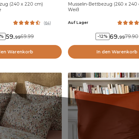
zug (240 x 220 cm)
Musselin-Bettbezug (260 x 240 
e
Weiß
Auf Lager
(
64
)
59
.
69
.
69.99
79.90
4%
-12%
99
99
den Warenkorb
In den Warenkorb