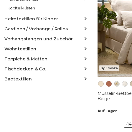
Kopfteil-Kissen
Heimtextilien für Kinder
Gardinen / Vorhänge / Rollos
Vorhangstangen und Zubehör
Wohntextilien
Teppiche & Matten
Tischdecken & Co.
By Eminza
Badtextilien
Musselin-Bettbe
Beige
Auf Lager
-1