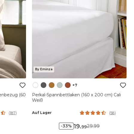
By Eminza
+7
senbezug (60
Perkal-Spannbettlaken (160 x 200 cm) Cali
Weiß
Auf Lager
(
187
)
(
58
)
19
.
29.99
-33%
99