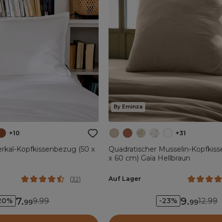
By Eminza
+10
+31
erkal-Kopfkissenbezug (50 x
Quadratischer Musselin-Kopfkis
x 60 cm) Gaïa Hellbraun
Auf Lager
(
32
)
7
.
9
.
9.99
12.99
20%
-23%
99
99