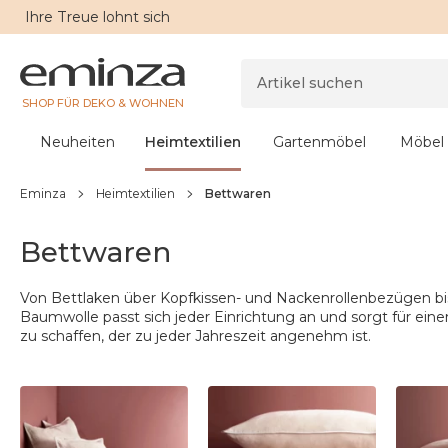
Ihre
Treue
lohnt sich
SHOP FÜR DEKO & WOHNEN
Neuheiten
Heimtextilien
Gartenmöbel
Möbel
Eminza
Heimtextilien
Bettwaren
Bettwaren
Von Bettlaken über Kopfkissen- und Nackenrollenbezügen bi
Baumwolle passt sich jeder Einrichtung an und sorgt für e
zu schaffen, der zu jeder Jahreszeit angenehm ist.