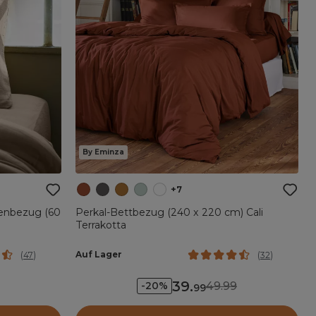
By Eminza
+7
senbezug (60
Perkal-Bettbezug (240 x 220 cm) Cali
Terrakotta
Auf Lager
(
47
)
(
32
)
39
.
49.99
-20%
99