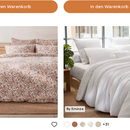
den Warenkorb
In den Warenkorb
By Eminza
+31