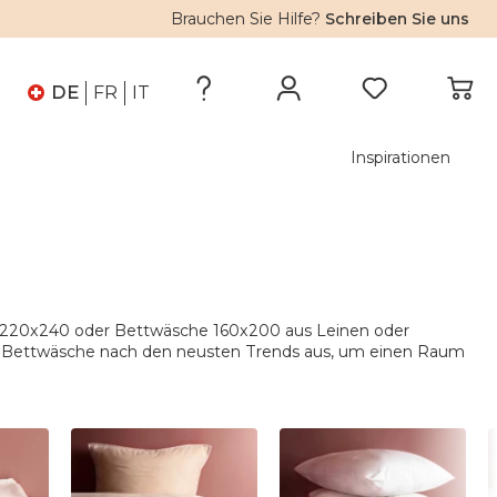
Brauchen Sie Hilfe?
Schreiben Sie uns
DE
FR
IT
Inspirationen
 220x240 oder Bettwäsche 160x200 aus Leinen oder
hre Bettwäsche nach den neusten Trends aus, um einen Raum