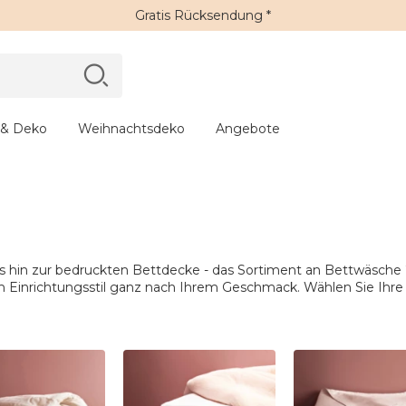
Gratis Rücksendung *
 & Deko
Weihnachtsdeko
Angebote
s hin zur bedruckten
Bettdecke - das Sortiment an Bettwäsche
inen Einrichtungsstil ganz nach Ihrem Geschmack. Wählen Sie I