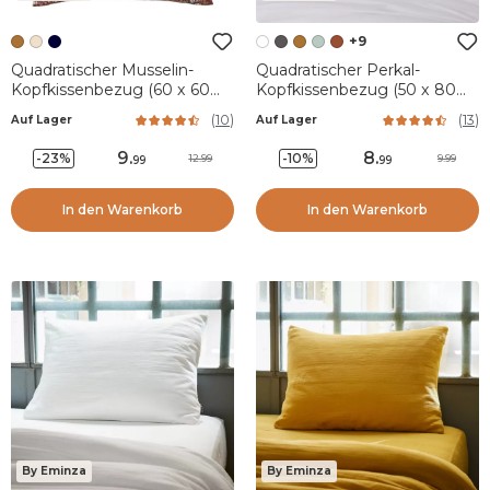
+9
Quadratischer Musselin-
Quadratischer Perkal-
Kopfkissenbezug (60 x 60
Kopfkissenbezug (50 x 80
cm) Constance Camel
cm) Cali Weiß
(
10
)
(
13
)
Auf Lager
Auf Lager
9
.
8
.
-23%
-10%
12.99
9.99
99
99
In den Warenkorb
In den Warenkorb
By Eminza
By Eminza