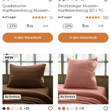
Quadratischer
Rechteckiger Musselin-
Kopfkissenbezug Musselin
Kopfkissenbezug (50 x 70
(60 x 60 cm) Gaïa vichy
cm) Gaïa Pfirsichrosa
(
3
)
(
38
)
Auf Lager
Auf Lager
Terrakotta
9
.
9
.
-23%
-23%
12.99
12.99
99
99
In den Warenkorb
In den Warenkorb
By Eminza
By Eminza
+25
+31