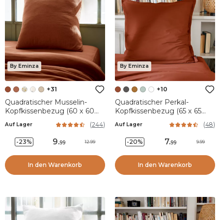
By Eminza
By Eminza
+31
+10
Quadratischer Musselin-
Quadratischer Perkal-
Kopfkissenbezug (60 x 60
Kopfkissenbezug (65 x 65
cm) Gaïa Terrakotta
cm) Cali Terrakotta
(
244
)
(
48
)
Auf Lager
Auf Lager
9
.
7
.
-23%
-20%
12.99
9.99
99
99
In den Warenkorb
In den Warenkorb