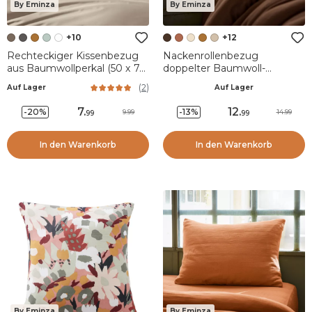
By Eminza
By Eminza
+10
+12
Rechteckiger Kissenbezug
Nackenrollenbezug
aus Baumwollperkal (50 x 70
doppelter Baumwoll-
cm) Cali Taupe
Musselin (L185 cm) Gaia
(
2
)
Auf Lager
Auf Lager
Braun
7
.
12
.
-20%
-13%
9.99
14.99
99
99
In den Warenkorb
In den Warenkorb
By Eminza
By Eminza