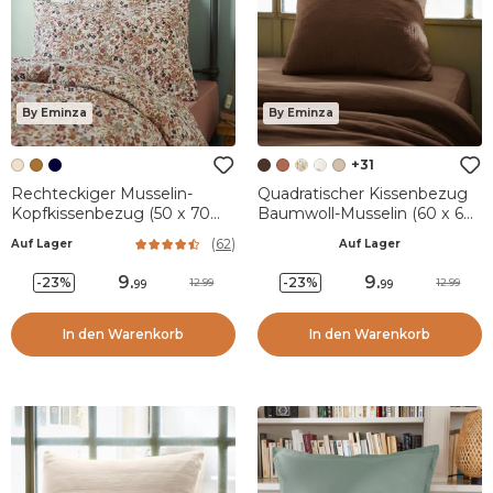
By Eminza
By Eminza
+31
Rechteckiger Musselin-
Quadratischer Kissenbezug
Kopfkissenbezug (50 x 70
Baumwoll-Musselin (60 x 60
cm) Constance Beige
cm) Gaïa Braun
(
62
)
Auf Lager
Auf Lager
9
.
9
.
-23%
-23%
12.99
12.99
99
99
In den Warenkorb
In den Warenkorb