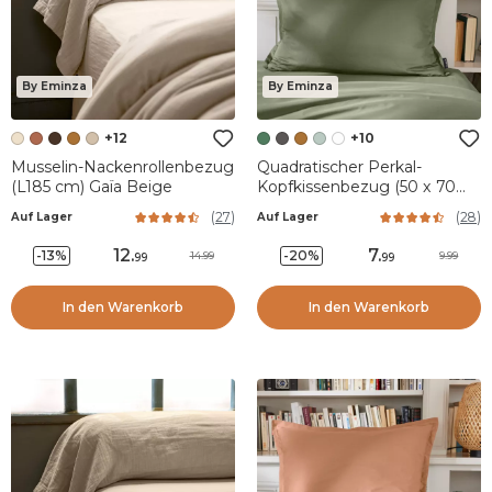
By Eminza
By Eminza
+12
+10
Musselin-Nackenrollenbezug
Quadratischer Perkal-
(L185 cm) Gaïa Beige
Kopfkissenbezug (50 x 70
cm) Cali Rosmaringrün
(
27
)
(
28
)
Auf Lager
Auf Lager
12
.
7
.
-13%
-20%
14.99
9.99
99
99
In den Warenkorb
In den Warenkorb