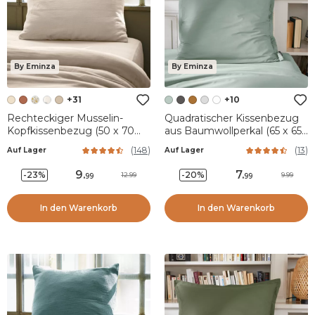
By Eminza
By Eminza
+31
+10
Rechteckiger Musselin-
Quadratischer Kissenbezug
Kopfkissenbezug (50 x 70
aus Baumwollperkal (65 x 65
cm) Gaïa Beige
cm) Cali Eukalyptusgrün
(
148
)
(
13
)
Auf Lager
Auf Lager
9
.
7
.
-23%
-20%
12.99
9.99
99
99
In den Warenkorb
In den Warenkorb