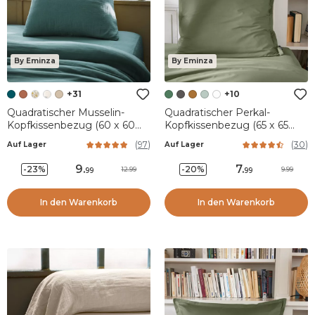
By Eminza
By Eminza
+31
+10
Quadratischer Musselin-
Quadratischer Perkal-
Kopfkissenbezug (60 x 60
Kopfkissenbezug (65 x 65
cm) Gaïa Petrolblau
cm) Cali Rosmaringrün
(
97
)
(
30
)
Auf Lager
Auf Lager
9
.
7
.
-23%
-20%
12.99
9.99
99
99
In den Warenkorb
In den Warenkorb