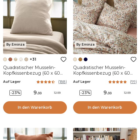
By Eminza
By Eminza
+31
Quadratischer Musselin-
Quadratischer Musselin-
Kopfkissenbezug (60 x 60
Kopfkissenbezug (60 x 60
cm) Gaïa Beige
cm) Constance Beige
(
188
)
(
99
)
Auf Lager
Auf Lager
9
.
9
.
-23%
-23%
12.99
12.99
99
99
In den Warenkorb
In den Warenkorb