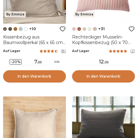
By Eminza
By Eminza
+10
+31
Kissenbezug aus
Rechteckiger Musselin-
Baumwollperkal (65 x 65 cm)
Kopfkissenbezug (50 x 70
Cali Taupe
cm) Gaïa gestreift Apricot
(
8
)
(
2
)
Auf Lager
Auf Lager
7
.
12
.
-20%
9.99
99
99
In den Warenkorb
In den Warenkorb