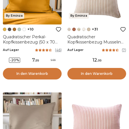
By Eminza
By Eminza
+10
+31
Quadratischer Perkal-
Quadratischer
Kopfkissenbezug (50 x 70
Kopfkissenbezug Musselin
cm) Cali Honiggelb
(60 x 60 cm) Gaïa Streifen
(
46
)
(
7
)
Auf Lager
Auf Lager
Hellbraun
7
.
12
.
-20%
9.99
99
99
In den Warenkorb
In den Warenkorb