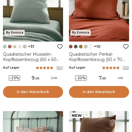
By Eminza
By Eminza
+31
+10
Quadratischer Musselin-
Quadratischer Perkal-
Kopfkissenbezug (60 x 60
Kopfkissenbezug (50 x 70
cm) Gaïa Eukalyptusgrün
cm) Cali Terrakotta
(
50
)
(
33
)
Auf Lager
Auf Lager
9
.
7
.
-23%
-20%
12.99
9.99
99
99
In den Warenkorb
In den Warenkorb