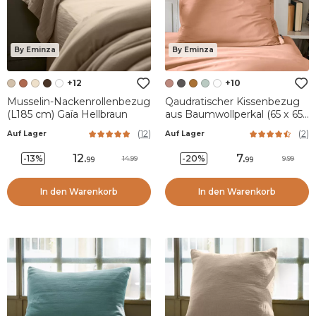
By Eminza
By Eminza
+12
+10
Musselin-Nackenrollenbezug
Qaudratischer Kissenbezug
(L185 cm) Gaïa Hellbraun
aus Baumwollperkal (65 x 65
cm) Cali Pfirsichrosa
(
12
)
(
2
)
Auf Lager
Auf Lager
12
.
7
.
-13%
-20%
14.99
9.99
99
99
In den Warenkorb
In den Warenkorb