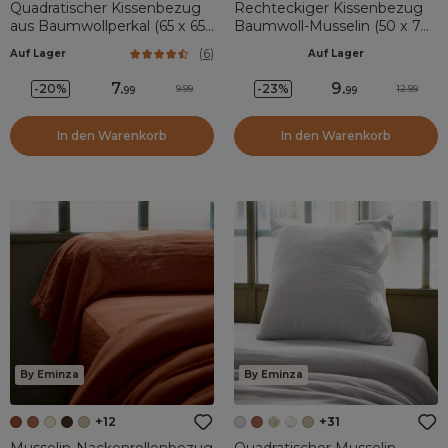
Quadratischer Kissenbezug
Rechteckiger Kissenbezug
aus Baumwollperkal (65 x 65
Baumwoll-Musselin (50 x 70
cm) Cali Camel
cm) Gaïa Braun
(
6
)
Auf Lager
Auf Lager
7
.
9
.
-20%
-23%
9.99
12.99
99
99
In den Warenkorb
In den Warenkorb
By Eminza
By Eminza
+12
+31