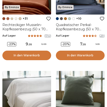
By Eminza
By Eminza
+31
+10
Rechteckiger Musselin-
Quadratischer Perkal-
Kopfkissenbezug (50 x 70
Kopfkissenbezug (50 x 70
cm) Gaïa Terrakotta
cm) Cali Dunkelblau
(
170
)
(
29
)
Auf Lager
Auf Lager
9
.
7
.
-23%
-20%
12.99
9.99
99
99
In den Warenkorb
In den Warenkorb