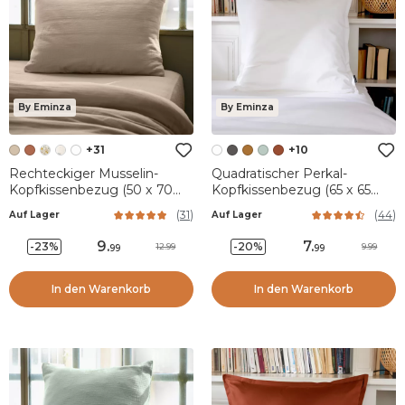
By Eminza
By Eminza
+31
+10
Rechteckiger Musselin-
Quadratischer Perkal-
Kopfkissenbezug (50 x 70
Kopfkissenbezug (65 x 65
cm) Gaïa Hellbraun
cm) Cali Weiß
(
31
)
(
44
)
Auf Lager
Auf Lager
9
.
7
.
-23%
-20%
12.99
9.99
99
99
In den Warenkorb
In den Warenkorb