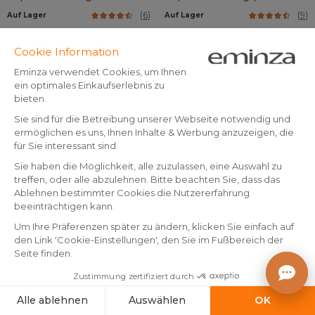
gewaschenem TENCEL™
cm) Cali Anthrazitgrau
(
6
)
(
9
)
Auf Lager
Auf Lager
Lyocell (50 x 70 cm) Olivia
Eukalyptusgrün
9
.
7
.
-23%
-20%
12.99
9.99
99
99
In den Warenkorb
In den Warenkorb
By Eminza
By Eminza
Rechteckiger Musselin-
Kissenbezug aus Vierfach-
Kopfkissenbezug (50 x 70
Musselin (60 x 60 cm)