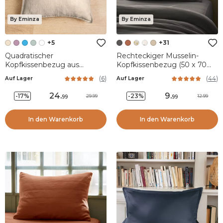
By Eminza
By Eminza
+5
+31
Quadratischer
Rechteckiger Musselin-
Kopfkissenbezug aus
Kopfkissenbezug (50 x 70
gewaschenem Leinen (60 x
cm) Gaïa Dunkelgrau
(
6
)
(
44
)
Auf Lager
Auf Lager
60 cm) Louise Beige
24
.
9
.
-17%
-23%
29.99
12.99
99
99
In den Warenkorb
In den Warenkorb