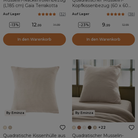
Musselin-Nackenrollenbezug
Quadratischer Musselin-
(L185 cm) Gaïa Terrakotta
Kopfkissenbezug (60 x 60
cm) Gaïa Hellgrau
(
32
)
(
38
)
Auf Lager
Auf Lager
12
.
9
.
-13%
-23%
14.99
12.99
99
99
In den Warenkorb
In den Warenkorb
By Eminza
By Eminza
+22
Quadratische Kissenhülle aus
Quadratischer Musselin-