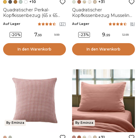
+10
+31
Quadratischer Perkal-
Quadratischer
Kopfkissenbezug (65 x 65
Kopfkissenbezug Musselin
cm) Cali Honiggelb
(60 x 60 cm) Gaïa vichy
(
37
)
(
8
)
Auf Lager
Auf Lager
Eukalyptusgrün
7
.
9
.
-20%
-23%
9.99
12.99
99
99
In den Warenkorb
In den Warenkorb
By Eminza
By Eminza
+31