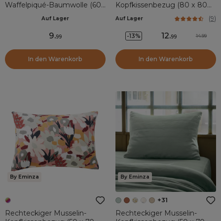
Waffelpiqué-Baumwolle (60
Kopfkissenbezug (80 x 80
x 60 cm) Eva Beige
cm) Gaïa Beige pampa
(
9
)
Auf Lager
Auf Lager
9
.
12
.
-13%
14.99
99
99
In den Warenkorb
In den Warenkorb
By Eminza
By Eminza
+31
Rechteckiger Musselin-
Rechteckiger Musselin-