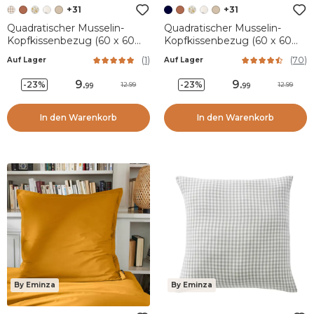
+31
+31
Quadratischer Musselin-
Quadratischer Musselin-
Kopfkissenbezug (60 x 60
Kopfkissenbezug (60 x 60
cm) Gaïa Vichy Hellbraun
cm) Gaïa Dunkelblau
(
1
)
(
70
)
Auf Lager
Auf Lager
9
.
9
.
-23%
-23%
12.99
12.99
99
99
In den Warenkorb
In den Warenkorb
By Eminza
By Eminza