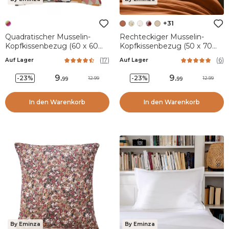
+31
Quadratischer Musselin-
Rechteckiger Musselin-
Kopfkissenbezug (60 x 60
Kopfkissenbezug (50 x 70
cm) Azel Mehrfarbig
cm) Gaïa Aprikosenfarben
(
17
)
(
6
)
Auf Lager
Auf Lager
9
.
9
.
-23%
-23%
12.99
12.99
99
99
In den Warenkorb
In den Warenkorb
By Eminza
By Eminza