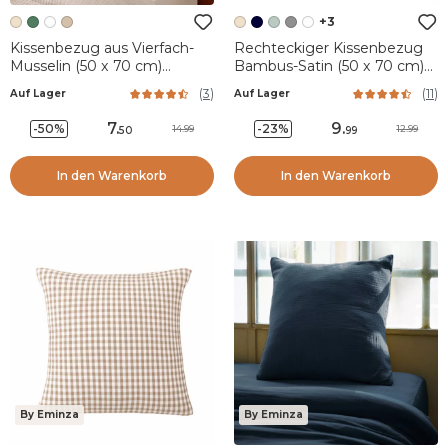
+3
Kissenbezug aus Vierfach-
Rechteckiger Kissenbezug
Musselin (50 x 70 cm)
Bambus-Satin (50 x 70 cm)
Victoria x Gaïa Beige
Sienna Beige
(
3
)
(
11
)
Auf Lager
Auf Lager
7
.
9
.
-50%
-23%
14.99
12.99
50
99
In den Warenkorb
In den Warenkorb
By Eminza
By Eminza