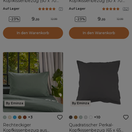
Kopfkissenbezug (50 x 70
Kopfkissenbezug (50 x 70
cm) Azel Mehrfarbig
cm) Gaïa Eukalyptusgrün
(
7
)
(
32
)
Auf Lager
Auf Lager
9
.
9
.
-23%
-23%
12.99
12.99
99
99
In den Warenkorb
In den Warenkorb
By Eminza
By Eminza
+3
+10
Rechteckiger
Quadratischer Perkal-
Kopfkissenbezug aus
Kopfkissenbezug (65 x 65