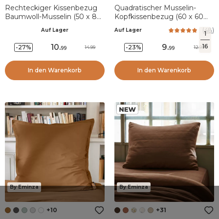
Rechteckiger Kissenbezug
Quadratischer Musselin-
Baumwoll-Musselin (50 x 80
Kopfkissenbezug (60 x 60
cm) Gaïa Braun
cm) Gaïa Pfirsichrosa
(
48
)
Auf Lager
Auf Lager
1
10
.
9
.
16
-27%
-23%
14.99
12.99
99
99
In den Warenkorb
In den Warenkorb
By Eminza
By Eminza
+10
+31