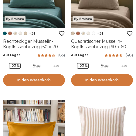
By Eminza
By Eminza
+31
+31
Rechteckiger Musselin-
Quadratischer Musselin-
Kopfkissenbezug (50 x 70
Kopfkissenbezug (60 x 60
cm) Gaïa Petrolblau
cm) Gaïa Hellbraun
(
85
)
(
48
)
Auf Lager
Auf Lager
9
.
9
.
-23%
-23%
12.99
12.99
99
99
In den Warenkorb
In den Warenkorb