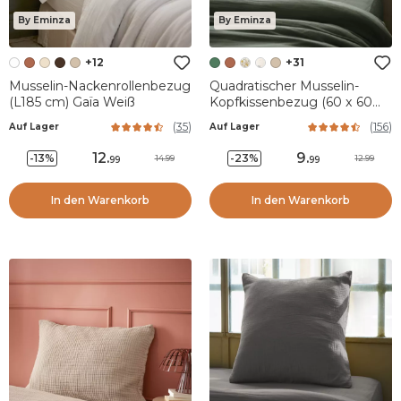
By Eminza
By Eminza
+12
+31
Musselin-Nackenrollenbezug
Quadratischer Musselin-
(L185 cm) Gaïa Weiß
Kopfkissenbezug (60 x 60
cm) Gaïa Rosmaringrün
(
35
)
(
156
)
Auf Lager
Auf Lager
12
.
9
.
-13%
-23%
14.99
12.99
99
99
In den Warenkorb
In den Warenkorb