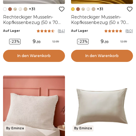
+31
+31
Rechteckiger Musselin-
Rechteckiger Musselin-
Kopfkissenbezug (50 x 70
Kopfkissenbezug (50 x 70
cm) Gaïa Weiß
cm) Gaïa Safrangelb
(
84
)
(
80
)
Auf Lager
Auf Lager
9
.
9
.
-23%
-23%
12.99
12.99
99
99
In den Warenkorb
In den Warenkorb
By Eminza
By Eminza