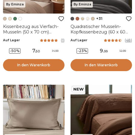
By Eminza
By Eminza
+31
Kissenbezug aus Vierfach-
Quadratischer Musselin-
Musselin (50 x 70 cm)
Kopfkissenbezug (60 x 60
Victoria x Gaïa Hellbraun
cm) Gaïa Dunkelgrau
(
1
)
(
48
)
Auf Lager
Auf Lager
7
.
9
.
-50%
-23%
14.99
12.99
50
99
In den Warenkorb
In den Warenkorb