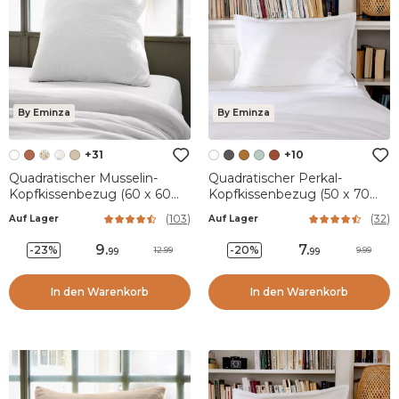
By Eminza
By Eminza
+31
+10
Quadratischer Musselin-
Quadratischer Perkal-
Kopfkissenbezug (60 x 60
Kopfkissenbezug (50 x 70
cm) Gaïa Weiß
cm) Cali Weiß
(
103
)
(
32
)
Auf Lager
Auf Lager
9
.
7
.
-23%
-20%
12.99
9.99
99
99
In den Warenkorb
In den Warenkorb