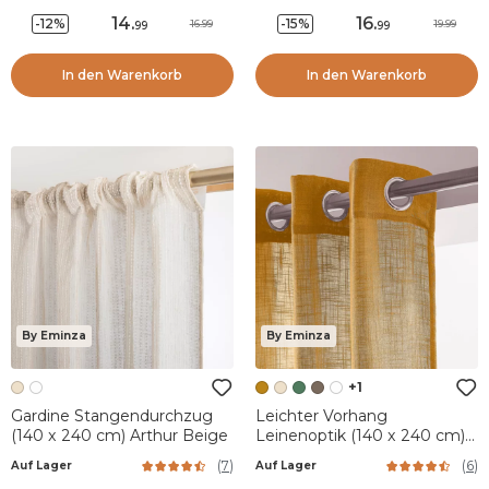
14
.
16
.
-12%
-15%
16.99
19.99
99
99
In den Warenkorb
In den Warenkorb
By Eminza
By Eminza
+1
Gardine Stangendurchzug
Leichter Vorhang
(140 x 240 cm) Arthur Beige
Leinenoptik (140 x 240 cm)
Robin Gelb Ocker
(
7
)
(
6
)
Auf Lager
Auf Lager