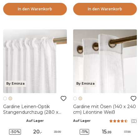
In den Warenkorb
In den Warenkorb
By Eminza
By Eminza
Gardine Leinen-Optik
Gardine mit Ösen (140 x 240
Stangendurchzug (280 x
cm) Léontine Weiß
240 cm) Luca Weiß
(
17
)
Auf Lager
Auf Lager
20
.
15
.
-50%
-11%
39.99
17.99
-
99