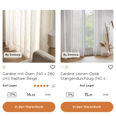
By Eminza
By Eminza
Gardine mit Ösen (140 x 280
Gardine Leinen-Optik
cm) Raphaël Beige
Stangendurchzug (140 x
240 cm) Robin Weiß
(
2
)
Auf Lager
Auf Lager
14
.
15
.
-17%
-11%
17.99
17.99
99
99
In den Warenkorb
In den Warenkorb