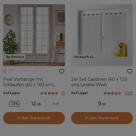
By Eminza
Verkauft x2
Paar Vorhänge mit
2er Set Gardinen (60 x 120
Schlaufen (60 x 160 cm)
cm) Linahe Weiß
Arthur Beige
(
1
)
(
120
)
Auf Lager
Auf Lager
12
.
9
.
-13%
14.99
99
99
In den Warenkorb
In den Warenkorb