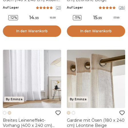
Terrakotta
(
21
)
(
28
)
Auf Lager
Auf Lager
14
.
15
.
-12%
-11%
16.99
17.99
99
99
In den Warenkorb
In den Warenkorb
By Eminza
By Eminza
Breites Leineneffekt-
Gardine mit Ösen (180 x 240
Vorhang (400 x 240 cm)
cm) Léontine Beige