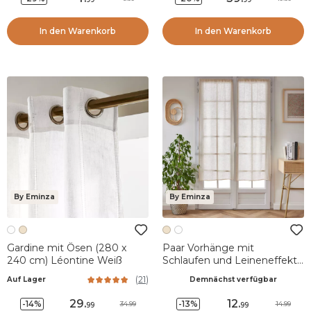
In den Warenkorb
In den Warenkorb
By Eminza
By Eminza
Gardine mit Ösen (280 x
Paar Vorhänge mit
240 cm) Léontine Weiß
Schlaufen und Leineneffekt
(60 x 160 cm) Luca Beige
(
21
)
Auf Lager
Demnächst verfügbar
29
.
12
.
-14%
-13%
34.99
14.99
99
99