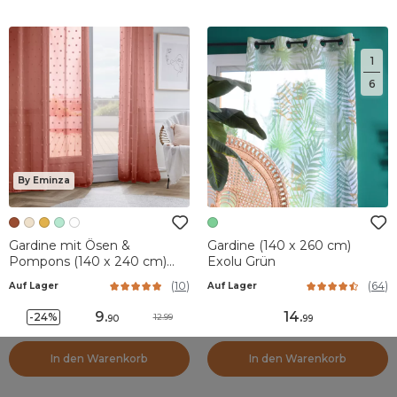
1
6
By Eminza
Gardine mit Ösen &
Gardine (140 x 260 cm)
Pompons (140 x 240 cm)
Exolu Grün
Emie Terrakotta
(
10
)
(
64
)
Auf Lager
Auf Lager
9
.
14
.
-24%
12.99
90
99
In den Warenkorb
In den Warenkorb