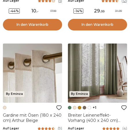
(
5
)
(
12
)
Auf Lager
Auf Lager
10
.
29
.
-44%
-14%
17.99
34.99
-
99
In den Warenkorb
In den Warenkorb
By Eminza
By Eminza
+1
Gardine mit Ösen (180 x 240
Breiter Leineneffekt-
cm) Arthur Beige
Vorhang (400 x 240 cm)
Robin Rosmaringrün
(
9
)
(
4
)
Auf Lager
Auf Lager