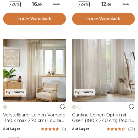
16
.
12
.
-26%
-24%
22.99
16.99
99
99
In den Warenkorb
In den Warenkorb
By Eminza
By Eminza
Verstellbarer Leinen-Vorhang
Gardine Leinen-Optik mit
(140 x max 270 cm) Louise
Ösen (180 x 240 cm) Robin
Beige
Beige
(
1
)
(
23
)
Auf Lager
Auf Lager