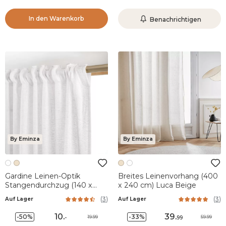
In den Warenkorb
Benachrichtigen
By Eminza
By Eminza
Gardine Leinen-Optik
Breites Leinenvorhang (400
Stangendurchzug (140 x
x 240 cm) Luca Beige
240 cm) Luca Weiß
(
3
)
(
3
)
Auf Lager
Auf Lager
10
.
39
.
-50%
-33%
19.99
59.99
-
99