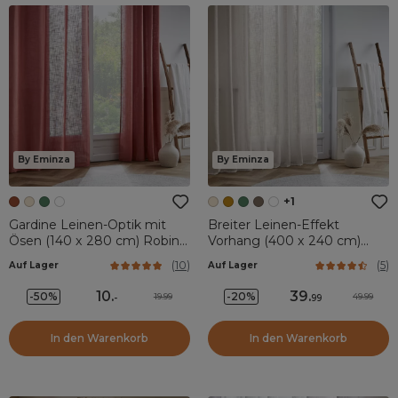
By Eminza
By Eminza
+1
Gardine Leinen-Optik mit
Breiter Leinen-Effekt
Ösen (140 x 280 cm) Robin
Vorhang (400 x 240 cm)
Terrakotta
Robin Beige
(
10
)
(
5
)
Auf Lager
Auf Lager
10
.
39
.
-50%
-20%
19.99
49.99
-
99
In den Warenkorb
In den Warenkorb