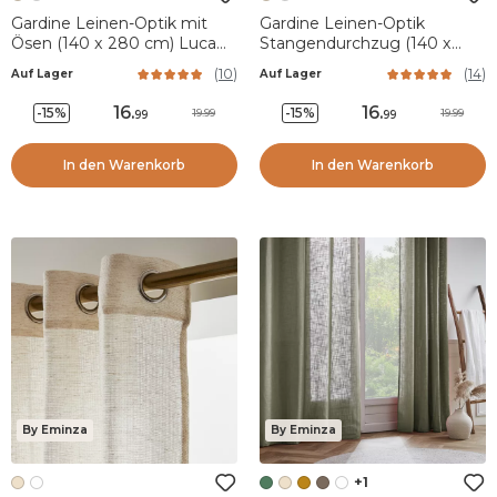
Gardine Leinen-Optik mit
Gardine Leinen-Optik
Ösen (140 x 280 cm) Luca
Stangendurchzug (140 x
Beige
240 cm) Luca Beige
(
10
)
(
14
)
Auf Lager
Auf Lager
16
.
16
.
-15%
-15%
19.99
19.99
99
99
In den Warenkorb
In den Warenkorb
By Eminza
By Eminza
+1