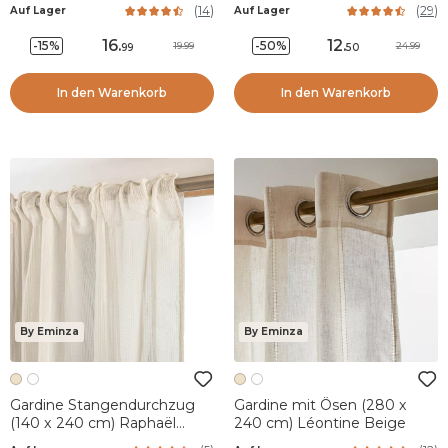
Weiß
(
14
)
(
29
)
Auf Lager
Auf Lager
16
.
12
.
-15%
-50%
19.99
24.99
99
50
In den Warenkorb
In den Warenkorb
By Eminza
By Eminza
Gardine Stangendurchzug
Gardine mit Ösen (280 x
(140 x 240 cm) Raphaël
240 cm) Léontine Beige
Beige