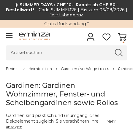
☀️ SUMMER DAYS : CHF 10.- Rabatt ab CHF 80.-
Bestellwert¹
- Code SUMMER26 | Bis zum 06/08/2026 |
Jetzt shoppen>
Gratis Rücksendung *
SHOP FÜR DEKO & WOHNEN
Eminza
Heimtextilien
Gardinen / vorhänge / rollos
Gardine
Gardinen: Gardinen
Wohnzimmer, Fenster- und
Scheibengardinen sowie Rollos
Gardinen sind praktisch und unumgängliches
Dekoelement zugleich. Sie verschönern Ihre
...
Mehr
anzeigen