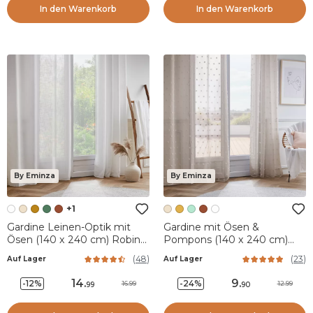
In den Warenkorb
In den Warenkorb
By Eminza
By Eminza
+1
Gardine Leinen-Optik mit
Gardine mit Ösen &
Ösen (140 x 240 cm) Robin
Pompons (140 x 240 cm)
Weiß
Emie Beige
(
48
)
(
23
)
Auf Lager
Auf Lager
14
.
9
.
-12%
-24%
16.99
12.99
99
90