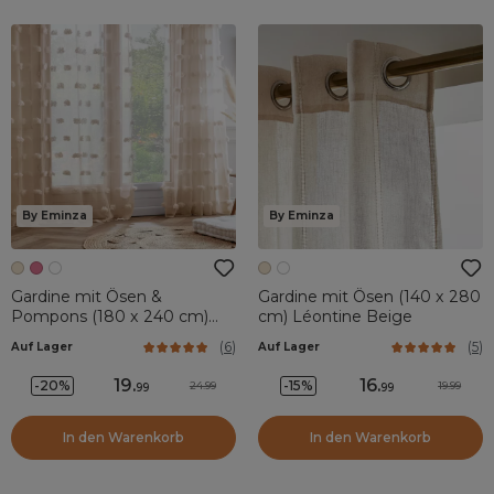
By Eminza
By Eminza
Gardine mit Ösen &
Gardine mit Ösen (140 x 280
Pompons (180 x 240 cm)
cm) Léontine Beige
Suzie Beige
(
6
)
(
5
)
Auf Lager
Auf Lager
19
.
16
.
-20%
-15%
24.99
19.99
99
99
In den Warenkorb
In den Warenkorb