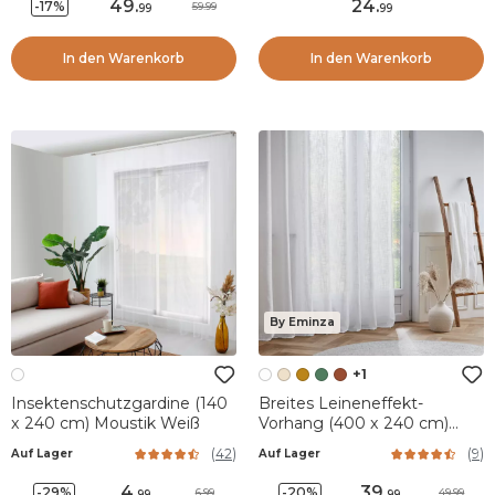
49
.
24
.
-17%
59.99
99
99
In den Warenkorb
In den Warenkorb
By Eminza
+1
Insektenschutzgardine (140
Breites Leineneffekt-
x 240 cm) Moustik Weiß
Vorhang (400 x 240 cm)
Robin Weiß
(
42
)
(
9
)
Auf Lager
Auf Lager
4
.
39
.
-29%
-20%
6.99
49.99
99
99