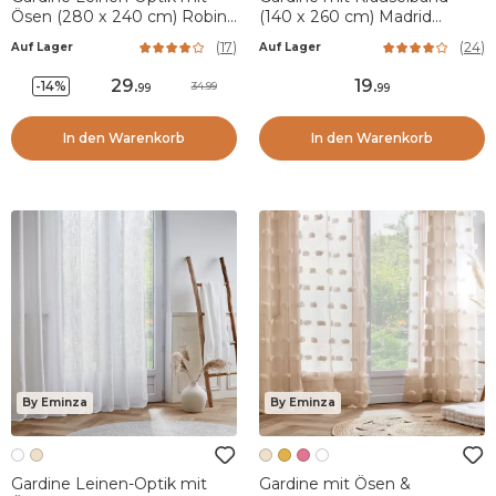
Ösen (280 x 240 cm) Robin
(140 x 260 cm) Madrid
Beige
Cremeweiß
(
17
)
(
24
)
Auf Lager
Auf Lager
29
.
19
.
-14%
34.99
99
99
In den Warenkorb
In den Warenkorb
By Eminza
By Eminza
Gardine Leinen-Optik mit
Gardine mit Ösen &