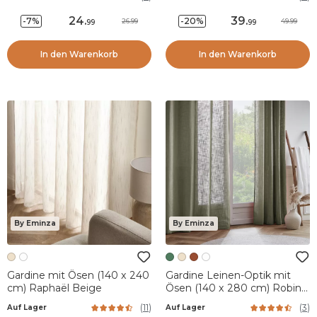
24
.
39
.
-7%
-20%
26.99
49.99
99
99
In den Warenkorb
In den Warenkorb
By Eminza
By Eminza
Gardine mit Ösen (140 x 240
Gardine Leinen-Optik mit
cm) Raphaël Beige
Ösen (140 x 280 cm) Robin
Rosmaringrün
(
11
)
(
3
)
Auf Lager
Auf Lager