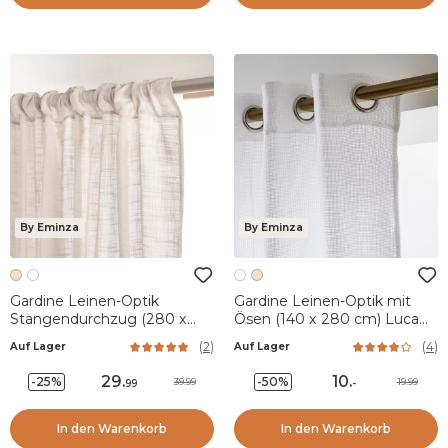
By Eminza
By Eminza
Gardine Leinen-Optik
Gardine Leinen-Optik mit
Stangendurchzug (280 x
Ösen (140 x 280 cm) Luca
240 cm) Robin Beige
Weiß
(
2
)
(
4
)
Auf Lager
Auf Lager
29
.
10
.
-25%
-50%
39.99
19.99
99
-
In den Warenkorb
In den Warenkorb