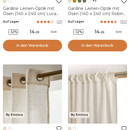
+1
Gardine Leinen-Optik mit
Gardine Leinen-Optik mit
Ösen (140 x 240 cm) Luca
Ösen (140 x 240 cm) Robin
Beige
Beige
(
21
)
(
30
)
Auf Lager
Auf Lager
14
.
14
.
-12%
-12%
16.99
16.99
99
99
In den Warenkorb
In den Warenkorb
By Eminza
By Eminza