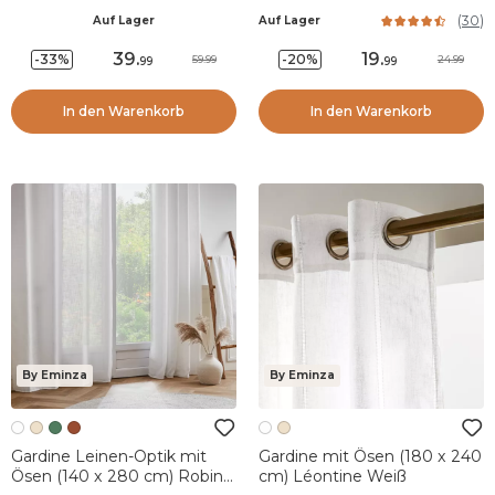
Luca Weiß
(
30
)
Auf Lager
Auf Lager
39
.
19
.
-33%
-20%
59.99
24.99
99
99
In den Warenkorb
In den Warenkorb
By Eminza
By Eminza
Gardine Leinen-Optik mit
Gardine mit Ösen (180 x 240
Ösen (140 x 280 cm) Robin
cm) Léontine Weiß