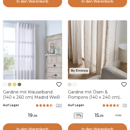
In den Warenkorb
In den Warenkorb
By Eminza
Gardine mit Kräuselband
Gardine mit Ösen &
(140 x 260 cm) Madrid Weiß
Pompons (140 x 240 cm)
Axel Beige
(
29
)
(
11
)
Auf Lager
Auf Lager
19
.
15
.
-11%
17.99
99
99
In den Warenkorb
In den Warenkorb