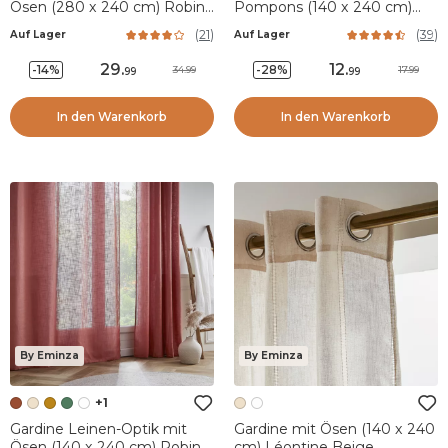
Ösen (280 x 240 cm) Robin
Pompons (140 x 240 cm)
Weiß
Suzie Beige
(
21
)
(
39
)
Auf Lager
Auf Lager
29
.
12
.
-14%
-28%
34.99
17.99
99
99
In den Warenkorb
In den Warenkorb
By Eminza
By Eminza
+1
Gardine Leinen-Optik mit
Gardine mit Ösen (140 x 240
Ösen (140 x 240 cm) Robin
cm) Léontine Beige