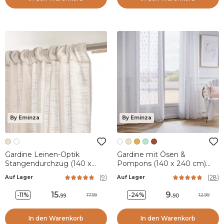
By Eminza
By Eminza
Gardine Leinen-Optik
Gardine mit Ösen &
Stangendurchzug (140 x
Pompons (140 x 240 cm)
240 cm) Robin Beige
Emie Weiß
(
9
)
(
28
)
Auf Lager
Auf Lager
15
.
9
.
-11%
-24%
17.99
12.99
99
90
In den Warenkorb
In den Warenkorb