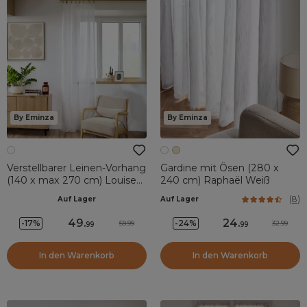
By Eminza
By Eminza
Verstellbarer Leinen-Vorhang
Gardine mit Ösen (280 x
(140 x max 270 cm) Louise
240 cm) Raphaël Weiß
Weiß
(
8
)
Auf Lager
Auf Lager
49
.
24
.
-17%
-24%
59.99
32.99
99
99
In den Warenkorb
In den Warenkorb