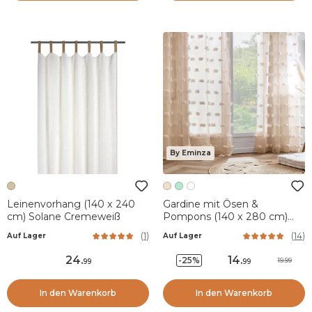
By Eminza
Leinenvorhang (140 x 240
Gardine mit Ösen &
cm) Solane Cremeweiß
Pompons (140 x 280 cm)
Suzie Beige
(
1
)
(
14
)
Auf Lager
Auf Lager
24
.
14
.
-25%
19.99
99
99
In den Warenkorb
In den Warenkorb