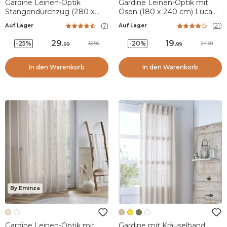
Gardine Leinen-Optik
Gardine Leinen-Optik mit
Stangendurchzug (280 x
Ösen (180 x 240 cm) Luca
240 cm) Luca Beige
Beige
(
7
)
(
21
)
Auf Lager
Auf Lager
29
.
19
.
-25%
-20%
39.99
24.99
99
99
In den Warenkorb
In den Warenkorb
By Eminza
Gardine Leinen-Optik mit
Gardine mit Kräuselband