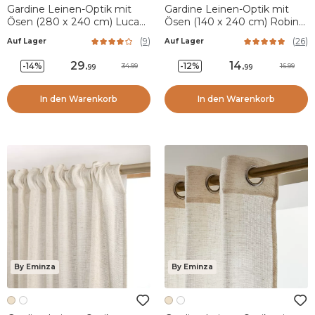
Gardine Leinen-Optik mit
Gardine Leinen-Optik mit
Ösen (280 x 240 cm) Luca
Ösen (140 x 240 cm) Robin
Beige
Rosmaringrün
(
9
)
(
26
)
Auf Lager
Auf Lager
29
.
14
.
-14%
-12%
34.99
16.99
99
99
In den Warenkorb
In den Warenkorb
By Eminza
By Eminza