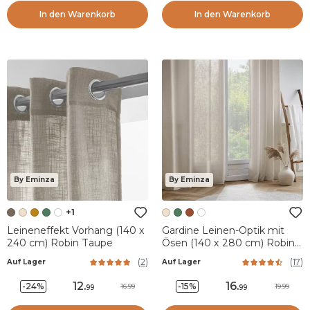
In den Warenkorb
In den Warenkorb
By Eminza
By Eminza
+1
Leineneffekt Vorhang (140 x
Gardine Leinen-Optik mit
240 cm) Robin Taupe
Ösen (140 x 280 cm) Robin
Beige
(
2
)
(
17
)
Auf Lager
Auf Lager
12
.
16
.
-24%
-15%
16.99
19.99
99
99