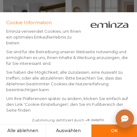
By Eminza
By Eminza
Gardine Leinen-Optik mit
Paar Vorhänge mit
Ösen (180 x 240 cm) Luca
Schlaufen (70 x 200 cm)
Weiß
Arthur Beige
(
9
)
(
5
)
Auf Lager
Auf Lager
12
.
9
.
-50%
-23%
24.99
12.99
50
99
In den Warenkorb
In den Warenkorb