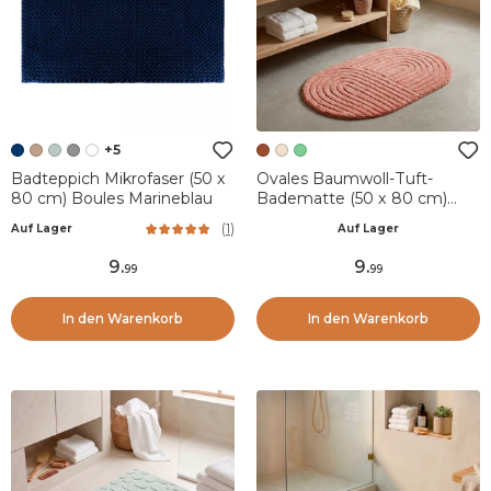
+5
Badteppich Mikrofaser (50 x
Ovales Baumwoll-Tuft-
80 cm) Boules Marineblau
Badematte (50 x 80 cm)
Boho-Chic Terrakotta
(
1
)
Auf Lager
Auf Lager
9
.
9
.
99
99
In den Warenkorb
In den Warenkorb