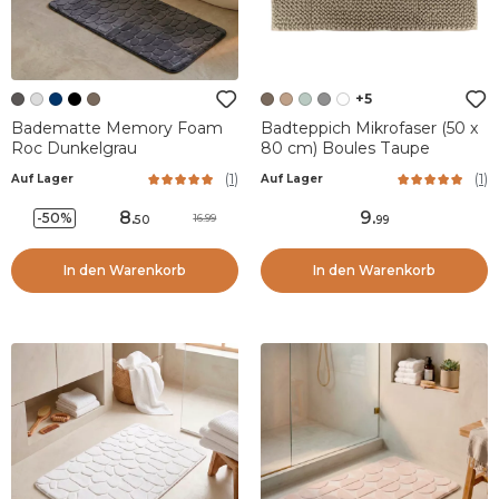
+5
Badematte Memory Foam
Badteppich Mikrofaser (50 x
Roc Dunkelgrau
80 cm) Boules Taupe
(
1
)
(
1
)
Auf Lager
Auf Lager
8
.
9
.
-50%
16.99
50
99
In den Warenkorb
In den Warenkorb