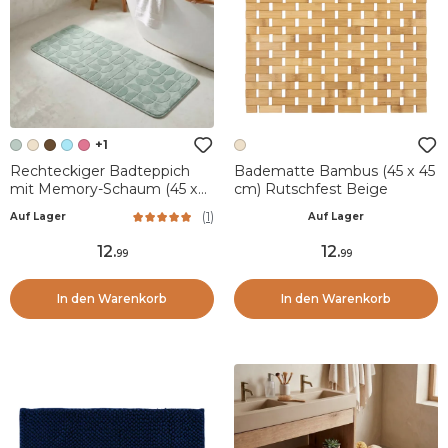
+1
Rechteckiger Badteppich
Badematte Bambus (45 x 45
mit Memory-Schaum (45 x
cm) Rutschfest Beige
120 cm) Motivo
(
1
)
Auf Lager
Auf Lager
Eukalyptusgrün
12
.
12
.
99
99
In den Warenkorb
In den Warenkorb