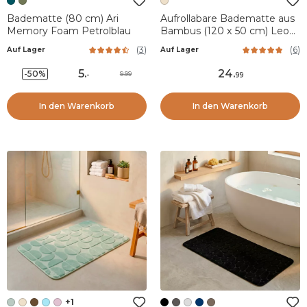
Badematte (80 cm) Ari
Aufrollabare Badematte aus
Memory Foam Petrolblau
Bambus (120 x 50 cm) Leo
Naturfarben
(
3
)
(
6
)
Auf Lager
Auf Lager
5
.
24
.
-50%
9.99
-
99
In den Warenkorb
In den Warenkorb
+1