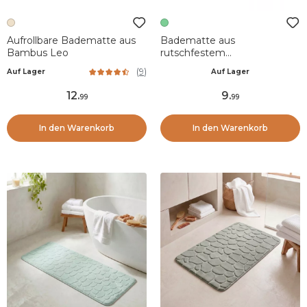
Aufrollbare Badematte aus
Badematte aus
Bambus Leo
rutschfestem
Naturkautschuk (45 x 100
(
9
)
Auf Lager
Auf Lager
cm) Essential Nature Grün
12
.
9
.
99
99
In den Warenkorb
In den Warenkorb