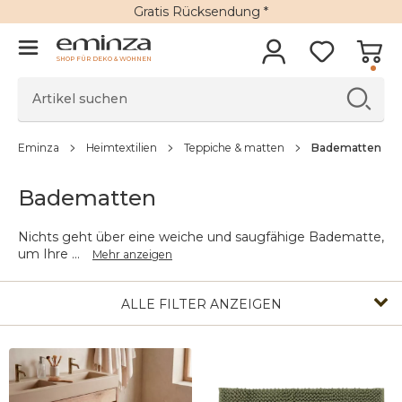
Gratis Rücksendung *
SHOP FÜR DEKO & WOHNEN
Eminza
Heimtextilien
Teppiche & matten
Badematten
Badematten
Nichts geht über eine weiche und saugfähige Badematte,
um Ihre
...
Mehr anzeigen
ALLE FILTER ANZEIGEN