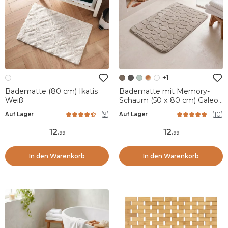
+1
Badematte (80 cm) Ikatis
Badematte mit Memory-
Weiß
Schaum (50 x 80 cm) Galeo
Taupe
(
9
)
(
10
)
Auf Lager
Auf Lager
12
.
12
.
99
99
In den Warenkorb
In den Warenkorb