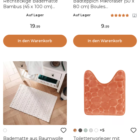
Rechteckige Badematte
Badteppich Mikrofaser (50 x
Bambus (45 x 100 cm)
80 cm) Boules
Rutschfest Braun
Eukalyptusgrün
(
2
)
Auf Lager
Auf Lager
19
.
9
.
99
99
In den Warenkorb
In den Warenkorb
+5
Badematte aus Baumwolle
Toilettenvorleger mit