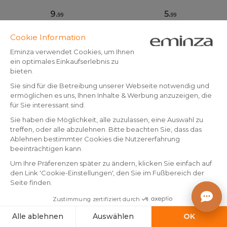
9
.
5
.
99
99
In den Warenkorb
In den Warenkorb
+5
Rechteckiger Badteppich
Toilettenvorleger mit
aus Baumwolle (45 x 90 cm)
Memory-Schaum (45 x 50
Mismo Grün
cm) Galeo Marineblau
Auf Lager
Auf Lager