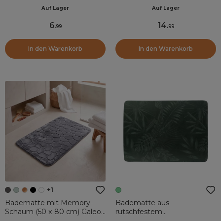
Beige
Tokyo Schwarz
Auf Lager
Auf Lager
6
.
14
.
99
99
In den Warenkorb
In den Warenkorb
+1
Badematte mit Memory-
Badematte aus
Schaum (50 x 80 cm) Galeo
rutschfestem
Dunkelgrau
Naturkautschuk (45 x 60 cm)