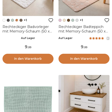
+1
+1
Rechteckiger Badvorleger
Rechteckiger Badteppich
mit Memory-Schaum (50 x
mit Memory-Schaum (50 x
80 cm) Galeo Weiß
80 cm) Motivo Puderrosa
(
1
)
Auf Lager
Auf Lager
9
.
9
.
99
99
In den Warenkorb
In den Warenkorb