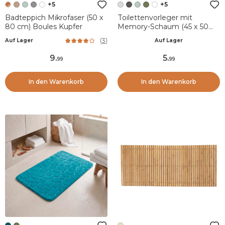
+5
+5
Badteppich Mikrofaser (50 x
Toilettenvorleger mit
80 cm) Boules Kupfer
Memory-Schaum (45 x 50
cm) Galeo Hellgrau
(
3
)
Auf Lager
Auf Lager
9
.
5
.
99
99
In den Warenkorb
In den Warenkorb