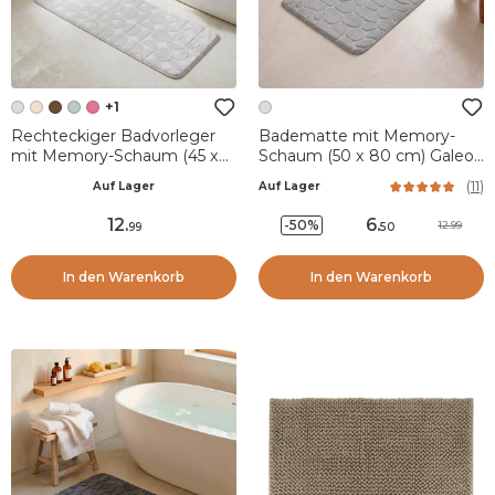
+1
Rechteckiger Badvorleger
Badematte mit Memory-
mit Memory-Schaum (45 x
Schaum (50 x 80 cm) Galeo
120 cm) Motivo Hellgrau
Hellgrau
(
11
)
Auf Lager
Auf Lager
12
.
6
.
-50%
12.99
99
50
In den Warenkorb
In den Warenkorb