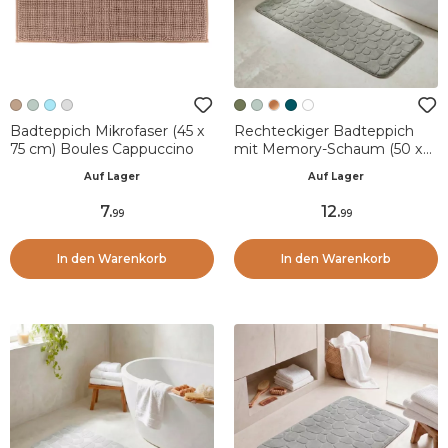
Badteppich Mikrofaser (45 x
Rechteckiger Badteppich
75 cm) Boules Cappuccino
mit Memory-Schaum (50 x
120 cm) Galeo Khaki-Grün
Auf Lager
Auf Lager
7
.
12
.
99
99
In den Warenkorb
In den Warenkorb