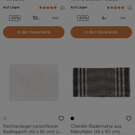
(
2
)
(
2
)
Auf Lager
Auf Lager
10
.
4
.
-50%
-50%
19.99
7.99
-
-
In den Warenkorb
In den Warenkorb
Rechteckiger rutschfester
Chenille-Badematte aus
Badteppich (45 x 60 cm) Lina
Mikrofaser (45 x 90 cm)