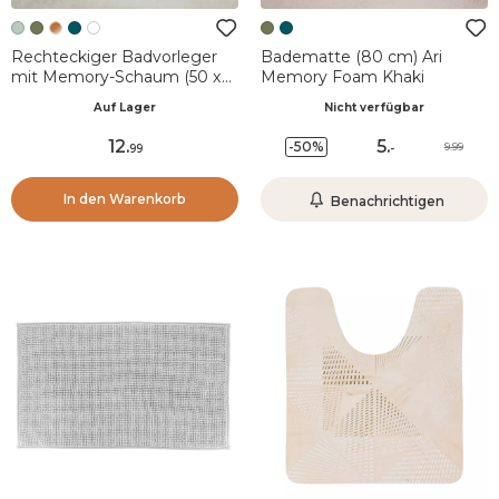
Rechteckiger Badvorleger
Badematte (80 cm) Ari
mit Memory-Schaum (50 x
Memory Foam Khaki
120 cm) Galeo
Auf Lager
Nicht verfügbar
Eukalyptusgrün
12
.
5
.
-50%
9.99
99
-
In den Warenkorb
Benachrichtigen