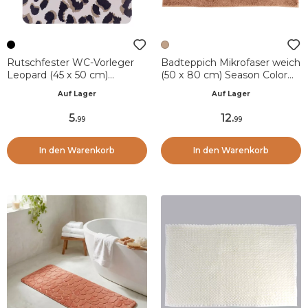
Rutschfester WC-Vorleger
Badteppich Mikrofaser weich
Leopard (45 x 50 cm)
(50 x 80 cm) Season Color
Serengeti Schwarz und Weiß
Karamell
Auf Lager
Auf Lager
5
.
12
.
99
99
In den Warenkorb
In den Warenkorb