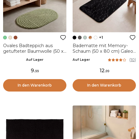
+1
Ovales Badteppich aus
Badematte mit Memory-
getufteter Baumwolle (50 x
Schaum (50 x 80 cm) Galeo
80 cm) Boho-Chic Olivgrün
Schwarz
(
10
)
Auf Lager
Auf Lager
9
.
12
.
99
99
In den Warenkorb
In den Warenkorb