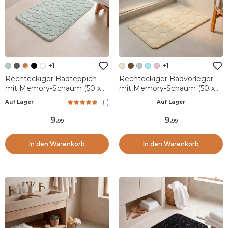
+1
+1
Rechteckiger Badteppich
Rechteckiger Badvorleger
mit Memory-Schaum (50 x
mit Memory-Schaum (50 x
80 cm) Galeo
80 cm) Motivo Beige
(
1
)
Auf Lager
Auf Lager
Eukalyptusgrün
9
.
9
.
99
99
In den Warenkorb
In den Warenkorb