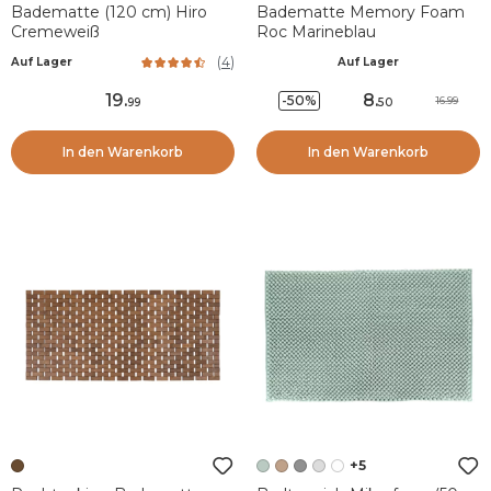
Badematte (120 cm) Hiro
Badematte Memory Foam
Cremeweiß
Roc Marineblau
(
4
)
Auf Lager
Auf Lager
19
.
8
.
-50%
16.99
99
50
In den Warenkorb
In den Warenkorb
+5