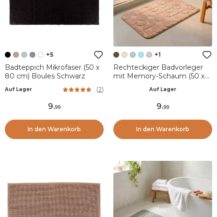
+5
+1
Badteppich Mikrofaser (50 x
Rechteckiger Badvorleger
80 cm) Boules Schwarz
mit Memory-Schaum (50 x
80 cm) Motivo Cappuccino
(
2
)
Auf Lager
Auf Lager
9
.
9
.
99
99
In den Warenkorb
In den Warenkorb