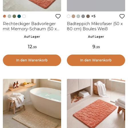
+5
Rechteckiger Badvorleger
Badteppich Mikrofaser (50 x
mit Memory-Schaum (50 x
80 cm) Boules Weiß
120 cm) Galeo Kupfer
Auf Lager
Auf Lager
12
.
9
.
99
99
In den Warenkorb
In den Warenkorb