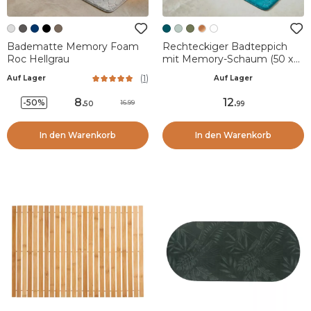
Badematte Memory Foam
Rechteckiger Badteppich
Roc Hellgrau
mit Memory-Schaum (50 x
120 cm) Galeo Entenblau
(
1
)
Auf Lager
Auf Lager
8
.
12
.
-50%
16.99
50
99
In den Warenkorb
In den Warenkorb