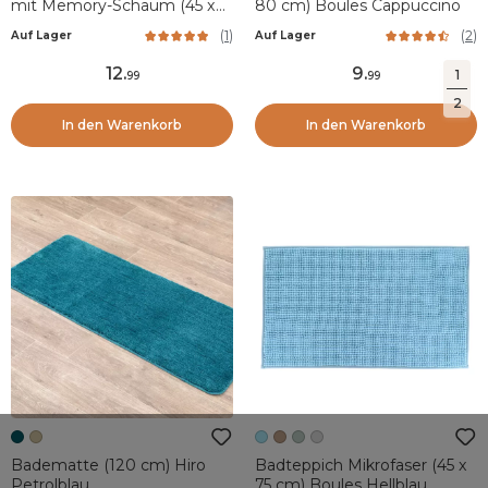
mit Memory-Schaum (45 x
80 cm) Boules Cappuccino
120 cm) Motivo Beige
(
1
)
(
2
)
Auf Lager
Auf Lager
12
.
9
.
1
99
99
2
In den Warenkorb
In den Warenkorb
Badematte (120 cm) Hiro
Badteppich Mikrofaser (45 x
Petrolblau
75 cm) Boules Hellblau