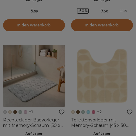
Auf Lager
Auf Lager
5
.
7
.
-50%
14.99
99
50
In den Warenkorb
In den Warenkorb
+1
+2
Rechteckiger Badvorleger
Toilettenvorleger mit
mit Memory-Schaum (50 x
Memory-Schaum (45 x 50
80 cm) Motivo Hellgrau
cm) Motivo Beige
Auf Lager
Auf Lager