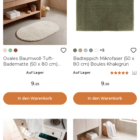
+5
Ovales Baumwoll-Tuft-
Badteppich Mikrofaser (50 x
Badematte (50 x 80 cm)
80 cm) Boules Khakigrün
Boho-Chic Beige-Grau
(
4
)
Auf Lager
Auf Lager
9
.
9
.
99
99
In den Warenkorb
In den Warenkorb