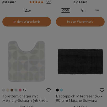
(
29
)
Auf Lager
Auf Lager
Essential Nature Grün
12
.
4
.
-50%
7.99
99
-
In den Warenkorb
In den Warenkorb
+2
Toilettenvorleger mit
Badteppich Mikrofaser (45 x
Memory-Schaum (45 x 50
90 cm) Masche Schwarz
cm) Motivo Hellgrau