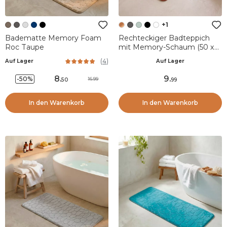
+1
Badematte Memory Foam
Rechteckiger Badteppich
Roc Taupe
mit Memory-Schaum (50 x
80 cm) Galeo Kupfer
(
4
)
Auf Lager
Auf Lager
8
.
9
.
-50%
16.99
50
99
In den Warenkorb
In den Warenkorb