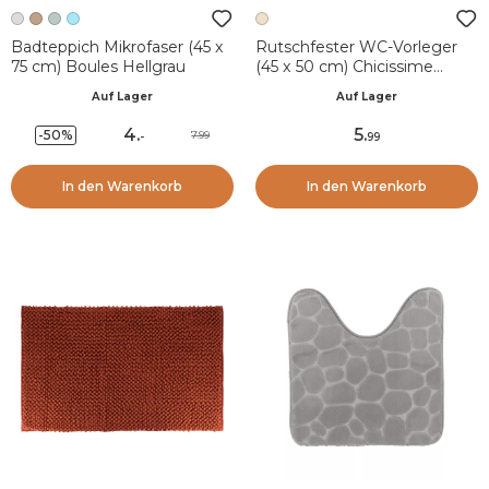
Badteppich Mikrofaser (45 x
Rutschfester WC-Vorleger
75 cm) Boules Hellgrau
(45 x 50 cm) Chicissime
Beige
Auf Lager
Auf Lager
4
.
5
.
-50%
7.99
-
99
In den Warenkorb
In den Warenkorb