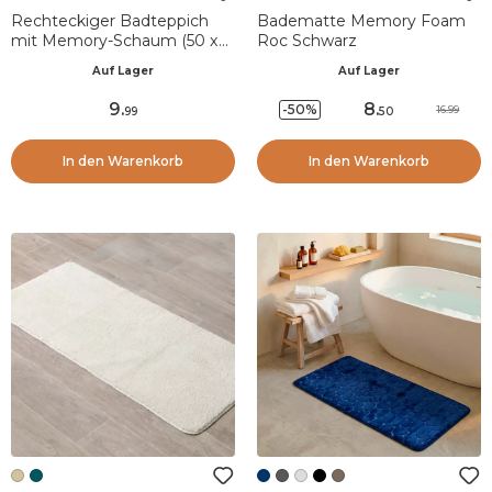
Rechteckiger Badteppich
Badematte Memory Foam
mit Memory-Schaum (50 x
Roc Schwarz
80 cm) Motivo
Auf Lager
Auf Lager
Eukalyptusgrün
9
.
8
.
-50%
16.99
99
50
In den Warenkorb
In den Warenkorb