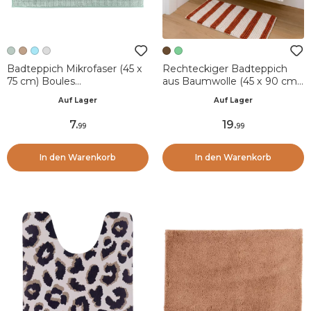
Badteppich Mikrofaser (45 x
Rechteckiger Badteppich
75 cm) Boules
aus Baumwolle (45 x 90 cm)
Eukalyptusgrün
Mismo Braun
Auf Lager
Auf Lager
7
.
19
.
99
99
In den Warenkorb
In den Warenkorb