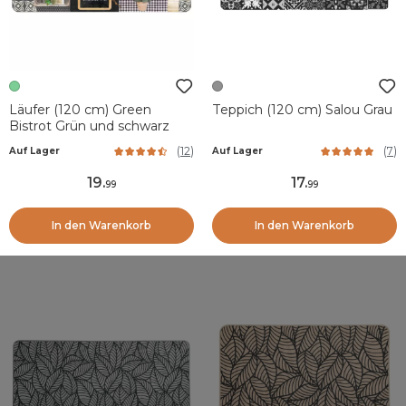
Läufer (120 cm) Green
Teppich (120 cm) Salou Grau
Bistrot Grün und schwarz
(
12
)
(
7
)
Auf Lager
Auf Lager
19
.
17
.
99
99
In den Warenkorb
In den Warenkorb