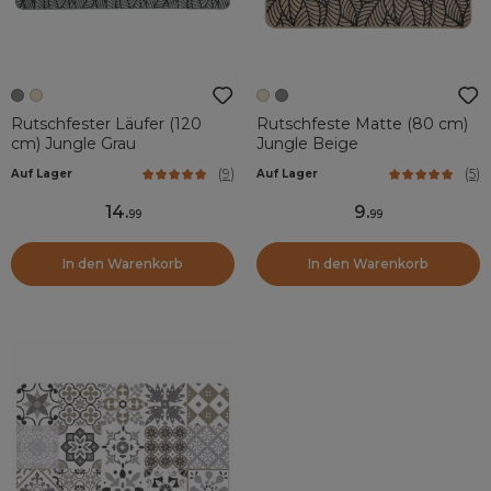
Rutschfester Läufer (120
Rutschfeste Matte (80 cm)
cm) Jungle Grau
Jungle Beige
(
9
)
(
5
)
Auf Lager
Auf Lager
14
.
9
.
99
99
In den Warenkorb
In den Warenkorb