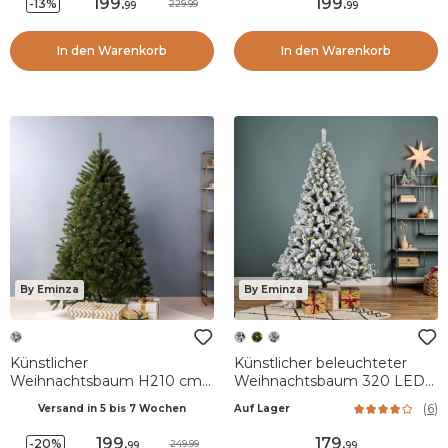
199
.
199
.
-13%
229.99
99
99
In den Warenkorb
In den Warenkorb
By Eminza
By Eminza
Künstlicher
Künstlicher beleuchteter
Weihnachtsbaum H210 cm
Weihnachtsbaum 320 LED
Stockholm grün geperltes
H210 cm King Grün
(
6
)
Versand in 5 bis 7 Wochen
Auf Lager
Finish
verschneit
199
.
179
.
-20%
249.99
99
99