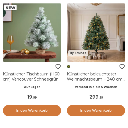
By Eminza
Künstlicher Tischbaum (H60
Künstlicher beleuchteter
cm) Vancouver Schneegrün
Weihnachtsbaum H240 cm
Washington Luxe
Auf Lager
Versand in 3 bis 5 Wochen
Tannengrün
19
.
299
.
99
99
In den Warenkorb
In den Warenkorb