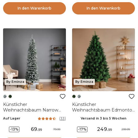
In den Warenkorb
In den Warenkorb
By Eminza
By Eminza
Künstlicher
Künstlicher
Weihnachtsbaum Narrow
Weihnachtsbaum Edmonton
H180 cm Grün verschneit
H240 cm Tannengrün
(
33
)
Auf Lager
Versand in 3 bis 5 Wochen
69
.
249
.
-13%
-17%
79.99
299.99
99
99