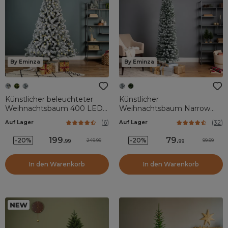
By Eminza
By Eminza
Künstlicher beleuchteter
Künstlicher
Weihnachtsbaum 400 LED
Weihnachtsbaum Narrow
H240 cm King Grün
H210 cm Grün verschneit
(
6
)
(
32
)
Auf Lager
Auf Lager
verschneit
199
.
79
.
-20%
-20%
249.99
99.99
99
99
In den Warenkorb
In den Warenkorb