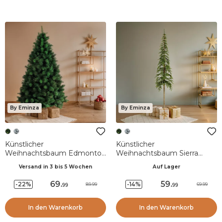
By Eminza
By Eminza
Künstlicher
Künstlicher
Weihnachtsbaum Edmonton
Weihnachtsbaum Sierra
H150 cm Tannengrün
H150 cm Tannengrün
Versand in 3 bis 5 Wochen
Auf Lager
69
.
59
.
-22%
-14%
89.99
69.99
99
99
In den Warenkorb
In den Warenkorb