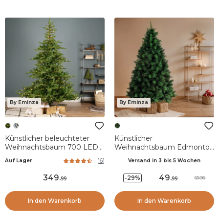
By Eminza
By Eminza
Künstlicher beleuchteter
Künstlicher
Weihnachtsbaum 700 LEDs
Weihnachtsbaum Edmonton
H240 cm Glorious
H120 cm Tannengrün
(
6
)
Auf Lager
Versand in 3 bis 5 Wochen
Tannengrün
349
.
49
.
-29%
69.99
99
99
In den Warenkorb
In den Warenkorb