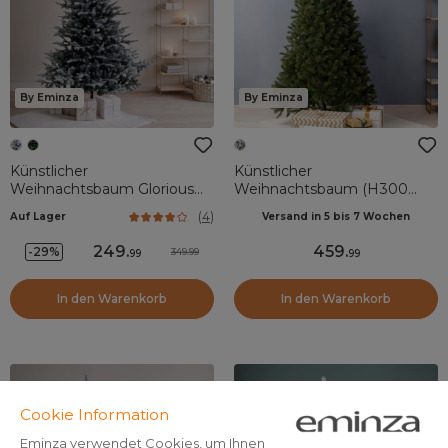
By Eminza
By Eminza
Künstlicher
Künstlicher
Weihnachtsbaum Glorious
Weihnachtsbaum (H300
H240 cm Grün verschneit
cm) Stockholm Grün mit
(
4
)
Auf Lager
Versand in 5 bis 7 Wochen
perlmutt Finish
249
.
459
.
-29%
349.99
99
99
In den Warenkorb
In den Warenkorb