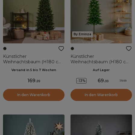
By Eminza
Künstlicher
Künstlicher
Weihnachtsbaum (H180 cm)
Weihnachtsbaum (H180 cm)
Falera Tannenbaum grün
Glockner Tannengrün
Versand in 5 bis 7 Wochen
Auf Lager
169
.
69
.
-13%
79.99
99
99
In den Warenkorb
In den Warenkorb