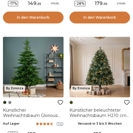
149
.
179
.
-17%
-28%
179.99
249.99
99
99
In den Warenkorb
In den Warenkorb
By Eminza
By Eminza
Künstlicher
Künstlicher beleuchteter
Weihnachtsbaum Glorious
Weihnachtsbaum H210 cm
H210 cm Tannengrün
Washington Luxe
(
70
)
Auf Lager
Versand in 3 bis 5 Wochen
Tannengrün