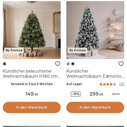
By Eminza
By Eminza
Künstlicher beleuchteter
Künstlicher
Weihnachtsbaum H180 cm
Weihnachtsbaum Edmonton
Washington Luxe
H240 cm Grün verschneit
(
15
)
Versand in 3 bis 5 Wochen
Auf Lager
Tannengrün
149
.
299
.
-19%
369.99
99
99
In den Warenkorb
In den Warenkorb