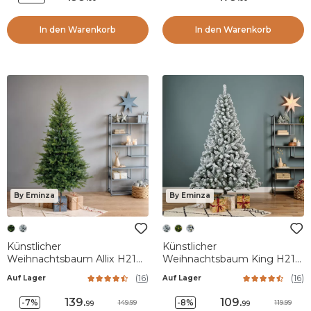
In den Warenkorb
In den Warenkorb
By Eminza
By Eminza
Künstlicher
Künstlicher
Weihnachtsbaum Allix H210
Weihnachtsbaum King H210
cm Tannengrün
cm Grün verschneit
(
16
)
(
16
)
Auf Lager
Auf Lager
139
.
109
.
-7%
-8%
149.99
119.99
99
99