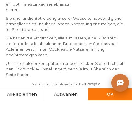
By Eminza
By Eminza
Künstlicher
Künstlicher
Weihnachtsbaum Sierra
Weihnachtsbaum H300 cm
H120 cm Grün verschneit
King Grün verschneit
(
14
)
(
4
)
Auf Lager
Auf Lager
49
.
269
.
-17%
59.99
99
99
In den Warenkorb
In den Warenkorb