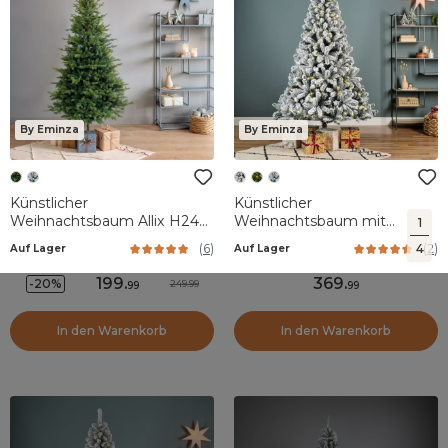
By Eminza
By Eminza
Künstlicher
Künstlicher
Weihnachtsbaum Allix H240
Weihnachtsbaum mit
1
cm Tannengrün
Beleuchtung 640 LED H300
4
(
6
)
(
2
)
Auf Lager
Auf Lager
cm King Grün verschneit
199
.
369
.
-20%
249.99
99
99
In den Warenkorb
In den Warenkorb