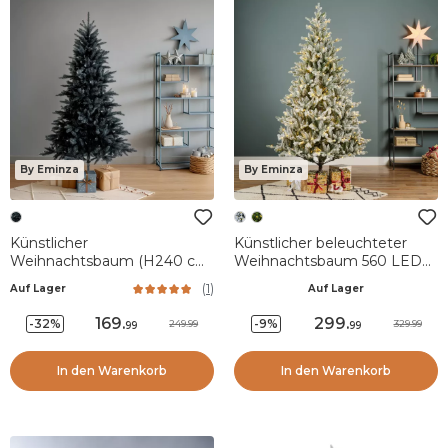
By Eminza
By Eminza
Künstlicher
Künstlicher beleuchteter
Weihnachtsbaum (H240 cm)
Weihnachtsbaum 560 LED
Munich Schwarz
(H240 cm) Allix
(
1
)
Auf Lager
Auf Lager
Schneebedeckt Grün
169
.
299
.
-32%
-9%
249.99
329.99
99
99
In den Warenkorb
In den Warenkorb