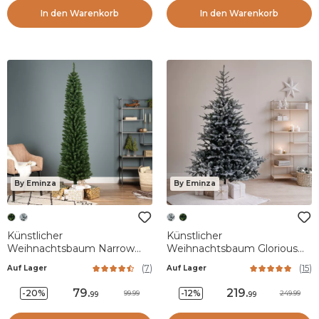
In den Warenkorb
In den Warenkorb
By Eminza
By Eminza
Künstlicher
Künstlicher
Weihnachtsbaum Narrow
Weihnachtsbaum Glorious
H240 cm Tannengrün
H210 cm Grün verschneit
(
7
)
(
15
)
Auf Lager
Auf Lager
79
.
219
.
-20%
-12%
99.99
249.99
99
99