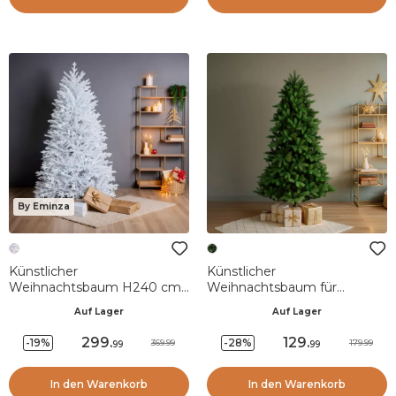
By Eminza
Künstlicher
Künstlicher
Weihnachtsbaum H240 cm
Weihnachtsbaum für
Quebec Weiß
draußen (H180 cm) Montana
Auf Lager
Auf Lager
Tannengrün
299
.
129
.
-19%
-28%
369.99
179.99
99
99
In den Warenkorb
In den Warenkorb