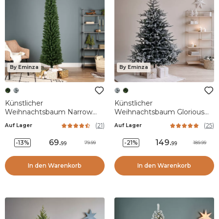
By Eminza
By Eminza
Künstlicher
Künstlicher
Weihnachtsbaum Narrow
Weihnachtsbaum Glorious
H210 cm Tannengrün
H180 cm Grün verschneit
(
21
)
(
25
)
Auf Lager
Auf Lager
69
.
149
.
-13%
-21%
79.99
189.99
99
99
In den Warenkorb
In den Warenkorb