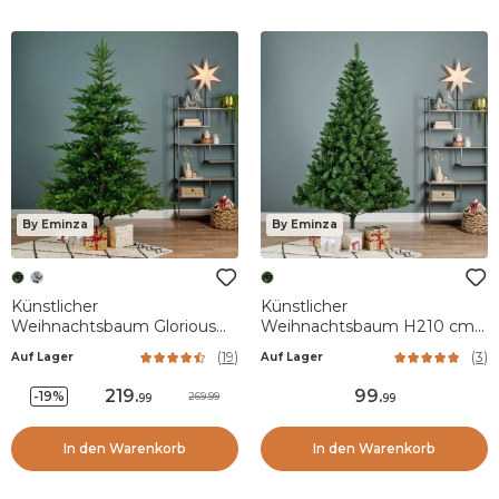
By Eminza
By Eminza
Künstlicher
Künstlicher
Weihnachtsbaum Glorious
Weihnachtsbaum H210 cm
H240 cm Tannengrün
Eco Tree Tannengrün
(
19
)
(
3
)
Auf Lager
Auf Lager
219
.
99
.
-19%
269.99
99
99
In den Warenkorb
In den Warenkorb