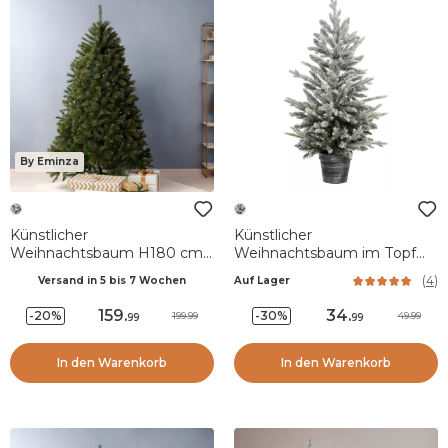
By Eminza
Künstlicher
Künstlicher
Weihnachtsbaum H180 cm
Weihnachtsbaum im Topf
Stockholm grün geperltes
H100 cm Frosty Grün
(
4
)
Versand in 5 bis 7 Wochen
Auf Lager
Finish
verschneit
159
.
34
.
-20%
-30%
199.99
49.99
99
99
In den Warenkorb
In den Warenkorb