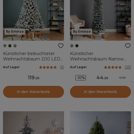
By Eminza
By Eminza
Künstlicher beleuchteter
Künstlicher
Weihnachtsbaum 200 LED
Weihnachtsbaum Narrow
H150 cm King Grün
H150 cm Grün verschneit
(
5
)
(
25
)
Auf Lager
Auf Lager
verschneit
119
.
44
.
-10%
49.99
99
99
In den Warenkorb
In den Warenkorb