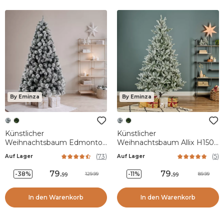
By Eminza
By Eminza
Künstlicher
Künstlicher
Weihnachtsbaum Edmonton
Weihnachtsbaum Allix H150
H150 cm Grün verschneit
cm Grün verschneit
(
73
)
(
5
)
Auf Lager
Auf Lager
79
.
79
.
-38%
-11%
129.99
89.99
99
99
In den Warenkorb
In den Warenkorb