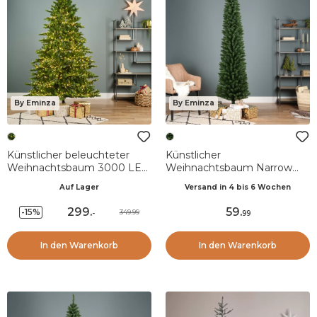
By Eminza
By Eminza
Künstlicher beleuchteter
Künstlicher
Weihnachtsbaum 3000 LED
Weihnachtsbaum Narrow
(H180 cm) Caucasia
H180 cm Tannengrün
Auf Lager
Versand in 4 bis 6 Wochen
Nordmann Tannengrün
299
.
59
.
-15%
349.99
-
99
In den Warenkorb
In den Warenkorb