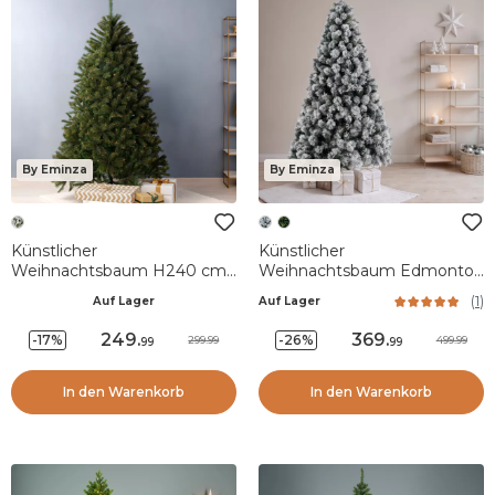
By Eminza
By Eminza
Künstlicher
Künstlicher
Weihnachtsbaum H240 cm
Weihnachtsbaum Edmonton
Stockholm grün geperltes
H300 cm Grün verschneit
(
1
)
Auf Lager
Auf Lager
Finish
249
.
369
.
-17%
-26%
299.99
499.99
99
99
In den Warenkorb
In den Warenkorb