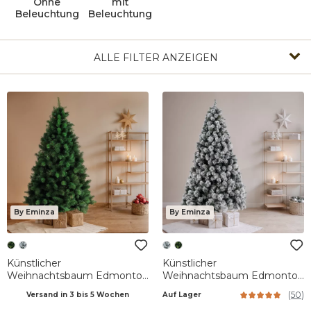
Ohne
mit
Beleuchtung
Beleuchtung
ALLE FILTER ANZEIGEN
By Eminza
By Eminza
Künstlicher
Künstlicher
Weihnachtsbaum Edmonton
Weihnachtsbaum Edmonton
H210 cm Tannengrün
H210 cm Grün verschneit
(
50
)
Versand in 3 bis 5 Wochen
Auf Lager