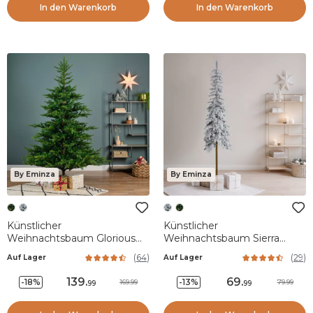
In den Warenkorb
In den Warenkorb
By Eminza
By Eminza
Künstlicher
Künstlicher
Weihnachtsbaum Glorious
Weihnachtsbaum Sierra
H180 cm Tannengrün
H150 cm Grün verschneit
(
64
)
(
29
)
Auf Lager
Auf Lager
139
.
69
.
-18%
-13%
169.99
79.99
99
99