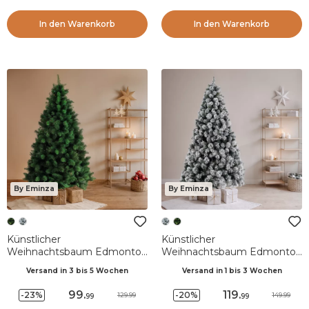
In den Warenkorb
In den Warenkorb
By Eminza
By Eminza
Künstlicher
Künstlicher
Weihnachtsbaum Edmonton
Weihnachtsbaum Edmonton
H180 cm Tannengrün
H180 cm Grün verschneit
Versand in 3 bis 5 Wochen
Versand in 1 bis 3 Wochen
99
.
119
.
-23%
-20%
129.99
149.99
99
99