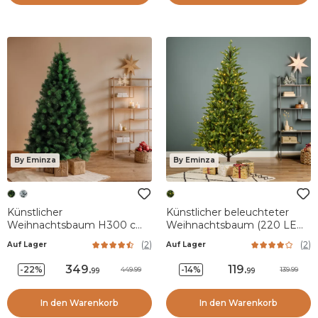
By Eminza
By Eminza
Künstlicher
Künstlicher beleuchteter
Weihnachtsbaum H300 cm
Weihnachtsbaum (220 LED)
Edmonton Grün
H150 cm Allix Tannengrün
(
2
)
(
2
)
Auf Lager
Auf Lager
349
.
119
.
-22%
-14%
449.99
139.99
99
99
In den Warenkorb
In den Warenkorb