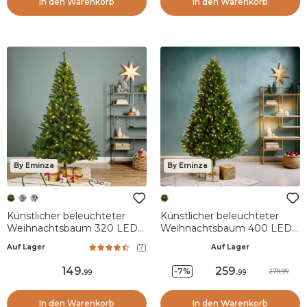
In den Warenkorb
In den Warenkorb
By Eminza
By Eminza
Künstlicher beleuchteter
Künstlicher beleuchteter
Weihnachtsbaum 320 LED
Weihnachtsbaum 400 LED
H210 cm King Tannengrün
H210 cm Barrow
(
7
)
Auf Lager
Auf Lager
Tannengrün
149
.
259
.
-7%
279.99
99
99
In den Warenkorb
In den Warenkorb