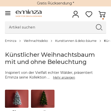
Gratis Rücksendung *
SHOP FÜR DEKO & WOHNEN
Eminza
Weihnachtsdeko
Kunsttannen & deko-bäume
Küns
Künstlicher Weihnachtsbaum
mit und ohne Beleuchtung
Inspiriert von der Vielfalt echter Wälder, präsentiert
Eminza seine Kollektion
...
Mehr anzeigen