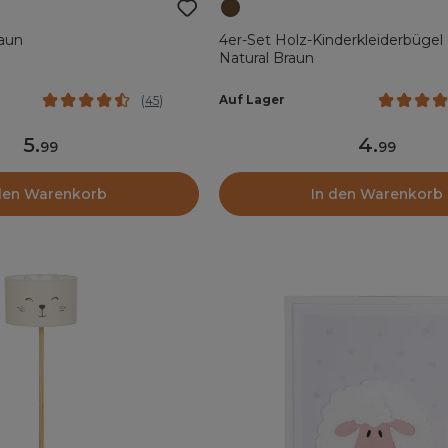
aun
4er-Set Holz-Kinderkleiderbügel
Natural Braun
Auf Lager
(
45
)
5
.
4
.
99
99
den Warenkorb
In den Warenkorb