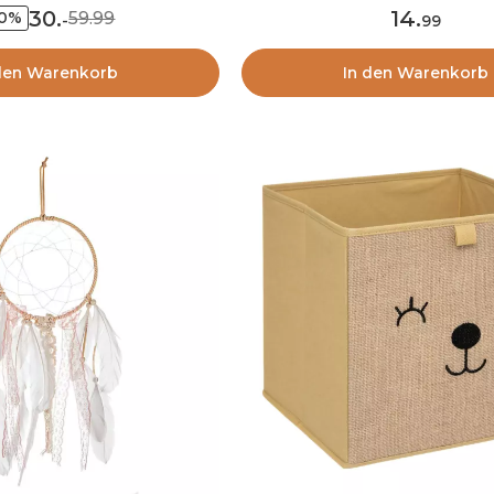
30
.
14
.
59.99
50%
-
99
den Warenkorb
In den Warenkorb