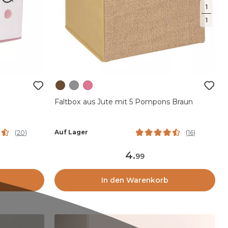
1
1
Faltbox aus Jute mit 5 Pompons Braun
Auf Lager
(
20
)
(
16
)
4
.
99
In den Warenkorb