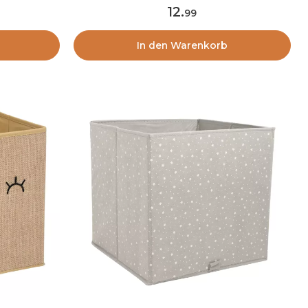
12
.
99
In den Warenkorb