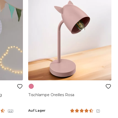
g
Tischlampe Oreilles Rosa
Auf Lager
(
22
)
(
7
)