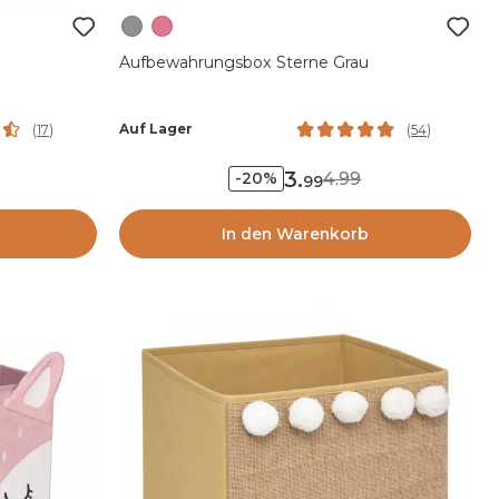
Aufbewahrungsbox Sterne Grau
Auf Lager
(
17
)
(
54
)
3
.
4.99
-20%
99
In den Warenkorb