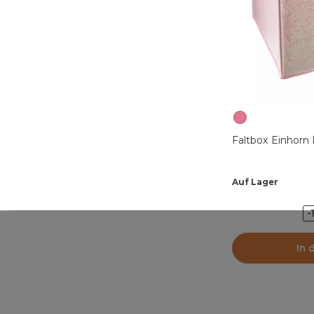
Faltbox Einhorn
Auf Lager
-
In 