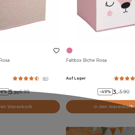
 Rosa
Faltbox Biche Rosa
Auf Lager
(
81
)
5
.
3
.
6.99
5.90
16%
-49%
90
-
den Warenkorb
In den Warenkorb