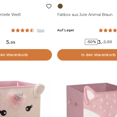
ntelle Weiß
Faltbox aus Jute Animal Braun
Auf Lager
(
104
)
5
.
3
.
5.99
-50%
99
-
den Warenkorb
In den Warenkorb