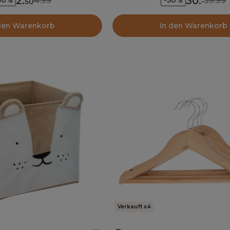
2
.
30
.
4.99
59.99
50%
-50%
50
-
den Warenkorb
In den Warenkorb
Verkauft x4