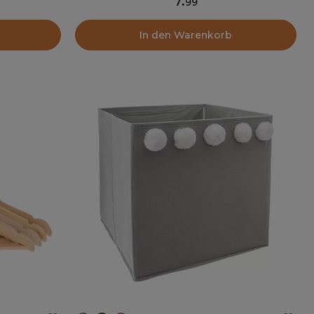
7
.
99
In den Warenkorb