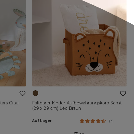
tars Grau
Faltbarer Kinder-Aufbewahrungskorb Samt
(29 x 29 cm) Léo Braun
Auf Lager
(
3
)