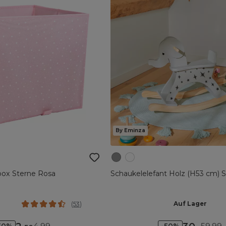
By Eminza
ox Sterne Rosa
Schaukelelefant Holz (H53 cm) S
Auf Lager
(
53
)