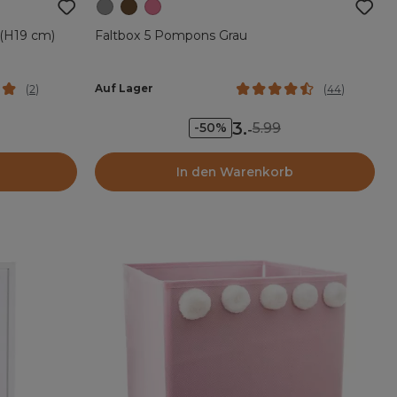
 (H19 cm)
Faltbox 5 Pompons Grau
Auf Lager
(
2
)
(
44
)
3
.
5.99
-50%
-
In den Warenkorb