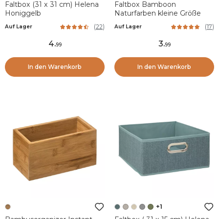
Faltbox (31 x 31 cm) Helena
Faltbox Bamboon
Honiggelb
Naturfarben kleine Größe
(
22
)
(
17
)
Auf Lager
Auf Lager
4
.
3
.
99
99
In den Warenkorb
In den Warenkorb
+1