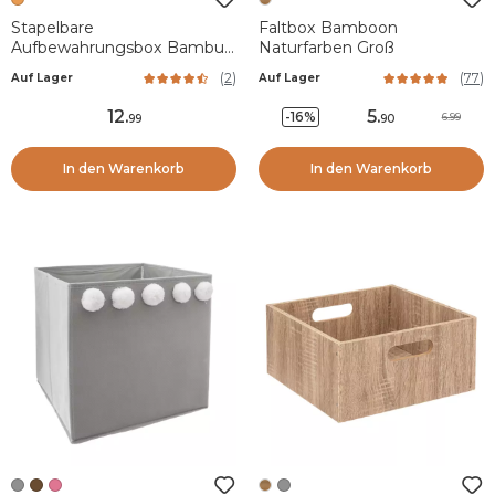
Stapelbare
Faltbox Bamboon
Aufbewahrungsbox Bambus
Naturfarben Groß
H15 cm
(
2
)
(
77
)
Auf Lager
Auf Lager
12
.
5
.
-16%
6.99
99
90
In den Warenkorb
In den Warenkorb