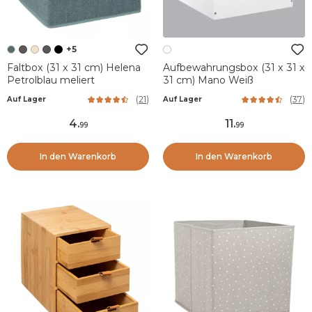
+5
Faltbox (31 x 31 cm) Helena
Aufbewahrungsbox (31 x 31 x
Petrolblau meliert
31 cm) Mano Weiß
(
21
)
(
37
)
Auf Lager
Auf Lager
4
.
11
.
99
99
In den Warenkorb
In den Warenkorb