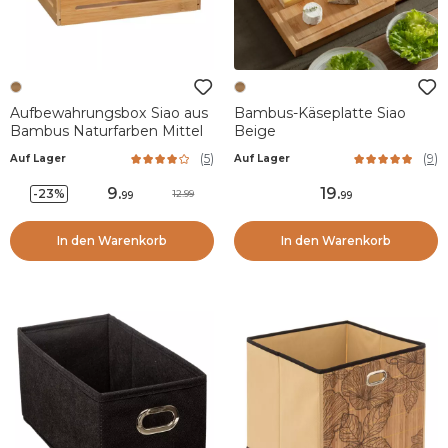
Aufbewahrungsbox Siao aus
Bambus-Käseplatte Siao
Bambus Naturfarben Mittel
Beige
(
5
)
(
9
)
Auf Lager
Auf Lager
9
.
19
.
-23%
12.99
99
99
In den Warenkorb
In den Warenkorb