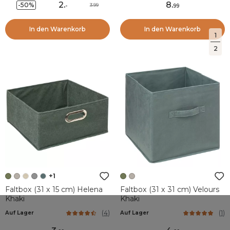
2
.
8
.
-50%
3.99
-
99
In den Warenkorb
In den Warenkorb
1
2
+1
Faltbox (31 x 15 cm) Helena
Faltbox (31 x 31 cm) Velours
Khaki
Khaki
(
4
)
(
1
)
Auf Lager
Auf Lager