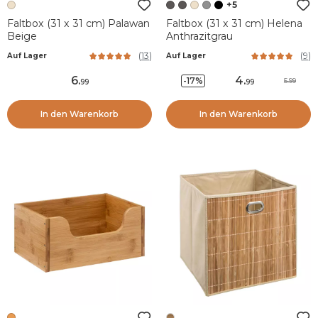
+5
Faltbox (31 x 31 cm) Palawan
Faltbox (31 x 31 cm) Helena
Beige
Anthrazitgrau
(
13
)
(
9
)
Auf Lager
Auf Lager
6
.
4
.
-17%
5.99
99
99
In den Warenkorb
In den Warenkorb