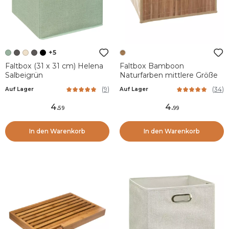
+5
Faltbox (31 x 31 cm) Helena
Faltbox Bamboon
Salbeigrün
Naturfarben mittlere Größe
(
9
)
(
34
)
Auf Lager
Auf Lager
4
.
4
.
59
99
In den Warenkorb
In den Warenkorb