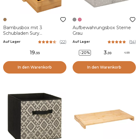
Bambusbox mit 3
Aufbewahrungsbox Sterne
Schubladen Sury
Grau
Naturfarben
(
22
)
(
54
)
Auf Lager
Auf Lager
19
.
3
.
-20%
4.99
99
99
In den Warenkorb
In den Warenkorb