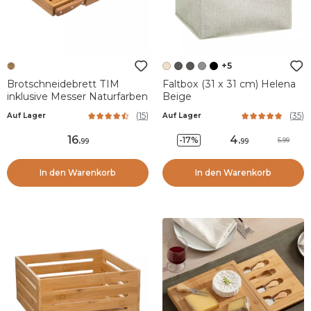
+5
Brotschneidebrett TIM
Faltbox (31 x 31 cm) Helena
inklusive Messer Naturfarben
Beige
(
15
)
(
35
)
Auf Lager
Auf Lager
16
.
4
.
-17%
5.99
99
99
In den Warenkorb
In den Warenkorb