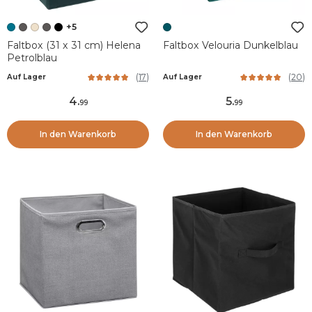
+5
Faltbox (31 x 31 cm) Helena
Faltbox Velouria Dunkelblau
Petrolblau
(
17
)
(
20
)
Auf Lager
Auf Lager
4
.
5
.
99
99
In den Warenkorb
In den Warenkorb