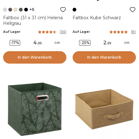
+5
Faltbox (31 x 31 cm) Helena
Faltbox Kube Schwarz
Hellgrau
(
36
)
(
8
)
Auf Lager
Auf Lager
4
.
2
.
-17%
-25%
5.99
3.99
99
99
In den Warenkorb
In den Warenkorb