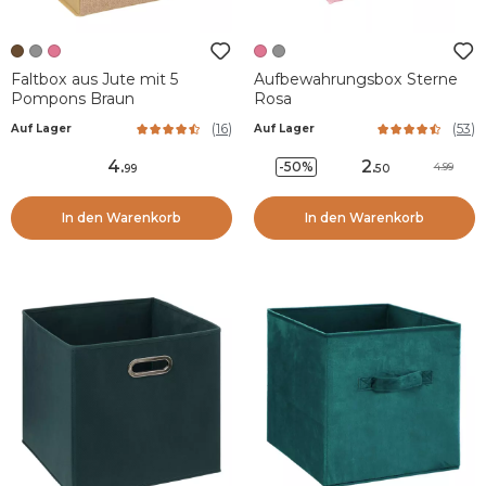
Faltbox aus Jute mit 5
Aufbewahrungsbox Sterne
Pompons Braun
Rosa
(
16
)
(
53
)
Auf Lager
Auf Lager
4
.
2
.
-50%
4.99
99
50
In den Warenkorb
In den Warenkorb