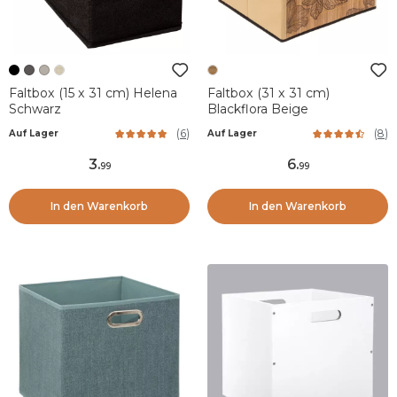
Faltbox (15 x 31 cm) Helena
Faltbox (31 x 31 cm)
Schwarz
Blackflora Beige
(
6
)
(
8
)
Auf Lager
Auf Lager
3
.
6
.
99
99
In den Warenkorb
In den Warenkorb