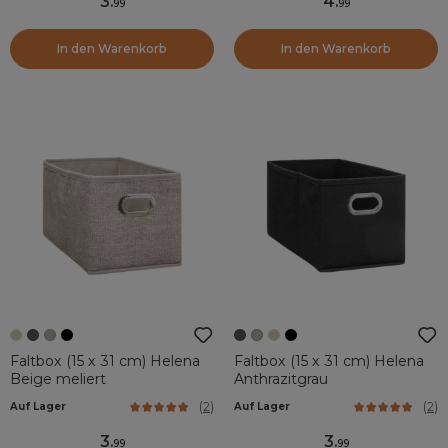
3
.
4
.
99
99
In den Warenkorb
In den Warenkorb
Faltbox (15 x 31 cm) Helena
Faltbox (15 x 31 cm) Helena
Beige meliert
Anthrazitgrau
(
2
)
(
2
)
Auf Lager
Auf Lager
3
.
3
.
99
99