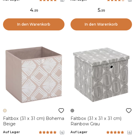
4
.
5
.
99
99
In den Warenkorb
In den Warenkorb
Faltbox (31 x 31 cm) Bohema
Faltbox (31 x 31 x 31 cm)
Beige
Rainbow Grau
(
4
)
(
4
)
Auf Lager
Auf Lager