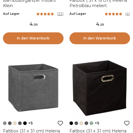
Bambusorganizer Instant
Faltbox ( 31 x 15 cm) Helena
Klein
Petrolblau meliert
(
22
)
(
4
)
Auf Lager
Auf Lager
4
.
4
.
99
99
In den Warenkorb
In den Warenkorb
+5
+5
Faltbox (31 x 31 cm) Helena
Faltbox (31 x 31 cm) Helena