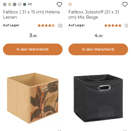
+1
Faltbox ( 31 x 15 cm) Helena
Faltbox Jutestoff (31 x 31
Leinen
cm) Mix Beige
(
11
)
(
1
)
Auf Lager
Auf Lager
3
.
4
.
99
99
In den Warenkorb
In den Warenkorb