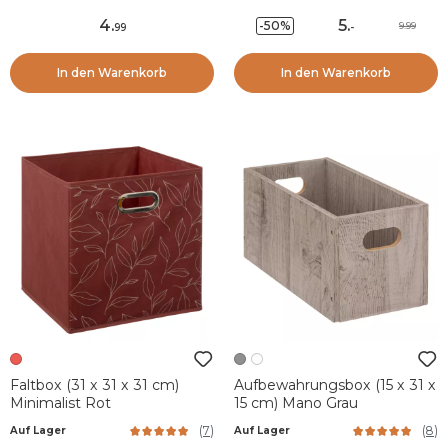
4
.
5
.
-50%
9.99
99
-
In den Warenkorb
In den Warenkorb
Faltbox (31 x 31 x 31 cm)
Aufbewahrungsbox (15 x 31 x
Minimalist Rot
15 cm) Mano Grau
(
7
)
(
8
)
Auf Lager
Auf Lager