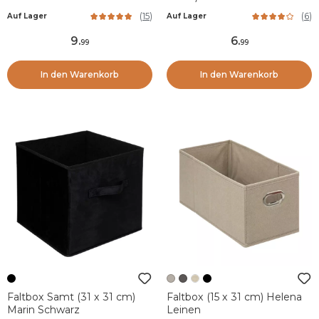
(
15
)
(
6
)
Auf Lager
Auf Lager
9
.
6
.
99
99
In den Warenkorb
In den Warenkorb
Faltbox Samt (31 x 31 cm)
Faltbox (15 x 31 cm) Helena
Marin Schwarz
Leinen