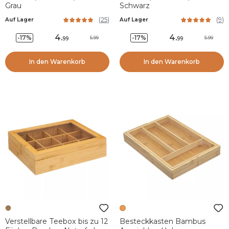
Grau
Schwarz
(
25
)
(
9
)
Auf Lager
Auf Lager
4
.
4
.
-17%
-17%
5.99
5.99
99
99
In den Warenkorb
In den Warenkorb
Verstellbare Teebox bis zu 12
Besteckkasten Bambus