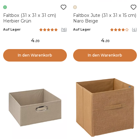
Faltbox (31 x 31 x 31 cm)
Faltbox Jute (31 x 31 x 15 cm)
Herbier Grün
Naro Beige
(
16
)
(
4
)
Auf Lager
Auf Lager
4
.
4
.
99
99
In den Warenkorb
In den Warenkorb