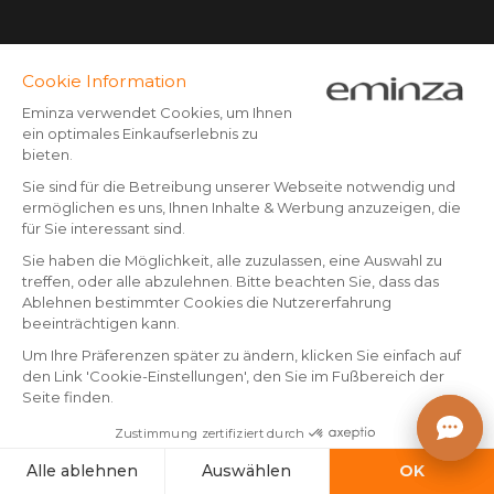
Schreiben Sie uns
Sichere Bezahlung
Kreditkarte, PayPal, Banküberweisung (Vorkasse) ab CHF
500,- Bestellwert, Twint, Apple/Google pay.
Folgen Sie uns auf: