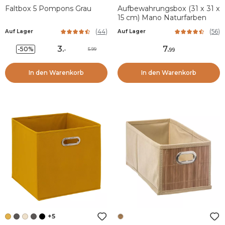
Faltbox 5 Pompons Grau
Aufbewahrungsbox (31 x 31 x
15 cm) Mano Naturfarben
(
44
)
(
56
)
Auf Lager
Auf Lager
3
.
7
.
-50%
5.99
-
99
In den Warenkorb
In den Warenkorb
+5