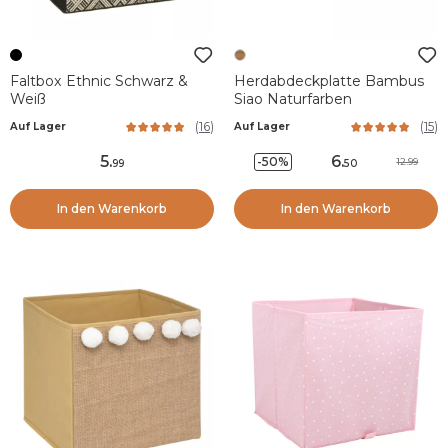
Faltbox Ethnic Schwarz &
Herdabdeckplatte Bambus
Weiß
Siao Naturfarben
(
16
)
(
15
)
Auf Lager
Auf Lager
5
.
6
.
-50%
12.99
99
50
In den Warenkorb
In den Warenkorb