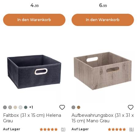
4
.
6
.
99
99
In den Warenkorb
In den Warenkorb
+1
Faltbox (31 x 15 cm) Helena
Aufbewahrungsbox (31 x 31 x
Grau
15 cm) Mano Grau
(
9
)
(
8
)
Auf Lager
Auf Lager