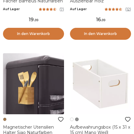
Fächer Bambus Naturfarben
Ausziehbar Holz
(
7
)
(
12
)
Auf Lager
Auf Lager
19
.
16
.
99
99
In den Warenkorb
In den Warenkorb
Magnetischer Utensilien
Aufbewahrungsbox (15 x 31 x
Halter Siao Naturfarben
15 cm) Mano Weiß