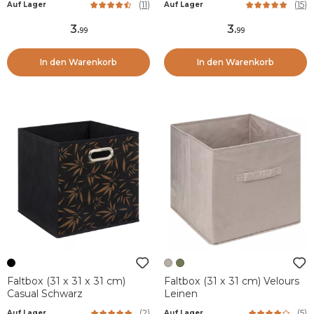
(
11
)
(
15
)
Auf Lager
Auf Lager
3
.
3
.
99
99
In den Warenkorb
In den Warenkorb
Faltbox (31 x 31 x 31 cm)
Faltbox (31 x 31 cm) Velours
Casual Schwarz
Leinen
(
2
)
(
5
)
Auf Lager
Auf Lager