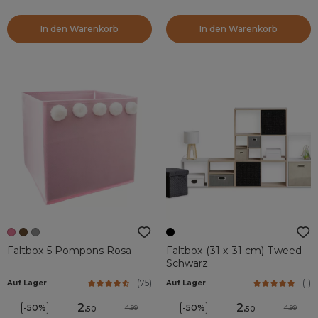
In den Warenkorb
In den Warenkorb
Faltbox 5 Pompons Rosa
Faltbox (31 x 31 cm) Tweed
Schwarz
(
75
)
(
1
)
Auf Lager
Auf Lager
2
.
2
.
-50%
-50%
4.99
4.99
50
50