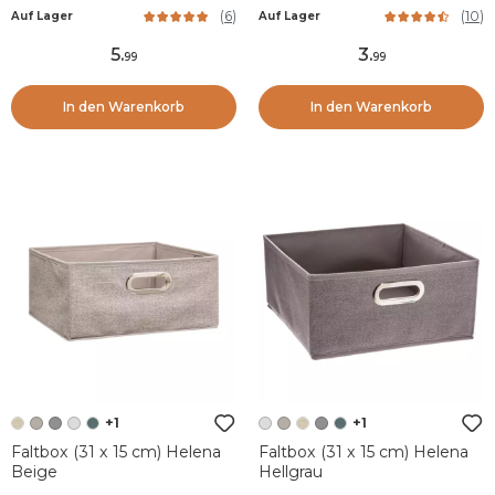
(
6
)
(
10
)
Auf Lager
Auf Lager
5
.
3
.
99
99
In den Warenkorb
In den Warenkorb
+1
+1
Faltbox (31 x 15 cm) Helena
Faltbox (31 x 15 cm) Helena
Beige
Hellgrau