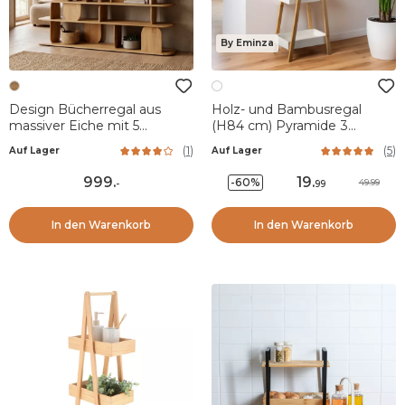
By Eminza
Design Bücherregal aus
Holz- und Bambusregal
massiver Eiche mit 5
(H84 cm) Pyramide 3
Regalen (200 x 130 cm)
Ebenen Weiß
(
1
)
(
5
)
Auf Lager
Auf Lager
Kest Naturfarben
999
.
19
.
-60%
49.99
-
99
In den Warenkorb
In den Warenkorb