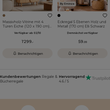
By Eminza
Massivholz-Vitrine mit 4
Eckregal 5 Ebenen Holz und
Türen Eiche (120 x 190 cm)
Metall (170 cm) Elli Schwarz
Oakland Naturfarben
Verfügbar ab 02/10
Demnächst verfügbar
1’299
.
59
.
-
99
Benachrichtigen
Benachrichtigen
Kundenbewertungen
Regale &
Hervorragend
Bücherregale
4.6 / 5