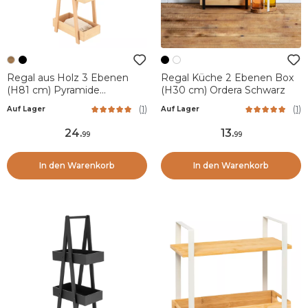
Regal aus Holz 3 Ebenen
Regal Küche 2 Ebenen Box
(H81 cm) Pyramide
(H30 cm) Ordera Schwarz
Naturfarben
(
1
)
(
1
)
Auf Lager
Auf Lager
24
.
13
.
99
99
In den Warenkorb
In den Warenkorb