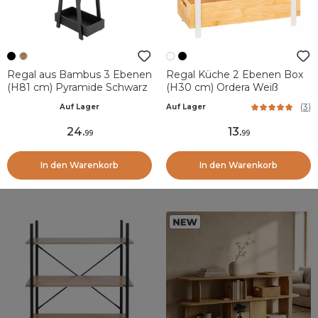
Regal aus Bambus 3 Ebenen
Regal Küche 2 Ebenen Box
(H81 cm) Pyramide Schwarz
(H30 cm) Ordera Weiß
(
3
)
Auf Lager
Auf Lager
24
.
13
.
99
99
In den Warenkorb
In den Warenkorb