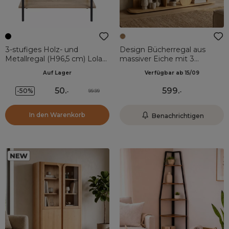
3-stufiges Holz- und
Design Bücherregal aus
Metallregal (H96,5 cm) Lola
massiver Eiche mit 3
Schwarz
Regalen (200 x 66 cm) Kest
Auf Lager
Verfügbar ab 15/09
Naturfarben
50
.
599
.
-50%
99.99
-
-
In den Warenkorb
Benachrichtigen