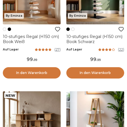
By Eminza
By Eminza
10-stufiges Regal (H150 cm)
10-stufiges Regal (H150 cm)
Book Weiß
Book Schwarz
(
27
)
(
22
)
Auf Lager
Auf Lager
99
.
99
.
99
99
In den Warenkorb
In den Warenkorb