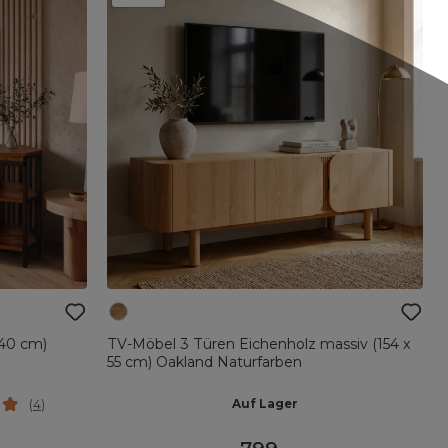
140 cm)
TV-Möbel 3 Türen Eichenholz massiv (154 x
55 cm) Oakland Naturfarben
Auf Lager
(
4
)