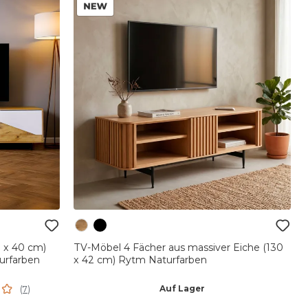
 x 40 cm)
TV-Möbel 4 Fächer aus massiver Eiche (130
urfarben
x 42 cm) Rytm Naturfarben
Auf Lager
(
7
)