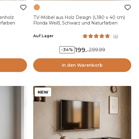
enholz
TV-Möbel aus Holz Design (L180 x 40 cm)
rfarben
Florida Weiß, Schwarz und Naturfarben
Auf Lager
(
4
)
199
.
299.99
-34%
-
In den Warenkorb