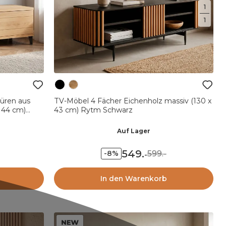
1
1
üren aus
TV-Möbel 4 Fächer Eichenholz massiv (130 x
x 44 cm)
43 cm) Rytm Schwarz
Auf Lager
549
.
599.-
-8%
-
In den Warenkorb