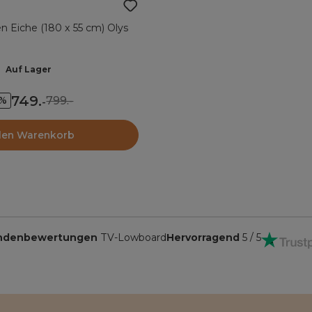
n Eiche (180 x 55 cm) Olys
Auf Lager
749
.
799.-
6%
-
den Warenkorb
ndenbewertungen
TV-Lowboard
Hervorragend
5 / 5