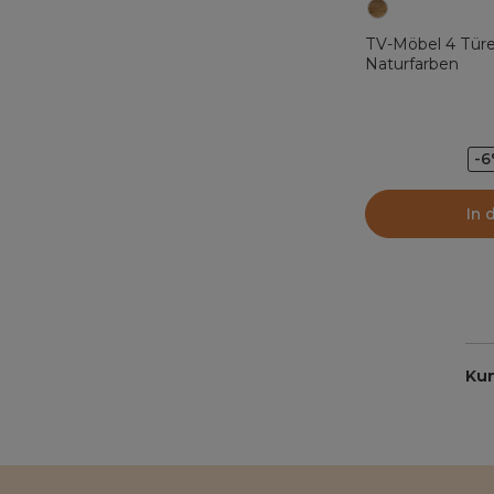
TV-Möbel 4 Türe
Naturfarben
-
In 
Ku