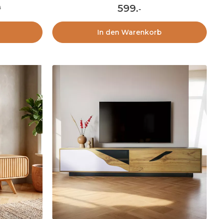
599
.
9
-
In den Warenkorb