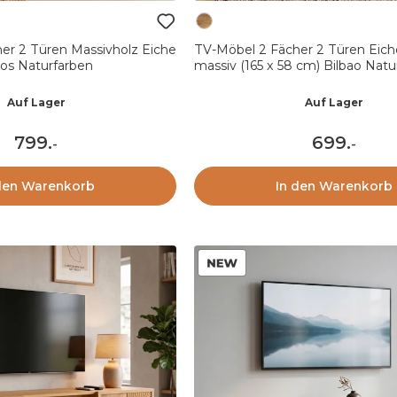
er 2 Türen Massivholz Eiche
TV-Möbel 2 Fächer 2 Türen Eich
tos Naturfarben
massiv (165 x 58 cm) Bilbao Natu
Auf Lager
Auf Lager
799
.
699
.
-
-
den Warenkorb
In den Warenkorb