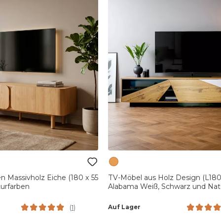
n Massivholz Eiche (180 x 55
TV-Möbel aus Holz Design (L180
urfarben
Alabama Weiß, Schwarz und Nat
Auf Lager
(
1
)