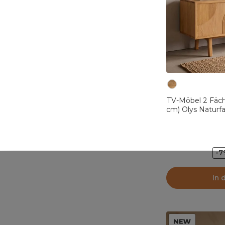
TV-Möbel 2 Fäch
cm) Olys Naturf
-
In 