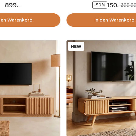
899
.
150
.
299.9
-50%
-
-
den Warenkorb
In den Warenkorb