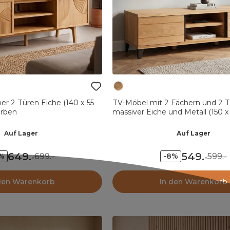
er 2 Türen Eiche (140 x 55
TV-Möbel mit 2 Fächern und 2 T
arben
massiver Eiche und Metall (150 
Bristol Naturfarben
Auf Lager
Auf Lager
649
.
549
.
699.-
599.-
7%
-8%
-
-
den Warenkorb
In den Warenkorb