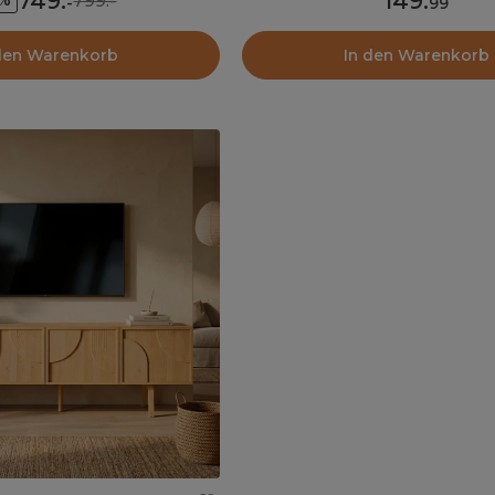
749
.
149
.
799.-
6%
-
99
den Warenkorb
In den Warenkorb