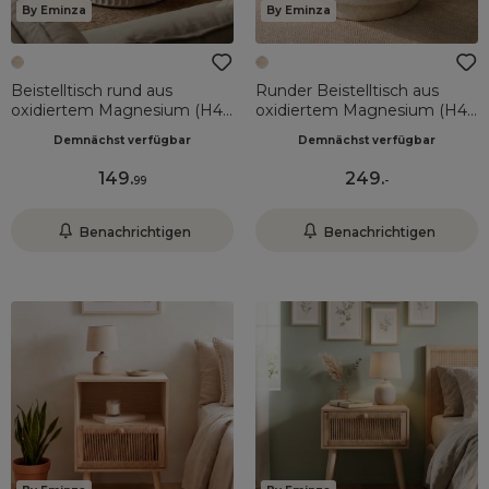
By Eminza
By Eminza
Beistelltisch rund aus
Runder Beistelltisch aus
oxidiertem Magnesium (H42
oxidiertem Magnesium (H42
cm) Bondido Travertin-Optik
cm) Pliazi Travertin-Optik
Demnächst verfügbar
Demnächst verfügbar
149
.
249
.
99
-
Benachrichtigen
Benachrichtigen