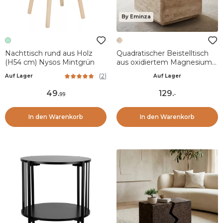
By Eminza
Nachttisch rund aus Holz
Quadratischer Beistelltisch
(H54 cm) Nysos Mintgrün
aus oxidiertem Magnesium
(H42 cm) Formo Travertin-
(
2
)
Auf Lager
Auf Lager
Optik
49
.
129
.
99
-
In den Warenkorb
In den Warenkorb