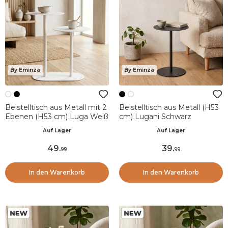
By Eminza
By Eminza
Beistelltisch aus Metall mit 2
Beistelltisch aus Metall (H53
Ebenen (H53 cm) Luga Weiß
cm) Lugani Schwarz
Auf Lager
Auf Lager
49
.
39
.
99
99
In den Warenkorb
In den Warenkorb