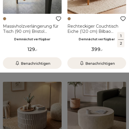
Massivholzverlängerung für
Rechteckiger Couchtisch
Tisch (90 cm) Bristol
Eiche (120 cm) Bilbao
1
Naturfarben
Naturfarben
Demnächst verfügbar
Demnächst verfügbar
2
129
.
399
.
-
-
Benachrichtigen
Benachrichtigen