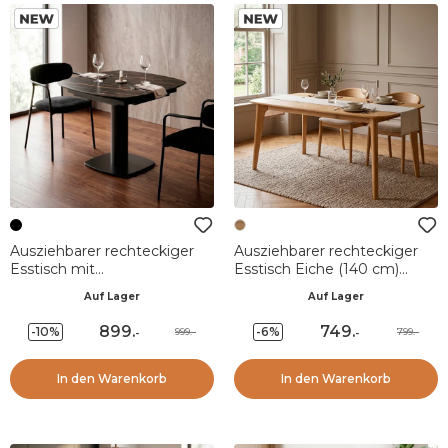
Ausziehbarer rechteckiger
Ausziehbarer rechteckiger
Esstisch mit
Esstisch Eiche (140 cm)
Keramikverlängerung (120
Bilbao Naturfarben
Auf Lager
Auf Lager
cm) Kryo Schwarz
899
.
749
.
-10%
-6%
999.-
799.-
-
-
In den Warenkorb
In den Warenkorb