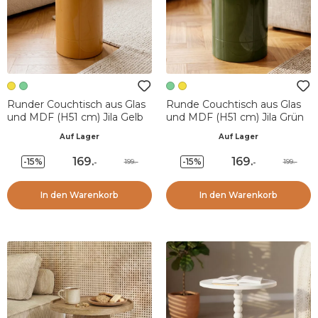
Runder Couchtisch aus Glas
Runde Couchtisch aus Glas
und MDF (H51 cm) Jila Gelb
und MDF (H51 cm) Jila Grün
Auf Lager
Auf Lager
169
.
169
.
-15%
-15%
199.-
199.-
-
-
In den Warenkorb
In den Warenkorb