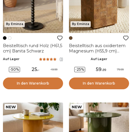
By Eminza
By Eminza
Beistelltisch rund Holz (H61,5
Beistelltisch aus oxidiertem
cm) Banita Schwarz
Magnesium (H55,9 cm)
Nantuket Braun
(
1
)
Auf Lager
Auf Lager
25
.
59
.
-50%
-25%
49.99
79.99
-
99
In den Warenkorb
In den Warenkorb