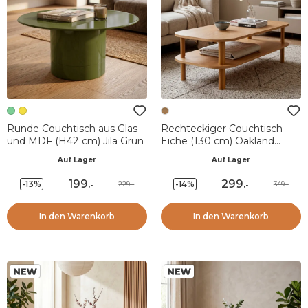
Runde Couchtisch aus Glas
Rechteckiger Couchtisch
und MDF (H42 cm) Jila Grün
Eiche (130 cm) Oakland
Natur
Auf Lager
Auf Lager
199
.
299
.
-13%
-14%
229.-
349.-
-
-
In den Warenkorb
In den Warenkorb