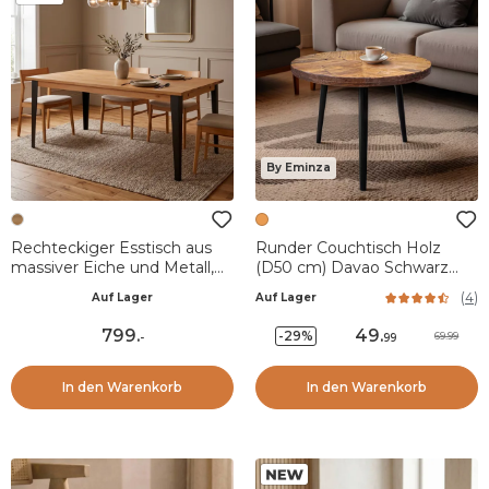
By Eminza
Rechteckiger Esstisch aus
Runder Couchtisch Holz
massiver Eiche und Metall,
(D50 cm) Davao Schwarz
ausziehbar (200 cm) Bristol
und Braun
(
4
)
Auf Lager
Auf Lager
Natur
799
.
49
.
-29%
69.99
-
99
In den Warenkorb
In den Warenkorb