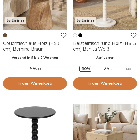
By Eminza
By Eminza
Couchtisch aus Holz (H50
Beistelltisch rund Holz (H61,5
cm) Bernina Braun
cm) Banita Weiß
Versand in 5 bis 7 Wochen
Auf Lager
59
.
25
.
-50%
49.99
99
-
In den Warenkorb
In den Warenkorb