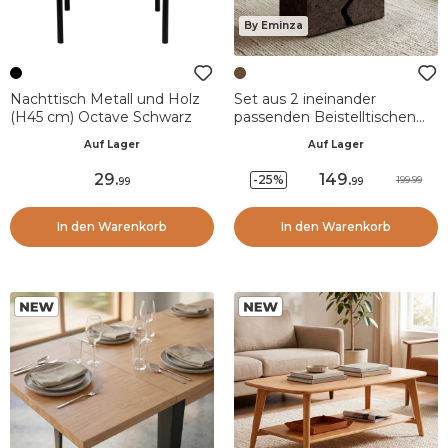
By Eminza
Nachttisch Metall und Holz
Set aus 2 ineinander
(H45 cm) Octave Schwarz
passenden Beistelltischen
aus oxidiertem Magnesium
Auf Lager
Auf Lager
(H45 cm) Barbarella Braun
29
.
149
.
-25%
199.99
99
99
In den Warenkorb
In den Warenkorb