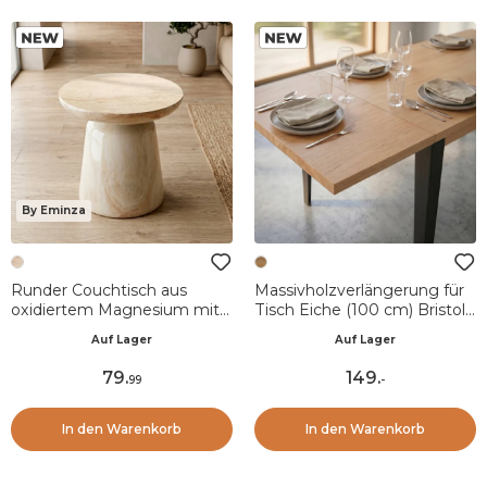
By Eminza
Runder Couchtisch aus
Massivholzverlängerung für
oxidiertem Magnesium mit
Tisch Eiche (100 cm) Bristol
Travertin-Effekt (H40 cm)
Naturfarben
Auf Lager
Auf Lager
Prisma Travertin-Optik
79
.
149
.
99
-
In den Warenkorb
In den Warenkorb