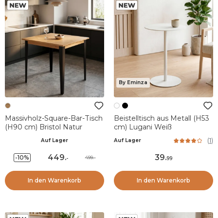
By Eminza
Massivholz-Square-Bar-Tisch
Beistelltisch aus Metall (H53
(H90 cm) Bristol Natur
cm) Lugani Weiß
(
1
)
Auf Lager
Auf Lager
449
.
39
.
-10%
499.-
-
99
In den Warenkorb
In den Warenkorb