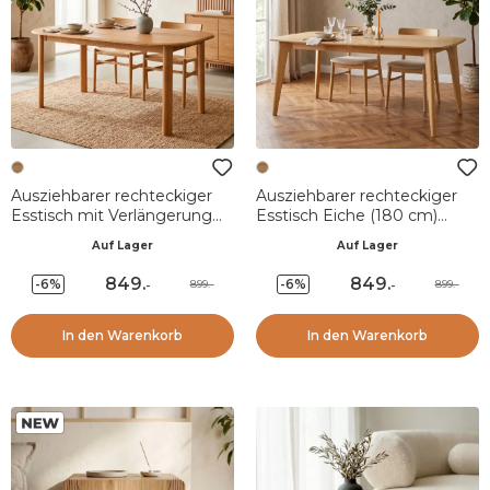
Ausziehbarer rechteckiger
Ausziehbarer rechteckiger
Esstisch mit Verlängerung
Esstisch Eiche (180 cm)
Eiche (160 cm) Oakland
Bilbao Naturfarben
Auf Lager
Auf Lager
Naturfarben
849
.
849
.
-6%
-6%
899.-
899.-
-
-
In den Warenkorb
In den Warenkorb