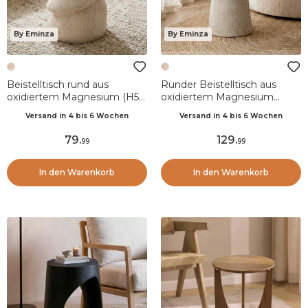
By Eminza
By Eminza
Beistelltisch rund aus
Runder Beistelltisch aus
oxidiertem Magnesium (H50
oxidiertem Magnesium
cm) Eterra Travertin-Optik
(H41,9 cm) Nuvian Travertin-
Versand in 4 bis 6 Wochen
Versand in 4 bis 6 Wochen
Optik
79
.
129
.
99
99
In den Warenkorb
In den Warenkorb