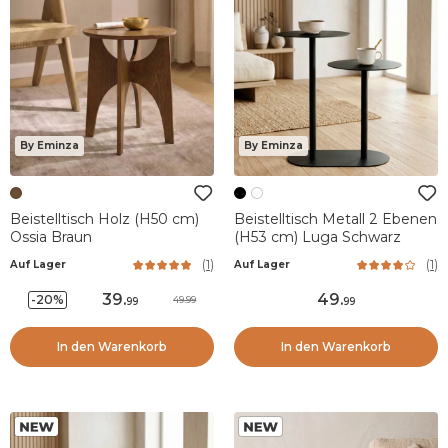
By Eminza
By Eminza
Beistelltisch Holz (H50 cm)
Beistelltisch Metall 2 Ebenen
Ossia Braun
(H53 cm) Luga Schwarz
(
1
)
(
1
)
Auf Lager
Auf Lager
39
.
49
.
-20%
49.99
99
99
In den Warenkorb
In den Warenkorb