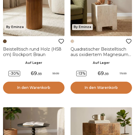
By Eminza
By Eminza
Beistelltisch rund Holz (H58
Quadratischer Beistelltisch
cm) Rockport Braun
aus oxidiertem Magnesium
(H52 cm) Marlan Travertin-
Auf Lager
Auf Lager
Optik
69
.
69
.
-30%
-13%
99.99
79.99
99
99
In den Warenkorb
In den Warenkorb