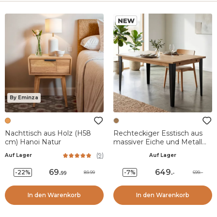
By Eminza
Nachttisch aus Holz (H58
Rechteckiger Esstisch aus
cm) Hanoi Natur
massiver Eiche und Metall
(160 cm) Bristol Naturfarben
(
9
)
Auf Lager
Auf Lager
69
.
649
.
-22%
-7%
89.99
699.-
99
-
In den Warenkorb
In den Warenkorb