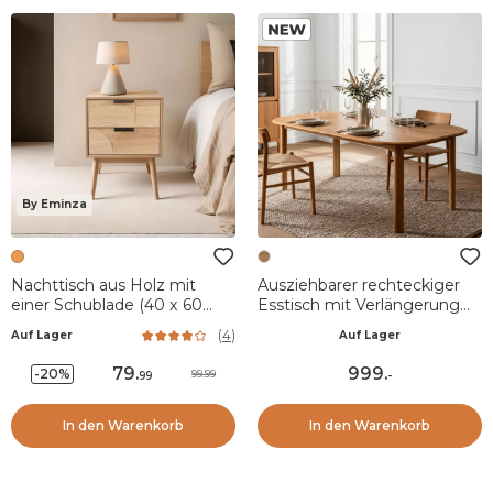
By Eminza
Nachttisch aus Holz mit
Ausziehbarer rechteckiger
einer Schublade (40 x 60
Esstisch mit Verlängerung
cm) Hanoï Beige
Eiche (200 cm) Oakland
(
4
)
Auf Lager
Auf Lager
Naturfarben
79
.
999
.
-20%
99.99
99
-
In den Warenkorb
In den Warenkorb