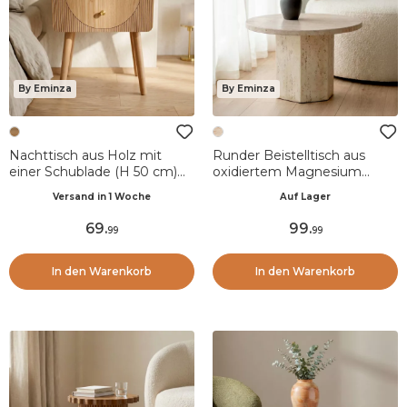
By Eminza
By Eminza
Nachttisch aus Holz mit
Runder Beistelltisch aus
einer Schublade (H 50 cm)
oxidiertem Magnesium
Mila Natur
(H41,9 cm) Marelda
Versand in 1 Woche
Auf Lager
Travertin-Optik
69
.
99
.
99
99
In den Warenkorb
In den Warenkorb