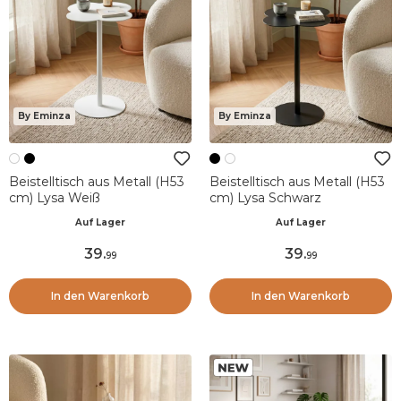
By Eminza
By Eminza
Beistelltisch aus Metall (H53
Beistelltisch aus Metall (H53
cm) Lysa Weiß
cm) Lysa Schwarz
Auf Lager
Auf Lager
39
.
39
.
99
99
In den Warenkorb
In den Warenkorb