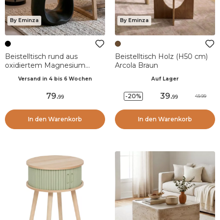
By Eminza
By Eminza
Beistelltisch rund aus
Beistelltisch Holz (H50 cm)
oxidiertem Magnesium
Arcola Braun
(H50,8 cm) Baylim Schwarz
Versand in 4 bis 6 Wochen
Auf Lager
79
.
39
.
-20%
49.99
99
99
In den Warenkorb
In den Warenkorb