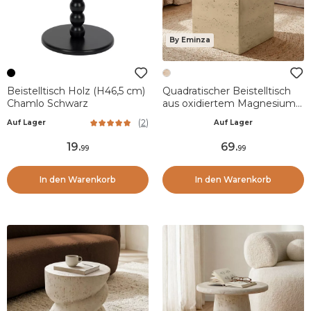
By Eminza
Beistelltisch Holz (H46,5 cm)
Quadratischer Beistelltisch
Chamlo Schwarz
aus oxidiertem Magnesium
(H40 cm) Romeau Travertin-
(
2
)
Auf Lager
Auf Lager
Optik
19
.
69
.
99
99
In den Warenkorb
In den Warenkorb