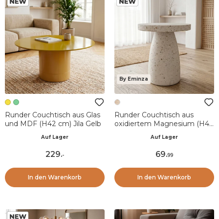
By Eminza
Runder Couchtisch aus Glas
Runder Couchtisch aus
und MDF (H42 cm) Jila Gelb
oxidiertem Magnesium (H45
cm) Modula Travertin-Optik
Auf Lager
Auf Lager
229
.
69
.
-
99
In den Warenkorb
In den Warenkorb