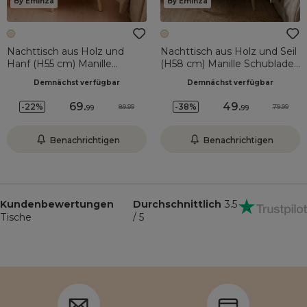
By Eminza
By Eminza
Nachttisch aus Holz und
Nachttisch aus Holz und Seil
Hanf (H55 cm) Manille
(H58 cm) Manille Schublade
Nische Beige
Beige
Demnächst verfügbar
Demnächst verfügbar
69
.
49
.
-22%
-38%
89.99
79.99
99
99
Benachrichtigen
Benachrichtigen
Kundenbewertungen
Durchschnittlich
3.5
Tische
/ 5