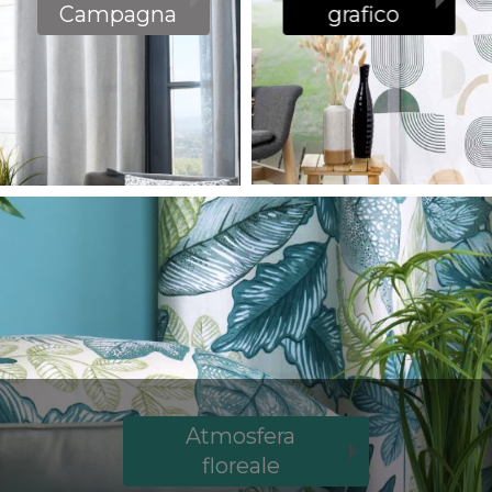
grafico
Campagna
Atmosfera
floreale