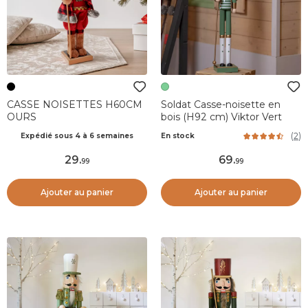
CASSE NOISETTES H60CM
Soldat Casse-noisette en
OURS
bois (H92 cm) Viktor Vert
(
2
)
Expédié sous 4 à 6 semaines
En stock
29
.
69
.
99
99
Ajouter au panier
Ajouter au panier