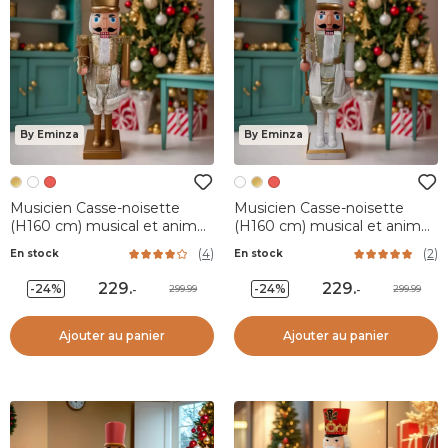
By Eminza
By Eminza
Musicien Casse-noisette
Musicien Casse-noisette
(H160 cm) musical et animé
(H160 cm) musical et animé
Pavel Or
Pavel Blanc
(
4
)
(
2
)
En stock
En stock
229
.
229
.
-24%
-24%
299.99
299.99
-
-
Ajouter au panier
Ajouter au panier