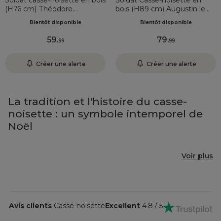
Soldat casse-noisette en bois
Soldat Casse-noisette en
(H76 cm) Théodore
bois (H89 cm) Augustin le
Bordeaux
prince Bordeaux
Bientôt disponible
Bientôt disponible
59
.
79
.
99
99
Créer une alerte
Créer une alerte
La tradition et l'histoire du casse-
noisette : un symbole intemporel de
Noël
Voir plus
Avis clients
Casse-noisette
Excellent
4.8 / 5