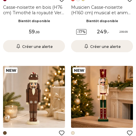
Casse-noisette en bois (H76
Musicien Casse-noisette
cm) Timothé la royauté Vert
(H160 cm) musical et animé
et bordeaux
Pavel Rouge
Bientôt disponible
Bientôt disponible
59
.
249
.
-17%
299.99
99
-
Créer une alerte
Créer une alerte