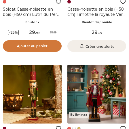
Soldat Casse-noisette en
Casse-noisette en bois (H50
bois (H50 cm) Lutin du Père
cm) Timothé la royauté Vert
Noël Rouge et vert
et bordeaux
En stock
Bientôt disponible
29
.
29
.
-25%
39.99
99
99
Ajouter au panier
Créer une alerte
By Eminza