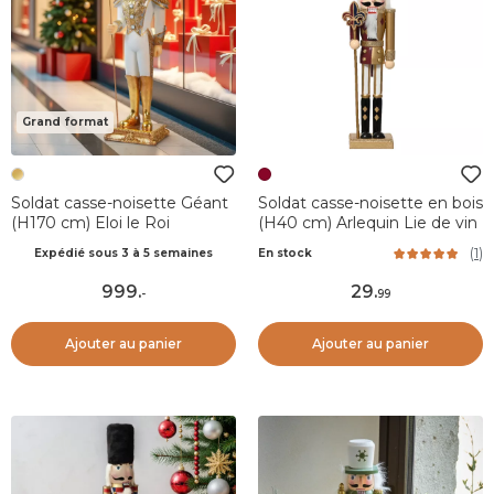
Grand format
Soldat casse-noisette Géant
Soldat casse-noisette en bois
(H170 cm) Eloi le Roi
(H40 cm) Arlequin Lie de vin
(
1
)
Expédié sous 3 à 5 semaines
En stock
999
.
29
.
-
99
Ajouter au panier
Ajouter au panier