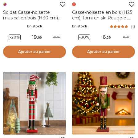
Soldat Casse-noisette
Casse-noisette en bois (H25
musical en bois (H30 cm)
cm) Tomi en ski Rouge et
Gaby et son tambour
blanc
(
1
)
En stock
En stock
Impérial
19
.
6
.
-20%
-30%
24.99
8.99
99
29
Ajouter au panier
Ajouter au panier