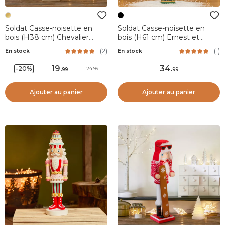
Soldat Casse-noisette en
Soldat Casse-noisette en
bois (H38 cm) Chevalier
bois (H61 cm) Ernest et
Champagne
Toque d'ours
(
2
)
(
1
)
En stock
En stock
19
.
34
.
-20%
24.99
99
99
Ajouter au panier
Ajouter au panier