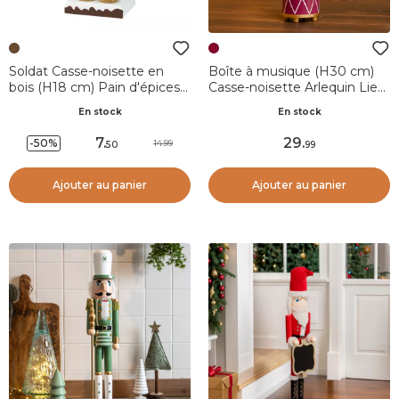
Soldat Casse-noisette en
Boîte à musique (H30 cm)
bois (H18 cm) Pain d'épices
Casse-noisette Arlequin Lie
Gourmand
de vin
En stock
En stock
7
.
29
.
-50%
14.99
50
99
Ajouter au panier
Ajouter au panier