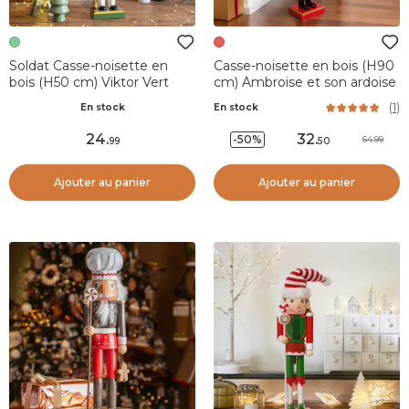
Soldat Casse-noisette en
Casse-noisette en bois (H90
bois (H50 cm) Viktor Vert
cm) Ambroise et son ardoise
(
1
)
En stock
En stock
24
.
32
.
-50%
64.99
99
50
Ajouter au panier
Ajouter au panier