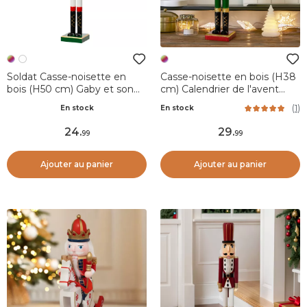
Soldat Casse-noisette en
Casse-noisette en bois (H38
bois (H50 cm) Gaby et son
cm) Calendrier de l'avent
tambour Impérial
Pailleté
(
1
)
En stock
En stock
24
.
29
.
99
99
Ajouter au panier
Ajouter au panier