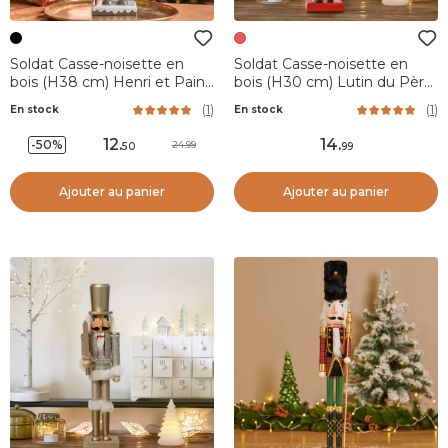
Soldat Casse-noisette en
Soldat Casse-noisette en
bois (H38 cm) Henri et Pain
bois (H30 cm) Lutin du Père
d'épices
Noël Rouge et vert
(
1
)
(
1
)
En stock
En stock
12
.
14
.
-50%
24.99
50
99
Ajouter au panier
Ajouter au panier