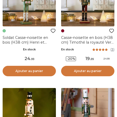
Soldat Casse-noisette en
Casse-noisette en bois (H38
bois (H38 cm) Henri et
cm) Timothé la royauté Vert
Calendrier Vert
et bordeaux
(
3
)
En stock
En stock
24
.
19
.
-20%
24.99
99
99
Ajouter au panier
Ajouter au panier