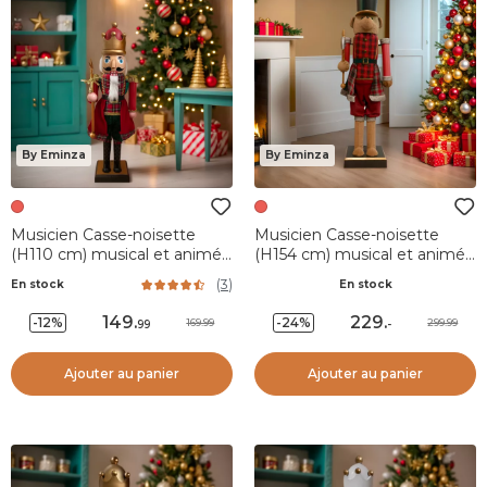
By Eminza
By Eminza
Musicien Casse-noisette
Musicien Casse-noisette
(H110 cm) musical et animé
(H154 cm) musical et animé
Pavel Rouge
Teddy rouge
(
3
)
En stock
En stock
149
.
229
.
-12%
-24%
169.99
299.99
99
-
Ajouter au panier
Ajouter au panier