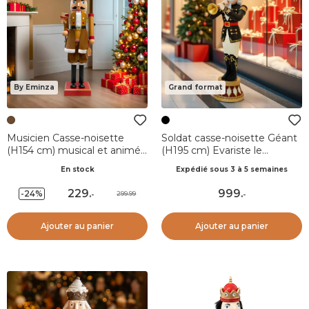
By Eminza
Grand format
Musicien Casse-noisette
Soldat casse-noisette Géant
(H154 cm) musical et animé
(H195 cm) Evariste le
Cookie Marron
trompettiste
En stock
Expédié sous 3 à 5 semaines
229
.
999
.
-24%
299.99
-
-
Ajouter au panier
Ajouter au panier