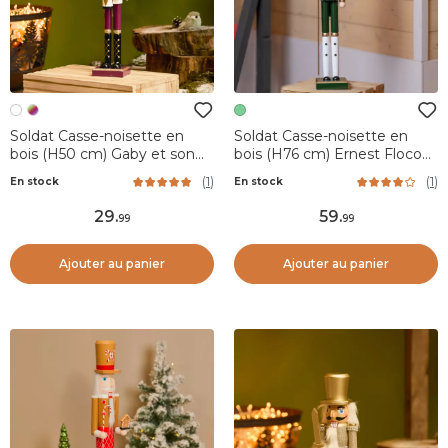
Soldat Casse-noisette en
Soldat Casse-noisette en
bois (H50 cm) Gaby et son
bois (H76 cm) Ernest Flocon
tambour Impérial Blanc
Vert foncé
(
1
)
(
1
)
En stock
En stock
29
.
59
.
99
99
Ajouter au panier
Ajouter au panier