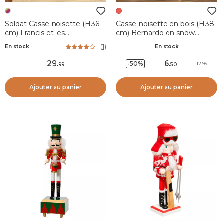
Soldat Casse-noisette (H36
Casse-noisette en bois (H38
cm) Francis et les
cm) Bernardo en snow
gourmandises
Rouge et blanc
(
1
)
En stock
En stock
29
.
6
.
-50%
12.99
99
50
Ajouter au panier
Ajouter au panier