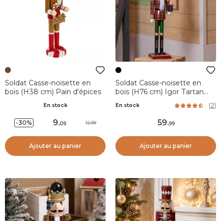
Soldat Casse-noisette en
Soldat Casse-noisette en
bois (H38 cm) Pain d'épices
bois (H76 cm) Igor Tartan
écossais
(
2
)
En stock
En stock
9
.
59
.
-30%
12.99
09
99
Ajouter au panier
Ajouter au panier