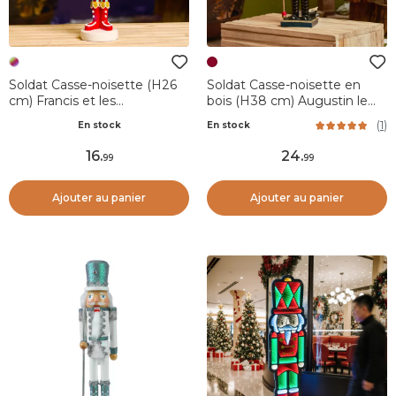
Soldat Casse-noisette (H26
Soldat Casse-noisette en
cm) Francis et les
bois (H38 cm) Augustin le
gourmandises
prince Bordeaux
(
1
)
En stock
En stock
16
.
24
.
99
99
Ajouter au panier
Ajouter au panier