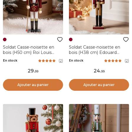
Soldat Casse-noisette en
Soldat Casse-noisette en
bois (H50 cm) Roi Louis
bois (H38 cm) Edouard
Bordeaux
Impérial Lie de vin
(
2
)
(
2
)
En stock
En stock
29
.
24
.
99
99
Ajouter au panier
Ajouter au panier