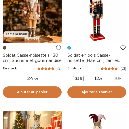
Fait à la main
Soldat Casse-noisette (H30
Soldat en bois Casse-
cm) Sucrerie et gourmandise
noisette (H38 cm) James
Bleu nuit
(
2
)
(
21
)
En stock
En stock
24
.
12
.
-35%
19.99
99
99
Ajouter au panier
Ajouter au panier