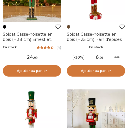
Soldat Casse-noisette en
Soldat Casse-noisette en
bois (H38 cm) Ernest et
bois (H25 cm) Pain d'épices
Toque d'ours
(
4
)
En stock
En stock
24
.
6
.
-30%
9.99
99
99
Ajouter au panier
Ajouter au panier