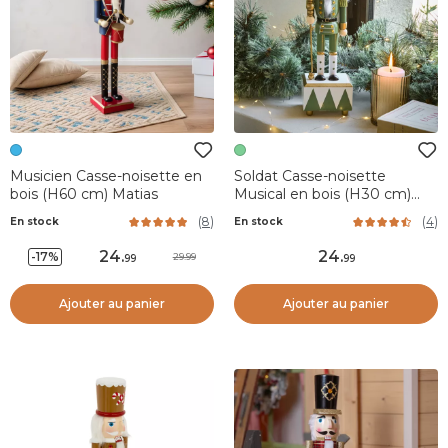
Musicien Casse-noisette en
Soldat Casse-noisette
bois (H60 cm) Matias
Musical en bois (H30 cm)
Edouard Impérial Vert et
(
8
)
(
4
)
En stock
En stock
blanc
24
.
24
.
-17%
29.99
99
99
Ajouter au panier
Ajouter au panier