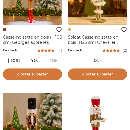
Casse-noisette en bois (H106
Soldat Casse-noisette en
cm) Georges adore les
bois (H25 cm) Chevalier
sucres d'orges
Champagne
(
4
)
(
2
)
En stock
En stock
40
.
12
.
-50%
79.99
-
99
Ajouter au panier
Ajouter au panier