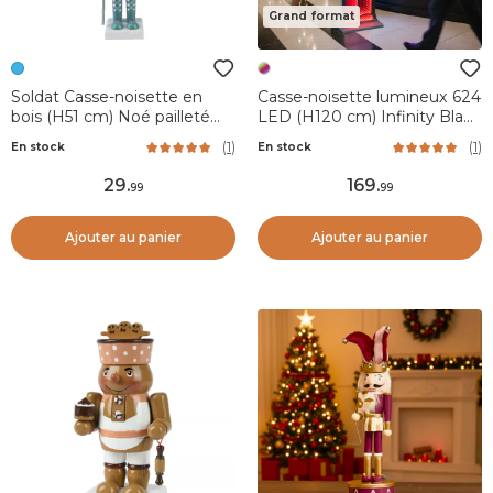
Grand format
Soldat Casse-noisette en
Casse-noisette lumineux 624
bois (H51 cm) Noé pailleté
LED (H120 cm) Infinity Blanc
Bleu glacé
froid et multicolore
(
1
)
(
1
)
En stock
En stock
29
.
169
.
99
99
Ajouter au panier
Ajouter au panier