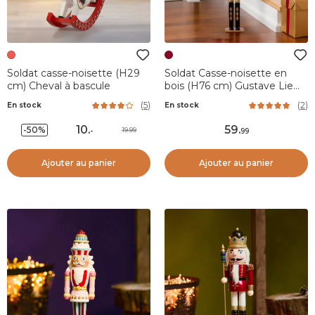
Soldat casse-noisette (H29
Soldat Casse-noisette en
cm) Cheval à bascule
bois (H76 cm) Gustave Lie
de vin
(
5
)
(
2
)
En stock
En stock
10
.
59
.
-50%
19.99
-
99
Ajouter au panier
Ajouter au panier