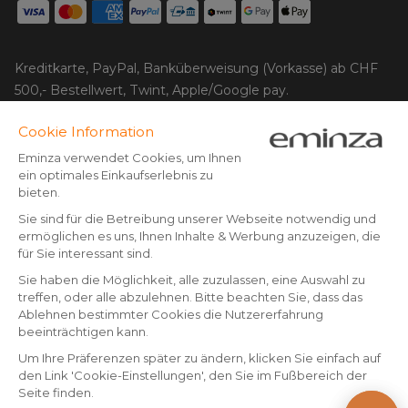
Kreditkarte, PayPal, Banküberweisung (Vorkasse) ab CHF
500,- Bestellwert, Twint, Apple/Google pay.
Folgen Sie uns auf:
© Copyright 2025 Eminza | Alle Rechte vorbehalten |
CHE
FRANCE
ESPAÑA
ITALIA
* Sie haben 30 Tage Zeit (nach Erhalt oder Abholung der Ware),
um Artikel gegen Rückerstattung zurückzusenden. Sperrige
DEUTSCHLAND
Artikel ausgenommen.
NEDERLAND
DANMARK