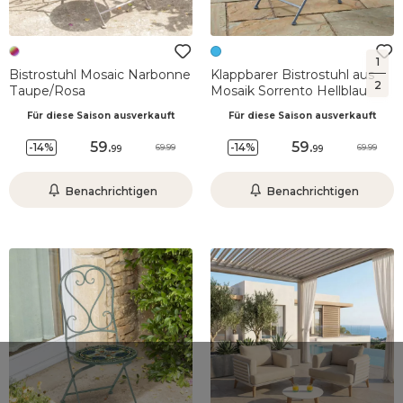
1
Bistrostuhl Mosaic Narbonne
Klappbarer Bistrostuhl aus
2
Taupe/Rosa
Mosaik Sorrento Hellblau
Für diese Saison ausverkauft
Für diese Saison ausverkauft
59
.
59
.
-14%
-14%
69.99
69.99
99
99
Benachrichtigen
Benachrichtigen