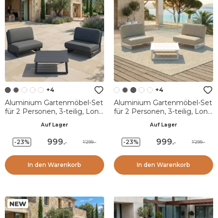
+4
+4
Aluminium Gartenmöbel-Set
Aluminium Gartenmöbel-Set
für 2 Personen, 3-teilig, Long
für 2 Personen, 3-teilig, Long
Beach Anthrazitgrau
Beach in Aschweiß und
Auf Lager
Auf Lager
Taupe
999
.
999
.
-23%
-23%
1’299.-
1’299.-
-
-
In den Warenkorb
In den Warenkorb