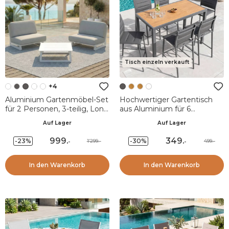
Tisch einzeln verkauft
+4
Aluminium Gartenmöbel-Set
Hochwertiger Gartentisch
für 2 Personen, 3-teilig, Long
aus Aluminium für 6
Beach in Aschweiß und
Personen in Holzoptik (160 x
Auf Lager
Auf Lager
Hellgrau
H105 cm) Murano
Anthrazitgrau
999
.
349
.
-23%
-30%
1’299.-
499.-
-
-
In den Warenkorb
In den Warenkorb