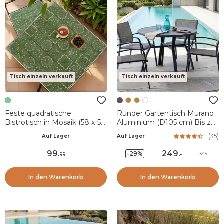
Tisch einzeln verkauft
Tisch einzeln verkauft
Feste quadratische
Runder Gartentisch Murano
Bistrotisch in Mosaik (58 x 58
Aluminium (D105 cm) Bis zu
cm) Aveiro Grau und
5 Pers. - Anthrazitgrau
(
35
)
Auf Lager
Auf Lager
Olivgrün
99
.
249
.
-29%
349.-
99
-
In den Warenkorb
In den Warenkorb