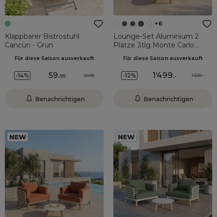
+6
Klappbarer Bistrostuhl
Lounge-Set Aluminium 2
Cancùn - Grün
Plätze 3tlg Monte Carlo
Weiß und Beige
Für diese Saison ausverkauft
Für diese Saison ausverkauft
59
.
1’499
.
-14%
-12%
69.99
1’699.-
99
-
Benachrichtigen
Benachrichtigen