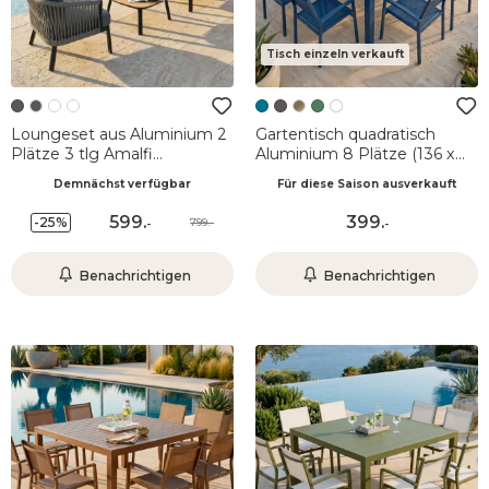
Tisch einzeln verkauft
Loungeset aus Aluminium 2
Gartentisch quadratisch
Plätze 3 tlg Amalfi
Aluminium 8 Plätze (136 x
Anthrazitgrau
136 cm) Murano Petrolblau
Demnächst verfügbar
Für diese Saison ausverkauft
599
.
399
.
-25%
799.-
-
-
Benachrichtigen
Benachrichtigen