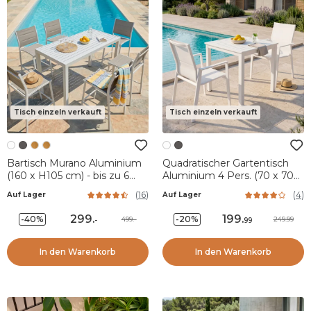
Tisch einzeln verkauft
Tisch einzeln verkauft
Bartisch Murano Aluminium
Quadratischer Gartentisch
(160 x H105 cm) - bis zu 6
Aluminium 4 Pers. (70 x 70
Pers. - Weiß
cm) Murano - Weiß
(
16
)
(
4
)
Auf Lager
Auf Lager
299
.
199
.
-40%
-20%
499.-
249.99
-
99
In den Warenkorb
In den Warenkorb