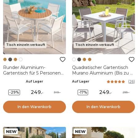
Tisch einzeln verkauft
Tisch einzeln verkauft
Runder Aluminium-
Quadratischer Gartentisch
Gartentisch für 5 Personen
Murano Aluminium (Bis zu 4
(D105 cm) Murano Weiß und
Pers.) - Weiß
(
26
)
Auf Lager
Auf Lager
Holzeffekt
249
.
249
.
-29%
-17%
349.-
299.-
-
-
In den Warenkorb
In den Warenkorb