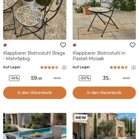
Klappbarer Bistrostuhl Braga
Klappbarer Bistrostuhl in
- Mehrfarbig
Pastell-Mosaik
(
6
)
(
3
)
Auf Lager
Auf Lager
59
.
35
.
-14%
-50%
69.99
69.99
99
-
In den Warenkorb
In den Warenkorb