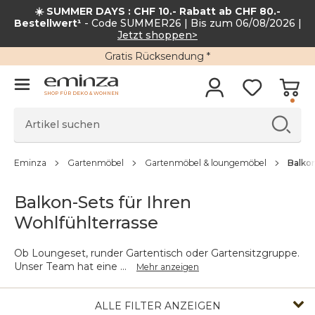
☀️ SUMMER DAYS : CHF 10.- Rabatt ab CHF 80.-
Bestellwert¹
- Code SUMMER26 | Bis zum 06/08/2026 |
Jetzt shoppen>
Gratis Rücksendung *
SHOP FÜR DEKO & WOHNEN
Eminza
Gartenmöbel
Gartenmöbel & loungemöbel
Balkon
Balkon-Sets für Ihren
Wohlfühlterrasse
Ob Loungeset, runder Gartentisch oder Gartensitzgruppe.
Unser Team hat eine
...
Mehr anzeigen
ALLE FILTER ANZEIGEN