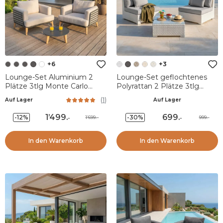
+6
+3
Lounge-Set Aluminium 2
Lounge-Set geflochtenes
Plätze 3tlg Monte Carlo
Polyrattan 2 Plätze 3tlg
Anthrazitgrau und Taupe
Palma Weiß und Grau
(
1
)
Auf Lager
Auf Lager
1’499
.
699
.
-12%
-30%
1’699.-
999.-
-
-
In den Warenkorb
In den Warenkorb