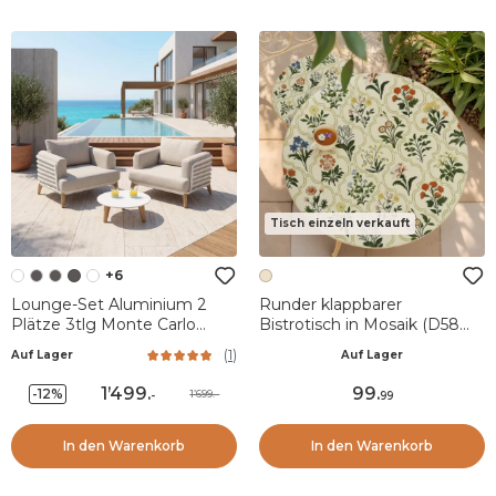
Tisch einzeln verkauft
+6
Lounge-Set Aluminium 2
Runder klappbarer
Plätze 3tlg Monte Carlo
Bistrotisch in Mosaik (D58
Weiß und Taupe
cm) Coimbra Cremeweiß
(
1
)
Auf Lager
Auf Lager
1’499
.
99
.
-12%
1’699.-
-
99
In den Warenkorb
In den Warenkorb