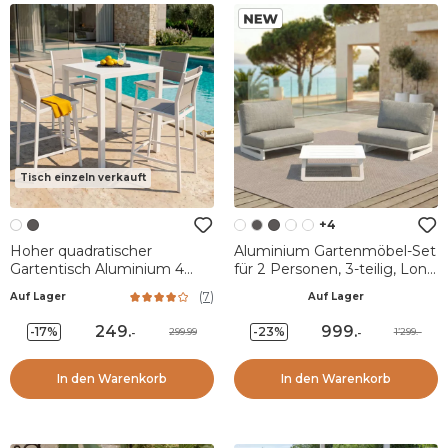
Tisch einzeln verkauft
+4
Hoher quadratischer
Aluminium Gartenmöbel-Set
Gartentisch Aluminium 4
für 2 Personen, 3-teilig, Long
Pers. 4 places (90 x H105
Beach, Aschweiß und Beige
(
7
)
Auf Lager
Auf Lager
cm) Murano - Weiß
249
.
999
.
-17%
-23%
299.99
1’299.-
-
-
In den Warenkorb
In den Warenkorb