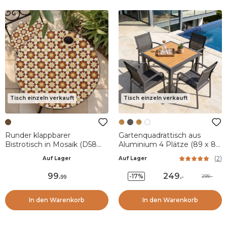
Tisch einzeln verkauft
Tisch einzeln verkauft
Runder klappbarer
Gartenquadrattisch aus
Bistrotisch in Mosaik (D58
Aluminium 4 Plätze (89 x 89
cm) Madrid Braun
cm) Murano Anthrazitgrau
(
2
)
Auf Lager
Auf Lager
und Holzeffekt
99
.
249
.
-17%
299.-
99
-
In den Warenkorb
In den Warenkorb