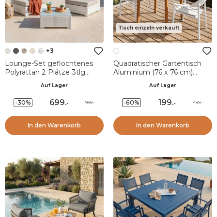
Tisch einzeln verkauft
+3
Lounge-Set geflochtenes
Quadratischer Gartentisch
Polyrattan 2 Plätze 3tlg
Aluminium (76 x 76 cm)
Palma Weiß und Taupe
Monte Carlo - Weiß
Auf Lager
Auf Lager
699
.
199
.
-30%
-60%
999.-
499.-
-
-
In den Warenkorb
In den Warenkorb