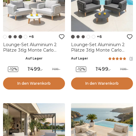
+6
+6
Lounge-Set Aluminium 2
Lounge-Set Aluminium 2
Plätze 3tlg Monte Carlo
Plätze 3tlg Monte Carlo
Weiß und Hellgrau
Anthrazitgrau
(
1
)
Auf Lager
Auf Lager
1’499
.
1’499
.
-12%
-12%
1’699.-
1’699.-
-
-
In den Warenkorb
In den Warenkorb