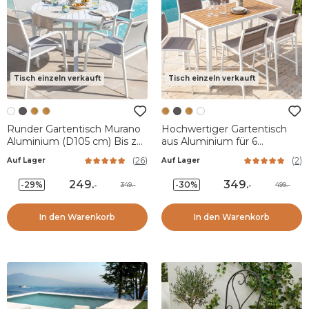
Tisch einzeln verkauft
Tisch einzeln verkauft
Runder Gartentisch Murano
Hochwertiger Gartentisch
Aluminium (D105 cm) Bis zu
aus Aluminium für 6
5 Pers. - Weiß
Personen mit Holzeffekt
(
26
)
(
2
)
Auf Lager
Auf Lager
(160 x H105 cm) Murano
Weiß
249
.
349
.
-29%
-30%
349.-
499.-
-
-
In den Warenkorb
In den Warenkorb