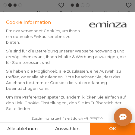
Loungeset aus Aluminium 2
Loungeset aus Aluminium 2
Plätze 3 tlg Amalfi Weiß und
Plätze 3 tlg Amalfi
Taupe
Anthrazitgrau und Hellgrau
Für diese Saison ausverkauft
Für diese Saison ausverkauft
599
.
599
.
-25%
-25%
799.-
799.-
-
-
Benachrichtigen
Benachrichtigen