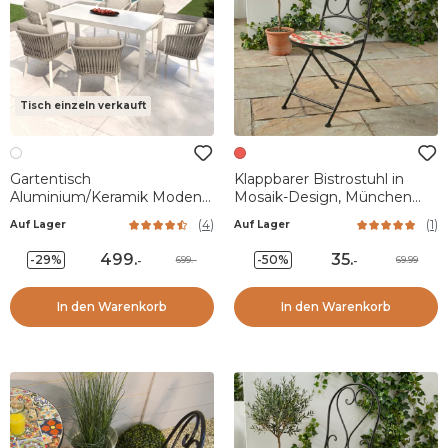
Tisch einzeln verkauft
Gartentisch
Klappbarer Bistrostuhl in
Aluminium/Keramik Modena
Mosaik-Design, München
- bis zu 6 Pers. Modena (150
Rot
(
4
)
(
1
)
Auf Lager
Auf Lager
x 75 cm) - Weiß/Grau
499
.
35
.
-29%
-50%
699.-
69.99
-
-
In den Warenkorb
In den Warenkorb