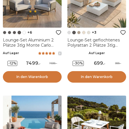
+6
+3
Lounge-Set Aluminium 2
Lounge-Set geflochtenes
Plätze 3tlg Monte Carlo
Polyrattan 2 Plätze 3tlg
Anthrazitgrau und Hellgrau
Palma Weiß und Beige
(
1
)
Auf Lager
Auf Lager
1’499
.
699
.
-12%
-30%
1’699.-
999.-
-
-
In den Warenkorb
In den Warenkorb