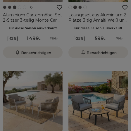
+6
Aluminium Gartenmöbel-Set
Loungeset aus Aluminium 2
2-Sitzer 3-teilig Monte Carlo
Plätze 3 tlg Amalfi Weiß und
Anthrazitgrau und
Beige
Für diese Saison ausverkauft
Für diese Saison ausverkauft
Rosmaringrün
1’499
.
599
.
-12%
-25%
1’699.-
799.-
-
-
Benachrichtigen
Benachrichtigen