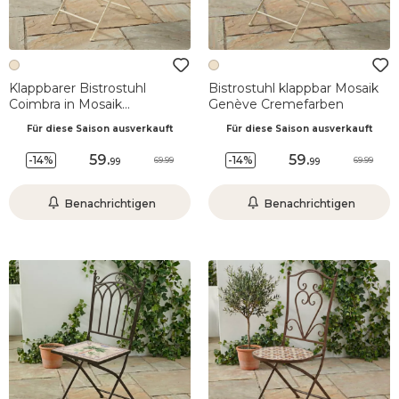
Klappbarer Bistrostuhl
Bistrostuhl klappbar Mosaik
Coimbra in Mosaik
Genève Cremefarben
Cremeweiß
Für diese Saison ausverkauft
Für diese Saison ausverkauft
59
.
59
.
-14%
-14%
69.99
69.99
99
99
Benachrichtigen
Benachrichtigen