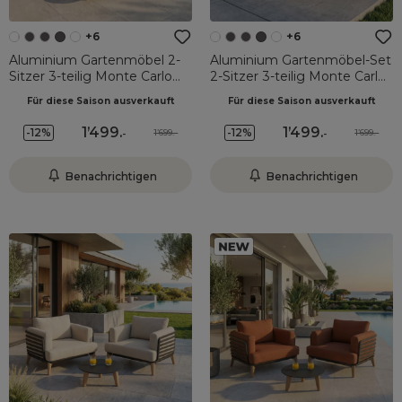
+6
+6
Aluminium Gartenmöbel 2-
Aluminium Gartenmöbel-Set
Sitzer 3-teilig Monte Carlo
2-Sitzer 3-teilig Monte Carlo
Weiß und Terrakotta
Weiß und Rosmaringrün
Für diese Saison ausverkauft
Für diese Saison ausverkauft
1’499
.
1’499
.
-12%
-12%
1’699.-
1’699.-
-
-
Benachrichtigen
Benachrichtigen