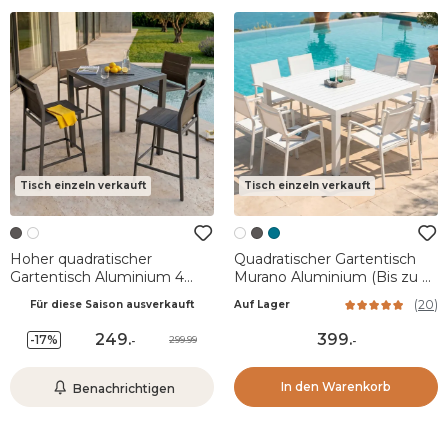
Tisch einzeln verkauft
Tisch einzeln verkauft
Hoher quadratischer
Quadratischer Gartentisch
Gartentisch Aluminium 4
Murano Aluminium (Bis zu 8
Pers. 4 places (90 x H105
Pers.) - Weiß
(
20
)
Für diese Saison ausverkauft
Auf Lager
cm) Murano - Anthrazitgrau
249
.
399
.
-17%
299.99
-
-
In den Warenkorb
Benachrichtigen