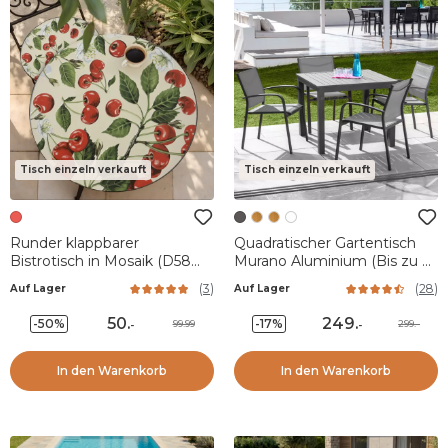
Tisch einzeln verkauft
Tisch einzeln verkauft
Runder klappbarer
Quadratischer Gartentisch
Bistrotisch in Mosaik (D58
Murano Aluminium (Bis zu 4
cm) München Rot
Pers.) - Anthrazitgrau
(
3
)
(
28
)
Auf Lager
Auf Lager
50
.
249
.
-50%
-17%
99.99
299.-
-
-
In den Warenkorb
In den Warenkorb