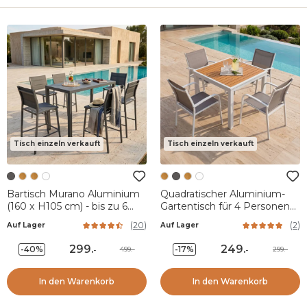
Tisch einzeln verkauft
Tisch einzeln verkauft
Bartisch Murano Aluminium
Quadratischer Aluminium-
(160 x H105 cm) - bis zu 6
Gartentisch für 4 Personen
Pers. - Anthrazitgrau
(89 x 89 cm) Murano Weiß
(
20
)
(
2
)
Auf Lager
Auf Lager
und Holzeffekt
299
.
249
.
-40%
-17%
499.-
299.-
-
-
In den Warenkorb
In den Warenkorb