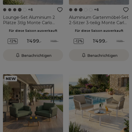
+6
+6
Lounge-Set Aluminium 2
Aluminium Gartenmöbel-Set
Plätze 3tlg Monte Carlo
2-Sitzer 3-teilig Monte Carlo
Anthrazitgrau und Beige
Anthrazitgrau und Terrakotta
Für diese Saison ausverkauft
Für diese Saison ausverkauft
1’499
.
1’499
.
-12%
-12%
1’699.-
1’699.-
-
-
Benachrichtigen
Benachrichtigen