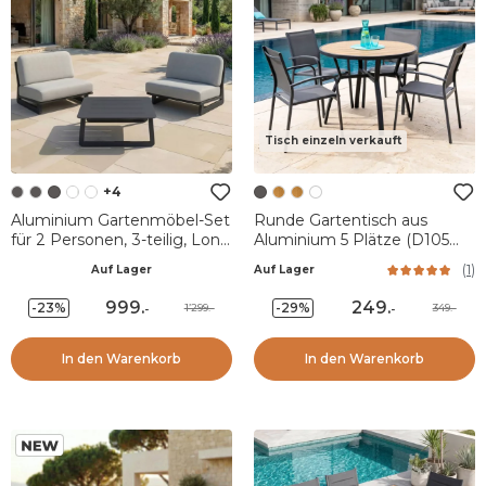
Tisch einzeln verkauft
+4
Aluminium Gartenmöbel-Set
Runde Gartentisch aus
für 2 Personen, 3-teilig, Long
Aluminium 5 Plätze (D105
Beach Anthrazitgrau und
cm) Murano Anthrazitgrau
(
1
)
Auf Lager
Auf Lager
Hellgrau
und Holzeffekt
999
.
249
.
-23%
-29%
1’299.-
349.-
-
-
In den Warenkorb
In den Warenkorb