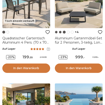
Tisch einzeln verkauft
+4
Quadratischer Gartentisch
Aluminium Gartenmöbel-Set
Aluminium 4 Pers. (70 x 70
für 2 Personen, 3-teilig, Long
cm) Murano - Anthrazitgrau
Beach, Anthrazitgrau und
(
7
)
Auf Lager
Auf Lager
Taupe
199
.
999
.
-20%
-23%
249.99
1’299.-
99
-
In den Warenkorb
In den Warenkorb