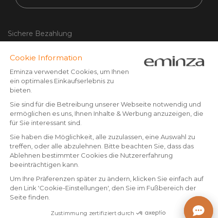
Sichere Bezahlung
Kreditkarte, PayPal, Banküberweisung (Vorkasse) ab CHF
500,- Bestellwert, Twint, Apple/Google pay.
Folgen Sie uns auf:
© Copyright 2025 Eminza | Alle Rechte vorbehalten |
CHE
FRANCE
ESPAÑA
ITALIA
* Sie haben 30 Tage Zeit (nach Erhalt oder Abholung der Ware),