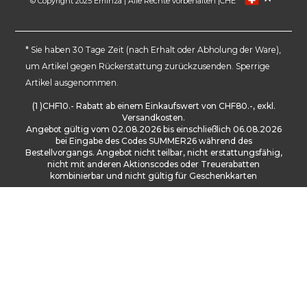
© Copyright 2025 Eminza | Alle Rechte vorbehalten |
CHE
FRANCE
ESPAÑA
ITALIA
* Sie haben 30 Tage Zeit (nach Erhalt oder Abholung der Ware),
um Artikel gegen Rückerstattung zurückzusenden. Sperrige
DEUTSCHLAND
Artikel ausgenommen.
NEDERLAND
(1 )CHF10.- Rabatt ab einem Einkaufswert von CHF80.-, exkl.
DANMARK
Versandkosten.
Angebot gültig vom 02.08.2026 bis einschließlich 06.08.2026
bei Eingabe des Codes SUMMER26 während des
Bestellvorgangs. Angebot nicht teilbar, nicht erstattungsfähig,
nicht mit anderen Aktionscodes oder Treuerabatten
kombinierbar und nicht gültig für Geschenkkarten