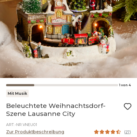
1
von
4
Mit Musik
Beleuchtete Weihnachtsdorf-
Szene Lausanne City
ART.-NR.VNEU01
Zur Produktbeschreibung
(
27
)