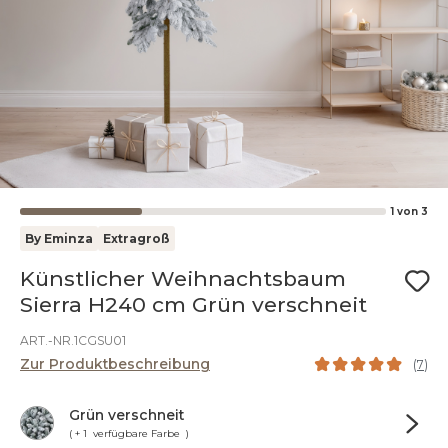
1
von
3
By Eminza
Extragroß
Künstlicher Weihnachtsbaum
Sierra H240 cm Grün verschneit
ART.-NR.1CGSU01
Zur Produktbeschreibung
(
7
)
Grün verschneit
( + 1 verfügbare Farbe )