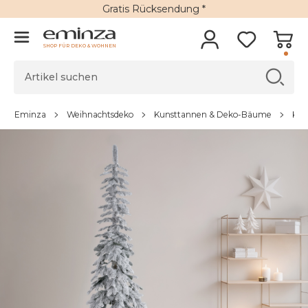
Gratis Rücksendung *
SHOP FÜR DEKO & WOHNEN
Eminza
Weihnachtsdeko
Kunsttannen & Deko-Bäume
Kün