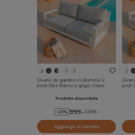
Divano da giardino in alluminio 2
Divano
posti Elba Bianco e grigio chiaro
posti 
Prodotto disponibile
999
.
1’299.-
-23%
-
Aggiungo al carrello