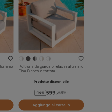
lluminio
Poltrona da giardino relax in alluminio
Elba Bianco e tortora
Prodotto disponibile
599
.
699.-
-14%
-
Aggiungo al carrello