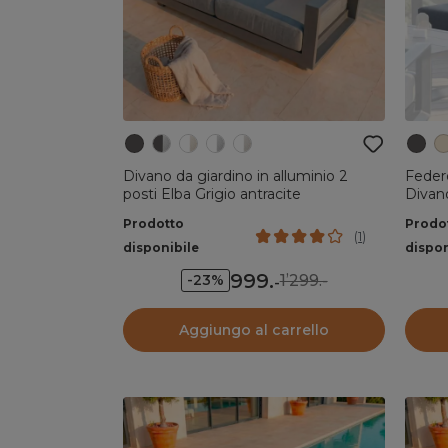
Divano da giardino in alluminio 2
Federe
posti Elba Grigio antracite
Divano
Prodotto
Prodo
(
1
)
disponibile
dispon
999
.
1’299.-
-23%
-
Aggiungo al carrello