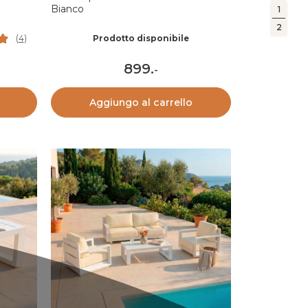
Bianco
1
2
Prodotto disponibile
(
4
)
899
.
-
Aggiungo al carrello