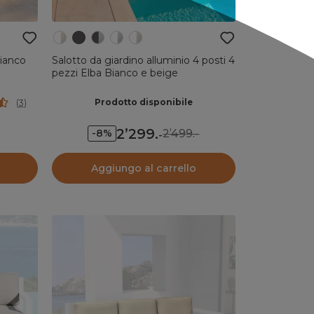
Bianco
Salotto da giardino alluminio 4 posti 4
pezzi Elba Bianco e beige
Prodotto disponibile
(
3
)
2’299
.
2’499.-
-8%
-
Aggiungo al carrello