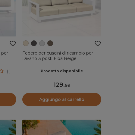
 per
Federe per cuscini di ricambio per
Divano 3 posti Elba Beige
Prodotto disponibile
(
1
)
129
.
99
Aggiungo al carrello