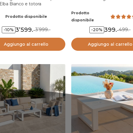
Elba Bianco e totora
Prodotto
Prodotto disponibile
disponibile
3’599
.
399
.
3’999.-
499.-
-10%
-20%
-
-
Aggiungo al carrello
Aggiungo al carrello