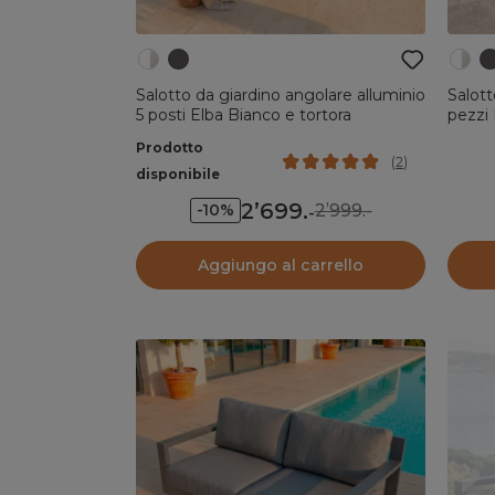
Salotto da giardino angolare alluminio
Salott
5 posti Elba Bianco e tortora
pezzi 
Prodotto
(
2
)
disponibile
2’699
.
2’999.-
-10%
-
Aggiungo al carrello