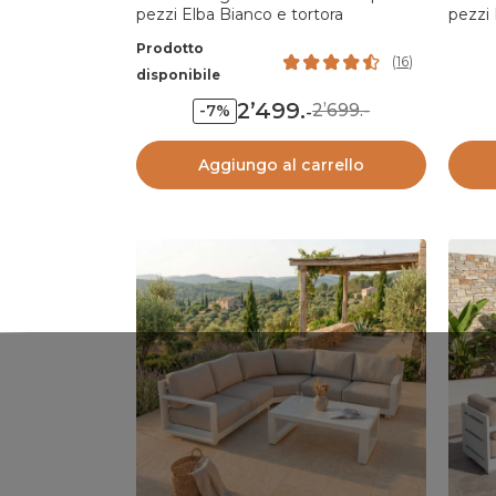
pezzi Elba Bianco e tortora
pezzi 
Prodotto
(
16
)
disponibile
2’499
.
2’699.-
-7%
-
Aggiungo al carrello