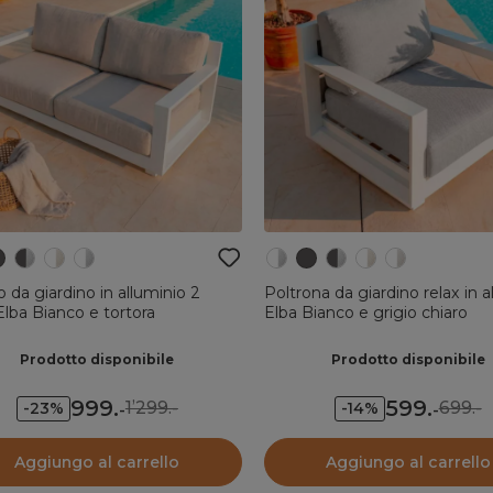
 da giardino in alluminio 2
Poltrona da giardino relax in a
Elba Bianco e tortora
Elba Bianco e grigio chiaro
Prodotto disponibile
Prodotto disponibile
999
.
599
.
1’299.-
699.-
-23%
-14%
-
-
Aggiungo al carrello
Aggiungo al carrello