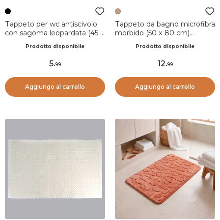
Tappeto per wc antiscivolo
Tappeto da bagno microfibra
con sagoma leopardata (45 x
morbido (50 x 80 cm)
50 cm) Serengeti Nero e
Season color Caramello
Prodotto disponibile
Prodotto disponibile
Bianco
5
.
12
.
99
99
Aggiungo al carrello
Aggiungo al carrello