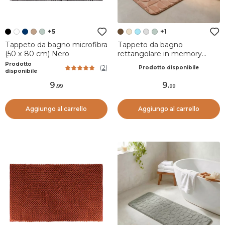
+5
+1
Tappeto da bagno microfibra
Tappeto da bagno
(50 x 80 cm) Nero
rettangolare in memory
foam (50 x 80 cm) Motivo
Prodotto
(
2
)
Prodotto disponibile
Cappuccino
disponibile
9
.
9
.
99
99
Aggiungo al carrello
Aggiungo al carrello