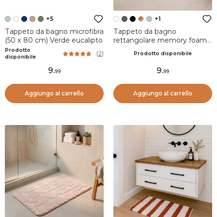
+5
+1
Tappeto da bagno microfibra
Tappeto da bagno
(50 x 80 cm) Verde eucalipto
rettangolare memory foam
(50 x 80 cm) Galeo Bianco
Prodotto
(
2
)
Prodotto disponibile
disponibile
9
.
9
.
99
99
Aggiungo al carrello
Aggiungo al carrello