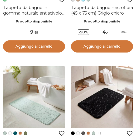
Tappeto da bagno in
Tappeto da bagno microfibra
gomma naturale antiscivolo
(45 x 75 cm) Grigio chiaro
(45 x 100 cm) Essential
Prodotto disponibile
Prodotto disponibile
Nature Verde
9
.
4
.
-50%
7.99
99
-
Aggiungo al carrello
Aggiungo al carrello
+1