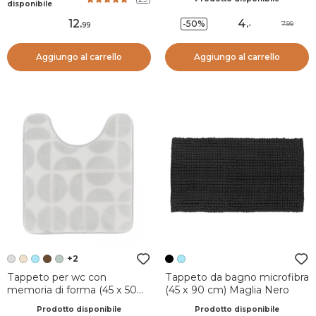
Nature Verde
disponibile
12
.
4
.
-50%
7.99
99
-
Aggiungo al carrello
Aggiungo al carrello
+2
Tappeto per wc con
Tappeto da bagno microfibra
memoria di forma (45 x 50
(45 x 90 cm) Maglia Nero
cm) Motivo Grigio chiaro
Prodotto disponibile
Prodotto disponibile