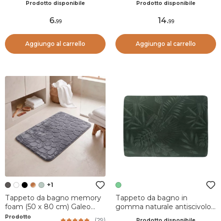
Prodotto disponibile
Prodotto disponibile
6
.
14
.
99
99
Aggiungo al carrello
Aggiungo al carrello
+1
Tappeto da bagno memory
Tappeto da bagno in
foam (50 x 80 cm) Galeo
gomma naturale antiscivolo
Grigio scuro
(45 x 60 cm) Essential
Prodotto
(
29
)
Prodotto disponibile