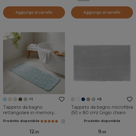
Aggiungo al carrello
Aggiungo al carrello
+1
+5
Tappeto da bagno
Tappeto da bagno microfibra
rettangolare in memory
(50 x 80 cm) Grigio chiaro
foam (45 x 120 cm) Motivo
(
1
)
Prodotto disponibile
Prodotto disponibile
Azzurro
12
.
9
.
99
99