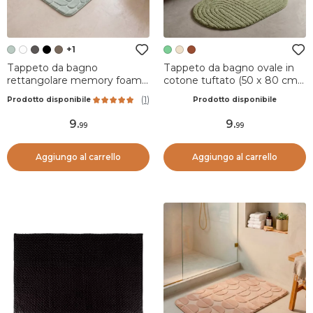
+1
Tappeto da bagno
Tappeto da bagno ovale in
rettangolare memory foam
cotone tuftato (50 x 80 cm)
(50 x 80 cm) Galeo Verde
Boho-chic Verde oliva
(
1
)
Prodotto disponibile
Prodotto disponibile
eucalipto
9
.
9
.
99
99
Aggiungo al carrello
Aggiungo al carrello