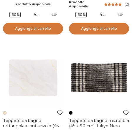
Prodotto
(
2
)
Prodotto disponibile
disponibile
5
.
4
.
-50%
-50%
9.99
7.99
-
-
Aggiungo al carrello
Aggiungo al carrello
Tappeto da bagno
Tappeto da bagno microfibra
rettangolare antiscivolo (45 x
(45 x 90 cm) Tokyo Nero
60 cm) Lina Beige