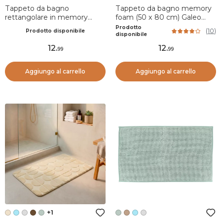
Tappeto da bagno
Tappeto da bagno memory
rettangolare in memory
foam (50 x 80 cm) Galeo
foam (50 x 120 cm) Galeo
Nero
Prodotto
(
10
)
Prodotto disponibile
Verde eucalipto
disponibile
12
.
12
.
99
99
Aggiungo al carrello
Aggiungo al carrello
+1