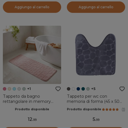
Aggiungo al carrello
Aggiungo al carrello
+1
+5
Tappeto da bagno
Tappeto per wc con
rettangolare in memory
memoria di forma (45 x 50
foam (45 x 120 cm) Motivo
cm) Galeo Grigio scuro
(
1
)
Prodotto disponibile
Prodotto disponibile
Rosa cipria
12
.
5
.
99
99