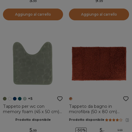
5
.
9
.
99
99
Aggiungo al carrello
Aggiungo al carrello
+5
Tappeto per wc con
Tappeto da bagno in
memory foam (45 x 50 cm)
microfibra (50 x 80 cm)
Galeo Verde cachi
Amaro Rame
(
1
)
Prodotto disponibile
Prodotto disponibile
5
.
5
.
-50%
9.99
99
-