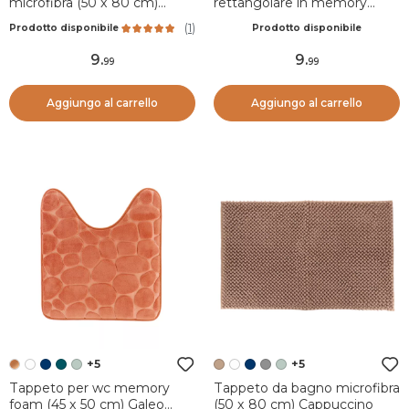
microfibra (50 x 80 cm)
rettangolare in memory
Boules Tortora
foam (50 x 80 cm) Motivo
(
1
)
Prodotto disponibile
Prodotto disponibile
Verde eucalipto
9
.
9
.
99
99
Aggiungo al carrello
Aggiungo al carrello
+5
+5
Tappeto per wc memory
Tappeto da bagno microfibra
foam (45 x 50 cm) Galeo
(50 x 80 cm) Cappuccino