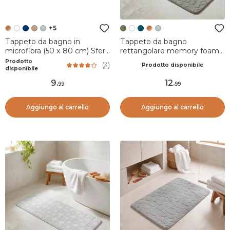
+5
Tappeto da bagno in
Tappeto da bagno
microfibra (50 x 80 cm) Sfere
rettangolare memory foam
Rame
(50 x 120 cm) Galeo Verde
Prodotto
(
3
)
Prodotto disponibile
cachi
disponibile
9
.
12
.
99
99
Aggiungo al carrello
Aggiungo al carrello