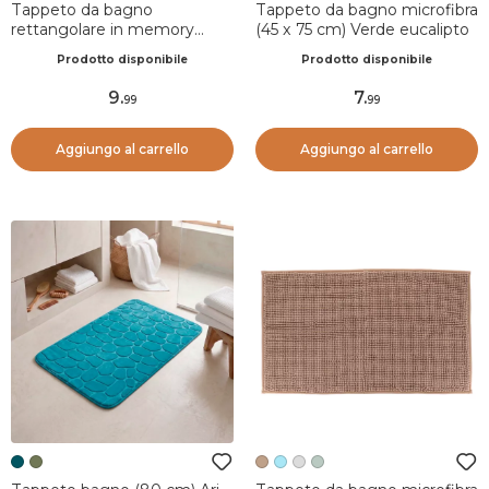
Tappeto da bagno
Tappeto da bagno microfibra
rettangolare in memory
(45 x 75 cm) Verde eucalipto
foam (50 x 80 cm) Motivo
Prodotto disponibile
Prodotto disponibile
Beige
9
.
7
.
99
99
Aggiungo al carrello
Aggiungo al carrello