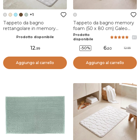
+1
Tappeto da bagno
Tappeto da bagno memory
rettangolare in memory
foam (50 x 80 cm) Galeo
foam (45 x 120 cm) Motivo
Grigio chiaro
Prodotto
(
11
)
Prodotto disponibile
Grigio chiaro
disponibile
12
.
6
.
-50%
12.99
99
50
Aggiungo al carrello
Aggiungo al carrello