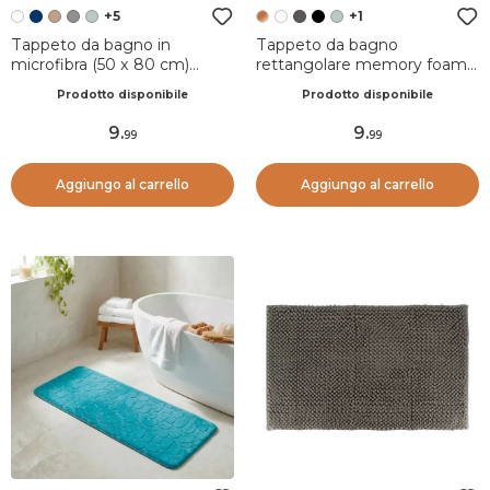
+5
+1
Tappeto da bagno in
Tappeto da bagno
microfibra (50 x 80 cm)
rettangolare memory foam
Boules Bianco
(50 x 80 cm) Galeo Rame
Prodotto disponibile
Prodotto disponibile
9
.
9
.
99
99
Aggiungo al carrello
Aggiungo al carrello