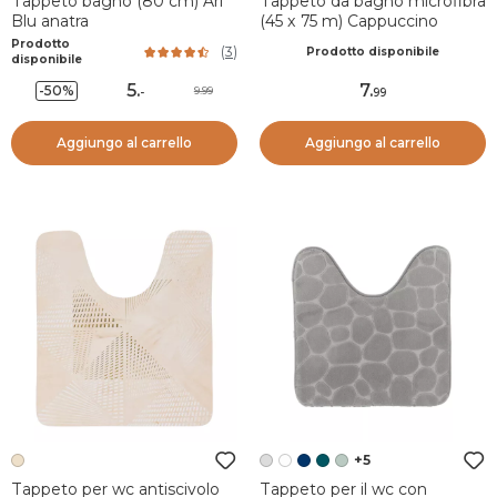
Tappeto bagno (80 cm) Ari
Tappeto da bagno microfibra
Blu anatra
(45 x 75 m) Cappuccino
Prodotto
(
3
)
Prodotto disponibile
disponibile
5
.
7
.
-50%
9.99
-
99
Aggiungo al carrello
Aggiungo al carrello
+5
Tappeto per wc antiscivolo
Tappeto per il wc con