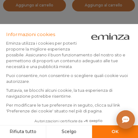
Aggiungo al carrello
Aggiungo al carrello
Tappeto da bagno ultra-
Tappeto da bagno
assorbente (120 x 50 cm)
rettangolare in microfibra (45
Angelica Ecru
x 75 cm) Minimalist Rosa
Prodotto disponibile
Prodotto disponibile
cipria
3
.
7
.
-70%
12.99
90
99