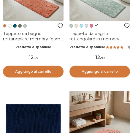
+1
Tappeto da bagno
Tappeto da bagno
rettangolare memory foam
rettangolare in memory
(50 x 120 cm) Galeo Rame
foam (45 x 120 cm) Motivo
(
1
)
Prodotto disponibile
Prodotto disponibile
Verde eucalipto
12
.
12
.
99
99
Aggiungo al carrello
Aggiungo al carrello