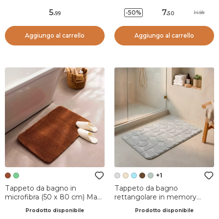
5
.
7
.
-50%
14.99
99
50
Aggiungo al carrello
Aggiungo al carrello
+1
Tappeto da bagno in
Tappeto da bagno
microfibra (50 x 80 cm) Maël
rettangolare in memory
Terracotta
foam (50 x 80 cm) Motivo
Prodotto disponibile
Prodotto disponibile
Grigio chiaro