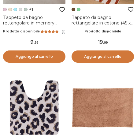
+1
Tappeto da bagno
Tappeto da bagno
rettangolare in memory
rettangolare in cotone (45 x
foam (50 x 80 cm) Motivo
90 cm) Mismo Marrone
(
1
)
Prodotto disponibile
Prodotto disponibile
Rosa cipria
9
.
19
.
99
99
Aggiungo al carrello
Aggiungo al carrello