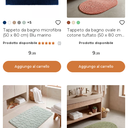
+5
Tappeto da bagno microfibra
Tappeto da bagno ovale in
(50 x 80 cm) Blu marino
cotone tuftato (50 x 80 cm)
Boho-chic Terracotta
(
1
)
Prodotto disponibile
Prodotto disponibile
9
.
9
.
99
99
Aggiungo al carrello
Aggiungo al carrello