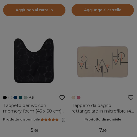
Aggiungo al carrello
Aggiungo al carrello
+5
Tappeto per wc con
Tappeto da bagno
memory foam (45 x 50 cm)
rettangolare in microfibra (45
Galeo Nero
x 75 cm) Minimalist Beige
(
1
)
Prodotto disponibile
Prodotto disponibile
grigio
5
.
7
.
99
99