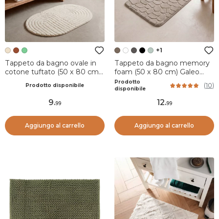
+1
Tappeto da bagno ovale in
Tappeto da bagno memory
cotone tuftato (50 x 80 cm)
foam (50 x 80 cm) Galeo
Boho-chic Beige grigio
Tortora
Prodotto
(
10
)
Prodotto disponibile
disponibile
9
.
12
.
99
99
Aggiungo al carrello
Aggiungo al carrello