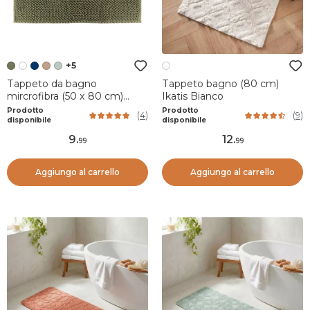
+5
Tappeto da bagno
Tappeto bagno (80 cm)
mircrofibra (50 x 80 cm)
Ikatis Bianco
Verde Cachi
Prodotto
Prodotto
(
4
)
(
9
)
disponibile
disponibile
9
.
12
.
99
99
Aggiungo al carrello
Aggiungo al carrello