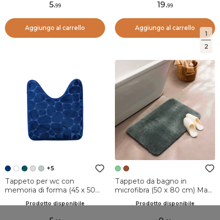
5
.
19
.
99
99
Aggiungo al carrello
Aggiungo al carrello
1
2
+5
Tappeto per wc con
Tappeto da bagno in
memoria di forma (45 x 50
microfibra (50 x 80 cm) Maël
cm) Galeo Blu navy
Verde cedro
Prodotto disponibile
Prodotto disponibile