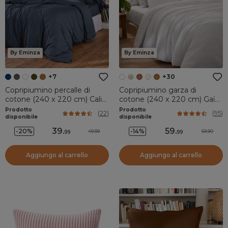
By Eminza
By Eminza
+7
+30
Copripiumino percalle di
Copripiumino garza di
cotone (240 x 220 cm) Cali
cotone (240 x 220 cm) Gaïa
Blu marine
Bianco chantilly
Prodotto
Prodotto
(
22
)
(
95
)
disponibile
disponibile
39
.
59
.
-20%
-14%
49.99
69.90
99
99
Aggiungo al carrello
Aggiungo al carrello