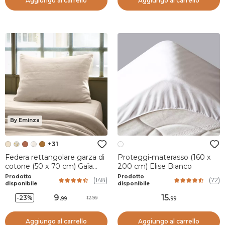
Aggiungo al carrello
Aggiungo al carrello
By Eminza
+31
Federa rettangolare garza di
Proteggi-materasso (160 x
cotone (50 x 70 cm) Gaïa
200 cm) Elise Bianco
Beige pampa
Prodotto
Prodotto
(
148
)
(
72
)
disponibile
disponibile
9
.
15
.
-23%
12.99
99
99
Aggiungo al carrello
Aggiungo al carrello