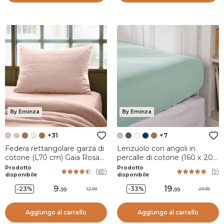
By Eminza
By Eminza
+31
+7
Federa rettangolare garza di
Lenzuolo con angoli in
cotone (L70 cm) Gaïa Rosa
percalle di cotone (160 x 200
cipria
cm) Cali Verde eucalipto
Prodotto
Prodotto
(
69
)
(
9
)
disponibile
disponibile
9
.
19
.
-23%
-33%
12.99
29.99
99
99
Aggiungo al carrello
Aggiungo al carrello