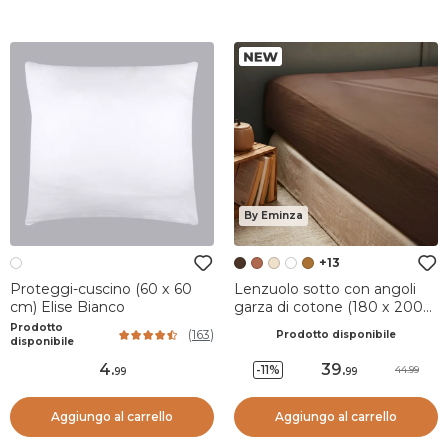
By Eminza
+13
Proteggi-cuscino (60 x 60
Lenzuolo sotto con angoli
cm) Elise Bianco
garza di cotone (180 x 200
cm) Gaïa Marrone
Prodotto
(
163
)
Prodotto disponibile
disponibile
4
.
39
.
-11%
44.99
99
99
Aggiungo al carrello
Aggiungo al carrello