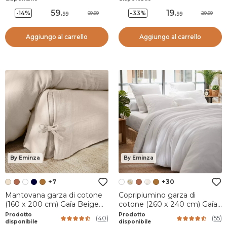
59
.
19
.
-14%
-33%
69.99
29.99
99
99
Aggiungo al carrello
Aggiungo al carrello
By Eminza
By Eminza
+7
+30
Mantovana garza di cotone
Copripiumino garza di
(160 x 200 cm) Gaïa Beige
cotone (260 x 240 cm) Gaïa
pampa
Bianco chantilly
Prodotto
Prodotto
(
40
)
(
55
)
disponibile
disponibile