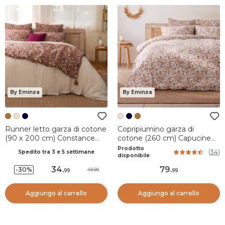
By Eminza
By Eminza
Runner letto garza di cotone
Copripiumino garza di
(90 x 200 cm) Constance
cotone (260 cm) Capucine
Camel
Multicolore
Prodotto
(
34
)
Spedito tra 3 e 5 settimane
disponibile
34
.
79
.
-30%
49.99
99
99
Aggiungo al carrello
Aggiungo al carrello