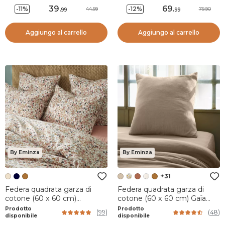
39
.
69
.
-11%
-12%
44.99
79.90
99
99
Aggiungo al carrello
Aggiungo al carrello
By Eminza
By Eminza
+31
Federa quadrata garza di
Federa quadrata garza di
cotone (60 x 60 cm)
cotone (60 x 60 cm) Gaïa
Constance Beige pampa
Marrone corda
Prodotto
Prodotto
(
99
)
(
48
)
disponibile
disponibile