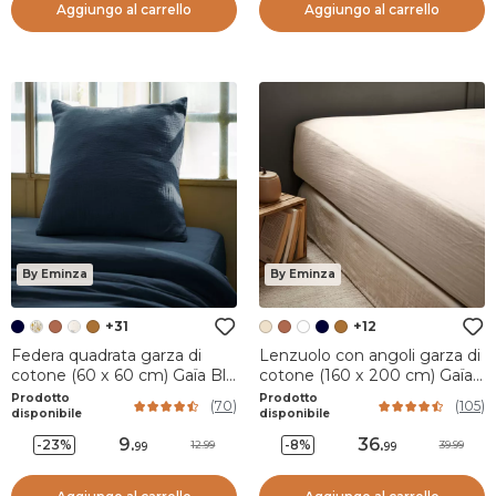
Aggiungo al carrello
Aggiungo al carrello
By Eminza
By Eminza
+31
+12
Federa quadrata garza di
Lenzuolo con angoli garza di
cotone (60 x 60 cm) Gaïa Blu
cotone (160 x 200 cm) Gaïa
notte
Beige pampa
Prodotto
Prodotto
(
70
)
(
105
)
disponibile
disponibile
9
.
36
.
-23%
-8%
12.99
39.99
99
99