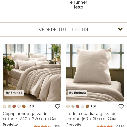
e runner
letto
VEDERE TUTTI I FILTRI
By Eminza
By Eminza
+30
+31
Copripiumino garza di
Federa quadrata garza di
cotone (240 x 220 cm) Gaïa
cotone (60 x 60 cm) Gaïa
Beige pampa
Beige pampa
Prodotto
Prodotto
(
156
)
(
188
)