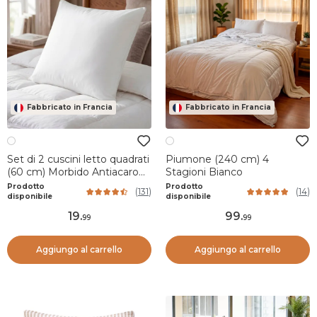
Fabbricato in Francia
Fabbricato in Francia
Set di 2 cuscini letto quadrati
Piumone (240 cm) 4
(60 cm) Morbido Antiacaro
Stagioni Bianco
Bianco
Prodotto
Prodotto
(
131
)
(
14
)
disponibile
disponibile
19
.
99
.
99
99
Aggiungo al carrello
Aggiungo al carrello