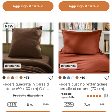
Aggiungo al carrello
Aggiungo al carrello
By Eminza
By Eminza
+31
+10
Federa quadrata in garza di
Federa cuscino rettangolare
cotone (60 x 60 cm) Gaïa
percalle di cotone (70 cm)
Marrone
Cali Terracotta
Prodotto
(
33
)
Prodotto disponibile
disponibile
9
.
7
.
-23%
-20%
12.99
9.99
99
99