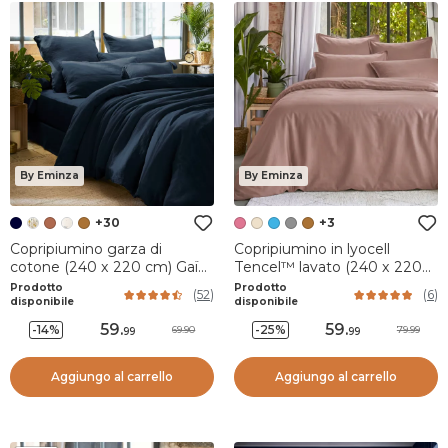
By Eminza
By Eminza
+30
+3
Copripiumino garza di
Copripiumino in lyocell
cotone (240 x 220 cm) Gaïa
Tencel™ lavato (240 x 220
Blu notte
cm) Olivia Rosa blush
Prodotto
Prodotto
(
52
)
(
6
)
disponibile
disponibile
59
.
59
.
-14%
-25%
69.90
79.99
99
99
Aggiungo al carrello
Aggiungo al carrello