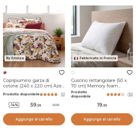
By Eminza
Fabbricato in Francia
Copripiumino garza di
Cuscino rettangolare (50 x
cotone (240 x 220 cm) Azel
70 cm) Memory foam
Multicolore
Bianco
Prodotto
(
5
)
(
15
)
Prodotto disponibile
disponibile
59
.
19
.
-14%
69.99
99
99
Aggiungo al carrello
Aggiungo al carrello