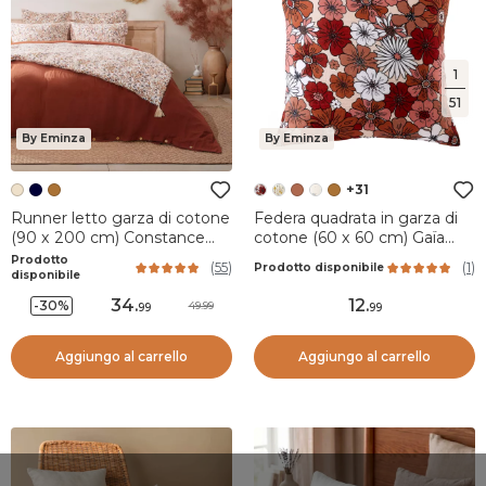
1
51
By Eminza
By Eminza
+31
Runner letto garza di cotone
Federa quadrata in garza di
(90 x 200 cm) Constance
cotone (60 x 60 cm) Gaïa
Beige pampa
azalea Terracotta
Prodotto
(
55
)
(
1
)
Prodotto disponibile
disponibile
34
.
12
.
-30%
49.99
99
99
Aggiungo al carrello
Aggiungo al carrello