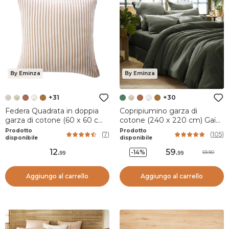
By Eminza
By Eminza
+31
+30
Federa Quadrata in doppia
Copripiumino garza di
garza di cotone (60 x 60 cm)
cotone (240 x 220 cm) Gaïa
Gaïa a righe Corda
Verde rosmarino
Prodotto
Prodotto
(
7
)
(
105
)
disponibile
disponibile
12
.
59
.
-14%
69.90
99
99
Aggiungo al carrello
Aggiungo al carrello