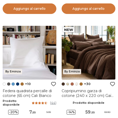
Aggiungo al carrello
Aggiungo al carrello
By Eminza
By Eminza
+10
+30
Federa quadrata percalle di
Copripiumino garza di
cotone (65 cm) Cali Bianco
cotone (240 x 220 cm) Gaïa
Marrone
Prodotto
(
44
)
Prodotto disponibile
disponibile
7
.
59
.
-20%
-14%
9.99
69.90
99
99