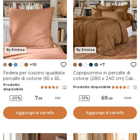
By Eminza
By Eminza
+10
+7
Federa per cuscino quadrata
Copripiumino in percalle di
percalle di cotone (65 x 65
cotone (280 x 240 cm) Cali
cm) Cali Corallo
Camel
Prodotto
(
2
)
(
1
)
Prodotto disponibile
disponibile
7
.
69
.
-20%
-13%
9.99
79.99
99
99
Aggiungo al carrello
Aggiungo al carrello