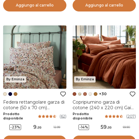
Aggiungo al carrello
Aggiungo al carrello
By Eminza
By Eminza
+30
Federa rettangolare garza di
Copripiumino garza di
cotone (50 x 70 cm)
cotone (240 x 220 cm) Gaïa
Constance Beige pampa
Terracotta
Prodotto
Prodotto
(
62
)
(
207
)
disponibile
disponibile
9
.
59
.
-23%
-14%
12.99
69.90
99
99