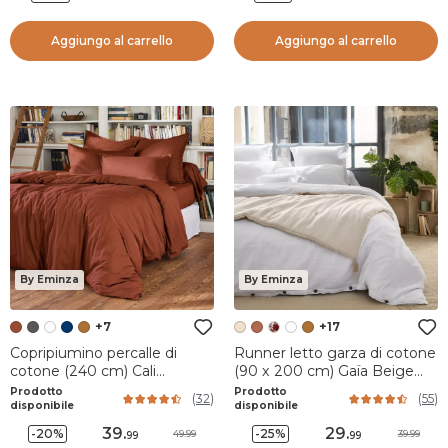
Aggiungo al carrello
Aggiungo al carrello
By Eminza
By Eminza
+7
+17
Copripiumino percalle di
Runner letto garza di cotone
cotone (240 cm) Cali
(90 x 200 cm) Gaïa Beige
Terracotta
pampa
Prodotto
Prodotto
(
32
)
(
55
)
disponibile
disponibile
39
.
29
.
-20%
-25%
49.99
39.99
99
99