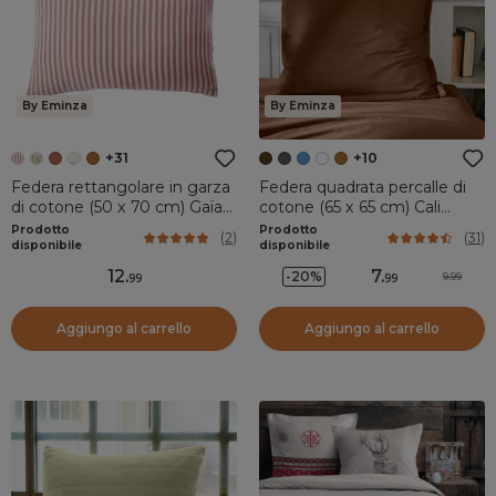
By Eminza
By Eminza
+31
+10
Federa rettangolare in garza
Federa quadrata percalle di
di cotone (50 x 70 cm) Gaïa
cotone (65 x 65 cm) Cali
righe Albicocca
Marrone cioccolato
Prodotto
Prodotto
(
2
)
(
31
)
disponibile
disponibile
12
.
7
.
-20%
9.99
99
99
Aggiungo al carrello
Aggiungo al carrello