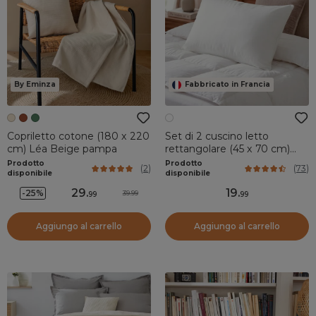
By Eminza
Fabbricato in Francia
Copriletto cotone (180 x 220
Set di 2 cuscino letto
cm) Léa Beige pampa
rettangolare (45 x 70 cm)
Morbido Antiacaro Bianco
Prodotto
Prodotto
(
2
)
(
73
)
disponibile
disponibile
29
.
19
.
-25%
39.99
99
99
Aggiungo al carrello
Aggiungo al carrello