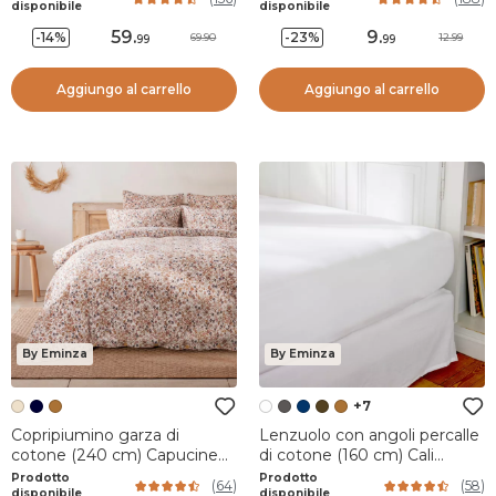
disponibile
disponibile
59
.
9
.
-14%
-23%
69.90
12.99
99
99
Aggiungo al carrello
Aggiungo al carrello
By Eminza
By Eminza
+7
Copripiumino garza di
Lenzuolo con angoli percalle
cotone (240 cm) Capucine
di cotone (160 cm) Cali
Multicolore
Bianco
Prodotto
Prodotto
(
64
)
(
58
)
disponibile
disponibile