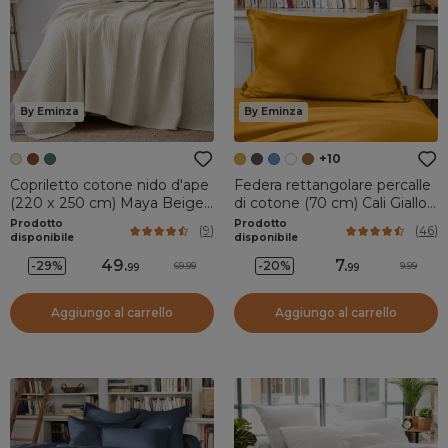
By Eminza
By Eminza
+10
Copriletto cotone nido d'ape
Federa rettangolare percalle
(220 x 250 cm) Maya Beige
di cotone (70 cm) Cali Giallo
pampa
senape
Prodotto
Prodotto
(
9
)
(
46
)
disponibile
disponibile
49
.
7
.
-29%
-20%
69.99
9.99
99
99
Aggiungo al carrello
Aggiungo al carrello