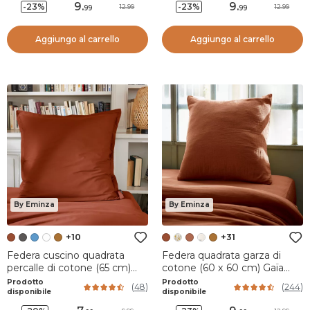
9
.
9
.
-23%
-23%
12.99
12.99
99
99
Aggiungo al carrello
Aggiungo al carrello
By Eminza
By Eminza
+10
+31
Federa cuscino quadrata
Federa quadrata garza di
percalle di cotone (65 cm)
cotone (60 x 60 cm) Gaïa
Cali Terracotta
Terracotta
Prodotto
Prodotto
(
48
)
(
244
)
disponibile
disponibile