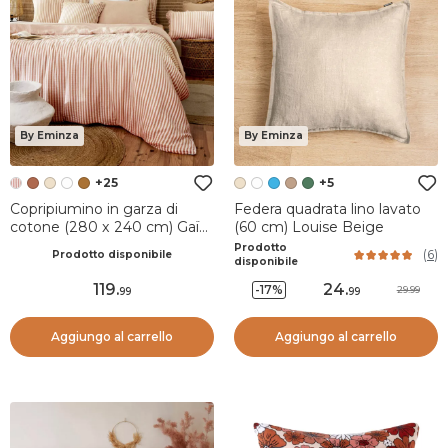
By Eminza
By Eminza
+25
+5
Copripiumino in garza di
Federa quadrata lino lavato
cotone (280 x 240 cm) Gaïa
(60 cm) Louise Beige
righe Albicocca
Prodotto
(
6
)
Prodotto disponibile
disponibile
119
.
24
.
-17%
29.99
99
99
Aggiungo al carrello
Aggiungo al carrello