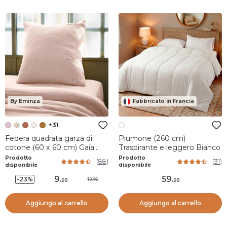
By Eminza
Fabbricato in Francia
+31
Federa quadrata garza di
Piumone (260 cm)
cotone (60 x 60 cm) Gaïa
Traspirante e leggero Bianco
Rosa cipria
Prodotto
Prodotto
(
88
)
(
31
)
disponibile
disponibile
9
.
59
.
-23%
12.99
99
99
Aggiungo al carrello
Aggiungo al carrello