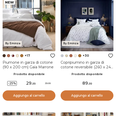
By Eminza
By Eminza
+17
+30
Piumone in garza di cotone
Copripiumino in garza di
(90 x 200 cm) Gaïa Marrone
cotone reversibile (260 x 240
cm) Gaïa iris Blu
Prodotto disponibile
Prodotto disponibile
29
.
89
.
-25%
39.99
99
99
Aggiungo al carrello
Aggiungo al carrello