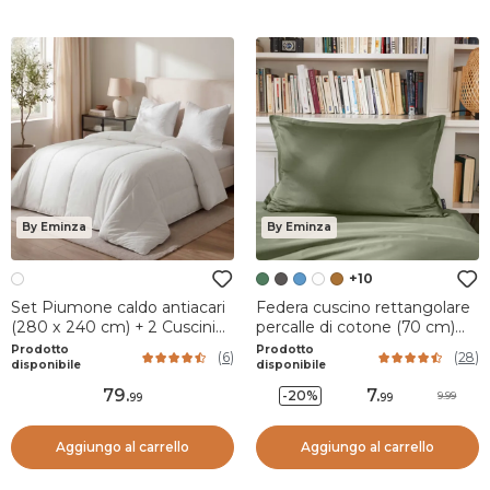
By Eminza
By Eminza
+10
Set Piumone caldo antiacari
Federa cuscino rettangolare
(280 x 240 cm) + 2 Cuscini
percalle di cotone (70 cm)
(60 x 60 cm) Comète Bianco
Cali Verde rosmarino
Prodotto
Prodotto
(
6
)
(
28
)
disponibile
disponibile
79
.
7
.
-20%
9.99
99
99
Aggiungo al carrello
Aggiungo al carrello