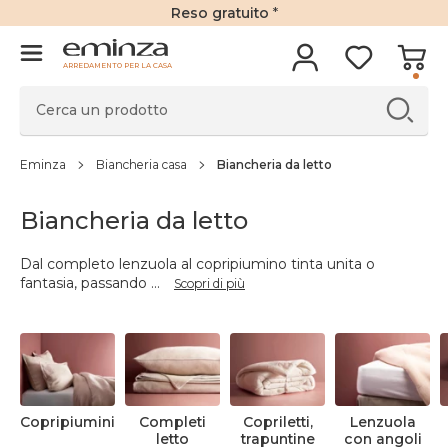
Reso gratuito
*
ARREDAMENTO PER LA CASA
Eminza
Biancheria casa
Biancheria da letto
Biancheria da letto
Dal completo lenzuola al copripiumino tinta unita o
fantasia, passando
...
Scopri di più
Copripiumini
Completi
Copriletti,
Lenzuola
letto
trapuntine
con angoli