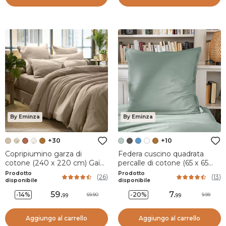
By Eminza
By Eminza
+30
+10
Copripiumino garza di
Federa cuscino quadrata
cotone (240 x 220 cm) Gaïa
percalle di cotone (65 x 65
Marrone corda
cm) Cali Verde eucalipto
Prodotto
Prodotto
(
26
)
(
13
)
disponibile
disponibile
59
.
7
.
-14%
-20%
69.90
9.99
99
99
Aggiungo al carrello
Aggiungo al carrello