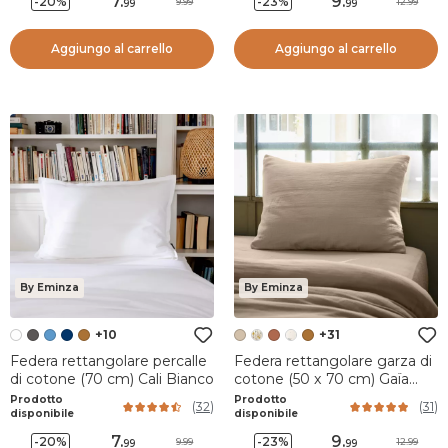
7
.
9
.
-20%
-23%
9.99
12.99
99
99
Aggiungo al carrello
Aggiungo al carrello
By Eminza
By Eminza
+10
+31
Federa rettangolare percalle
Federa rettangolare garza di
di cotone (70 cm) Cali Bianco
cotone (50 x 70 cm) Gaïa
Marrone corda
Prodotto
Prodotto
(
32
)
(
31
)
disponibile
disponibile
7
.
9
.
-20%
-23%
9.99
12.99
99
99