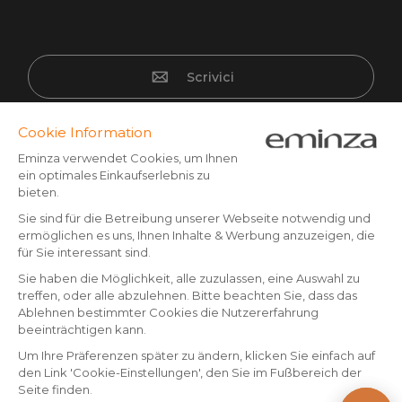
Scrivici
Pagamento sicuro
Carta di credito, Paypal, bonifico a partire da CHF 500,
Twint, Apple/Google pay.
Seguici su :
© Copyright 2025 Eminza | Tutti i diritti riservati |
CHE
FRANCE