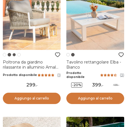
Poltrona da giardino
Tavolino rettangolare Elba -
rilassante in alluminio Amalfi
Bianco
Bianco e tortora
Prodotto
(
1
)
(
3
)
Prodotto disponibile
disponibile
299
.
399
.
-20%
499.-
-
-
Aggiungo al carrello
Aggiungo al carrello