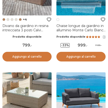
+4
Divano da giardino in resina
Chaise longue da giardino in
intrecciata 3 posti Calvi
alluminio Monte Carlo Bianco
Seppia e tortora
e tortora
(
1
)
Prodotto disponibile
Prodotto disponibile
799
.
999
.
-33%
1’499.-
-
-
Aggiungo al carrello
Aggiungo al carrello