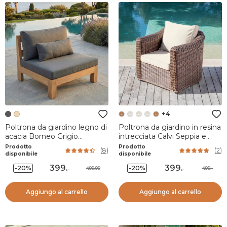
+4
Poltrona da giardino legno di
Poltrona da giardino in resina
acacia Borneo Grigio
intrecciata Calvi Seppia e
antracite
beige
Prodotto
Prodotto
(
8
)
(
2
)
disponibile
disponibile
399
.
399
.
-20%
-20%
499.99
499.-
-
-
Aggiungo al carrello
Aggiungo al carrello