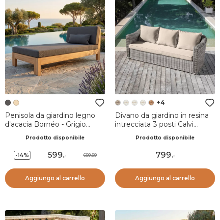
+4
Penisola da giardino legno
Divano da giardino in resina
d'acacia Bornéo - Grigio
intrecciata 3 posti Calvi
antracite
Grigio e tortora
Prodotto disponibile
Prodotto disponibile
599
.
799
.
-14%
699.99
-
-
Aggiungo al carrello
Aggiungo al carrello