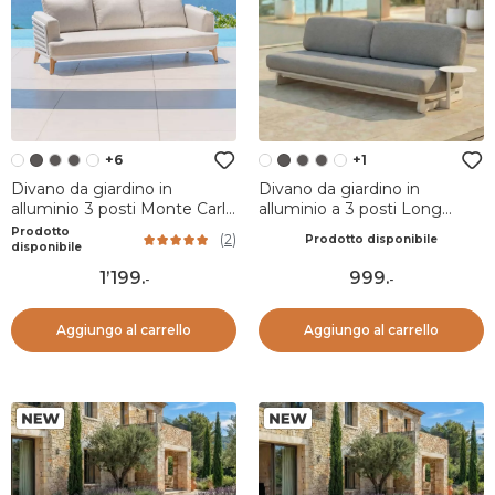
+6
+1
Divano da giardino in
Divano da giardino in
alluminio 3 posti Monte Carlo
alluminio a 3 posti Long
Bianco e tortora
Beach Bianco cenere e
Prodotto
(
2
)
Prodotto disponibile
tortora
disponibile
1’199
.
999
.
-
-
Aggiungo al carrello
Aggiungo al carrello