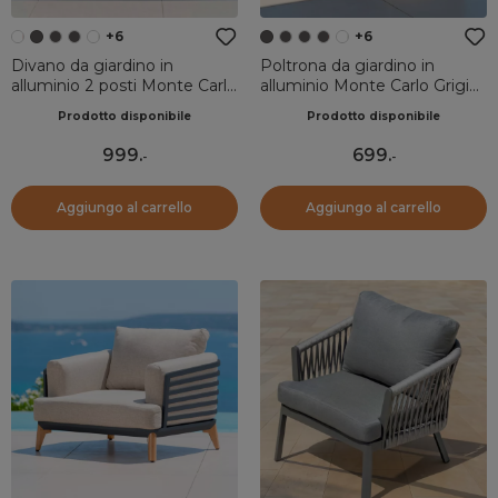
+6
+6
Divano da giardino in
Poltrona da giardino in
alluminio 2 posti Monte Carlo
alluminio Monte Carlo Grigio
Bianco e terracotta
antracite
Prodotto disponibile
Prodotto disponibile
999
.
699
.
-
-
Aggiungo al carrello
Aggiungo al carrello