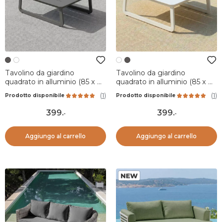
Tavolino da giardino
Tavolino da giardino
quadrato in alluminio (85 x 85
quadrato in alluminio (85 x 85
cm) Long Beach Grigio
cm) Long Beach Bianco
(
1
)
(
1
)
Prodotto disponibile
Prodotto disponibile
antracite
cenere
399
.
399
.
-
-
Aggiungo al carrello
Aggiungo al carrello