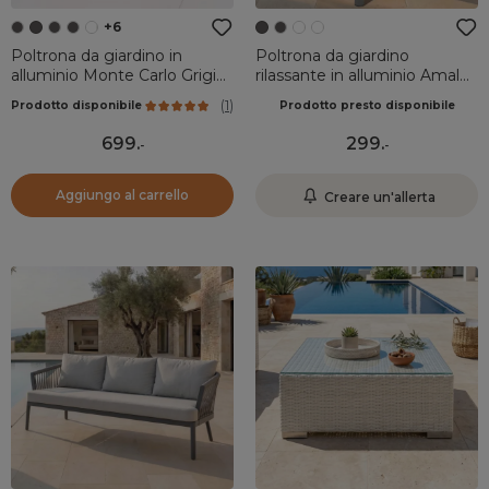
+6
Poltrona da giardino in
Poltrona da giardino
alluminio Monte Carlo Grigio
rilassante in alluminio Amalfi
antracite e tortora
Grigio antracite
(
1
)
Prodotto disponibile
Prodotto presto disponibile
699
.
299
.
-
-
Aggiungo al carrello
Creare un'allerta