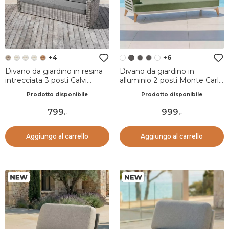
+4
+6
Divano da giardino in resina
Divano da giardino in
intrecciata 3 posti Calvi
alluminio 2 posti Monte Carlo
Grigio e grigio scuro
Bianco e verde rosmarino
Prodotto disponibile
Prodotto disponibile
799
.
999
.
-
-
Aggiungo al carrello
Aggiungo al carrello