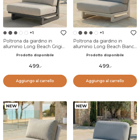
+1
+1
Poltrona da giardino in
Poltrona da giardino in
alluminio Long Beach Grigio
alluminio Long Beach Bianco
antracite e tortora
cenere e grigio chiaro
Prodotto disponibile
Prodotto disponibile
499
.
499
.
-
-
Aggiungo al carrello
Aggiungo al carrello