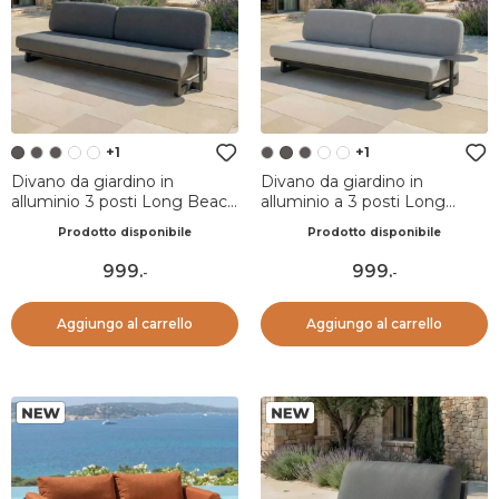
+1
+1
Divano da giardino in
Divano da giardino in
alluminio 3 posti Long Beach
alluminio a 3 posti Long
Grigio antracite
Beach Grigio antracite e
Prodotto disponibile
Prodotto disponibile
grigio chiaro
999
.
999
.
-
-
Aggiungo al carrello
Aggiungo al carrello