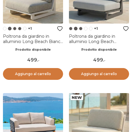
+1
+1
Poltrona da giardino in
Poltrona da giardino in
alluminio Long Beach Bianco
alluminio Long Beach
cenere e tortora
Antracite e grigio chiaro
Prodotto disponibile
Prodotto disponibile
499
.
499
.
-
-
Aggiungo al carrello
Aggiungo al carrello