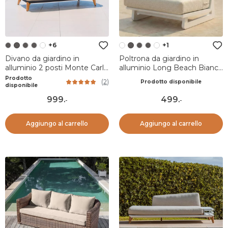
+6
+1
Divano da giardino in
Poltrona da giardino in
alluminio 2 posti Monte Carlo
alluminio Long Beach Bianco
Grigio antracite e tortora
cenere e beige
Prodotto
(
2
)
Prodotto disponibile
disponibile
999
.
499
.
-
-
Aggiungo al carrello
Aggiungo al carrello