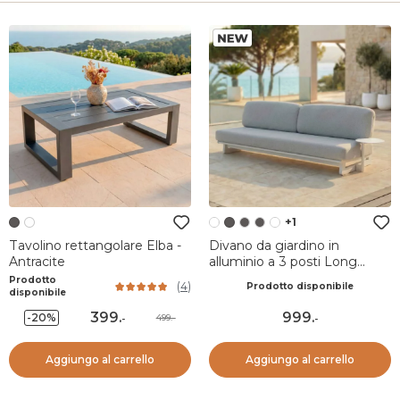
+1
Tavolino rettangolare Elba -
Divano da giardino in
Antracite
alluminio a 3 posti Long
Beach Bianco cenere e
Prodotto
(
4
)
Prodotto disponibile
grigio chiaro
disponibile
399
.
999
.
-20%
499.-
-
-
Aggiungo al carrello
Aggiungo al carrello