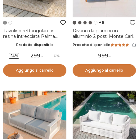
+6
Tavolino rettangolare in
Divano da giardino in
resina intrecciata Palma
alluminio 2 posti Monte Carlo
Grigio
Grigio antracite
(
1
)
Prodotto disponibile
Prodotto disponibile
299
.
999
.
-14%
349.-
-
-
Aggiungo al carrello
Aggiungo al carrello