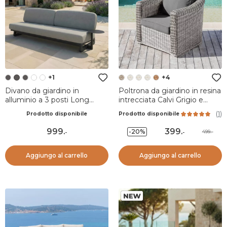
+1
+4
Divano da giardino in
Poltrona da giardino in resina
alluminio a 3 posti Long
intrecciata Calvi Grigio e
Beach Grigio antracite e
grigio scuro
(
1
)
Prodotto disponibile
Prodotto disponibile
tortora
999
.
399
.
-20%
499.-
-
-
Aggiungo al carrello
Aggiungo al carrello