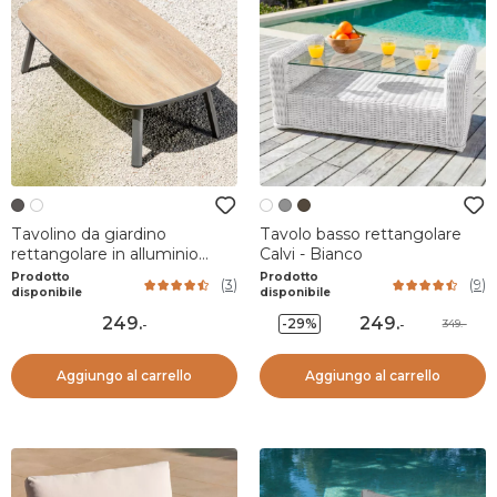
Tavolino da giardino
Tavolo basso rettangolare
rettangolare in alluminio
Calvi - Bianco
Amalfi Grigio antracite
Prodotto
Prodotto
(
3
)
(
9
)
disponibile
disponibile
249
.
249
.
-29%
349.-
-
-
Aggiungo al carrello
Aggiungo al carrello