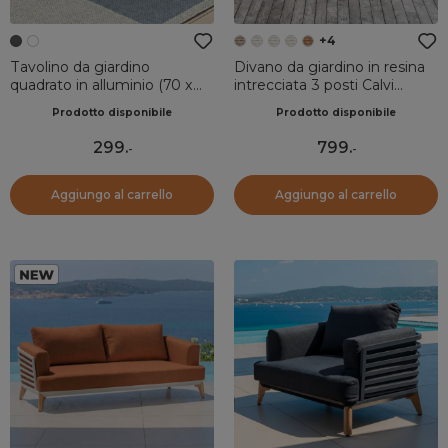
+4
Tavolino da giardino
Divano da giardino in resina
quadrato in alluminio (70 x
intrecciata 3 posti Calvi
70 cm) Long Beach Grigio
Grigio chiaro
Prodotto disponibile
Prodotto disponibile
antracite
299
.
799
.
-
-
Aggiungo al carrello
Aggiungo al carrello