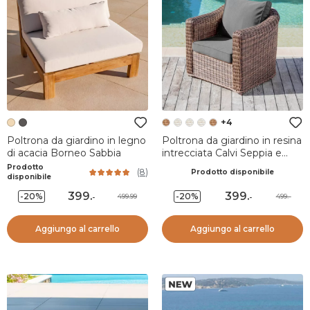
+4
Poltrona da giardino in legno
Poltrona da giardino in resina
di acacia Borneo Sabbia
intrecciata Calvi Seppia e
grigio scuro
Prodotto
(
8
)
Prodotto disponibile
disponibile
399
.
399
.
-20%
-20%
499.99
499.-
-
-
Aggiungo al carrello
Aggiungo al carrello