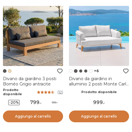
+6
Divano da giardino 3 posti
Divano da giardino in
Bornéo Grigio antracite
alluminio 2 posti Monte Carlo
Bianco e grigio chiaro
Prodotto
(
12
)
Prodotto disponibile
disponibile
799
.
999
.
-20%
999.-
-
-
Aggiungo al carrello
Aggiungo al carrello