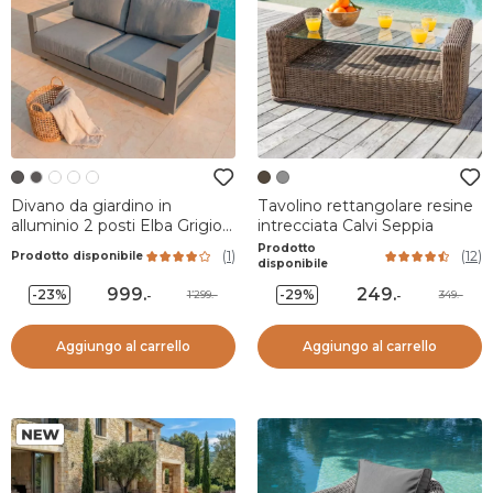
Divano da giardino in
Tavolino rettangolare resine
alluminio 2 posti Elba Grigio
intrecciata Calvi Seppia
antracite
Prodotto
(
1
)
(
12
)
Prodotto disponibile
disponibile
999
.
249
.
-23%
-29%
1’299.-
349.-
-
-
Aggiungo al carrello
Aggiungo al carrello