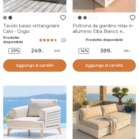
Tavolo basso rettangolare
Poltrona da giardino relax in
Calvi - Grigio
alluminio Elba Bianco e
grigio chiaro
Prodotto
(
13
)
Prodotto disponibile
disponibile
249
.
599
.
-29%
-14%
349.-
699.-
-
-
Aggiungo al carrello
Aggiungo al carrello