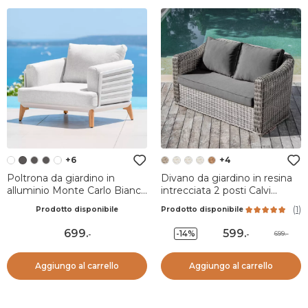
+6
+4
Poltrona da giardino in
Divano da giardino in resina
alluminio Monte Carlo Bianco
intrecciata 2 posti Calvi
e grigio chiaro
Grigio e grigio scuro
(
1
)
Prodotto disponibile
Prodotto disponibile
699
.
599
.
-14%
699.-
-
-
Aggiungo al carrello
Aggiungo al carrello