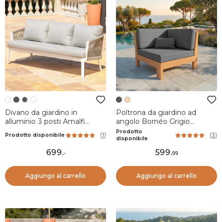
Divano da giardino in
Poltrona da giardino ad
alluminio 3 posti Amalfi
angolo Bornéo Grigio
Bianco e tortora
antracite
Prodotto
(
1
)
(
3
)
Prodotto disponibile
disponibile
699
.
599
.
-
99
Aggiungo al carrello
Aggiungo al carrello