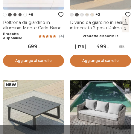
+6
+2
1
Poltrona da giardino in
Divano da giardino in resina
alluminio Monte Carlo Bianco
intrecciata 2 posti Palma
5
e tortora
Bianco e beige
Prodotto
(
4
)
Prodotto disponibile
disponibile
699
.
499
.
-17%
599.-
-
-
Aggiungo al carrello
Aggiungo al carrello