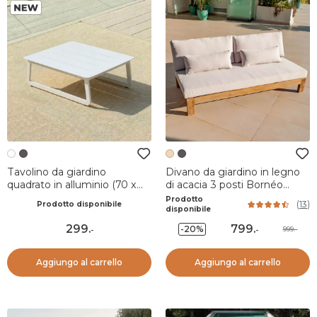
Tavolino da giardino
Divano da giardino in legno
quadrato in alluminio (70 x
di acacia 3 posti Bornéo
70 cm) Long Beach Bianco
Sabbia
Prodotto
(
13
)
Prodotto disponibile
cenere
disponibile
299
.
799
.
-20%
999.-
-
-
Aggiungo al carrello
Aggiungo al carrello