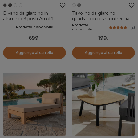
Divano da giardino in
Tavolino da giardino
alluminio 3 posti Amalfi
quadrato in resina intrecciata
Grigio antracite e grigio
Palma Bianco
Prodotto
(
2
)
Prodotto disponibile
chiaro
disponibile
699
.
199
.
-
-
Aggiungo al carrello
Aggiungo al carrello