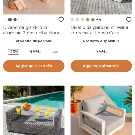
+4
Divano da giardino in
Divano da giardino in resina
alluminio 2 posti Elba Bianco
intrecciata 3 posti Calvi
e grigio chiaro
Bianco
Prodotto disponibile
Prodotto disponibile
999
.
799
.
-23%
1’299.-
-
-
Aggiungo al carrello
Aggiungo al carrello