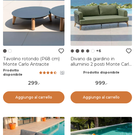
+6
Tavolino rotondo (P68 cm)
Divano da giardino in
Monte Carlo Antracite
alluminio 2 posti Monte Carlo
Grigio antracite e verde
Prodotto
(
6
)
Prodotto disponibile
rosmarino
disponibile
299
.
999
.
-
-
Aggiungo al carrello
Aggiungo al carrello