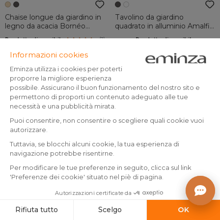
Chaise longue da giardino in
Tavolino da giardino
legno da acacia Bornéo
quadrato in alluminio Amalfi
Sabbia
Grigio antracite
(
1
)
Prodotto disponibile
Prodotto disponibile
599
.
149
.
-14%
699.99
-
-
Aggiungo al carrello
Aggiungo al carrello