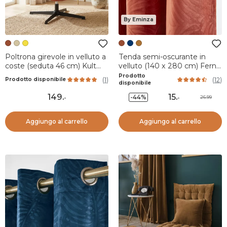
By Eminza
Poltrona girevole in velluto a
Tenda semi-oscurante in
coste (seduta 46 cm) Kult
velluto (140 x 280 cm) Fern
Terracotta
Terracotta
Prodotto
(
1
)
(
12
)
Prodotto disponibile
disponibile
149
.
15
.
-44%
26.99
-
-
Aggiungo al carrello
Aggiungo al carrello