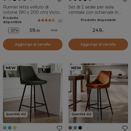
Runner letto velluto di
Set di 2 sedie per isola
cotone (90 x 200 cm) Victor
centrale con schienale in
Verde timo
velluto (Altezza seduta
Prodotto
(
4
)
Prodotto disponibile
67cm) Juno Blu
disponibile
59
.
249
.
-25%
79.99
99
-
Aggiungo al carrello
Aggiungo al carrello
Quantità di2
Quantità di2