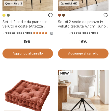
Quantità di2
Quantità di2
Set di 2 sedie da pranzo in
Set di 2 sedie da pranzo in
velluto a coste (Altezza
velluto (seduta 47 cm) Juno
seduta 47 cm) Juno Giallo
Cognac
(
1
)
Prodotto disponibile
Prodotto disponibile
curry
199
.
199
.
-
-
Aggiungo al carrello
Aggiungo al carrello