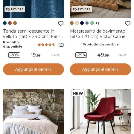
By Eminza
By Eminza
+1
Tenda semi-oscurante in
Materassino da pavimento
velluto (140 x 240 cm) Fern
(60 x 120 cm) Victor Camel
Blu navy
Prodotto
(
17
)
Prodotto disponibile
disponibile
19
.
49
.
-20%
-29%
24.99
69.99
99
99
Aggiungo al carrello
Aggiungo al carrello