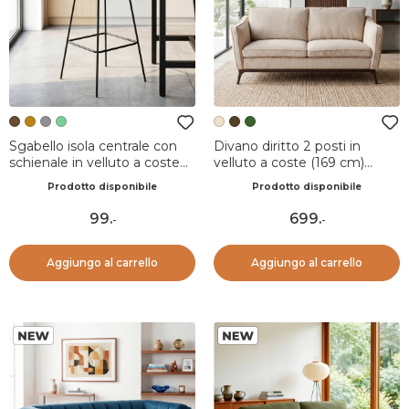
Sgabello isola centrale con
Divano diritto 2 posti in
schienale in velluto a coste
velluto a coste (169 cm)
(Altezza seduta 67cm) Orion
Owen Beige
Prodotto disponibile
Prodotto disponibile
Marrone scuro
99
.
699
.
-
-
Aggiungo al carrello
Aggiungo al carrello