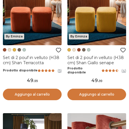
By Eminza
By Eminza
Set di 2 pouf in velluto (H38
Set di 2 pouf in velluto (H38
cm) Shan Terracotta
cm) Shan Giallo senape
Prodotto
(
5
)
(
4
)
Prodotto disponibile
disponibile
49
.
49
.
99
99
Aggiungo al carrello
Aggiungo al carrello