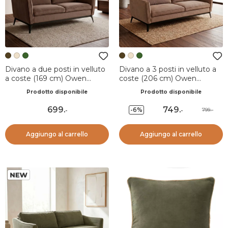
Divano a due posti in velluto
Divano a 3 posti in velluto a
a coste (169 cm) Owen
coste (206 cm) Owen
Marrone cioccolato
Marrone cioccolato
Prodotto disponibile
Prodotto disponibile
699
.
749
.
-6%
799.-
-
-
Aggiungo al carrello
Aggiungo al carrello