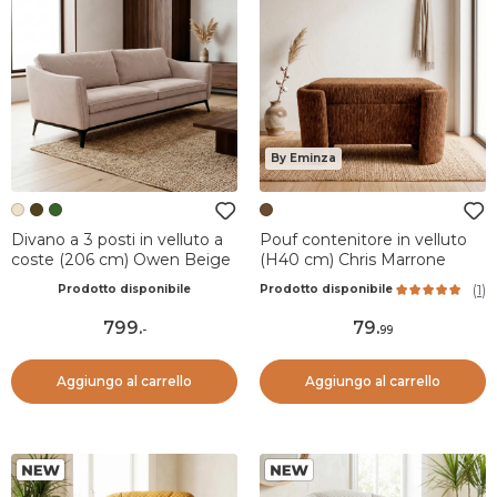
By Eminza
Divano a 3 posti in velluto a
Pouf contenitore in velluto
coste (206 cm) Owen Beige
(H40 cm) Chris Marrone
(
1
)
Prodotto disponibile
Prodotto disponibile
799
.
79
.
-
99
Aggiungo al carrello
Aggiungo al carrello