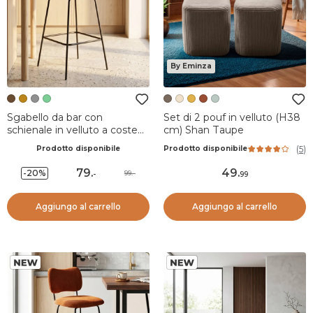
By Eminza
Sgabello da bar con
Set di 2 pouf in velluto (H38
schienale in velluto a coste
cm) Shan Taupe
(Altezza seduta 77cm) Orion
(
5
)
Prodotto disponibile
Prodotto disponibile
Marrone scuro
79
.
49
.
-20%
99.-
-
99
Aggiungo al carrello
Aggiungo al carrello