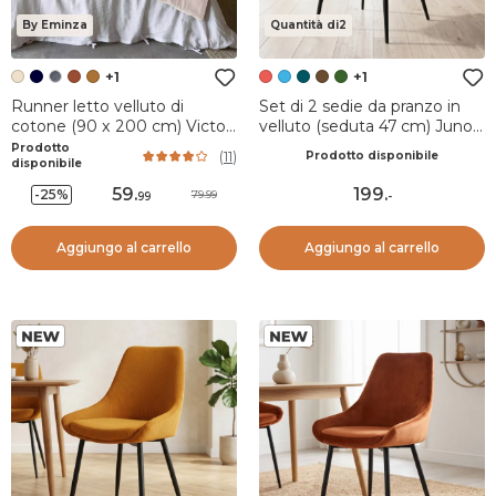
By Eminza
Quantità di2
+1
+1
Runner letto velluto di
Set di 2 sedie da pranzo in
cotone (90 x 200 cm) Victor
velluto (seduta 47 cm) Juno
Beige pampa
Rosso
Prodotto
(
11
)
Prodotto disponibile
disponibile
59
.
199
.
-25%
79.99
99
-
Aggiungo al carrello
Aggiungo al carrello