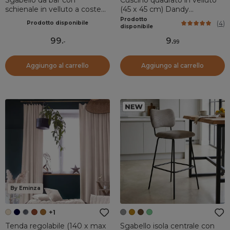
schienale in velluto a coste
(45 x 45 cm) Dandy
(Altezza seduta 77cm) Orion
Terracotta
Prodotto
(
4
)
Prodotto disponibile
Giallo ocra
disponibile
99
.
9
.
-
99
Aggiungo al carrello
Aggiungo al carrello
By Eminza
+1
Tenda regolabile (140 x max
Sgabello isola centrale con