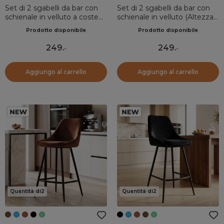
Set di 2 sgabelli da bar con
Set di 2 sgabelli da bar con
schienale in velluto a coste
schienale in velluto (Altezza
(Altezza seduta 75cm) Juno
seduta 75cm) Juno Cognac
Prodotto disponibile
Prodotto disponibile
Verde pino
249
.
249
.
-
-
Aggiungo al carrello
Aggiungo al carrello
Quantità di2
Quantità di2