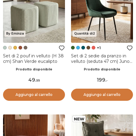
By Eminza
Quantità di2
+1
Set di 2 pouf in velluto (H 38
Set di 2 sedie da pranzo in
cm) Shan Verde eucalipto
velluto (seduta 47 cm) Juno
Verde pino
Prodotto disponibile
Prodotto disponibile
49
.
199
.
99
-
Aggiungo al carrello
Aggiungo al carrello