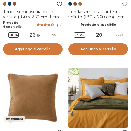
Tenda semi-oscurante in
Tenda semi-oscurante in
velluto (180 x 260 cm) Fern
velluto (180 x 260 cm) Fern
Camel
Blu navy
Prodotto
(
12
)
Prodotto disponibile
disponibile
26
.
20
.
-10%
-33%
29.99
29.99
99
-
Aggiungo al carrello
Aggiungo al carrello
By Eminza