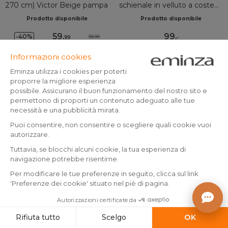
270 cm) Victor Beige pampa
schienale in velluto a coste
(Altezza seduta 67cm) Orion
Prodotto disponibile
Prodotto disponibile
Grigio acciaio
59
.
99
.
-40%
99.99
99
-
Aggiungo al carrello
Aggiungo al carrello
Quantità di2
Quantità di2
Set di 2 sgabelli da bar con
Set di 2 sgabelli da bar con