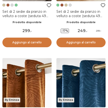
Set di 2 sedie da pranzo in
Set di 2 sedie da pranzo in
velluto a coste (seduta 49
velluto a coste (seduta 49
cm) Orka Ecru
cm) Orka Verde scuro
Prodotto disponibile
Prodotto disponibile
299
.
249
.
-17%
299.-
-
-
Aggiungo al carrello
Aggiungo al carrello
By Eminza
By Eminza