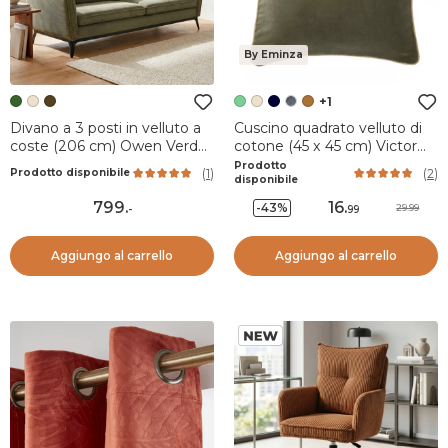
By Eminza
+1
Divano a 3 posti in velluto a
Cuscino quadrato velluto di
coste (206 cm) Owen Verde
cotone (45 x 45 cm) Victor
pino
Verde timo
Prodotto
(
1
)
(
2
)
Prodotto disponibile
disponibile
799
.
16
.
-43%
29.99
-
99
Aggiungo al carrello
Aggiungo al carrello