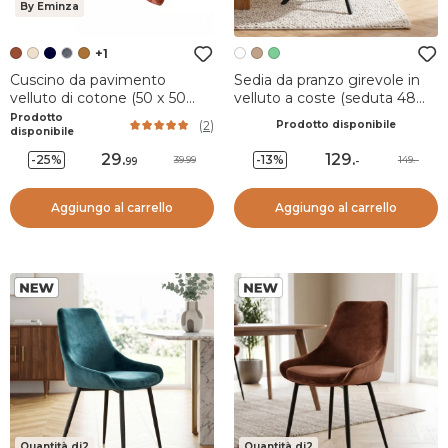
By Eminza
+1
Cuscino da pavimento
Sedia da pranzo girevole in
velluto di cotone (50 x 50
velluto a coste (seduta 48
cm) Victor Terracotta
cm) Nuva Bianca
Prodotto
(
2
)
Prodotto disponibile
disponibile
29
.
129
.
-25%
-13%
39.99
149.-
99
-
Aggiungo al carrello
Aggiungo al carrello
Quantità di2
Quantità di2