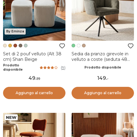
By Eminza
Set di 2 pouf velluto (Alt 38
Sedia da pranzo girevole in
cm) Shan Beige
velluto a coste (seduta 48
cm) Nuva Verde
Prodotto
(
9
)
Prodotto disponibile
disponibile
49
.
149
.
99
-
Aggiungo al carrello
Aggiungo al carrello