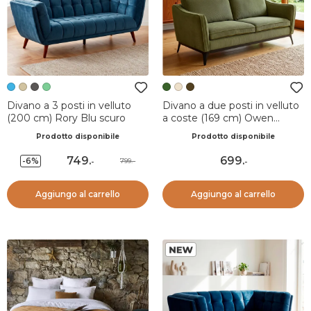
Divano a 3 posti in velluto
Divano a due posti in velluto
(200 cm) Rory Blu scuro
a coste (169 cm) Owen
Verde pino
Prodotto disponibile
Prodotto disponibile
749
.
699
.
-6%
799.-
-
-
Aggiungo al carrello
Aggiungo al carrello