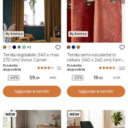
By Eminza
By Eminza
+1
Tenda regolabile (140 x max
Tenda semi-oscurante in
270 cm) Victor Camel
velluto (140 x 240 cm) Fern
Terracotta
Prodotto
Prodotto
(
3
)
(
43
)
disponibile
disponibile
59
.
19
.
-40%
-20%
99.99
24.99
99
99
Aggiungo al carrello
Aggiungo al carrello