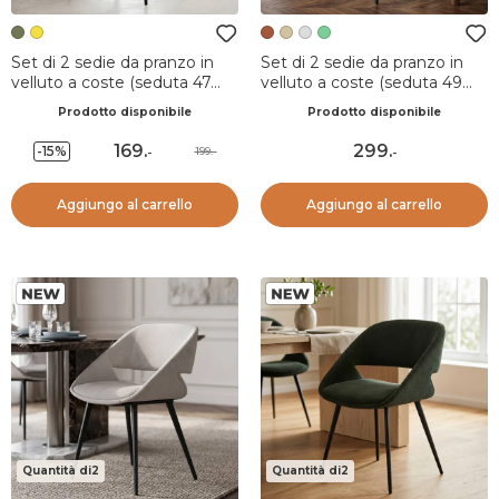
Set di 2 sedie da pranzo in
Set di 2 sedie da pranzo in
velluto a coste (seduta 47
velluto a coste (seduta 49
cm) Juno Verde cachi
cm) Orka Cognac
Prodotto disponibile
Prodotto disponibile
169
.
299
.
-15%
199.-
-
-
Aggiungo al carrello
Aggiungo al carrello
Quantità di2
Quantità di2