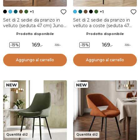
+1
+1
Set di 2 sedie da pranzo in
Set di 2 sedie da pranzo in
velluto (seduta 47 cm) Juno
velluto a coste (seduta 47
Verde Nero
cm) Juno Blu
Prodotto disponibile
Prodotto disponibile
169
.
169
.
-15%
-15%
199.-
199.-
-
-
Aggiungo al carrello
Aggiungo al carrello
Quantità di2
Quantità di2