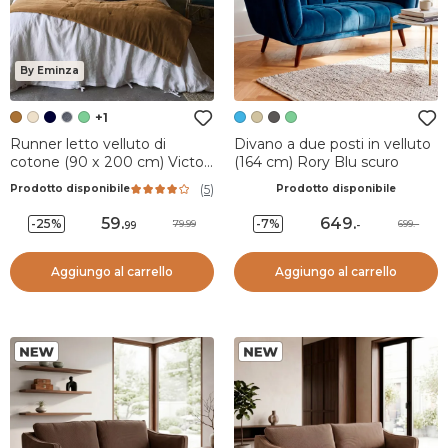
By Eminza
+1
Runner letto velluto di
Divano a due posti in velluto
cotone (90 x 200 cm) Victor
(164 cm) Rory Blu scuro
Camel
(
5
)
Prodotto disponibile
Prodotto disponibile
59
.
649
.
-25%
-7%
79.99
699.-
99
-
Aggiungo al carrello
Aggiungo al carrello