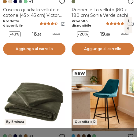
+1
Cuscino quadrato velluto di
Runner letto velluto (80 x
cotone (45 x 45 cm) Victor
180 cm) Sonia Verde cachi
Cammello
1
Prodotto
Prodotto
(
2
)
(
22
)
disponibile
disponibile
5
16
.
19
.
-43%
-20%
29.99
24.99
99
99
Aggiungo al carrello
Aggiungo al carrello
By Eminza
Quantità di2
+1