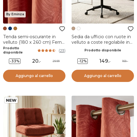
By Eminza
Tenda semi-oscurante in
Sedia da ufficio con ruote in
velluto (180 x 260 cm) Fern
velluto a coste regolabile in
Terracotta
altezza (seduta da 46 a 54
Prodotto
(
23
)
Prodotto disponibile
cm) Nuva Caramello
disponibile
20
.
149
.
-33%
-12%
29.99
169.-
-
-
Aggiungo al carrello
Aggiungo al carrello