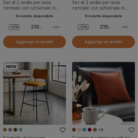
Set di 2 sedie per isola
Set di 2 sedie per isola
centrale con schienale in
centrale con schienale in
velluto (Altezza seduta
velluto (Altezza seduta
Prodotto disponibile
Prodotto disponibile
67cm) Juno Marrone
67cm) Juno Nero
219
.
219
.
-12%
-12%
249.-
249.-
-
-
Aggiungo al carrello
Aggiungo al carrello
+3
Sgabello da bar con
Cuscino quadrato in velluto