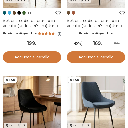
+1
Set di 2 sedie da pranzo in
Set di 2 sedie da pranzo in
velluto (seduta 47 cm) Juno
velluto (seduta 47 cm) Juno
Blu ottanio
Marrone
(
1
)
Prodotto disponibile
Prodotto disponibile
199
.
169
.
-15%
199.-
-
-
Aggiungo al carrello
Aggiungo al carrello
Quantità di2
Quantità di2