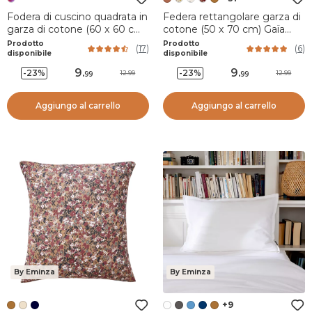
Fodera di cuscino quadrata in
Federa rettangolare garza di
garza di cotone (60 x 60 cm)
cotone (50 x 70 cm) Gaïa
Azel Multicolore
Albicocca
Prodotto
Prodotto
(
17
)
(
6
)
disponibile
disponibile
9
.
9
.
-23%
-23%
12.99
12.99
99
99
Aggiungo al carrello
Aggiungo al carrello
By Eminza
By Eminza
+9