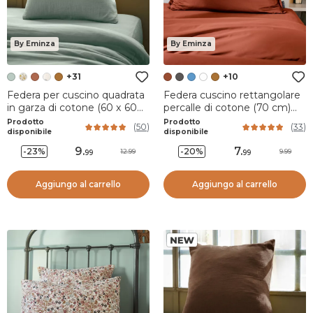
By Eminza
By Eminza
+31
+10
Federa per cuscino quadrata
Federa cuscino rettangolare
in garza di cotone (60 x 60
percalle di cotone (70 cm)
cm) Gaïa Verde eucalipto
Cali Terracotta
Prodotto
Prodotto
(
50
)
(
33
)
disponibile
disponibile
9
.
7
.
-23%
-20%
12.99
9.99
99
99
Aggiungo al carrello
Aggiungo al carrello