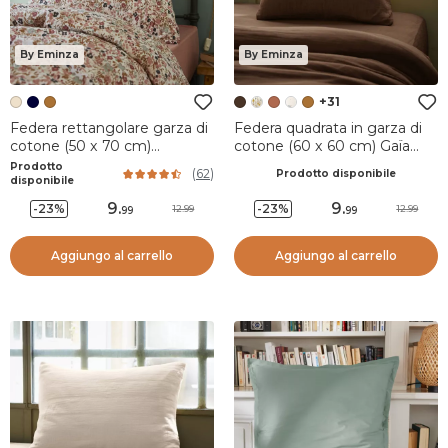
By Eminza
By Eminza
+31
Federa rettangolare garza di
Federa quadrata in garza di
cotone (50 x 70 cm)
cotone (60 x 60 cm) Gaïa
Constance Beige pampa
Marrone
Prodotto
(
62
)
Prodotto disponibile
disponibile
9
.
9
.
-23%
-23%
12.99
12.99
99
99
Aggiungo al carrello
Aggiungo al carrello