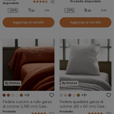
(
6
)
Prodotto disponibile
disponibile
7
.
9
.
-20%
-23%
9.99
12.99
99
99
Aggiungo al carrello
Aggiungo al carrello
By Eminza
By Eminza
+12
+31
Federa cuscino a rullo garza
Federa quadrata garza di
di cotone (L185 cm) Gaïa
cotone (60 x 60 cm) Gaïa
Terracotta
Grigio nuvola
Prodotto
Prodotto
(
32
)
(
38
)