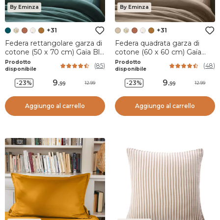
By Eminza
By Eminza
+31
+31
Federa rettangolare garza di
Federa quadrata garza di
cotone (50 x 70 cm) Gaïa Blu
cotone (60 x 60 cm) Gaïa
ottanio
Marrone corda
Prodotto
Prodotto
(
85
)
(
48
)
disponibile
disponibile
9
.
9
.
-23%
-23%
12.99
12.99
99
99
Aggiungo al carrello
Aggiungo al carrello