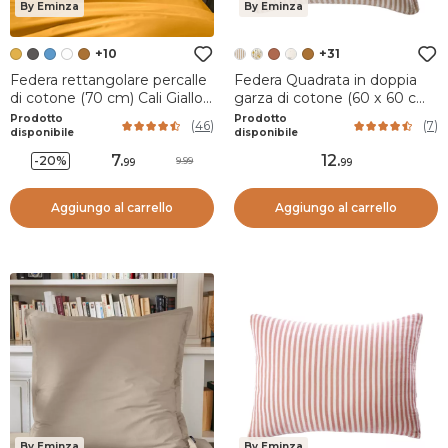
By Eminza
By Eminza
+10
+31
Federa rettangolare percalle
Federa Quadrata in doppia
di cotone (70 cm) Cali Giallo
garza di cotone (60 x 60 cm)
senape
Gaïa a righe Corda
Prodotto
Prodotto
(
46
)
(
7
)
disponibile
disponibile
7
.
12
.
-20%
9.99
99
99
Aggiungo al carrello
Aggiungo al carrello
By Eminza
By Eminza