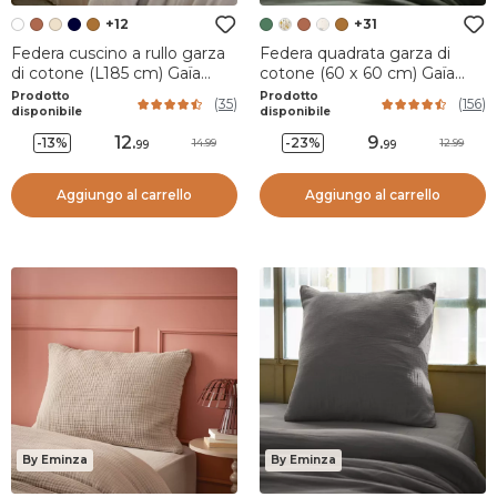
+12
+31
Federa cuscino a rullo garza
Federa quadrata garza di
di cotone (L185 cm) Gaïa
cotone (60 x 60 cm) Gaïa
Bianco chantilly
Verde rosmarino
Prodotto
Prodotto
(
35
)
(
156
)
disponibile
disponibile
12
.
9
.
-13%
-23%
14.99
12.99
99
99
Aggiungo al carrello
Aggiungo al carrello
By Eminza
By Eminza