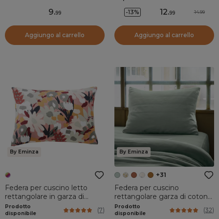
9
.
12
.
-13%
14.99
99
99
Aggiungo al carrello
Aggiungo al carrello
By Eminza
By Eminza
+31
Federa per cuscino letto
Federa per cuscino
rettangolare in garza di
rettangolare garza di cotone
cotone (50 x 70 cm) Azel
(50 x 70 cm) Gaia Verde
Prodotto
Prodotto
(
7
)
(
32
)
Multicolore
eucalipto
disponibile
disponibile