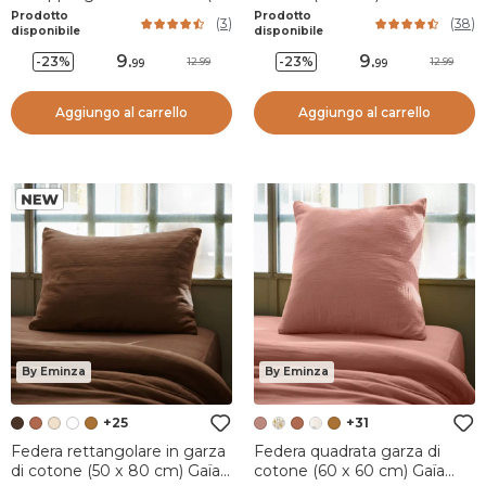
x 60 cm) Gaïa vichy
pesca
Prodotto
Prodotto
(
3
)
(
38
)
Terracotta
disponibile
disponibile
9
.
9
.
-23%
-23%
12.99
12.99
99
99
Aggiungo al carrello
Aggiungo al carrello
By Eminza
By Eminza
+25
+31
Federa rettangolare in garza
Federa quadrata garza di
di cotone (50 x 80 cm) Gaïa
cotone (60 x 60 cm) Gaïa