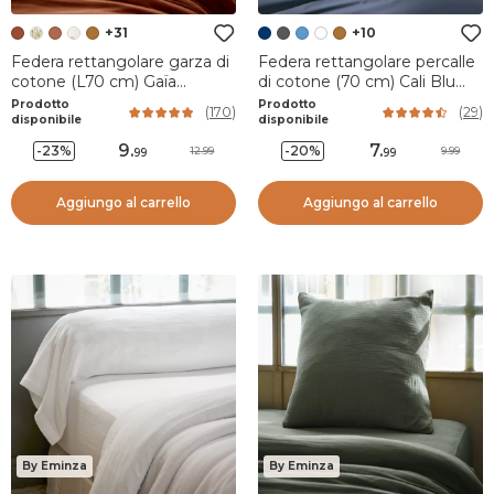
+31
+10
Federa rettangolare garza di
Federa rettangolare percalle
cotone (L70 cm) Gaïa
di cotone (70 cm) Cali Blu
Terracotta
marine
Prodotto
Prodotto
(
170
)
(
29
)
disponibile
disponibile
9
.
7
.
-23%
-20%
12.99
9.99
99
99
Aggiungo al carrello
Aggiungo al carrello
By Eminza
By Eminza