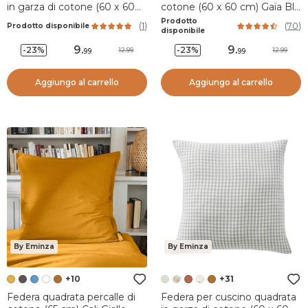
in garza di cotone (60 x 60
cotone (60 x 60 cm) Gaïa Blu
cm) Gaïa Vichy Corda
notte
Prodotto
(
1
)
(
70
)
Prodotto disponibile
disponibile
9
.
9
.
-23%
-23%
12.99
12.99
99
99
Aggiungo al carrello
Aggiungo al carrello
By Eminza
By Eminza
+10
+31
Federa quadrata percalle di
Federa per cuscino quadrata