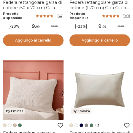
Federa rettangolare garza di
Federa rettangolare garza di
cotone (50 x 70 cm) Gaïa
cotone (L70 cm) Gaïa Giallo
Bianco chantilly
zafferano
Prodotto
Prodotto
(
84
)
(
80
)
disponibile
disponibile
9
.
9
.
-23%
-23%
12.99
12.99
99
99
Aggiungo al carrello
Aggiungo al carrello
By Eminza
By Eminza
+3