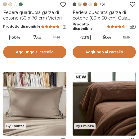
+31
Federa quadrupla garza di
Federa quadrata garza di
cotone (50 x 70 cm) Victoria
cotone (60 x 60 cm) Gaïa
x Gaïa Corda
Grigio granito
Prodotto
(
1
)
(
48
)
Prodotto disponibile
disponibile
7
.
9
.
-50%
-23%
14.99
12.99
50
99
Aggiungo al carrello
Aggiungo al carrello
By Eminza
By Eminza