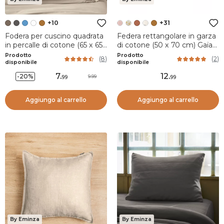
+10
+31
Fodera per cuscino quadrata
Federa rettangolare in garza
in percalle di cotone (65 x 65
di cotone (50 x 70 cm) Gaïa
cm) Cali Tortora
righe Albicocca
Prodotto
Prodotto
(
8
)
(
2
)
disponibile
disponibile
7
.
12
.
-20%
9.99
99
99
Aggiungo al carrello
Aggiungo al carrello
By Eminza
By Eminza