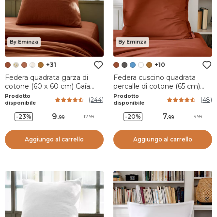
By Eminza
By Eminza
+31
+10
Federa quadrata garza di
Federa cuscino quadrata
cotone (60 x 60 cm) Gaïa
percalle di cotone (65 cm)
Terracotta
Cali Terracotta
Prodotto
Prodotto
(
244
)
(
48
)
disponibile
disponibile
9
.
7
.
-23%
-20%
12.99
9.99
99
99
Aggiungo al carrello
Aggiungo al carrello