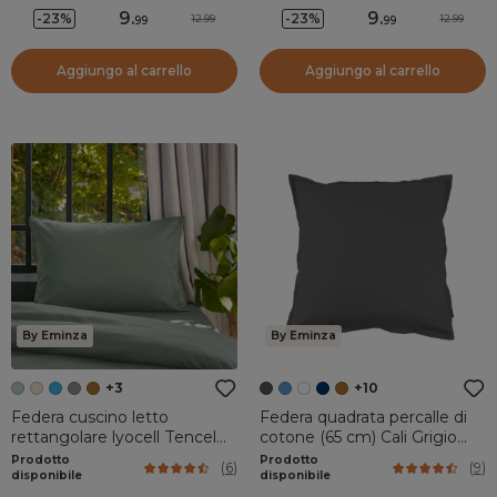
9
.
9
.
-23%
-23%
12.99
12.99
99
99
Aggiungo al carrello
Aggiungo al carrello
By Eminza
By Eminza
+3
+10
Federa cuscino letto
Federa quadrata percalle di
rettangolare lyocell Tencel™
cotone (65 cm) Cali Grigio
lavato (50 x 70 cm) Olivia
antracite
Prodotto
Prodotto
(
6
)
(
9
)
Verde eucalipto
disponibile
disponibile