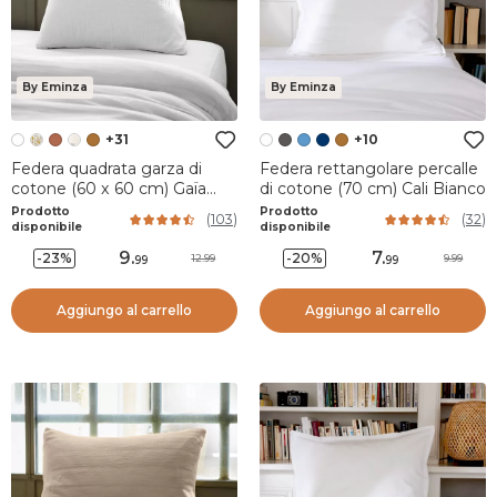
By Eminza
By Eminza
+31
+10
Federa quadrata garza di
Federa rettangolare percalle
cotone (60 x 60 cm) Gaïa
di cotone (70 cm) Cali Bianco
Bianco chantilly
Prodotto
Prodotto
(
103
)
(
32
)
disponibile
disponibile
9
.
7
.
-23%
-20%
12.99
9.99
99
99
Aggiungo al carrello
Aggiungo al carrello