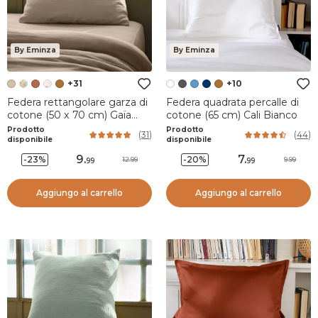
By Eminza
By Eminza
+31
+10
Federa rettangolare garza di
Federa quadrata percalle di
cotone (50 x 70 cm) Gaïa
cotone (65 cm) Cali Bianco
Marrone corda
Prodotto
Prodotto
(
31
)
(
44
)
disponibile
disponibile
9
.
7
.
-23%
-20%
12.99
9.99
99
99
Aggiungo al carrello
Aggiungo al carrello