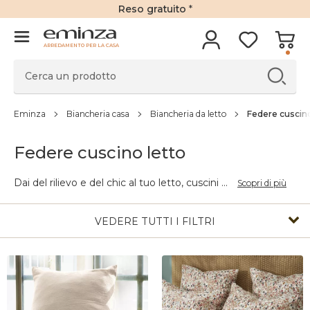
Reso gratuito
*
ARREDAMENTO PER LA CASA
Eminza
Biancheria casa
Biancheria da letto
Federe cuscino
Federe cuscino letto
Dai del rilievo e del chic al tuo letto, cuscini
...
Scopri di più
VEDERE TUTTI I FILTRI