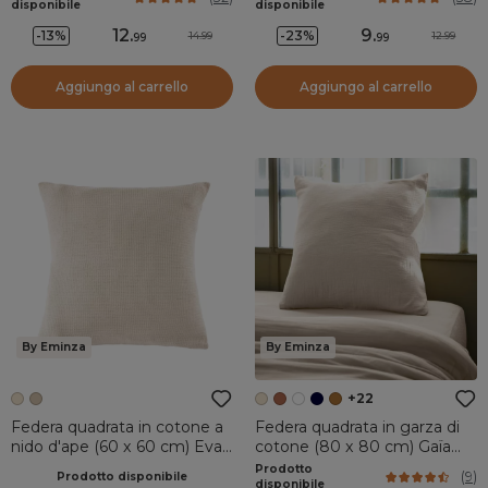
disponibile
disponibile
12
.
9
.
-13%
-23%
14.99
12.99
99
99
Aggiungo al carrello
Aggiungo al carrello
By Eminza
By Eminza
+22
Federa quadrata in cotone a
Federa quadrata in garza di
nido d'ape (60 x 60 cm) Eva
cotone (80 x 80 cm) Gaïa
Beige
Beige pampa
Prodotto
(
9
)
Prodotto disponibile
disponibile