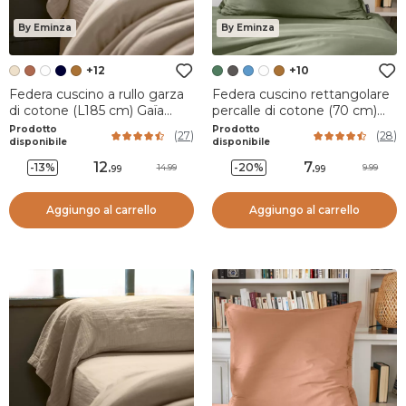
By Eminza
By Eminza
+12
+10
Federa cuscino a rullo garza
Federa cuscino rettangolare
di cotone (L185 cm) Gaïa
percalle di cotone (70 cm)
Beige pampa
Cali Verde rosmarino
Prodotto
Prodotto
(
27
)
(
28
)
disponibile
disponibile
12
.
7
.
-13%
-20%
14.99
9.99
99
99
Aggiungo al carrello
Aggiungo al carrello