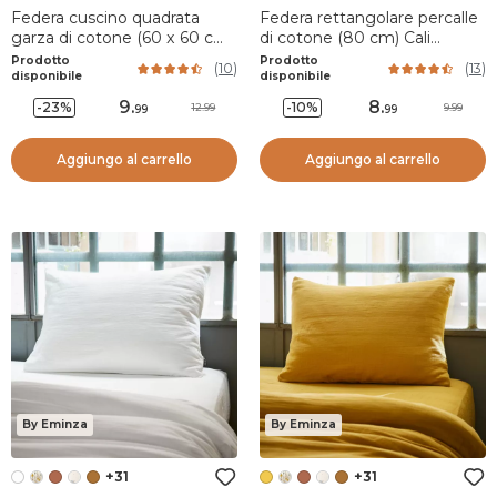
Federa cuscino quadrata
Federa rettangolare percalle
garza di cotone (60 x 60 cm)
di cotone (80 cm) Cali
Constance Camel
Bianco
Prodotto
Prodotto
(
10
)
(
13
)
disponibile
disponibile
9
.
8
.
-23%
-10%
12.99
9.99
99
99
Aggiungo al carrello
Aggiungo al carrello
By Eminza
By Eminza
+31
+31