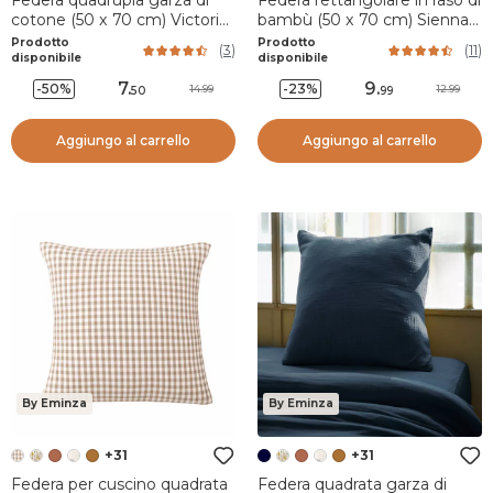
Federa quadrupla garza di
Federa rettangolare in raso di
cotone (50 x 70 cm) Victoria
bambù (50 x 70 cm) Sienna
x Gaïa Beige pampa
Beige
Prodotto
Prodotto
(
3
)
(
11
)
disponibile
disponibile
7
.
9
.
-50%
-23%
14.99
12.99
50
99
Aggiungo al carrello
Aggiungo al carrello
By Eminza
By Eminza
+31
+31
Federa per cuscino quadrata
Federa quadrata garza di