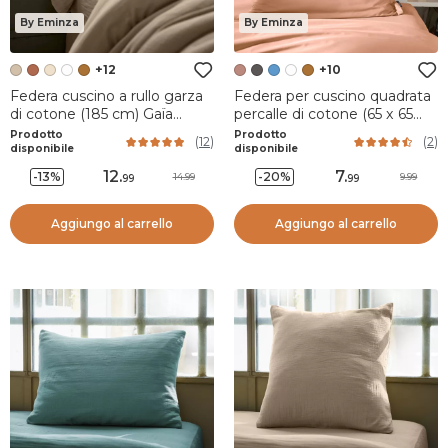
By Eminza
By Eminza
+12
+10
Federa cuscino a rullo garza
Federa per cuscino quadrata
di cotone (185 cm) Gaïa
percalle di cotone (65 x 65
Marrone corda
cm) Cali Corallo
Prodotto
Prodotto
(
12
)
(
2
)
disponibile
disponibile
12
.
7
.
-13%
-20%
14.99
9.99
99
99
Aggiungo al carrello
Aggiungo al carrello