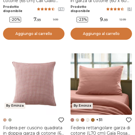
cotone (65 cm) Cali Giallo
in garza di cotone (60 x 60
senape
cm) Gaïa vichy Verde
Prodotto
Prodotto
(
37
)
(
8
)
eucalipto
disponibile
disponibile
7
.
9
.
-20%
-23%
9.99
12.99
99
99
Aggiungo al carrello
Aggiungo al carrello
By Eminza
By Eminza
+31
Fodera per cuscino quadrata
Federa rettangolare garza di
in doppia garza di cotone (60
cotone (L70 cm) Gaïa Rosa