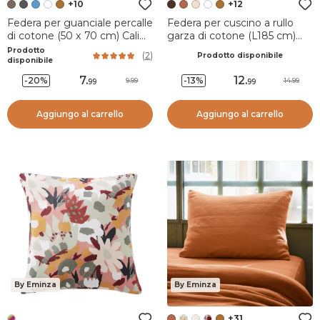
+10
+12
Federa per guanciale percalle
Federa per cuscino a rullo
di cotone (50 x 70 cm) Cali
garza di cotone (L185 cm)
Tortora
Gaïa Marrone
Prodotto
(
2
)
Prodotto disponibile
disponibile
7
.
12
.
-20%
-13%
9.99
14.99
99
99
Aggiungo al carrello
Aggiungo al carrello
By Eminza
By Eminza
+31