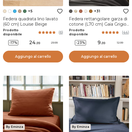
+5
+31
Federa quadrata lino lavato
Federa rettangolare garza di
(60 cm) Louise Beige
cotone (L70 cm) Gaïa Grigio
granito
Prodotto
Prodotto
(
6
)
(
44
)
disponibile
disponibile
24
.
9
.
-17%
-23%
29.99
12.99
99
99
Aggiungo al carrello
Aggiungo al carrello
By Eminza
By Eminza