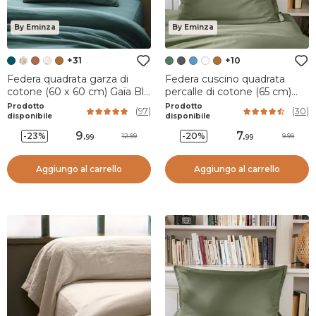
By Eminza
By Eminza
+31
+10
Federa quadrata garza di
Federa cuscino quadrata
cotone (60 x 60 cm) Gaïa Blu
percalle di cotone (65 cm)
ottanio
Cali Verde rosmarino
Prodotto
Prodotto
(
97
)
(
30
)
disponibile
disponibile
9
.
7
.
-23%
-20%
12.99
9.99
99
99
Aggiungo al carrello
Aggiungo al carrello