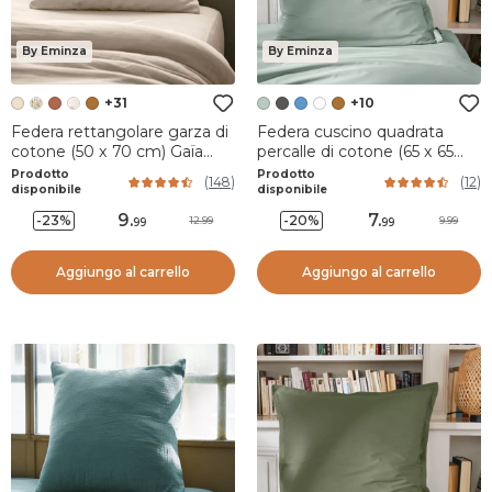
By Eminza
By Eminza
+31
+10
Federa rettangolare garza di
Federa cuscino quadrata
cotone (50 x 70 cm) Gaïa
percalle di cotone (65 x 65
Beige pampa
cm) Cali Verde eucalipto
Prodotto
Prodotto
(
148
)
(
12
)
disponibile
disponibile
9
.
7
.
-23%
-20%
12.99
9.99
99
99
Aggiungo al carrello
Aggiungo al carrello