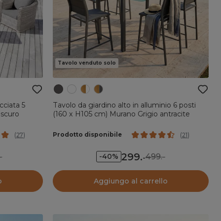
Tavolo venduto solo
cciata 5
Tavolo da giardino alto in alluminio 6 posti
 scuro
(160 x H105 cm) Murano Grigio antracite
Prodotto disponibile
(
27
)
(
21
)
299
.
-
499.-
-40%
-
o
Aggiungo al carrello