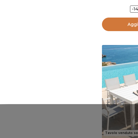
-1
Aggi
Tavolo venduto so