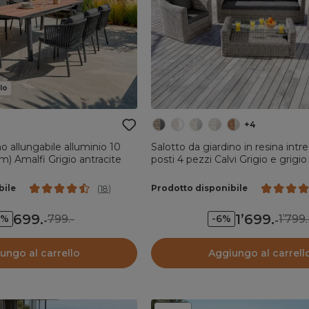
lo
+4
o allungabile alluminio 10
Salotto da giardino in resina intre
m) Amalfi Grigio antracite
posti 4 pezzi Calvi Grigio e grigio
bile
Prodotto disponibile
(
18
)
699
.
1’699
.
799.-
1’799.
3%
-6%
-
-
ungo al carrello
Aggiungo al carrell