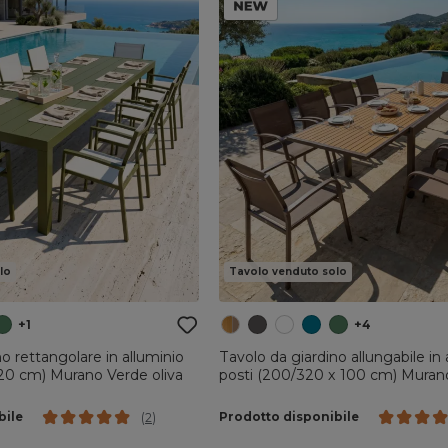
lo
Tavolo venduto solo
+1
+4
o rettangolare in alluminio
Tavolo da giardino allungabile in 
120 cm) Murano Verde oliva
posti (200/320 x 100 cm) Muran
effetto legno
bile
Prodotto disponibile
(
2
)