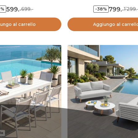
599
.
799
.
699.-
1’299.
4%
-38%
-
-
ungo al carrello
Aggiungo al carrell
lo