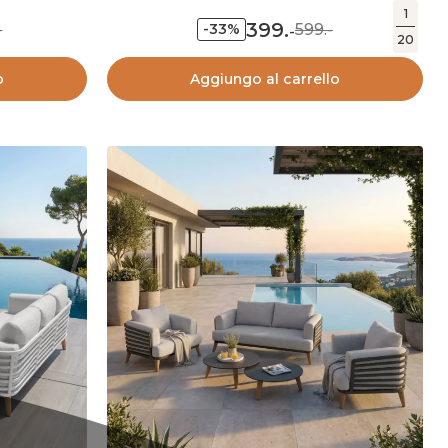
1
399
.
-
599.-
-33%
-
20
o
Aggiungo al carrello