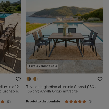
Tavolo venduto solo
alluminio 12
Tavolo da giardino alluminio 8 posti (136 x
o Bronzo e
136 cm) Amalfi Grigio antracite
Prodotto disponibile
(
3
)
(
6
)