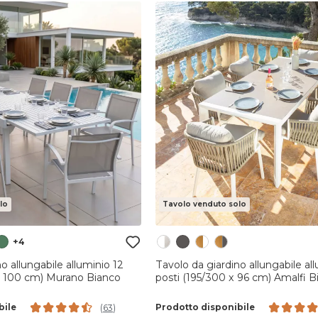
lo
Tavolo venduto solo
+4
o allungabile alluminio 12
Tavolo da giardino allungabile al
x 100 cm) Murano Bianco
posti (195/300 x 96 cm) Amalfi B
bile
Prodotto disponibile
(
63
)