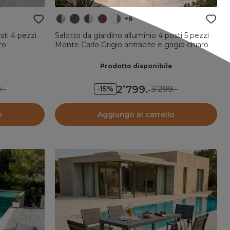
+6
sti 4 pezzi
Salotto da giardino alluminio 4 posti 5 pezzi
ro
Monte Carlo Grigio antracite e grigio chiaro
Prodotto disponibile
2’799
.
.-
3’299.-
-15%
-
o
Aggiungo al carrello