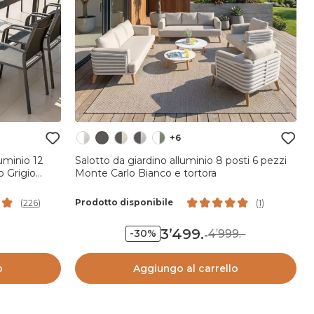
+6
luminio 12
Salotto da giardino alluminio 8 posti 6 pezzi
 Grigio
Monte Carlo Bianco e tortora
Prodotto disponibile
(
226
)
(
1
)
3’499
.
4’999.-
-30%
-
o
Aggiungo al carrello