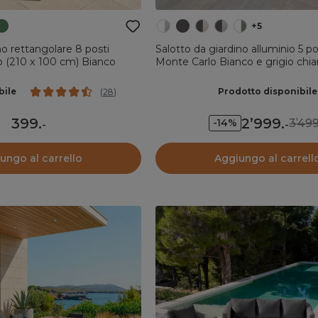
+5
no rettangolare 8 posti
Salotto da giardino alluminio 5 po
o (210 x 100 cm) Bianco
Monte Carlo Bianco e grigio chia
bile
Prodotto disponibile
(
28
)
399
.
2’999
.
3’499
-14%
-
-
ungo al carrello
Aggiungo al carrell