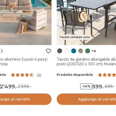
Tavolo venduto solo
+4
 pezzi
Tavolo da giardino allungabile al
rtora
posti (200/320 x 100 cm) Murano
antracite
bile
Prodotto disponibile
(
16
)
2’499
.
599
.
2’699.-
699.-
-14%
-
-
ungo al carrello
Aggiungo al carrell