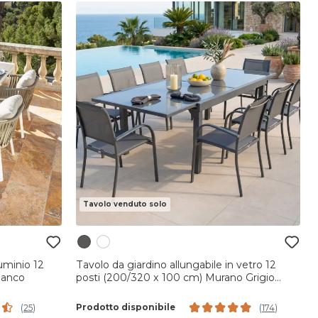
Tavolo venduto solo
luminio 12
Tavolo da giardino allungabile in vetro 12
ianco
posti (200/320 x 100 cm) Murano Grigio
antracite
Prodotto disponibile
(
25
)
(
174
)