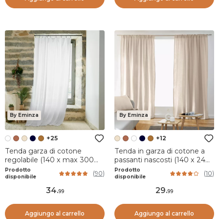
By Eminza
By Eminza
+25
+12
Tenda garza di cotone
Tenda in garza di cotone a
regolabile (140 x max 300
passanti nascosti (140 x 240
cm) Gaïa Bianco chantilly
cm) Gaïa Beige pampa
Prodotto
Prodotto
(
90
)
(
10
)
disponibile
disponibile
34
.
29
.
99
99
Aggiungo al carrello
Aggiungo al carrello