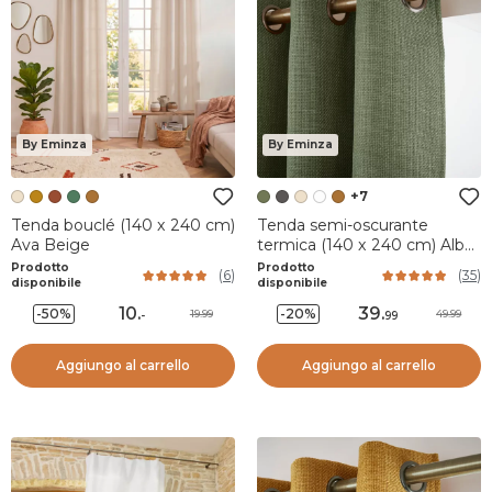
By Eminza
By Eminza
+7
Tenda bouclé (140 x 240 cm)
Tenda semi-oscurante
Ava Beige
termica (140 x 240 cm) Alba
Verde cachi
Prodotto
Prodotto
(
6
)
(
35
)
disponibile
disponibile
10
.
39
.
-50%
-20%
19.99
49.99
-
99
Aggiungo al carrello
Aggiungo al carrello