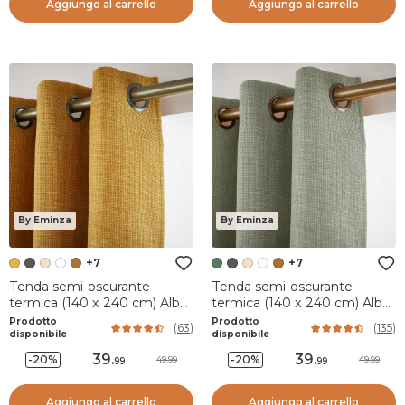
Aggiungo al carrello
Aggiungo al carrello
By Eminza
By Eminza
+7
+7
Tenda semi-oscurante
Tenda semi-oscurante
termica (140 x 240 cm) Alba
termica (140 x 240 cm) Alba
Giallo senape
Verde rosmarino
Prodotto
Prodotto
(
63
)
(
135
)
disponibile
disponibile
39
.
39
.
-20%
-20%
49.99
49.99
99
99
Aggiungo al carrello
Aggiungo al carrello