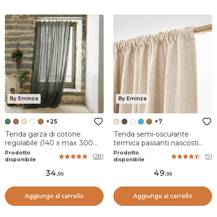
By Eminza
By Eminza
+25
+7
Tenda garza di cotone
Tenda semi-oscurante
regolabile (140 x max 300
termica passanti nascosti
cm) Gaïa Verde rosmarino
(140 x 240 cm) Alba Beige
Prodotto
Prodotto
(
28
)
(
9
)
grège
disponibile
disponibile
34
.
49
.
99
99
Aggiungo al carrello
Aggiungo al carrello