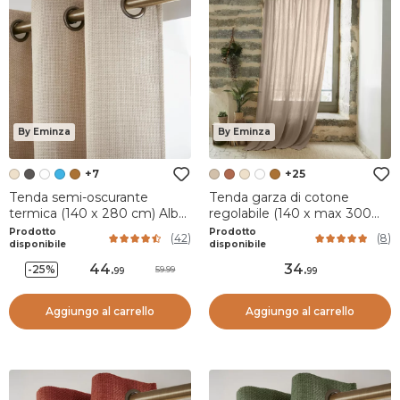
By Eminza
By Eminza
+7
+25
Tenda semi-oscurante
Tenda garza di cotone
termica (140 x 280 cm) Alba
regolabile (140 x max 300
Beige grège
cm) Gaïa Marrone corda
Prodotto
Prodotto
(
42
)
(
8
)
disponibile
disponibile
44
.
34
.
-25%
59.99
99
99
Aggiungo al carrello
Aggiungo al carrello