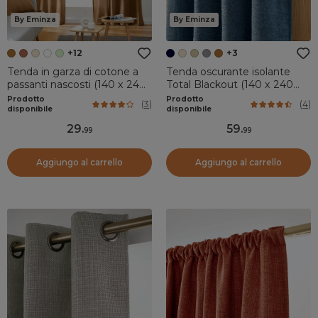
By Eminza
By Eminza
+12
+3
Tenda in garza di cotone a
Tenda oscurante isolante
passanti nascosti (140 x 240
Total Blackout (140 x 240
cm) Gaïa Camel
cm) Magnus Blu notte
Prodotto
Prodotto
(
3
)
(
4
)
disponibile
disponibile
29
.
59
.
99
99
Aggiungo al carrello
Aggiungo al carrello