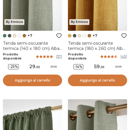
By Eminza
By Eminza
+7
+7
Tenda semi-oscurante
Tenda semi-oscurante
termica (140 x 180 cm) Alba
termica (180 x 260 cm) Alba
Verde rosmarino
Giallo senape
Prodotto
Prodotto
(
57
)
(
43
)
disponibile
disponibile
29
.
59
.
-25%
-14%
39.99
69.99
99
99
Aggiungo al carrello
Aggiungo al carrello