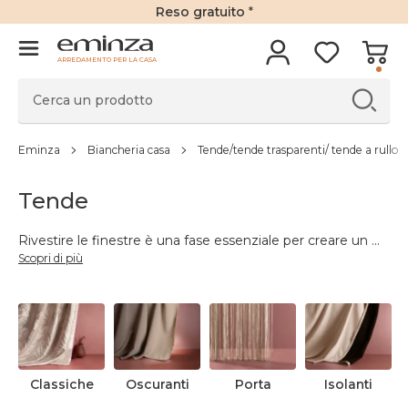
Reso gratuito
*
ARREDAMENTO PER LA CASA
Eminza
Biancheria casa
Tende/tende trasparenti/ tende a rullo
Tende
Rivestire le finestre è una fase essenziale per creare un
...
Scopri di più
Classiche
Oscuranti
Porta
Isolanti