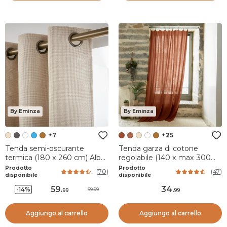
By Eminza
By Eminza
+7
+25
Tenda semi-oscurante
Tenda garza di cotone
termica (180 x 260 cm) Alba
regolabile (140 x max 300
Beige grège
cm) Gaïa Terracotta
Prodotto
Prodotto
(
70
)
(
47
)
disponibile
disponibile
59
.
34
.
-14%
69.99
99
99
Aggiungo al carrello
Aggiungo al carrello