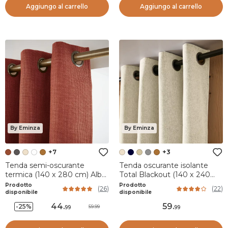
Aggiungo al carrello
Aggiungo al carrello
By Eminza
By Eminza
+7
+3
Tenda semi-oscurante
Tenda oscurante isolante
termica (140 x 280 cm) Alba
Total Blackout (140 x 240
Terracotta
cm) Magnus Beige
Prodotto
Prodotto
(
26
)
(
22
)
disponibile
disponibile
44
.
59
.
-25%
59.99
99
99