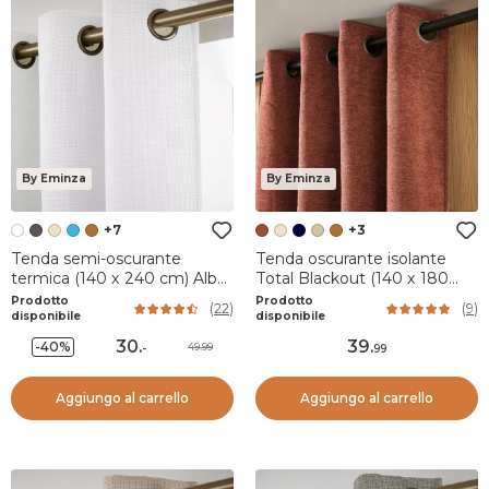
By Eminza
By Eminza
+7
+3
Tenda semi-oscurante
Tenda oscurante isolante
termica (140 x 240 cm) Alba
Total Blackout (140 x 180
Bianco perla
cm) Magnus Terracotta
Prodotto
Prodotto
(
22
)
(
9
)
disponibile
disponibile
30
.
39
.
-40%
49.99
-
99
Aggiungo al carrello
Aggiungo al carrello