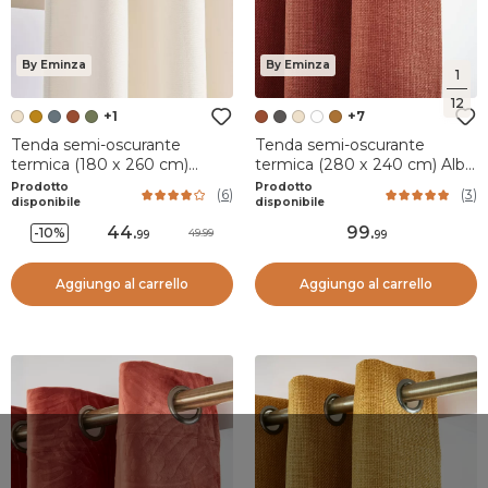
By Eminza
By Eminza
1
12
+1
+7
Tenda semi-oscurante
Tenda semi-oscurante
termica (180 x 260 cm)
termica (280 x 240 cm) Alba
Minuit Beige sabbia
Terracotta
Prodotto
Prodotto
(
6
)
(
3
)
disponibile
disponibile
44
.
99
.
-10%
49.99
99
99
Aggiungo al carrello
Aggiungo al carrello