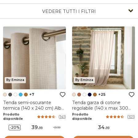
VEDERE TUTTI I FILTRI
By Eminza
By Eminza
+7
+25
Tenda semi-oscurante
Tenda garza di cotone
termica (140 x 240 cm) Alba
regolabile (140 x max 300
Beige grège
cm) Gaïa Beige pampa
Prodotto
Prodotto
(
141
)
(
101
)
disponibile
disponibile
39
.
34
.
-20%
49.99
99
99