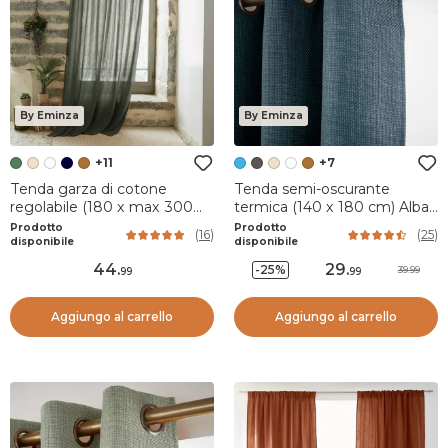
By Eminza
By Eminza
+11
+7
Tenda garza di cotone
Tenda semi-oscurante
regolabile (180 x max 300
termica (140 x 180 cm) Alba
cm) Gaïa Verde rosmarino
Blu
Prodotto
Prodotto
(
16
)
(
25
)
disponibile
disponibile
44
.
29
.
-25%
39.99
99
99
Aggiungo al carrello
Aggiungo al carrello