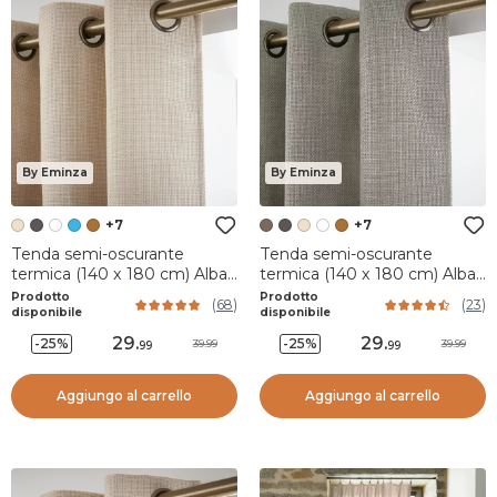
By Eminza
By Eminza
+7
+7
Tenda semi-oscurante
Tenda semi-oscurante
termica (140 x 180 cm) Alba
termica (140 x 180 cm) Alba
Beige grège
Tortora
Prodotto
Prodotto
(
68
)
(
23
)
disponibile
disponibile
29
.
29
.
-25%
-25%
39.99
39.99
99
99
Aggiungo al carrello
Aggiungo al carrello