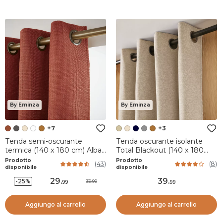
By Eminza
By Eminza
+7
+3
Tenda semi-oscurante
Tenda oscurante isolante
termica (140 x 180 cm) Alba
Total Blackout (140 x 180
Terracotta
cm) Magnus Panna
Prodotto
Prodotto
(
43
)
(
8
)
disponibile
disponibile
29
.
39
.
-25%
39.99
99
99
Aggiungo al carrello
Aggiungo al carrello