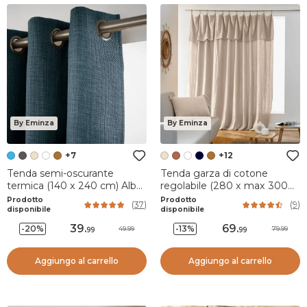
By Eminza
By Eminza
+7
+12
Tenda semi-oscurante
Tenda garza di cotone
termica (140 x 240 cm) Alba
regolabile (280 x max 300
Blu
cm) Gaïa Beige pampa
Prodotto
Prodotto
(
37
)
(
9
)
disponibile
disponibile
39
.
69
.
-20%
-13%
49.99
79.99
99
99
Aggiungo al carrello
Aggiungo al carrello