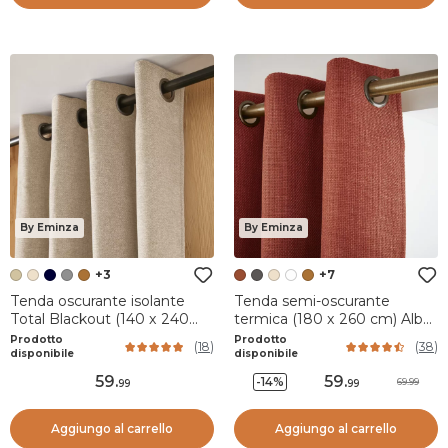
By Eminza
By Eminza
+3
+7
Tenda oscurante isolante
Tenda semi-oscurante
Total Blackout (140 x 240
termica (180 x 260 cm) Alba
cm) Magnus Panna
Terracotta
Prodotto
Prodotto
(
18
)
(
38
)
disponibile
disponibile
59
.
59
.
-14%
69.99
99
99
Aggiungo al carrello
Aggiungo al carrello