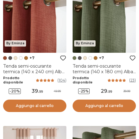
By Eminza
By Eminza
+7
+7
Tenda semi-oscurante
Tenda semi-oscurante
termica (140 x 240 cm) Alba
termica (140 x 180 cm) Alba
Terracotta
Verde cachi
Prodotto
Prodotto
(
104
)
(
23
)
disponibile
disponibile
39
.
29
.
-20%
-25%
49.99
39.99
99
99
Aggiungo al carrello
Aggiungo al carrello