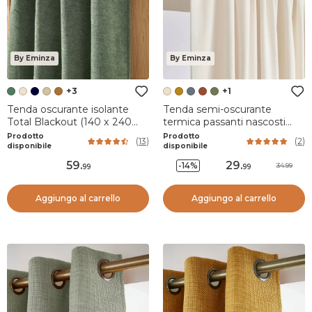
By Eminza
By Eminza
+3
+1
Tenda oscurante isolante
Tenda semi-oscurante
Total Blackout (140 x 240
termica passanti nascosti
cm) Magnus Verde
(140 x 240 cm) Minuit Beige
Prodotto
Prodotto
(
13
)
(
2
)
rosmarino
sabbia
disponibile
disponibile
59
.
29
.
-14%
34.99
99
99
Aggiungo al carrello
Aggiungo al carrello