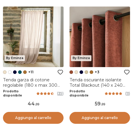
By Eminza
By Eminza
+11
+3
Tenda garza di cotone
Tenda oscurante isolante
regolabile (180 x max 300
Total Blackout (140 x 240
cm) Gaïa Beige pampa
cm) Magnus Terracotta
Prodotto
Prodotto
(
39
)
(
11
)
disponibile
disponibile
44
.
59
.
99
99
Aggiungo al carrello
Aggiungo al carrello