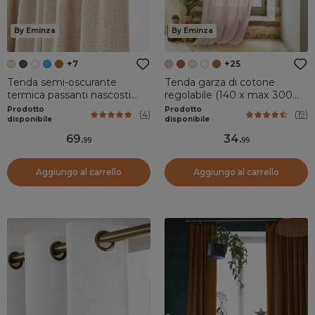
By Eminza
By Eminza
+7
+25
Tenda semi-oscurante
Tenda garza di cotone
termica passanti nascosti
regolabile (140 x max 300
(180 x 260 cm) Alba Beige
cm) Gaïa Rosa cipria
Prodotto
Prodotto
(
4
)
(
19
)
grège
disponibile
disponibile
69
.
34
.
99
99
Aggiungo al carrello
Aggiungo al carrello