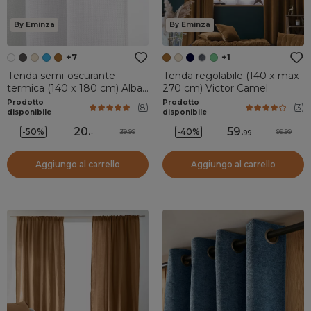
By Eminza
By Eminza
+7
+1
Tenda semi-oscurante
Tenda regolabile (140 x max
termica (140 x 180 cm) Alba
270 cm) Victor Camel
Bianco perla
Prodotto
Prodotto
(
8
)
(
3
)
disponibile
disponibile
20
.
59
.
-50%
-40%
39.99
99.99
-
99
Aggiungo al carrello
Aggiungo al carrello