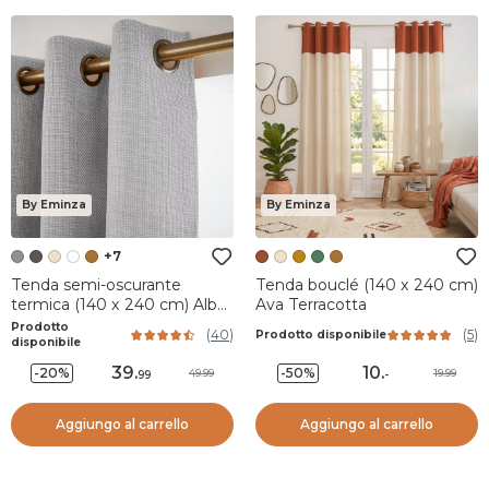
By Eminza
By Eminza
+7
Tenda semi-oscurante
Tenda bouclé (140 x 240 cm)
termica (140 x 240 cm) Alba
Ava Terracotta
Grigio
Prodotto
(
40
)
(
5
)
Prodotto disponibile
disponibile
39
.
10
.
-20%
-50%
49.99
19.99
99
-
Aggiungo al carrello
Aggiungo al carrello