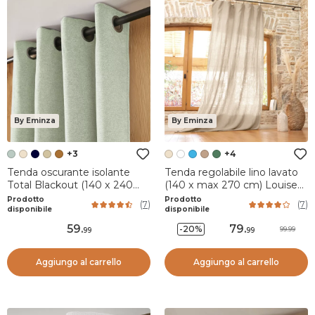
By Eminza
By Eminza
+3
+4
Tenda oscurante isolante
Tenda regolabile lino lavato
Total Blackout (140 x 240
(140 x max 270 cm) Louise
cm) Magnus Verde eucalipto
Beige
Prodotto
Prodotto
(
7
)
(
7
)
disponibile
disponibile
59
.
79
.
-20%
99.99
99
99
Aggiungo al carrello
Aggiungo al carrello