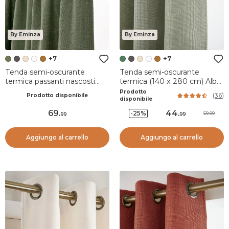
By Eminza
By Eminza
+7
+7
Tenda semi-oscurante
Tenda semi-oscurante
termica passanti nascosti
termica (140 x 280 cm) Alba
(180 x 260 cm) Alba Verde
Verde rosmarino
Prodotto
(
36
)
Prodotto disponibile
cachi
disponibile
69
.
44
.
-25%
59.99
99
99
Aggiungo al carrello
Aggiungo al carrello