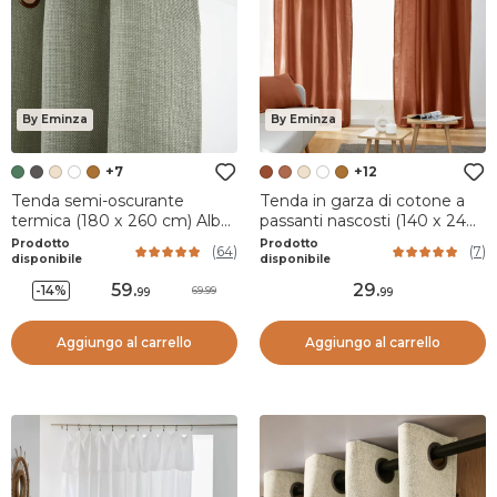
By Eminza
By Eminza
+7
+12
Tenda semi-oscurante
Tenda in garza di cotone a
termica (180 x 260 cm) Alba
passanti nascosti (140 x 240
Verde rosmarino
cm) Gaïa Terracotta
Prodotto
Prodotto
(
64
)
(
7
)
disponibile
disponibile
59
.
29
.
-14%
69.99
99
99
Aggiungo al carrello
Aggiungo al carrello