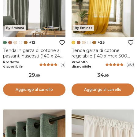
By Eminza
By Eminza
+12
+25
Tenda in garza di cotone a
Tenda garza di cotone
passanti nascosti (140 x 240
regolabile (140 x max 300
cm) Gaïa Verde rosmarino
cm) Gaïa Giallo zafferano
Prodotto
Prodotto
(
4
)
(
30
)
disponibile
disponibile
29
.
34
.
99
99
Aggiungo al carrello
Aggiungo al carrello