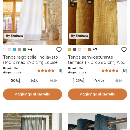
By Eminza
By Eminza
+4
+7
Tenda regolabile lino lavato
Tenda semi-oscurante
(140 x max 270 cm) Louise
termica (140 x 280 cm) Alba
Bianco
Giallo senape
Prodotto
Prodotto
(
11
)
(
19
)
disponibile
disponibile
50
.
44
.
-50%
-25%
99.99
59.99
-
99
Aggiungo al carrello
Aggiungo al carrello