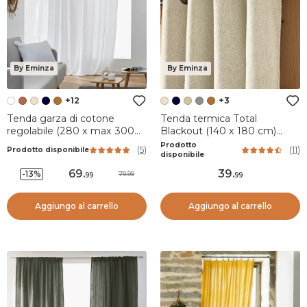
By Eminza
By Eminza
+12
+3
Tenda garza di cotone
Tenda termica Total
regolabile (280 x max 300
Blackout (140 x 180 cm)
cm) Gaïa Bianco chantilly
Magnus Beige pampa
Prodotto
(
5
)
(
11
)
Prodotto disponibile
disponibile
69
.
39
.
-13%
79.99
99
99
Aggiungo al carrello
Aggiungo al carrello