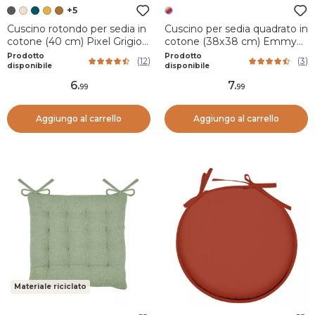
+5
Cuscino rotondo per sedia in
Cuscino per sedia quadrato in
cotone (40 cm) Pixel Grigio
cotone (38x38 cm) Emmy
antracite
Multicolore
Prodotto
Prodotto
(
12
)
(
3
)
disponibile
disponibile
6
.
7
.
99
99
Aggiungo al carrello
Aggiungo al carrello
Materiale riciclato