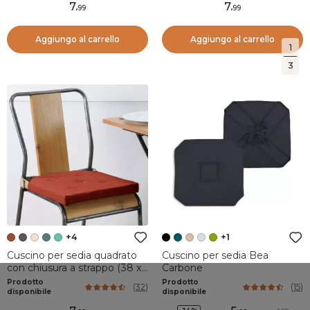
7
.
7
.
99
99
Aggiungo al carrello
Aggiungo al carrello
1
3
+4
+1
Cuscino per sedia quadrato
Cuscino per sedia Bea
con chiusura a strappo (38 x
Carbone
38 cm) Duo Terracotta
Prodotto
Prodotto
(
32
)
(
15
)
disponibile
disponibile