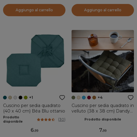
Aggiungo al carrello
Aggiungo al carrello
+1
+4
Cuscino per sedia quadrato
Cuscino per sedia quadrato in
(40 x 40 cm) Béa Blu ottanio
velluto (38 x 38 cm) Dandy
Verde cachi
Prodotto
(
30
)
Prodotto disponibile
disponibile
6
.
7
.
99
99