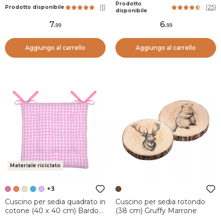
Beige
Prodotto
(
1
)
(
25
)
Prodotto disponibile
disponibile
7
.
6
.
99
99
Aggiungo al carrello
Aggiungo al carrello
Materiale riciclato
+3
Cuscino per sedia quadrato in
Cuscino per sedia rotondo
cotone (40 x 40 cm) Bardot
(38 cm) Gruffy Marrone
Rosa