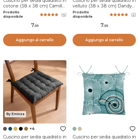
Cuscino per sedia quadrato in
Cuscino per sedia quadrato in
cotone (38 x 38 cm) Camille
velluto (38 x 38 cm) Dandy
Giallo senape
Camel
Prodotto
Prodotto
(
4
)
(
2
)
disponibile
disponibile
7
.
7
.
99
99
Aggiungo al carrello
Aggiungo al carrello
By Eminza
+4
Cuscino per sedia quadrato in
Cuscino per sedia quadrato in