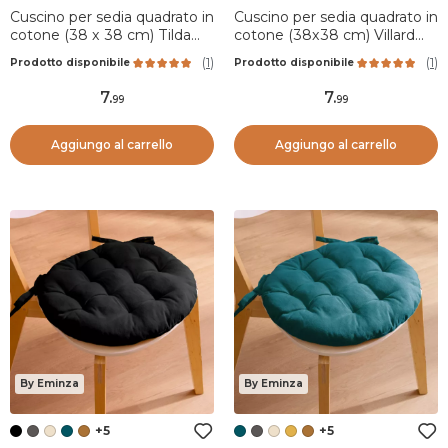
Cuscino per sedia quadrato in
Cuscino per sedia quadrato in
cotone (38 x 38 cm) Tilda
cotone (38x38 cm) Villard
Ecru
Rosso
(
1
)
(
1
)
Prodotto disponibile
Prodotto disponibile
7
.
7
.
99
99
Aggiungo al carrello
Aggiungo al carrello
By Eminza
By Eminza
+5
+5