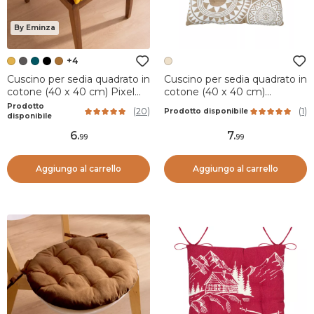
By Eminza
+4
Cuscino per sedia quadrato in
Cuscino per sedia quadrato in
cotone (40 x 40 cm) Pixel
cotone (40 x 40 cm)
Giallo senape
Mekong Beige
Prodotto
(
20
)
(
1
)
Prodotto disponibile
disponibile
6
.
7
.
99
99
Aggiungo al carrello
Aggiungo al carrello