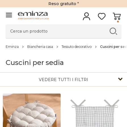
Reso gratuito
*
ARREDAMENTO PER LA CASA
Eminza
Biancheria casa
Tessuto decorativo
Cuscini per sed
Cuscini per sedia
VEDERE TUTTI I FILTRI