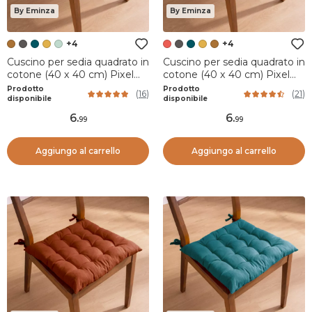
By Eminza
By Eminza
+4
+4
Cuscino per sedia quadrato in
Cuscino per sedia quadrato in
cotone (40 x 40 cm) Pixel
cotone (40 x 40 cm) Pixel
Camel
Rosso
Prodotto
Prodotto
(
16
)
(
21
)
disponibile
disponibile
6
.
6
.
99
99
Aggiungo al carrello
Aggiungo al carrello