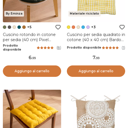
By Eminza
Materiale riciclato
+5
+3
Cuscino rotondo in cotone
Cuscino per sedia quadrato in
per sedia (40 cm) Pixel
cotone (40 x 40 cm) Bardot
Verde cachi
Giallo
Prodotto
(
8
)
(
1
)
Prodotto disponibile
disponibile
6
.
7
.
99
99
Aggiungo al carrello
Aggiungo al carrello