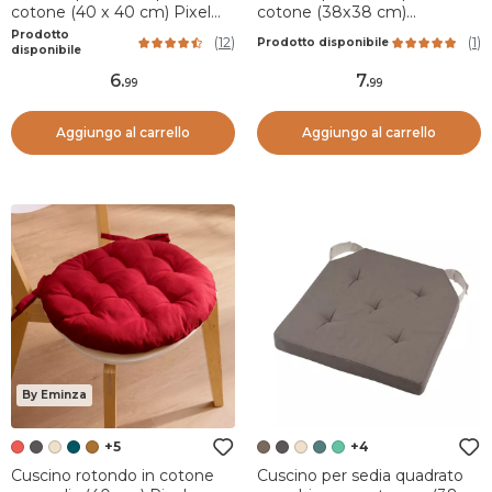
cotone (40 x 40 cm) Pixel
cotone (38x38 cm)
Grigio antracite
Barbados Verde celadon
Prodotto
(
12
)
(
1
)
Prodotto disponibile
disponibile
6
.
7
.
99
99
Aggiungo al carrello
Aggiungo al carrello
By Eminza
+5
+4
Cuscino rotondo in cotone
Cuscino per sedia quadrato