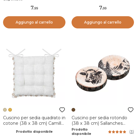
7
.
7
.
99
99
Aggiungo al carrello
Aggiungo al carrello
Cuscino per sedia quadrato in
Cuscino per sedia rotondo
cotone (38 x 38 cm) Camille
(38 x 38 cm) Sallanches
Ecru
Marrone
Prodotto
(
3
)
Prodotto disponibile
disponibile