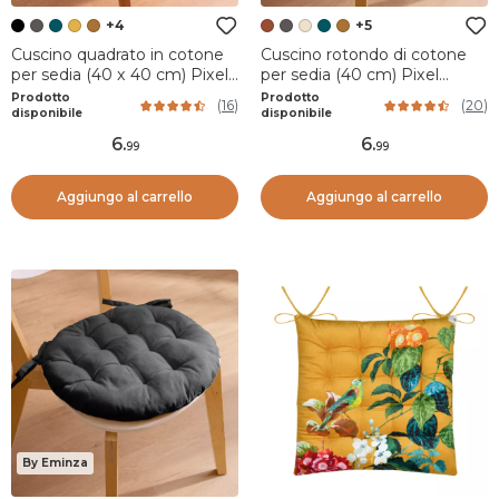
+4
+5
Cuscino quadrato in cotone
Cuscino rotondo di cotone
per sedia (40 x 40 cm) Pixel
per sedia (40 cm) Pixel
Nero
Terracotta
Prodotto
Prodotto
(
16
)
(
20
)
disponibile
disponibile
6
.
6
.
99
99
Aggiungo al carrello
Aggiungo al carrello
By Eminza