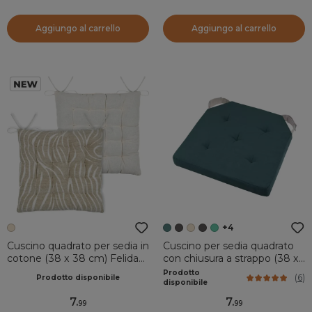
Aggiungo al carrello
Aggiungo al carrello
+4
Cuscino quadrato per sedia in
Cuscino per sedia quadrato
cotone (38 x 38 cm) Felidae
con chiusura a strappo (38 x
Beige
38 cm) Duo Blu verde
Prodotto
(
6
)
Prodotto disponibile
disponibile
7
.
7
.
99
99