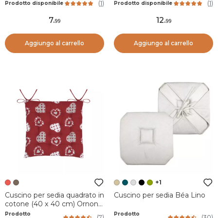
(
1
)
(
1
)
Prodotto disponibile
Prodotto disponibile
7
.
12
.
99
99
Aggiungo al carrello
Aggiungo al carrello
+1
Cuscino per sedia quadrato in
Cuscino per sedia Béa Lino
cotone (40 x 40 cm) Ornon
Rosso
Prodotto
Prodotto
(
7
)
(
30
)