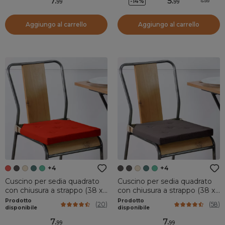
7
.
5
.
-14%
6.99
99
99
Aggiungo al carrello
Aggiungo al carrello
+4
+4
Cuscino per sedia quadrato
Cuscino per sedia quadrato
con chiusura a strappo (38 x
con chiusura a strappo (38 x
38 cm) Duo Rosso
38 cm) Duo Grigio scuro
Prodotto
Prodotto
(
20
)
(
58
)
disponibile
disponibile
7
.
7
.
99
99