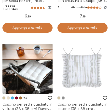
per sedia (40 cm) Pixel
con chiusura a strappo (38 x
Rosso
38 cm) Duo Tortora
Prodotto
(
17
)
(
5
)
Prodotto disponibile
disponibile
6
.
7
.
99
99
Aggiungo al carrello
Aggiungo al carrello
+4
Cuscino per sedia quadrato in
Cuscino per sedia quadrato in
velluto (38 x 38 cm) Dandy
cotone (38 x 38 cm)