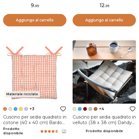
9
.
12
.
99
99
Aggiungo al carrello
Aggiungo al carrello
Materiale riciclato
+3
+4
Cuscino per sedia quadrato in
Cuscino per sedia quadrato in
cotone (40 x 40 cm) Bardot
velluto (38 x 38 cm) Dandy
Arancione
Beige
Prodotto
(
2
)
Prodotto disponibile
disponibile