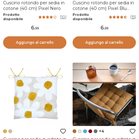
Cuscino rotondo per sedia in
Cuscino rotondo per sedia in
cotone (40 cm) Pixel Nero
cotone (40 cm) Pixel Blu
ottanio
Prodotto
Prodotto
(
10
)
(
15
)
disponibile
disponibile
6
.
6
.
99
99
Aggiungo al carrello
Aggiungo al carrello
+4