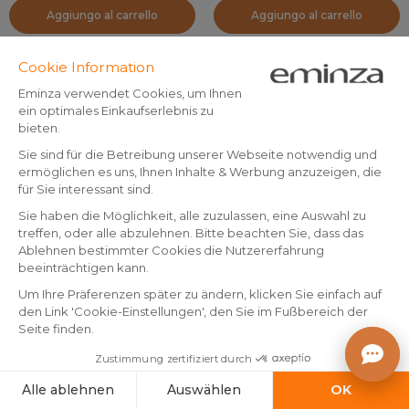
Aggiungo al carrello
Aggiungo al carrello
Cuscino per sedia quadrato in
Cuscino per sedia quadrato in
cotone (38x38 cm)
cotone (38 x 38 cm)
Bordemer Blu navy
Valgenis Ecru
Prodotto disponibile
Prodotto disponibile
4
.
5
.
-50%
-50%
7.99
9.99
-
-