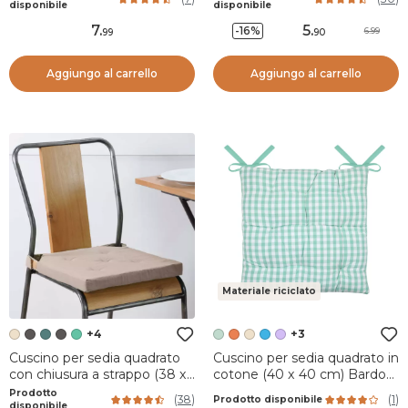
disponibile
disponibile
7
.
5
.
-16%
6.99
99
90
Aggiungo al carrello
Aggiungo al carrello
Materiale riciclato
+4
+3
Cuscino per sedia quadrato
Cuscino per sedia quadrato in
con chiusura a strappo (38 x
cotone (40 x 40 cm) Bardot
38 cm) Duo Beige
Verde menta
Prodotto
(
38
)
(
1
)
Prodotto disponibile
disponibile