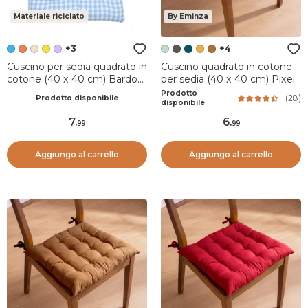
Materiale riciclato
By Eminza
+3
+4
Cuscino per sedia quadrato in
Cuscino quadrato in cotone
cotone (40 x 40 cm) Bardot
per sedia (40 x 40 cm) Pixel
Azzurro
Verde menta
Prodotto
(
28
)
Prodotto disponibile
disponibile
7
.
6
.
99
99
Aggiungo al carrello
Aggiungo al carrello