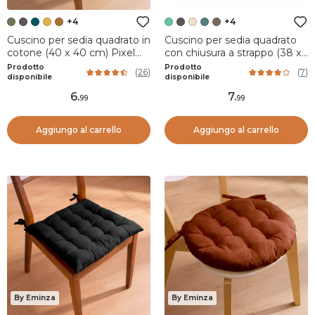
+4
+4
Cuscino per sedia quadrato in
Cuscino per sedia quadrato
cotone (40 x 40 cm) Pixel
con chiusura a strappo (38 x
Verde cachi
38 cm) Duo Verde giada
Prodotto
Prodotto
(
26
)
(
7
)
disponibile
disponibile
6
.
7
.
99
99
Aggiungo al carrello
Aggiungo al carrello
By Eminza
By Eminza