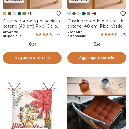
+5
+5
Cuscino rotondo per sedia in
Cuscino rotondo per sedia in
cotone (40 cm) Pixel Giallo
cotone (40 cm) Pixel Verde
senape
menta
Prodotto
Prodotto
(
22
)
(
21
)
disponibile
disponibile
6
.
6
.
99
99
Aggiungo al carrello
Aggiungo al carrello