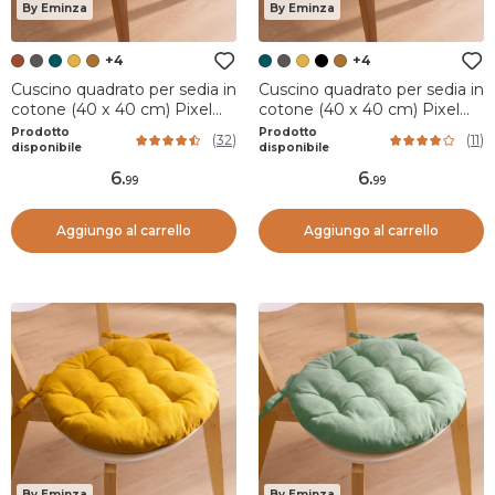
By Eminza
By Eminza
+4
+4
Cuscino quadrato per sedia in
Cuscino quadrato per sedia in
cotone (40 x 40 cm) Pixel
cotone (40 x 40 cm) Pixel
Terracotta
Blu anatra
Prodotto
Prodotto
(
32
)
(
11
)
disponibile
disponibile
6
.
6
.
99
99
Aggiungo al carrello
Aggiungo al carrello
By Eminza
By Eminza