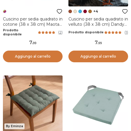
+4
Cuscino per sedia quadrato in
Cuscino per sedia quadrato in
cotone (38 x 38 cm) Maota
velluto (38 x 38 cm) Dandy
Multicolore
Terracotta
Prodotto
(
2
)
(
1
)
Prodotto disponibile
disponibile
7
.
7
.
99
99
Aggiungo al carrello
Aggiungo al carrello
By Eminza