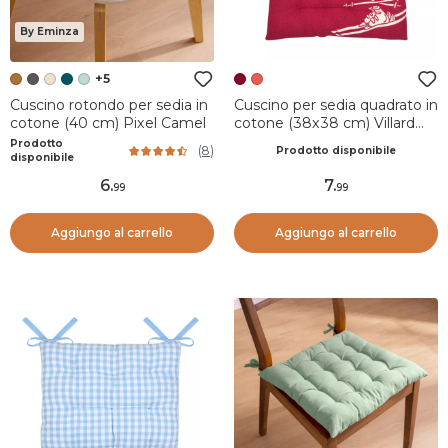
By Eminza
+5
Cuscino rotondo per sedia in
Cuscino per sedia quadrato in
cotone (40 cm) Pixel Camel
cotone (38x38 cm) Villard
Bordeaux
Prodotto
(
8
)
Prodotto disponibile
disponibile
6
.
7
.
99
99
Aggiungo al carrello
Aggiungo al carrello