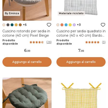
By Eminza
Materiale riciclato
+5
+3
Cuscino rotondo per sedia in
Cuscino per sedia quadrato in
cotone (40 cm) Pixel Beige
cotone (40 x 40 cm) Bardot
Beige
Prodotto
Prodotto
(
26
)
(
3
)
disponibile
disponibile
6
.
7
.
99
99
Aggiungo al carrello
Aggiungo al carrello