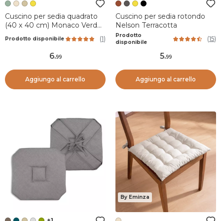
Cuscino per sedia quadrato
Cuscino per sedia rotondo
(40 x 40 cm) Monaco Verde
Nelson Terracotta
salvia
Prodotto
(
1
)
(
15
)
Prodotto disponibile
disponibile
6
.
5
.
99
99
Aggiungo al carrello
Aggiungo al carrello
By Eminza
+1