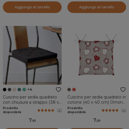
Aggiungo al carrello
Aggiungo al carrello
+4
Cuscino per sedia quadrato
Cuscino per sedia quadrato in
con chiusura a strappo (38 x
cotone (40 x 40 cm) Ornon
38 cm) Duo Nero
Tortora
Prodotto
Prodotto
(
2
)
(
4
)
disponibile
disponibile
7
.
7
.
99
99