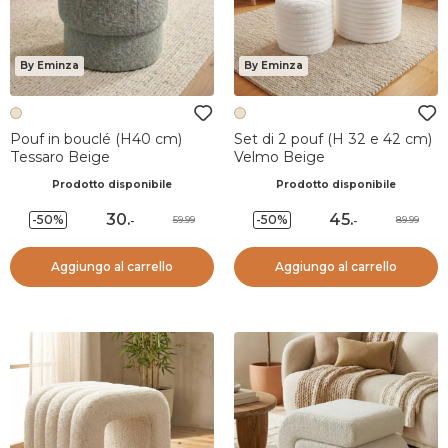
By Eminza
By Eminza
Pouf in bouclé (H40 cm)
Set di 2 pouf (H 32 e 42 cm)
Tessaro Beige
Velmo Beige
Prodotto disponibile
Prodotto disponibile
30
.
45
.
-50%
-50%
59.99
89.99
-
-
Aggiungo al carrello
Aggiungo al carrello