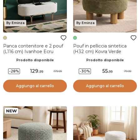
By Eminza
By Eminza
Panca contenitore e 2 pouf
Pouf in pelliccia sintetica
(L116 cm) Ivanhoe Ecru
(H32 cm) Kovra Verde
Prodotto disponibile
Prodotto disponibile
129
.
55
.
-28%
-30%
179.99
79.99
99
99
Aggiungo al carrello
Aggiungo al carrello