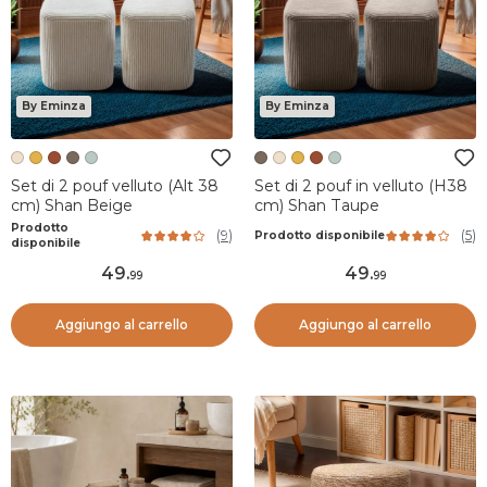
By Eminza
By Eminza
Set di 2 pouf velluto (Alt 38
Set di 2 pouf in velluto (H38
cm) Shan Beige
cm) Shan Taupe
Prodotto
(
9
)
(
5
)
Prodotto disponibile
disponibile
49
.
49
.
99
99
Aggiungo al carrello
Aggiungo al carrello