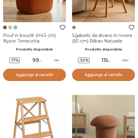
Pouf in bouclé (H43 cm)
Sgabello da divano in rovere
Nyxor Terracotta
(50 cm) Bilbao Naturale
Prodotto disponibile
Prodotto disponibile
99
.
115
.
-17%
-50%
119.-
229.-
-
-
Aggiungo al carrello
Aggiungo al carrello