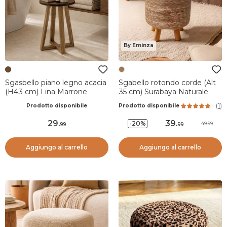
By Eminza
Sgasbello piano legno acacia
Sgabello rotondo corde (Alt
(H43 cm) Lina Marrone
35 cm) Surabaya Naturale
(
1
)
Prodotto disponibile
Prodotto disponibile
29
.
39
.
-20%
49.99
99
99
Aggiungo al carrello
Aggiungo al carrello