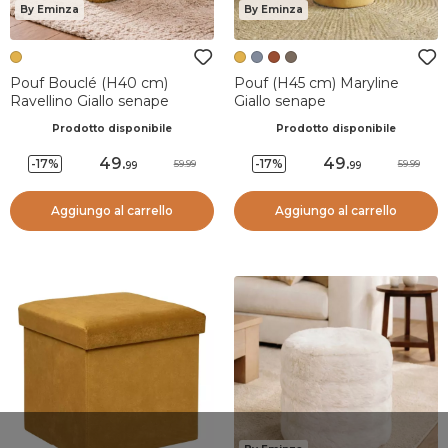
By Eminza
By Eminza
Pouf Bouclé (H40 cm)
Pouf (H45 cm) Maryline
Ravellino Giallo senape
Giallo senape
Prodotto disponibile
Prodotto disponibile
49
.
49
.
-17%
-17%
59.99
59.99
99
99
Aggiungo al carrello
Aggiungo al carrello