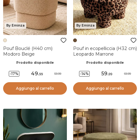
By Eminza
By Eminza
Pouf Bouclé (H40 cm)
Pouf in ecopelliccia (H32 cm)
Modoro Beige
Leopardo Marrone
Prodotto disponibile
Prodotto disponibile
49
.
59
.
-17%
-14%
59.99
69.99
99
99
Aggiungo al carrello
Aggiungo al carrello