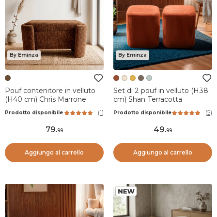
By Eminza
By Eminza
Pouf contenitore in velluto
Set di 2 pouf in velluto (H38
(H40 cm) Chris Marrone
cm) Shan Terracotta
(
1
)
(
5
)
Prodotto disponibile
Prodotto disponibile
79
.
49
.
99
99
Aggiungo al carrello
Aggiungo al carrello