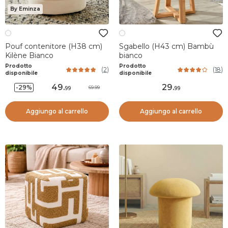
By Eminza
Pouf contenitore (H38 cm)
Sgabello (H43 cm) Bambù
Kilène Bianco
bianco
Prodotto
Prodotto
(
2
)
(
18
)
disponibile
disponibile
49
.
29
.
-29%
69.99
99
99
Aggiungo al carrello
Aggiungo al carrello