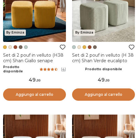
By Eminza
By Eminza
Set di 2 pouf in velluto (H38
Set di 2 pouf in velluto (H 38
cm) Shan Giallo senape
cm) Shan Verde eucalipto
Prodotto
(
4
)
Prodotto disponibile
disponibile
49
.
49
.
99
99
Aggiungo al carrello
Aggiungo al carrello