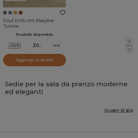
Pouf (H45 cm) Maryline
Tortora
Prodotto disponibile
1
30
.
-50%
59.99
-
1
Aggiungo al carrello
Sedie per la sala da pranzo moderne
ed eleganti
Scopri di più