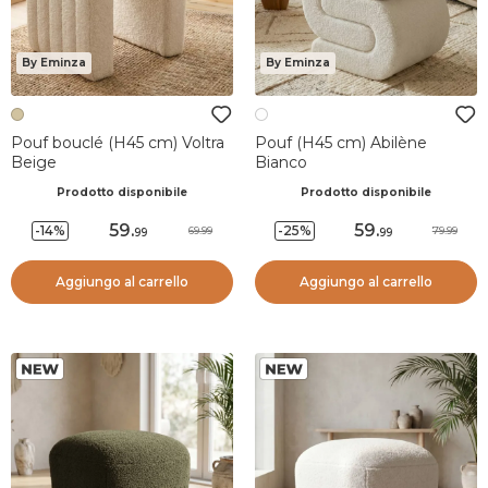
By Eminza
By Eminza
Pouf bouclé (H45 cm) Voltra
Pouf (H45 cm) Abilène
Beige
Bianco
Prodotto disponibile
Prodotto disponibile
59
.
59
.
-14%
-25%
69.99
79.99
99
99
Aggiungo al carrello
Aggiungo al carrello