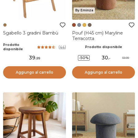
By Eminza
Sgabello 3 gradini Bambù
Pouf (H45 cm) Maryline
Terracotta
Prodotto
(
44
)
Prodotto disponibile
disponibile
39
.
30
.
-50%
59.99
99
-
Aggiungo al carrello
Aggiungo al carrello