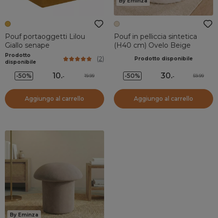
By Eminza
Pouf portaoggetti Lilou
Pouf in pelliccia sintetica
Giallo senape
(H40 cm) Ovelo Beige
Prodotto
(
2
)
Prodotto disponibile
disponibile
10
.
30
.
-50%
-50%
19.99
59.99
-
-
Aggiungo al carrello
Aggiungo al carrello
By Eminza