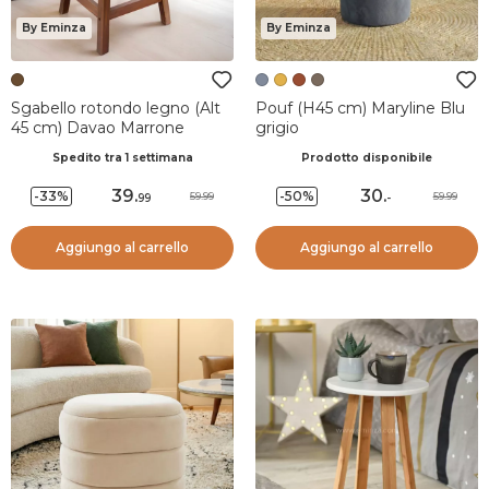
By Eminza
By Eminza
Sgabello rotondo legno (Alt
Pouf (H45 cm) Maryline Blu
45 cm) Davao Marrone
grigio
Spedito tra 1 settimana
Prodotto disponibile
39
.
30
.
-33%
-50%
59.99
59.99
99
-
Aggiungo al carrello
Aggiungo al carrello