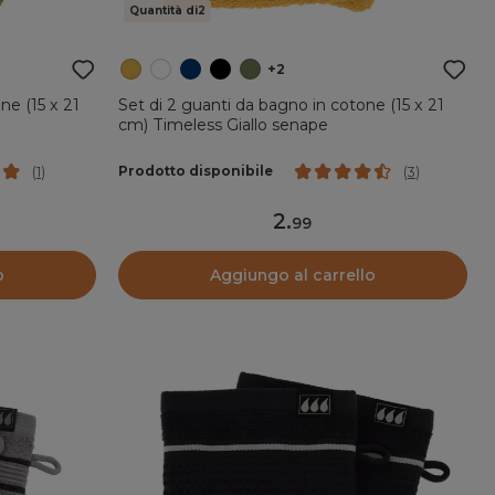
Quantità di2
+2
one (15 x 21
Set di 2 guanti da bagno in cotone (15 x 21
cm) Timeless Giallo senape
Prodotto disponibile
(
1
)
(
3
)
2
.
99
o
Aggiungo al carrello