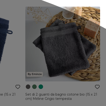
By Eminza
e (15 x 21
Set di 2 guanti da bagno cotone bio (15 x 21
cm) Méline Grigio tempesta