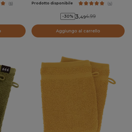
Prodotto disponibile
(
6
)
(
4
)
3
.
4.99
-30%
49
o
Aggiungo al carrello