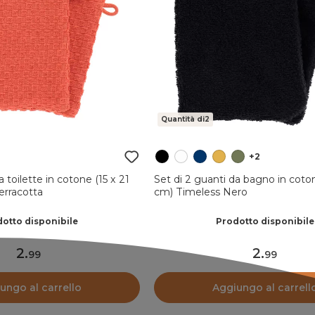
Quantità di2
+2
a toilette in cotone (15 x 21
Set di 2 guanti da bagno in coton
erracotta
cm) Timeless Nero
otto disponibile
Prodotto disponibile
2
.
2
.
99
99
ungo al carrello
Aggiungo al carrell