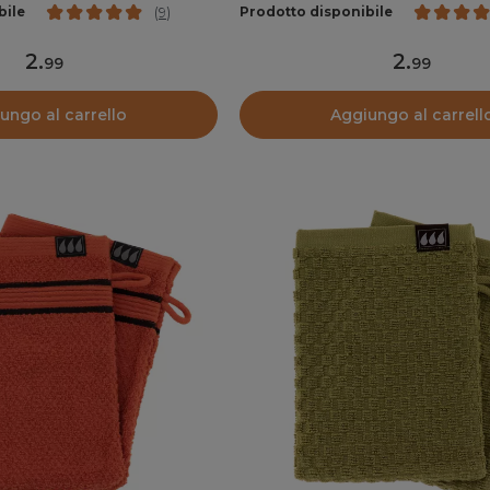
bile
Prodotto disponibile
(
9
)
2
.
2
.
99
99
ungo al carrello
Aggiungo al carrell