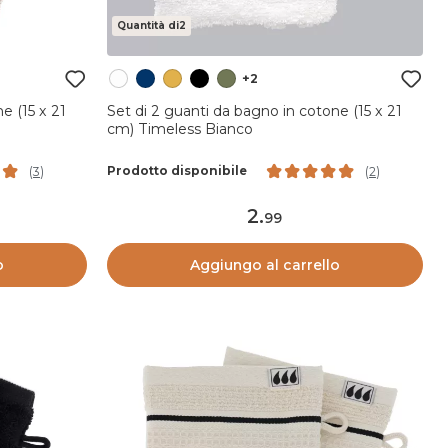
Quantità di2
+2
e (15 x 21
Set di 2 guanti da bagno in cotone (15 x 21
cm) Timeless Bianco
Prodotto disponibile
(
3
)
(
2
)
2
.
99
o
Aggiungo al carrello