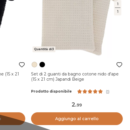
1
1
Quantità di3
e (15 x 21
Set di 2 guanti da bagno cotone nido d'ape
(15 x 21 cm) Japandi Beige
Prodotto disponibile
(
1
)
2
.
99
o
Aggiungo al carrello