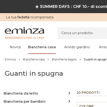
☀️ SUMMER DAYS : CHF 10.- di sconto
La tua
fedeltà
ricompensata
ARREDAMENTO PER LA CASA
Novità
Biancheria casa
Arredo giardino
Arre
Eminza
Biancheria casa
Biancheria bagno
Guanti in spugn
Guanti in spugna
20 PRODOTTI
Biancheria da letto
Biancheria per bambini
COLORE