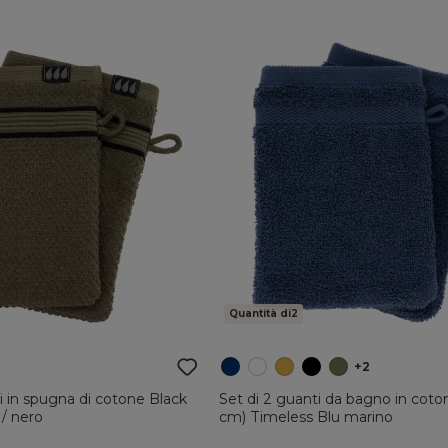
Quantità di2
+2
i in spugna di cotone Black
Set di 2 guanti da bagno in coton
 / nero
cm) Timeless Blu marino