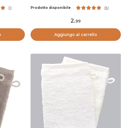
Prodotto disponibile
(
1
)
(
8
)
2
.
99
o
Aggiungo al carrello