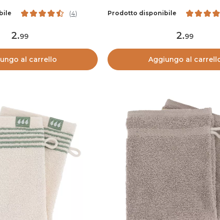
bile
Prodotto disponibile
(
4
)
2
.
2
.
99
99
ungo al carrello
Aggiungo al carrell