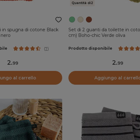
Quantità di2
i in spugna di cotone Black
Set di 2 guanti da toilette in cot
 nero
cm) Boho-chic Verde oliva
bile
Prodotto disponibile
(
7
)
2
.
2
.
99
99
ungo al carrello
Aggiungo al carrell