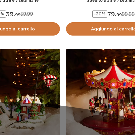
 tra 5 e 7 settimane
Spedito tra 5 e 7 settim
39
.
79
.
59.99
99.99
3%
-20%
99
99
ungo al carrello
Aggiungo al carrell