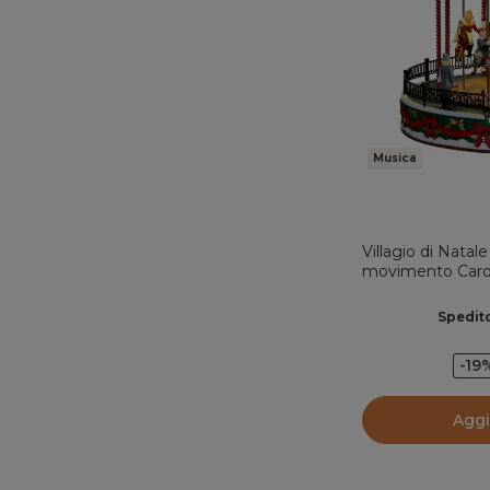
Musica
Villagio di Nata
movimento Caro
Spedito
-19
Aggi