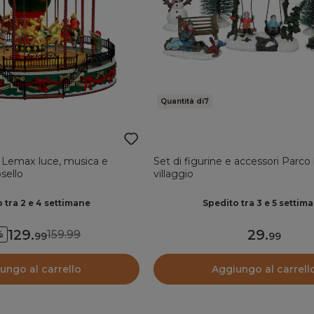
Quantità di7
le Lemax luce, musica e
Set di figurine e accessori Parco
sello
villaggio
 tra 2 e 4 settimane
Spedito tra 3 e 5 settim
129
.
29
.
159.99
%
99
99
ungo al carrello
Aggiungo al carrell