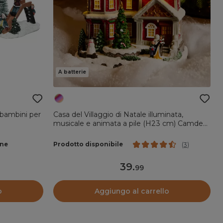
A batterie
 bambini per
Casa del Villaggio di Natale illuminata,
musicale e animata a pile (H23 cm) Camden
Street
ane
Prodotto disponibile
(
3
)
39
.
99
o
Aggiungo al carrello