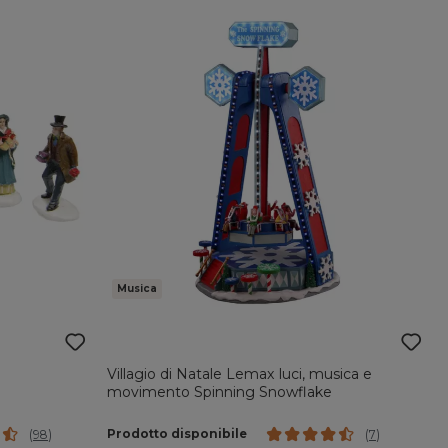
Musica
Villagio di Natale Lemax luci, musica e
movimento Spinning Snowflake
Prodotto disponibile
(
98
)
(
7
)