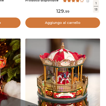
ane
Prodotto disponibile
(
1
)
1
13
129
.
99
o
Aggiungo al carrello