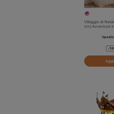
Villaggio di Nat
cm) Avventure in
Spedito
-3
Aggi