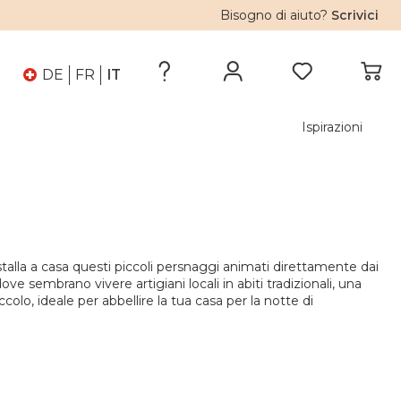
Bisogno di aiuto?
Scrivici
DE
FR
IT
Ispirazioni
nstalla a casa questi piccoli persnaggi animati direttamente dai
e sembrano vivere artigiani locali in abiti tradizionali, una
ccolo, ideale per abbellire la tua casa per la notte di