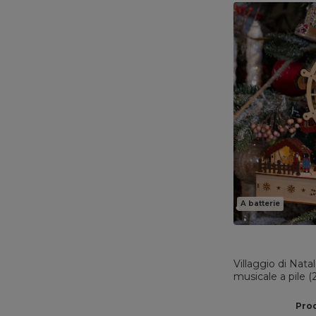
A batterie
Villaggio di Nata
musicale a pile 
colorata
Prod