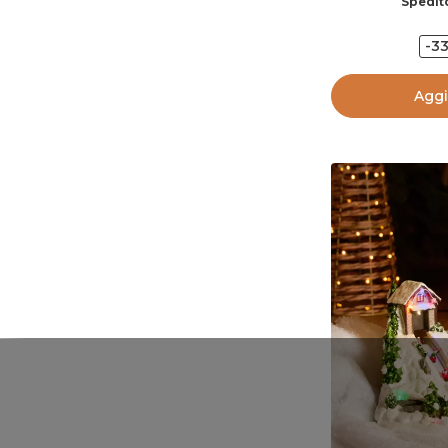
Spedito
-3
Aggi