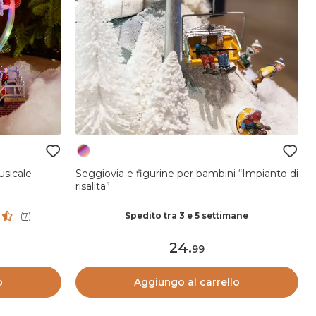
sicale
Seggiovia e figurine per bambini “Impianto di
risalita”
Spedito tra 3 e 5 settimane
(
7
)
24
.
99
o
Aggiungo al carrello