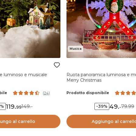
Musica
ale luminoso e musicale
Ruota panoramica luminosa e mu
Merry Christmas
bile
Prodotto disponibile
(
24
)
119
.
49
.
149.-
79.99
9%
-39%
99
-
ungo al carrello
Aggiungo al carrell