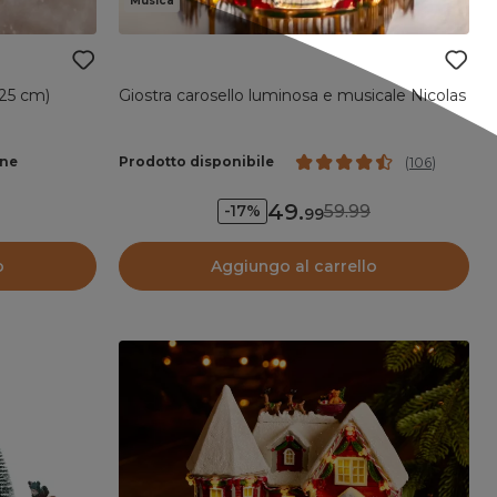
Musica
H25 cm)
Giostra carosello luminosa e musicale Nicolas
ane
Prodotto disponibile
(
106
)
49
.
59.99
-17%
99
o
Aggiungo al carrello