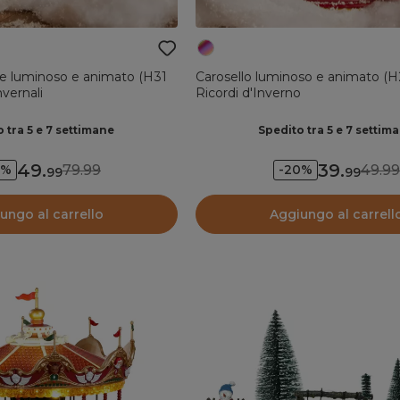
ale luminoso e animato (H31
Carosello luminoso e animato (
vernali
Ricordi d'Inverno
 tra 5 e 7 settimane
Spedito tra 5 e 7 settim
49
.
39
.
79.99
49.99
8%
-20%
99
99
ungo al carrello
Aggiungo al carrell