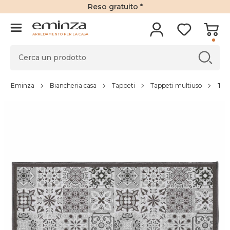
Reso gratuito
*
ARREDAMENTO PER LA CASA
Eminza
Biancheria casa
Tappeti
Tappeti multiuso
Tap