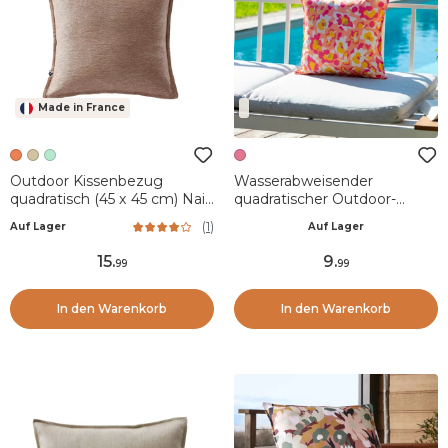
Made in France
Outdoor Kissenbezug
Wasserabweisender
quadratisch (45 x 45 cm) Naia
quadratischer Outdoor-
Korallenrot
Kissenbezug (45 x 45 cm)
(
1
)
Auf Lager
Auf Lager
Paola Rose
15
.
9
.
99
99
In den Warenkorb
In den Warenkorb