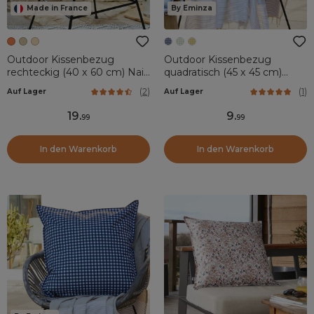
Made in France
By Eminza
Outdoor Kissenbezug
Outdoor Kissenbezug
rechteckig (40 x 60 cm) Naia
quadratisch (45 x 45 cm)
Korallenrot
Vickie Nachtblau
(
2
)
(
1
)
Auf Lager
Auf Lager
19
.
9
.
99
99
In den Warenkorb
In den Warenkorb