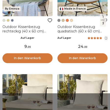
By Eminza
Made in France
1
3
Outdoor Kissenbezug
Outdoor Kissenbezug
rechteckig (40 x 60 cm)
quadratisch (60 x 60 cm)
Vickie Eukalyptusgrün
Naia Steingrau
(
1
)
Auf Lager
Auf Lager
9
.
24
.
99
99
In den Warenkorb
In den Warenkorb