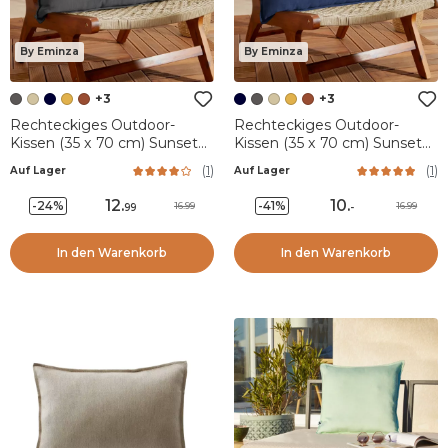
By Eminza
By Eminza
+3
+3
Rechteckiges Outdoor-
Rechteckiges Outdoor-
Kissen (35 x 70 cm) Sunset
Kissen (35 x 70 cm) Sunset
Anthrazit
Nachtblau
(
1
)
(
1
)
Auf Lager
Auf Lager
12
.
10
.
-24%
-41%
16.99
16.99
99
-
In den Warenkorb
In den Warenkorb