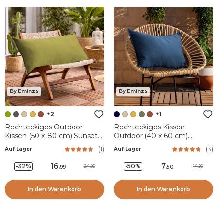
By Eminza
By Eminza
+2
+1
Rechteckiges Outdoor-
Rechteckiges Kissen
Kissen (50 x 80 cm) Sunset
Outdoor (40 x 60 cm)
Olivgrün
Sunset Nachtblau
(
1
)
(
3
)
Auf Lager
Auf Lager
16
.
7
.
-32%
-50%
24.99
14.99
99
50
In den Warenkorb
In den Warenkorb