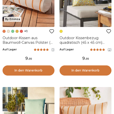
By Eminza
+1
Outdoor-Kissen aus
Outdoor Kissenbezug
Baumwoll-Canvas Polster (45
quadratisch (45 x 45 cm)
x 20 cm) Ocealys Koralle
Manon Gelb
(
1
)
(
2
)
Auf Lager
Auf Lager
9
.
9
.
99
99
In den Warenkorb
In den Warenkorb