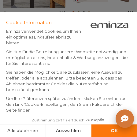
Outdoor Kissenbezug
Outdoor Kissenbezug
quadratisch (45 x 45 cm)
quadratisch (60 x 60 cm)
Léane Mehrfarbig
Naia Korallenrot
Auf Lager
Auf Lager
9
.
24
.
99
99
In den Warenkorb
In den Warenkorb