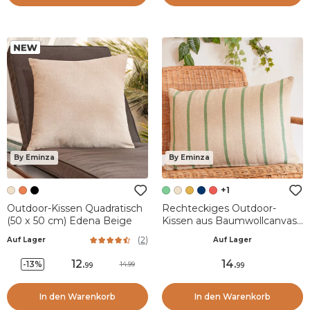
By Eminza
By Eminza
+1
Outdoor-Kissen Quadratisch
Rechteckiges Outdoor-
(50 x 50 cm) Edena Beige
Kissen aus Baumwollcanvas
(60 x 40 cm) Ocealys Grün
(
2
)
Auf Lager
Auf Lager
12
.
14
.
-13%
14.99
99
99
In den Warenkorb
In den Warenkorb