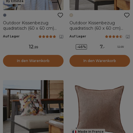
By Eminza
Outdoor Kissenbezug
Outdoor Kissenbezug
quadratisch (60 x 60 cm)
quadratisch (60 x 60 cm)
Vickie Nachtblau
Capucine Beige
(
2
)
(
2
)
Auf Lager
Auf Lager
12
.
7
.
-46%
12.99
99
-
In den Warenkorb
In den Warenkorb
Made in France