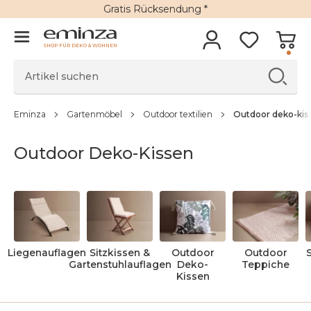
Gratis Rücksendung *
SHOP FÜR DEKO & WOHNEN
Eminza
Gartenmöbel
Outdoor textilien
Outdoor deko-kis
Outdoor Deko-Kissen
Liegenauflagen
Sitzkissen &
Outdoor
Outdoor
Gartenstuhlauflagen
Deko-
Teppiche
Kissen