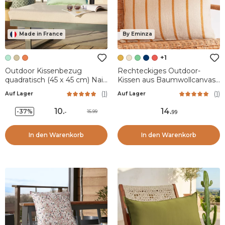
Made in France
By Eminza
+1
Outdoor Kissenbezug
Rechteckiges Outdoor-
quadratisch (45 x 45 cm) Naia
Kissen aus Baumwollcanvas
Karibikgrün
(60 x 40 cm) Ocealys
(
1
)
(
1
)
Auf Lager
Auf Lager
Senfgelb
10
.
14
.
-37%
15.99
-
99
In den Warenkorb
In den Warenkorb