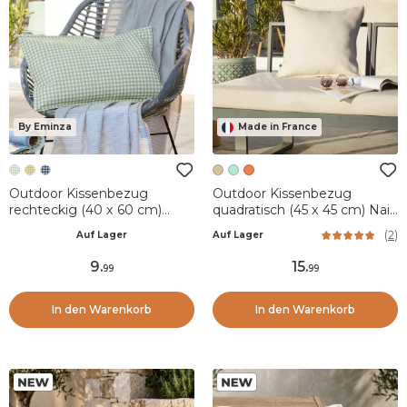
By Eminza
Made in France
Outdoor Kissenbezug
Outdoor Kissenbezug
rechteckig (40 x 60 cm)
quadratisch (45 x 45 cm) Naia
Vickie Eukalyptusgrün
Cremeweiß
(
2
)
Auf Lager
Auf Lager
9
.
15
.
99
99
In den Warenkorb
In den Warenkorb