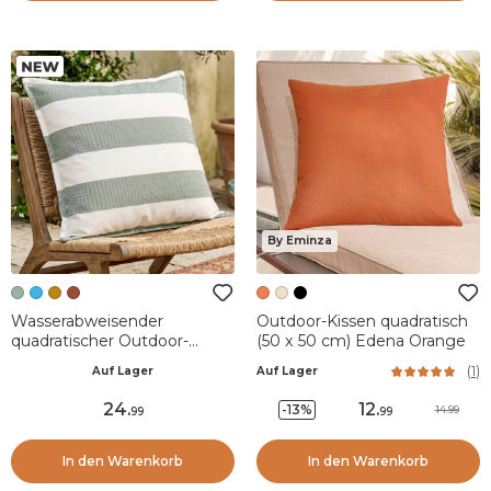
By Eminza
Wasserabweisender
Outdoor-Kissen quadratisch
quadratischer Outdoor-
(50 x 50 cm) Edena Orange
Kissenbezug (60 x 60 cm)
(
1
)
Auf Lager
Auf Lager
Noa Salbeigrün
24
.
12
.
-13%
14.99
99
99
In den Warenkorb
In den Warenkorb