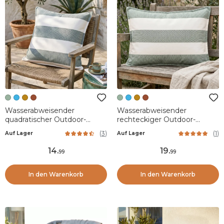
Wasserabweisender
Wasserabweisender
quadratischer Outdoor-
rechteckiger Outdoor-
Kissenbezug (45 x 45 cm)
Kissenbezug (40 x 60 cm)
(
3
)
(
1
)
Auf Lager
Auf Lager
Noa Salbeigrün
Noa Salbeigrün
14
.
19
.
99
99
In den Warenkorb
In den Warenkorb