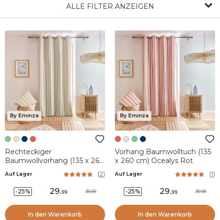
ALLE FILTER ANZEIGEN
By Eminza
By Eminza
Rechteckiger
Vorhang Baumwolltuch (135
Baumwollvorhang (135 x 260
x 260 cm) Ocealys Rot
cm) Ocealys Grün
(
2
)
(
1
)
Auf Lager
Auf Lager
29
.
29
.
-25%
-25%
39.99
39.99
99
99
In den Warenkorb
In den Warenkorb