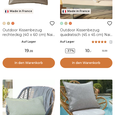
Made in France
Made in France
Outdoor Kissenbezug
Outdoor Kissenbezug
rechteckig (40 x 60 cm) Naia
quadratisch (45 x 45 cm) Naia
Beige Sandfarben
Karibikgrün
(
1
)
Auf Lager
Auf Lager
19
.
10
.
-37%
15.99
99
-
In den Warenkorb
In den Warenkorb