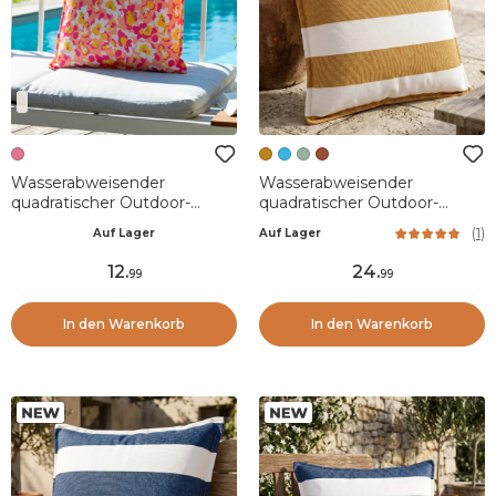
Wasserabweisender
Wasserabweisender
quadratischer Outdoor-
quadratischer Outdoor-
Kissenbezug (60 x 60 cm)
Kissenbezug (60 x 60 cm)
(
1
)
Auf Lager
Auf Lager
Paola Rose
Noa Ockergelb
12
.
24
.
99
99
In den Warenkorb
In den Warenkorb