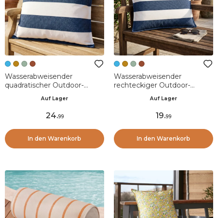
Wasserabweisender
Wasserabweisender
quadratischer Outdoor-
rechteckiger Outdoor-
Kissenbezug (60 x 60 cm)
Kissenbezug (40 x 60 cm)
Auf Lager
Auf Lager
Noa Mitternachtsblau
Noa Mitternachtsblau
24
.
19
.
99
99
In den Warenkorb
In den Warenkorb