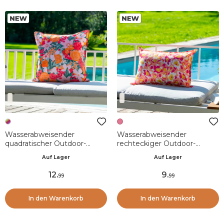
Wasserabweisender
Wasserabweisender
quadratischer Outdoor-
rechteckiger Outdoor-
Kissenbezug (60 x 60 cm)
Kissenbezug (40 x 60 cm)
Auf Lager
Auf Lager
Kiara Mehrfarbig
Paola Rose
12
.
9
.
99
99
In den Warenkorb
In den Warenkorb