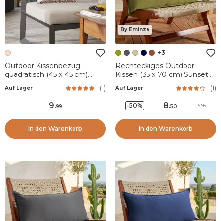
By Eminza
+3
Outdoor Kissenbezug
Rechteckiges Outdoor-
quadratisch (45 x 45 cm)
Kissen (35 x 70 cm) Sunset
Capucine Beige
Olivgrün
(
1
)
(
1
)
Auf Lager
Auf Lager
9
.
8
.
-50%
16.99
99
50
In den Warenkorb
In den Warenkorb