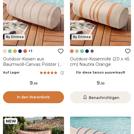
By Eminza
By Eminza
+1
Outdoor-Kissen aus
Outdoor-Kissenrolle (20 x 45
Baumwoll-Canvas Polster (45
cm) Nautira Orange
x 20 cm) Ocealys Beige
(
1
)
Auf Lager
Für diese Saison ausverkauft
9
.
9
.
99
99
In den Warenkorb
Benachrichtigen