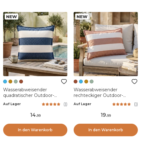
Wasserabweisender
Wasserabweisender
quadratischer Outdoor-
rechteckiger Outdoor-
Kissenbezug (45 x 45 cm)
Kissenbezug (40 x 60 cm)
(
1
)
(
1
)
Auf Lager
Auf Lager
Noa Mitternachtsblau
Noa Ziegel
14
.
19
.
99
99
In den Warenkorb
In den Warenkorb