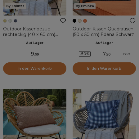
By Eminza
By Eminza
Outdoor Kissenbezug
Outdoor-Kissen Quadratisch
rechteckig (40 x 60 cm)
(50 x 50 cm) Edena Schwarz
Vickie Gelb
Auf Lager
Auf Lager
9
.
7
.
-50%
14.99
99
50
In den Warenkorb
In den Warenkorb