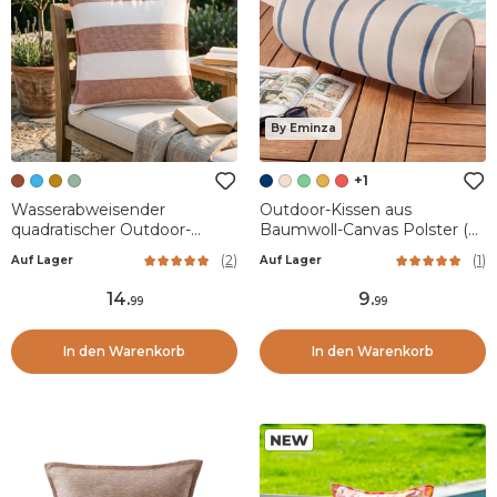
By Eminza
+1
Wasserabweisender
Outdoor-Kissen aus
quadratischer Outdoor-
Baumwoll-Canvas Polster (45
Kissenbezug (45 x 45 cm)
x 20 cm) Ocealys Marineblau
(
2
)
(
1
)
Auf Lager
Auf Lager
Noa Ziegel
14
.
9
.
99
99
In den Warenkorb
In den Warenkorb