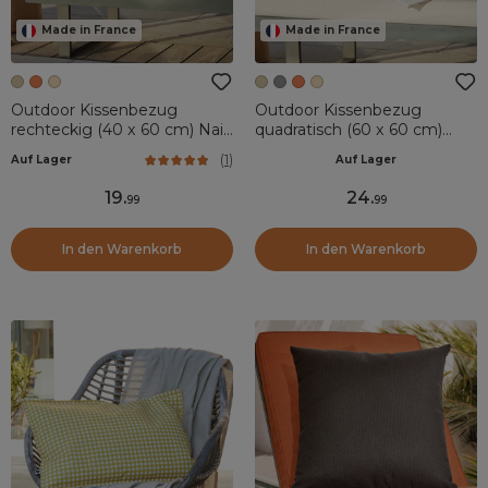
Made in France
Made in France
Outdoor Kissenbezug
Outdoor Kissenbezug
rechteckig (40 x 60 cm) Naia
quadratisch (60 x 60 cm)
Cremeweiß
Naia Cremeweiß
(
1
)
Auf Lager
Auf Lager
19
.
24
.
99
99
In den Warenkorb
In den Warenkorb