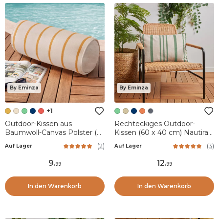
By Eminza
By Eminza
+1
Outdoor-Kissen aus
Rechteckiges Outdoor-
Baumwoll-Canvas Polster (45
Kissen (60 x 40 cm) Nautira
x 20 cm) Ocealys Senfgelb
Grün
(
2
)
(
3
)
Auf Lager
Auf Lager
9
.
12
.
99
99
In den Warenkorb
In den Warenkorb