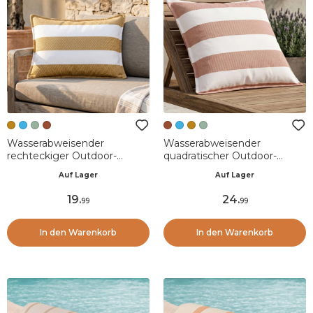
Wasserabweisender
Wasserabweisender
rechteckiger Outdoor-
quadratischer Outdoor-
Kissenbezug (40 x 60 cm)
Kissenbezug (60 x 60 cm)
Auf Lager
Auf Lager
Noa Ockergelb
Noa Ziegel
19
.
24
.
99
99
In den Warenkorb
In den Warenkorb