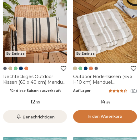
By Eminza
By Eminza
Rechteckiges Outdoor
Outdoor Bodenkissen (45 x
Kissen (60 x 40 cm) Manduel
H10 cm) Manduel
Schiefergrau
Cremeweiß
(
10
)
Für diese Saison ausverkauft
Auf Lager
12
.
14
.
99
99
In den Warenkorb
Benachrichtigen