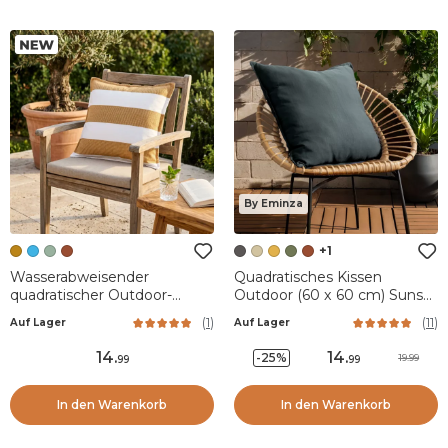
By Eminza
+1
Wasserabweisender
Quadratisches Kissen
quadratischer Outdoor-
Outdoor (60 x 60 cm) Sunset
Kissenbezug (45 x 45 cm)
Anthrazitgrau
(
1
)
(
11
)
Auf Lager
Auf Lager
Noa Ockergelb
14
.
14
.
-25%
19.99
99
99
In den Warenkorb
In den Warenkorb