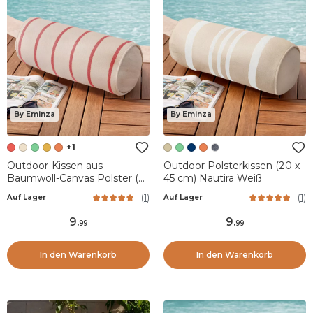
By Eminza
By Eminza
+1
Outdoor-Kissen aus
Outdoor Polsterkissen (20 x
Baumwoll-Canvas Polster (45
45 cm) Nautira Weiß
x 20 cm) Ocealys Rot
(
1
)
(
1
)
Auf Lager
Auf Lager
9
.
9
.
99
99
In den Warenkorb
In den Warenkorb