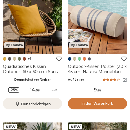
By Eminza
By Eminza
+1
Quadratisches Kissen
Outdoor-Kissen Polster (20 x
Outdoor (60 x 60 cm) Sunset
45 cm) Nautira Marineblau
Honiggelb
(
2
)
Demnächst verfügbar
Auf Lager
14
.
9
.
-25%
19.99
99
99
In den Warenkorb
Benachrichtigen