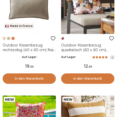
Made in France
Outdoor Kissenbezug
Outdoor Kissenbezug
rechteckig (40 x 60 cm) Naia
quadratisch (60 x 60 cm)
Beige Sandfarben
Léane Mehrfarbig
(
3
)
Auf Lager
Auf Lager
19
.
12
.
99
99
In den Warenkorb
In den Warenkorb