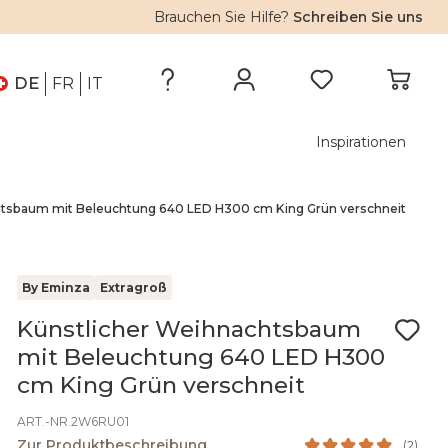
Brauchen Sie Hilfe?
Schreiben Sie uns
DE
FR
IT
Inspirationen
htsbaum mit Beleuchtung 640 LED H300 cm King Grün verschneit
By Eminza
Extragroß
Künstlicher Weihnachtsbaum
mit Beleuchtung 640 LED H300
cm King Grün verschneit
ART.-NR.2W6RU01
Zur Produktbeschreibung
(
2
)