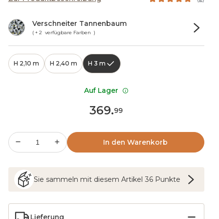
Verschneiter Tannenbaum
( + 2 verfügbare Farben )
H 2,10 m
H 2,40 m
H 3 m
Auf Lager
369
.
99
In den Warenkorb
Sie sammeln mit diesem Artikel
36
Punkte
Lieferung