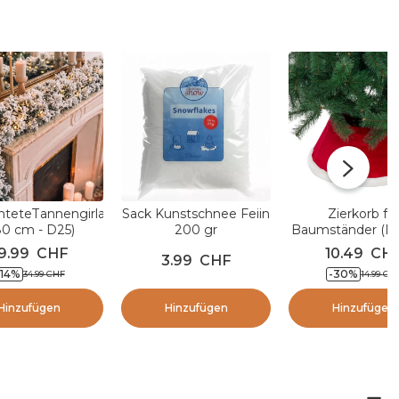
hteteTannengirlande
Sack Kunstschnee Feiin
Zierkorb fü
80 cm - D25)
200 gr
Baumständer (D
monton Grün
Weihnachtszaub
9.99
CHF
10.49
CH
3.99
CHF
rschneit und
14
%
-
30
%
34.99
CHF
14.99
CH
Warmweiß
Hinzufügen
Hinzufügen
Hinzufügen