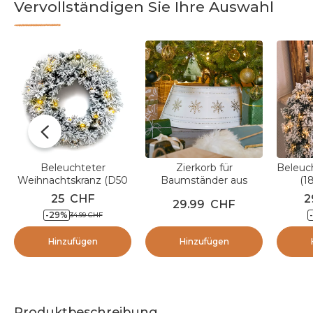
Vervollständigen Sie Ihre Auswahl
Beleuchteter
Zierkorb für
Beleuc
Weihnachtskranz (D50
Baumständer aus
(1
cm) Edmonton Grün
Metall (D57 cm) Weiß
Ed
25
CHF
2
29.99
CHF
verschneit und
und goldene Flocken
ve
-
29
%
-
34.99
CHF
Warmweiß
Hinzufügen
Hinzufügen
Produktbeschreibung