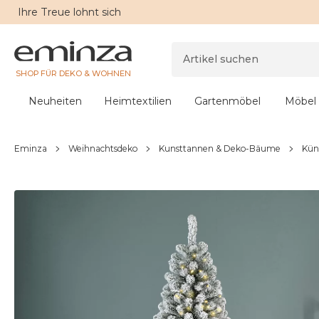
Ihre
Treue
lohnt sich
SHOP FÜR DEKO & WOHNEN
Neuheiten
Heimtextilien
Gartenmöbel
Möbel
Eminza
Weihnachtsdeko
Kunsttannen & Deko-Bäume
Kün