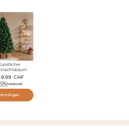
Künstlicher
hnachtsbaum
 cm Edmonton
49.99
CHF
Grün
22
%
449.99
CHF
Hinzufügen