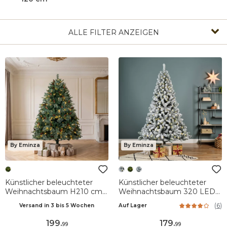
ALLE FILTER ANZEIGEN
By Eminza
By Eminza
Künstlicher beleuchteter
Künstlicher beleuchteter
Weihnachtsbaum H210 cm
Weihnachtsbaum 320 LED
Washington Luxe
H210 cm King Grün
(
6
)
Versand in 3 bis 5 Wochen
Auf Lager
Tannengrün
verschneit
199
.
179
.
99
99