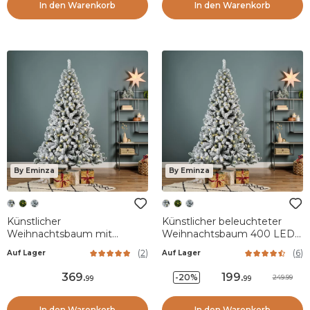
In den Warenkorb
In den Warenkorb
By Eminza
By Eminza
Künstlicher
Künstlicher beleuchteter
Weihnachtsbaum mit
Weihnachtsbaum 400 LED
Beleuchtung 640 LED H300
H240 cm King Grün
(
2
)
(
6
)
Auf Lager
Auf Lager
cm King Grün verschneit
verschneit
369
.
199
.
-20%
249.99
99
99
In den Warenkorb
In den Warenkorb