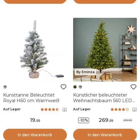
By Eminza
Kunsttanne Beleuchtet
Künstlicher beleuchteter
Royal H60 cm Warmweiß
Weihnachtsbaum 560 LED
(H240 cm) Allix Tannengrün
(
2
)
(
2
)
Auf Lager
Auf Lager
19
.
269
.
-10%
299.99
99
99
In den Warenkorb
In den Warenkorb