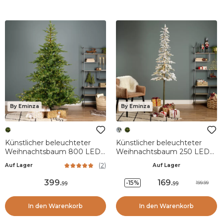
By Eminza
By Eminza
Künstlicher beleuchteter
Künstlicher beleuchteter
Weihnachtsbaum 800 LED
Weihnachtsbaum 250 LED
H270 cm Glorious
H240 cm Sierra Grün
(
2
)
Auf Lager
Auf Lager
Tannengrün
verschneit
399
.
169
.
-15%
199.99
99
99
In den Warenkorb
In den Warenkorb