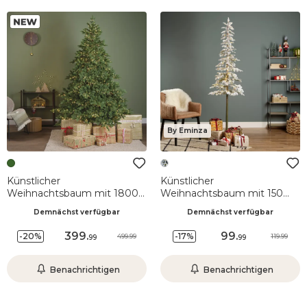
By Eminza
Künstlicher
Künstlicher
Weihnachtsbaum mit 1800
Weihnachtsbaum mit 150
LED Lichtern (H180 cm)
LEDs H180 cm Sierra Grün
Demnächst verfügbar
Demnächst verfügbar
Everis Grün
verschneit
399
.
99
.
-20%
-17%
499.99
119.99
99
99
Benachrichtigen
Benachrichtigen