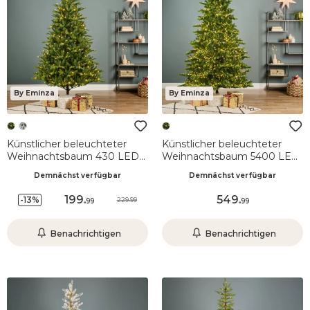
By Eminza
By Eminza
Künstlicher beleuchteter
Künstlicher beleuchteter
Weihnachtsbaum 430 LED
Weihnachtsbaum 5400 LED
(H210 cm) Allix Tannengrün
(H240 cm) Caucasia
Demnächst verfügbar
Demnächst verfügbar
Nordmann Tannengrün
199
.
549
.
-13%
229.99
99
99
Benachrichtigen
Benachrichtigen