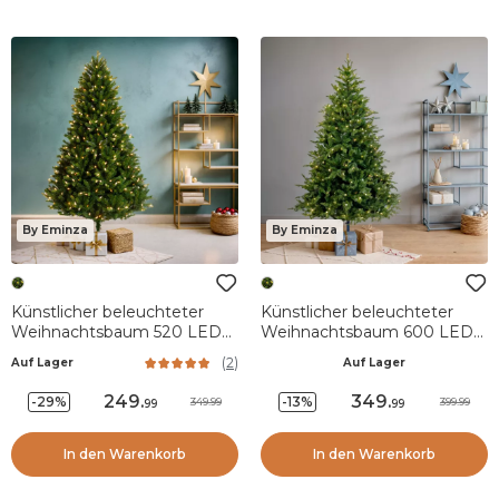
By Eminza
By Eminza
Künstlicher beleuchteter
Künstlicher beleuchteter
Weihnachtsbaum 520 LED
Weihnachtsbaum 600 LED
(H240 cm) Barrow
(H240 cm) Idaho
(
2
)
Auf Lager
Auf Lager
Tannengrün
Tannengrün
249
.
349
.
-29%
-13%
349.99
399.99
99
99
In den Warenkorb
In den Warenkorb