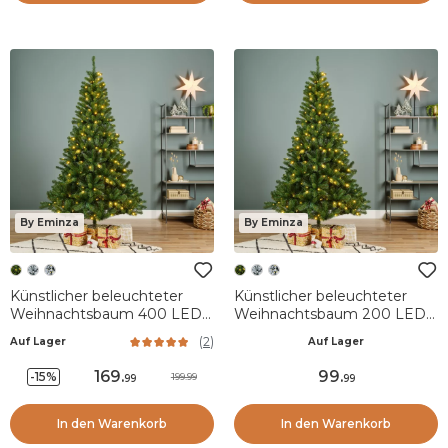
By Eminza
By Eminza
Künstlicher beleuchteter
Künstlicher beleuchteter
Weihnachtsbaum 400 LED
Weihnachtsbaum 200 LED
H240 cm King Tannengrün
H150 cm King Tannengrün
(
2
)
Auf Lager
Auf Lager
169
.
99
.
-15%
199.99
99
99
In den Warenkorb
In den Warenkorb