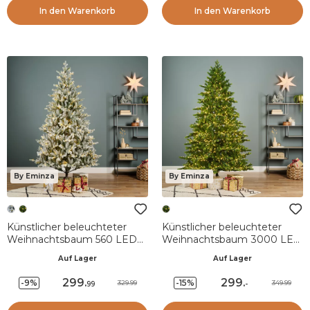
In den Warenkorb
In den Warenkorb
By Eminza
By Eminza
Künstlicher beleuchteter
Künstlicher beleuchteter
Weihnachtsbaum 560 LED
Weihnachtsbaum 3000 LED
(H240 cm) Allix
(H180 cm) Caucasia
Auf Lager
Auf Lager
Schneebedeckt Grün
Nordmann Tannengrün
299
.
299
.
-9%
-15%
329.99
349.99
99
-