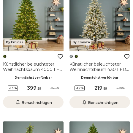
By Eminza
By Eminza
Künstlicher beleuchteter
Künstlicher beleuchteter
Weihnachtsbaum 4000 LED
Weihnachtsbaum 430 LED
(H210 cm) Caucasia
(H210 cm) Allix
Demnächst verfügbar
Demnächst verfügbar
Nordmann Tannengrün
Schneebedeckt Grün
399
.
219
.
-13%
-12%
459.99
249.99
99
99
Benachrichtigen
Benachrichtigen