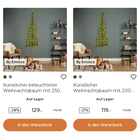
By Eminza
By Eminza
Künstlicher beleuchteter
Künstlicher
Weihnachtsbaum mit 250
Weihnachtsbaum mit 200
LED H240 cm Sierra
LED H210 cm Sierra
Auf Lager
Auf Lager
Grüntanne
Tannengrün
129
.
119
.
-28%
-21%
179.99
149.99
-
-
In den Warenkorb
In den Warenkorb