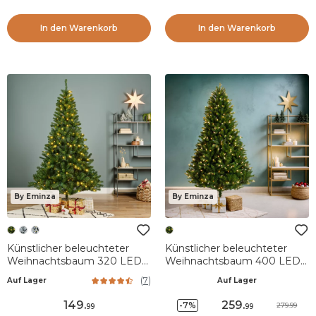
In den Warenkorb
In den Warenkorb
By Eminza
By Eminza
Künstlicher beleuchteter
Künstlicher beleuchteter
Weihnachtsbaum 320 LED
Weihnachtsbaum 400 LED
H210 cm King Tannengrün
H210 cm Barrow
(
7
)
Auf Lager
Auf Lager
Tannengrün
149
.
259
.
-7%
279.99
99
99