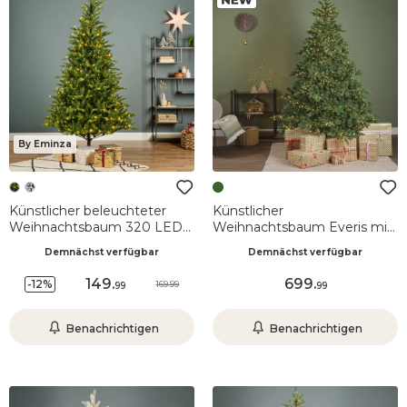
By Eminza
Künstlicher beleuchteter
Künstlicher
Weihnachtsbaum 320 LED
Weihnachtsbaum Everis mit
(H180 cm) Allix Tannengrün
3800 LED-Lichtern (H240
Demnächst verfügbar
Demnächst verfügbar
cm) Grün
149
.
699
.
-12%
169.99
99
99
Benachrichtigen
Benachrichtigen