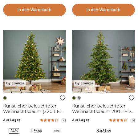
In den Warenkorb
In den Warenkorb
By Eminza
By Eminza
Künstlicher beleuchteter
Künstlicher beleuchteter
Weihnachtsbaum (220 LED)
Weihnachtsbaum 700 LEDs
H150 cm Allix Tannengrün
H240 cm Glorious
(
2
)
(
6
)
Auf Lager
Auf Lager
Tannengrün
119
.
349
.
-14%
139.99
99
99