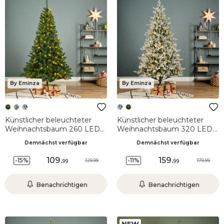
By Eminza
By Eminza
Künstlicher beleuchteter
Künstlicher beleuchteter
Weihnachtsbaum 260 LED
Weihnachtsbaum 320 LED
H180 cm King Tannengrün
(H180 cm) Allix
Demnächst verfügbar
Demnächst verfügbar
Schneebedeckt Grün
109
.
159
.
-15%
-11%
129.99
179.99
99
99
Benachrichtigen
Benachrichtigen