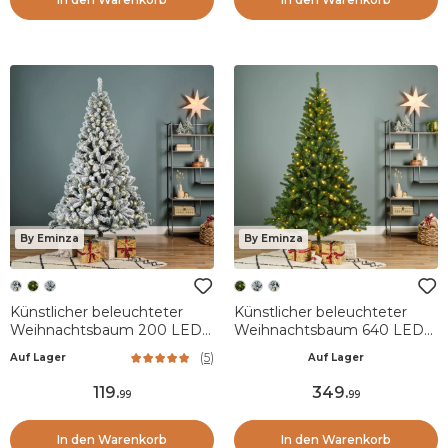
By Eminza
By Eminza
Künstlicher beleuchteter
Künstlicher beleuchteter
Weihnachtsbaum 200 LED
Weihnachtsbaum 640 LED
H150 cm King Grün
H300 cm King Tannengrün
(
5
)
Auf Lager
Auf Lager
verschneit
119
.
349
.
99
99
In den Warenkorb
In den Warenkorb