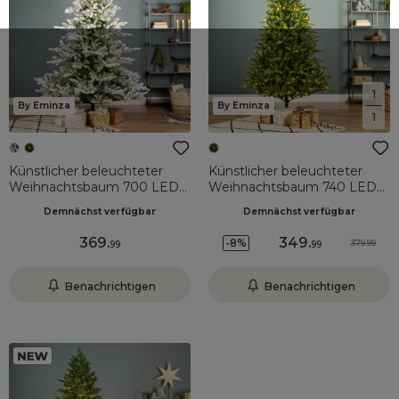
1
By Eminza
By Eminza
1
Künstlicher beleuchteter
Künstlicher beleuchteter
Weihnachtsbaum 700 LED
Weihnachtsbaum 740 LED
(H240 cm) Glorious Grün
(H270 cm) Allix Tannengrün
Demnächst verfügbar
Demnächst verfügbar
verschneit
369
.
349
.
-8%
379.99
99
99
Benachrichtigen
Benachrichtigen