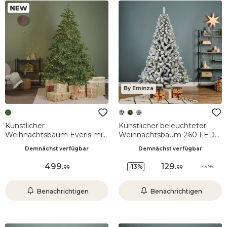
By Eminza
Künstlicher
Künstlicher beleuchteter
Weihnachtsbaum Everis mit
Weihnachtsbaum 260 LED
2500 LED-Lichtern (H210
H180 cm King Grün
Demnächst verfügbar
Demnächst verfügbar
cm) Grün
verschneit
499
.
129
.
-13%
149.99
99
99
Benachrichtigen
Benachrichtigen