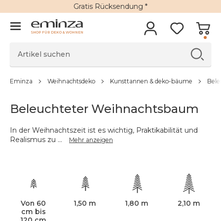
Gratis Rücksendung *
SHOP FÜR DEKO & WOHNEN
Eminza
Weihnachtsdeko
Kunsttannen & deko-bäume
Bele
Beleuchteter Weihnachtsbaum
In der Weihnachtszeit ist es wichtig, Praktikabilität und
Realismus zu
...
Mehr anzeigen
Von 60
1,50 m
1,80 m
2,10 m
cm bis
120 cm