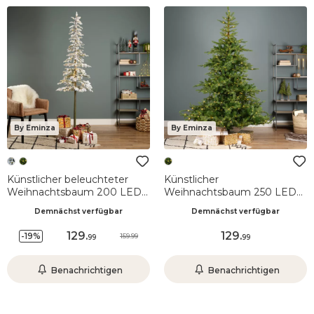
By Eminza
By Eminza
Künstlicher beleuchteter
Künstlicher
Weihnachtsbaum 200 LED
Weihnachtsbaum 250 LED
H210 cm Sierra Grün
H150 cm Glorious
Demnächst verfügbar
Demnächst verfügbar
verschneit
Tannengrün
129
.
129
.
-19%
159.99
99
99
Benachrichtigen
Benachrichtigen