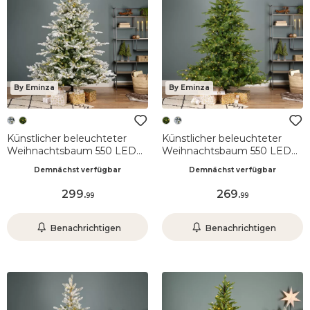
By Eminza
By Eminza
Künstlicher beleuchteter
Künstlicher beleuchteter
Weihnachtsbaum 550 LED
Weihnachtsbaum 550 LED
(H210 cm) Glorious
H210 cm Glorious
Demnächst verfügbar
Demnächst verfügbar
Schneebedeckt Grün
Tannengrün
299
.
269
.
99
99
Benachrichtigen
Benachrichtigen