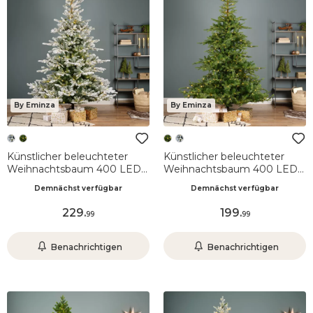
By Eminza
By Eminza
Künstlicher beleuchteter
Künstlicher beleuchteter
Weihnachtsbaum 400 LED
Weihnachtsbaum 400 LEDs
(H180 cm) Glorious
H180 cm Glorious
Demnächst verfügbar
Demnächst verfügbar
Schneebedeckt Grün
Tannengrün
229
.
199
.
99
99
Benachrichtigen
Benachrichtigen