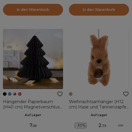
In den Warenkorb
In den Warenkorb
Hängender Papierbaum
Weihnachtsanhänger (H12
(H40 cm) Magnetverschluss
cm) Hase und Tannenzapfen
Schwarz
Karamell
Auf Lager
Auf Lager
7
.
2
.
-30%
3.99
99
79