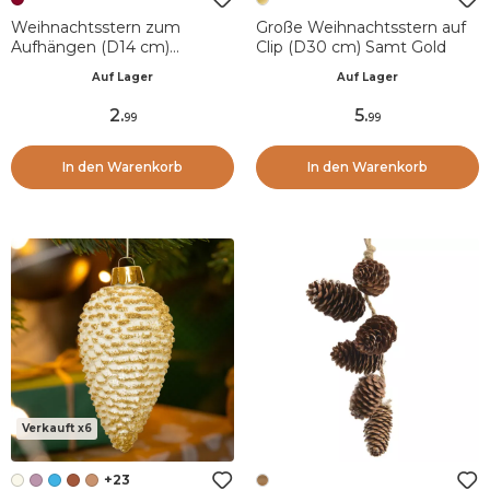
Weihnachtsstern zum
Große Weihnachtsstern auf
Aufhängen (D14 cm)
Clip (D30 cm) Samt Gold
Unzerbrechliches
Auf Lager
Auf Lager
glänzendes Bordeauxrot
2
.
5
.
99
99
In den Warenkorb
In den Warenkorb
Verkauft x6
+23