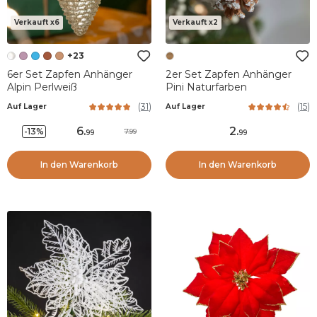
Verkauft x6
Verkauft x2
+23
6er Set Zapfen Anhänger
2er Set Zapfen Anhänger
Alpin Perlweiß
Pini Naturfarben
(
31
)
(
15
)
Auf Lager
Auf Lager
6
.
2
.
-13%
7.99
99
99
In den Warenkorb
In den Warenkorb