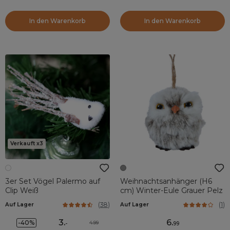
In den Warenkorb
In den Warenkorb
Verkauft x3
3er Set Vögel Palermo auf
Weihnachtsanhänger (H6
Clip Weiß
cm) Winter-Eule Grauer Pelz
(
38
)
(
1
)
Auf Lager
Auf Lager
3
.
6
.
-40%
4.99
-
99