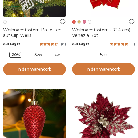
Weihnachtsstern Pailletten
Weihnachtsstern (D24 cm)
auf Clip Weiß
Venezia Rot
(
8
)
(
1
)
Auf Lager
Auf Lager
3
.
5
.
-20%
4.99
99
99
In den Warenkorb
In den Warenkorb