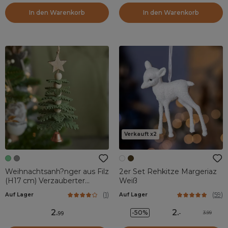
In den Warenkorb
In den Warenkorb
Verkauft x2
Weihnachtsanh?nger aus Filz
2er Set Rehkitze Margeriaz
(H17 cm) Verzauberter
Weiß
Tannenbaum Tannengrün
(
1
)
(
59
)
Auf Lager
Auf Lager
2
.
2
.
-50%
3.99
99
-