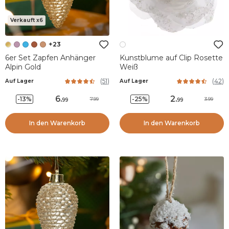
Verkauft x6
+23
6er Set Zapfen Anhänger
Kunstblume auf Clip Rosette
Alpin Gold
Weiß
(
51
)
(
42
)
Auf Lager
Auf Lager
6
.
2
.
-13%
-25%
7.99
3.99
99
99
In den Warenkorb
In den Warenkorb