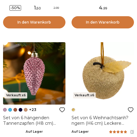
1
.
4
.
-50%
2.99
50
99
In den Warenkorb
In den Warenkorb
Verkauft x6
Verkauft x6
+23
Set von 6 hängenden
Set von 6 Weihnachtsanh?
Tannenzapfen (H8 cm)
ngern (H6 cm) Leckere
Alpine Altrosa
Äpfel, vergoldet und
(
1
)
Auf Lager
Auf Lager
glitzernd