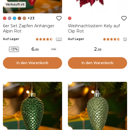
Verkauft x6
+23
6er Set Zapfen Anhänger
Weihnachtsstern Kely auf
Alpin Rot
Clip Rot
(
22
)
(
5
)
Auf Lager
Auf Lager
6
.
2
.
-13%
7.99
99
99
In den Warenkorb
In den Warenkorb