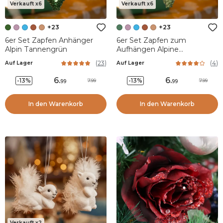
Verkauft x6
Verkauft x6
+23
+23
6er Set Zapfen Anhänger
6er Set Zapfen zum
Alpin Tannengrün
Aufhängen Alpine
Rosmaringrün
(
23
)
(
4
)
Auf Lager
Auf Lager
6
.
6
.
-13%
-13%
7.99
7.99
99
99
In den Warenkorb
In den Warenkorb
Verkauft x2