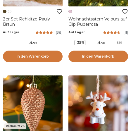
2er Set Rehkitze Pauly
Weihnachtsstern Velours auf
Braun
Clip Puderrosa
(
98
)
(
11
)
Auf Lager
Auf Lager
3
.
3
.
-35%
5.99
99
90
In den Warenkorb
In den Warenkorb
Verkauft x6