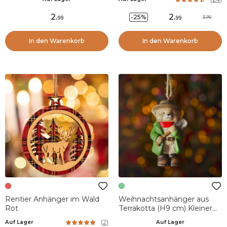
2
.
2
.
-25%
3.99
99
99
In den Warenkorb
In den Warenkorb
Rentier Anhänger im Wald
Weihnachtsanhänger aus
Rot
Terrakotta (H9 cm) Kleiner
grüner Bär
(
2
)
Auf Lager
Auf Lager