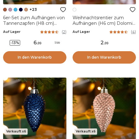
+23
6er-Set zum Aufhängen von
Weihnachtsrentier zum
Tannenzapfen (H8 cm)
Aufhängen (H6 cm) Dolomit
Alpine Cognac
Weiß
(
2
)
(
4
)
Auf Lager
Auf Lager
6
.
2
.
-13%
7.99
99
99
In den Warenkorb
In den Warenkorb
Verkauft x6
Verkauft x6