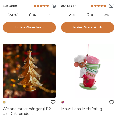
(
4
)
(
59
)
Auf Lager
Auf Lager
0
.
2
.
-50%
-25%
1.99
3.99
99
99
In den Warenkorb
In den Warenkorb
Weihnachtsanhänger (H12
Maus Lana Mehrfarbig
cm) Glitzernder