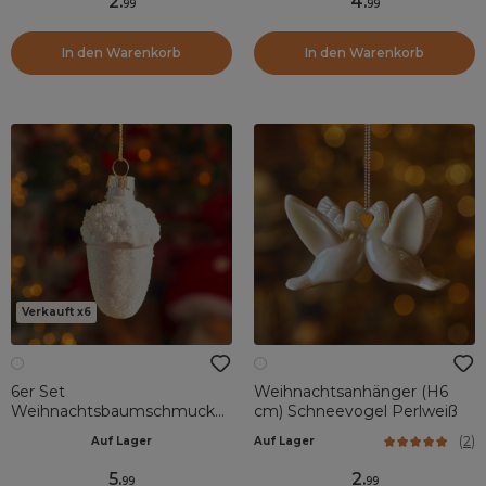
2
.
4
.
99
99
In den Warenkorb
In den Warenkorb
Verkauft x6
6er Set
Weihnachtsanhänger (H6
Weihnachtsbaumschmuck
cm) Schneevogel Perlweiß
aus Glas (H6 cm) Eicheln
(
2
)
Auf Lager
Auf Lager
Frostweiß
5
.
2
.
99
99