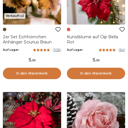
Verkauft x2
2er Set Eichhörnchen
Kunstblume auf Clip Bella
Anhänger Sciurius Braun
Rot
(
108
)
(
64
)
Auf Lager
Auf Lager
5
.
5
.
99
99
In den Warenkorb
In den Warenkorb