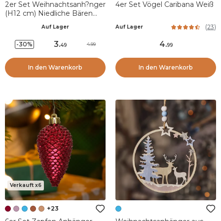
2er Set Weihnachtsanh?nger
4er Set Vögel Caribana Weiß
(H12 cm) Niedliche Bären
Hellbraun
(
23
)
Auf Lager
Auf Lager
3
.
4
.
-30%
4.99
49
99
In den Warenkorb
In den Warenkorb
Verkauft x6
+23