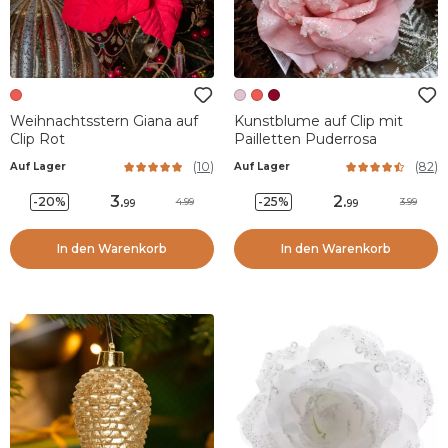
Weihnachtsstern Giana auf
Kunstblume auf Clip mit
Clip Rot
Pailletten Puderrosa
(
10
)
(
82
)
Auf Lager
Auf Lager
3
.
2
.
-20%
-25%
4.99
3.99
99
99
In den Warenkorb
In den Warenkorb