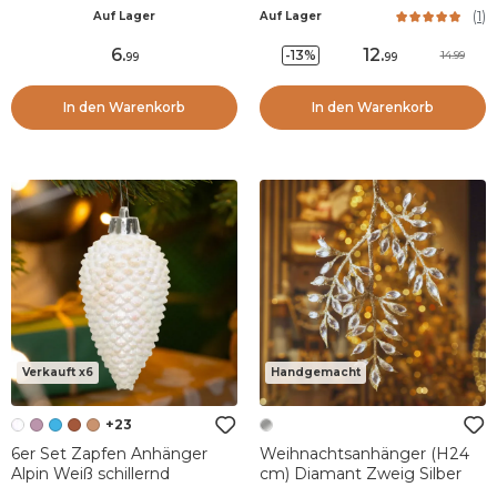
Tannenbaum Gold
(
1
)
Auf Lager
Auf Lager
6
.
12
.
-13%
14.99
99
99
In den Warenkorb
In den Warenkorb
Verkauft x6
Handgemacht
+23
6er Set Zapfen Anhänger
Weihnachtsanhänger (H24
Alpin Weiß schillernd
cm) Diamant Zweig Silber