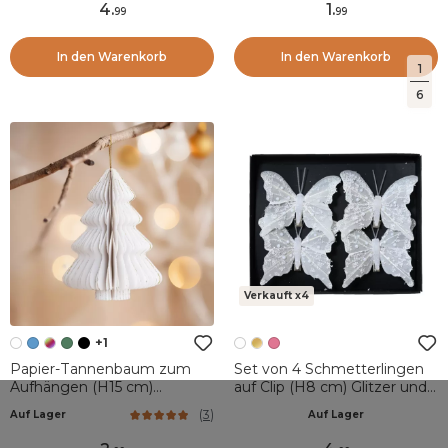
4
.
1
.
99
99
In den Warenkorb
In den Warenkorb
1
6
Verkauft x4
+1
Papier-Tannenbaum zum
Set von 4 Schmetterlingen
Aufhängen (H15 cm)
auf Clip (H8 cm) Glitzer und
Magnetverschluss Weiß
Perlen Winterweiß
(
3
)
Auf Lager
Auf Lager