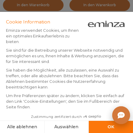
In den Warenkorb
In den Warenkorb
Verkauft x2
2er Set
Christrose auf Clip (D12 cm)
Weihnachtsanhänger (H9
Ice schillernd
cm) Zuckerbär Blau
(
1
)
Auf Lager
Auf Lager
5
.
3
.
99
99