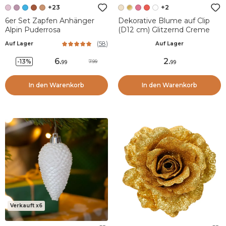
+23
+2
6er Set Zapfen Anhänger
Dekorative Blume auf Clip
Alpin Puderrosa
(D12 cm) Glitzernd Creme
(
58
)
Auf Lager
Auf Lager
6
.
2
.
-13%
7.99
99
99
In den Warenkorb
In den Warenkorb
Verkauft x6