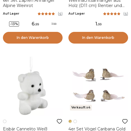
6er Set Zapfen Anhänger
Weihnachtsanhänger aus
Alpine Weinrot
Holz (D11 cm) Rentier und
Hirsch im Wald Blau
(
4
)
(
4
)
Auf Lager
Auf Lager
6
.
1
.
-13%
7.99
99
99
In den Warenkorb
In den Warenkorb
Verkauft x4
Eisbär Cannelito Weiß
4er Set Vögel Caribana Gold