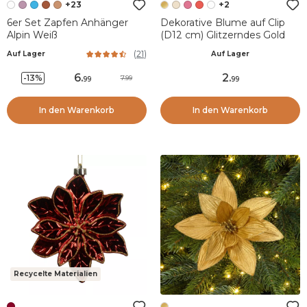
+23
+2
6er Set Zapfen Anhänger
Dekorative Blume auf Clip
Alpin Weiß
(D12 cm) Glitzerndes Gold
(
21
)
Auf Lager
Auf Lager
6
.
2
.
-13%
7.99
99
99
In den Warenkorb
In den Warenkorb
Recycelte Materialien