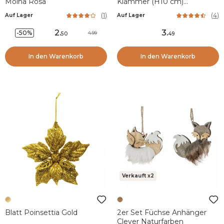
Moïna Rosa
Klammer (H10 cm)
Weihnachtsglitzer Grün
(
1
)
(
4
)
Auf Lager
Auf Lager
2
.
3
.
-50%
4.99
50
49
In den Warenkorb
In den Warenkorb
Verkauft x2
Blatt Poinsettia Gold
2er Set Füchse Anhänger
Clever Naturfarben