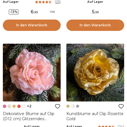
(
25
)
Auf Lager
Auf Lager
6
.
5
.
-13%
7.99
99
99
In den Warenkorb
In den Warenkorb
+2
Dekorative Blume auf Clip
Kunstblume auf Clip Rosette
(D12 cm) Glitzerndes
Gold
Puderrosa
(
24
)
Auf Lager
Auf Lager