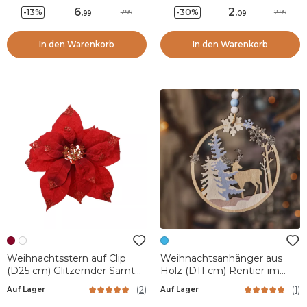
6
.
2
.
-13%
-30%
7.99
2.99
99
09
In den Warenkorb
In den Warenkorb
Weihnachtsstern auf Clip
Weihnachtsanhänger aus
(D25 cm) Glitzernder Samt
Holz (D11 cm) Rentier im
Bordeaux
Wald Hellblau
(
2
)
(
1
)
Auf Lager
Auf Lager