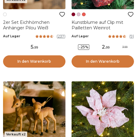
2er Set Eichhörnchen
Kunstblume auf Clip mit
Anhänger Pilou Weiß
Pailletten Weinrot
(
237
)
(
9
)
Auf Lager
Auf Lager
5
.
2
.
-25%
3.99
99
99
In den Warenkorb
In den Warenkorb
Verkauft x2