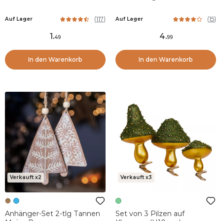
(
117
)
(
15
)
Auf Lager
Auf Lager
1
.
4
.
49
99
In den Warenkorb
In den Warenkorb
Verkauft x2
Verkauft x3
Anhänger-Set 2-tlg Tannen
Set von 3 Pilzen auf