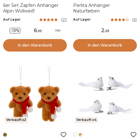
6er Set Zapfen Anhänger
Perlita Anhänger
Alpin Wollweiß
Naturfarben
(
21
)
(
6
)
Auf Lager
Auf Lager
6
.
2
.
-13%
7.99
99
99
In den Warenkorb
In den Warenkorb
Verkauft x2
Verkauft x4