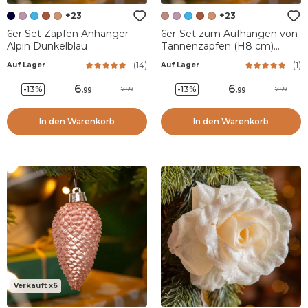
+23
+23
6er Set Zapfen Anhänger
6er-Set zum Aufhängen von
Alpin Dunkelblau
Tannenzapfen (H8 cm)
Alpine Pfirsich
(
14
)
(
1
)
Auf Lager
Auf Lager
6
.
6
.
-13%
-13%
7.99
7.99
99
99
In den Warenkorb
In den Warenkorb
Verkauft x6