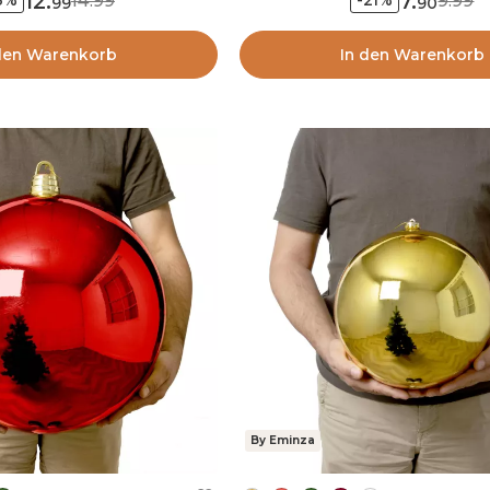
12
.
7
.
14.99
9.99
3%
-21%
99
90
den Warenkorb
In den Warenkorb
By Eminza