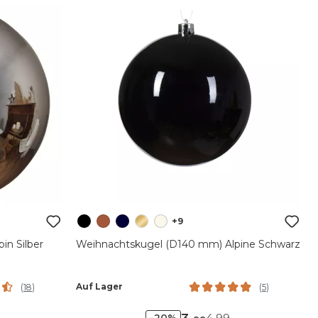
+9
n Silber
Weihnachtskugel (D140 mm) Alpine Schwarz
Auf Lager
(
18
)
(
5
)