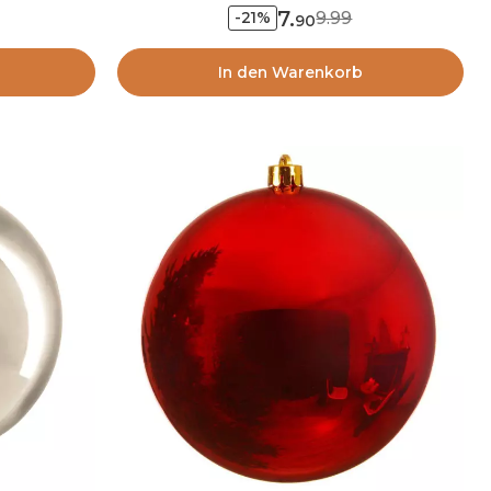
7
.
9.99
-21%
90
In den Warenkorb