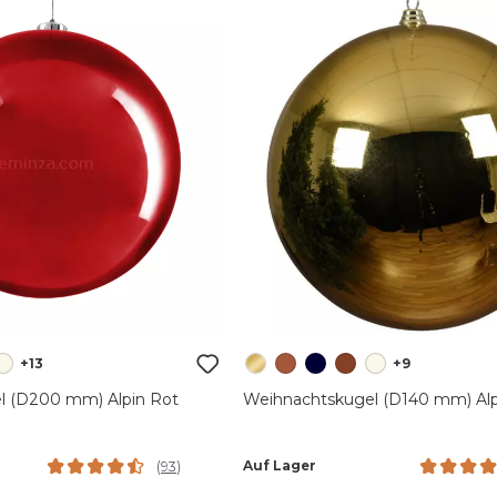
+13
+9
l (D200 mm) Alpin Rot
Weihnachtskugel (D140 mm) Alp
Auf Lager
(
93
)