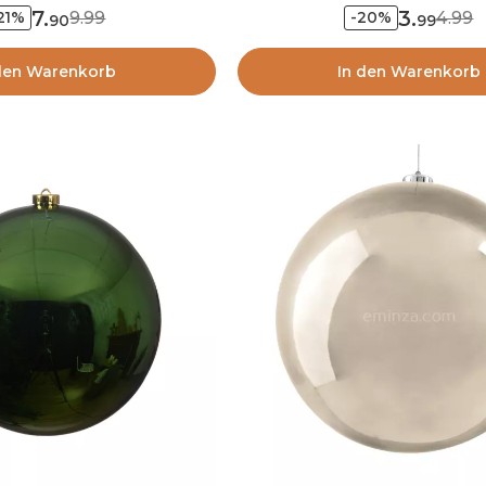
7
.
3
.
9.99
4.99
21%
-20%
90
99
den Warenkorb
In den Warenkorb