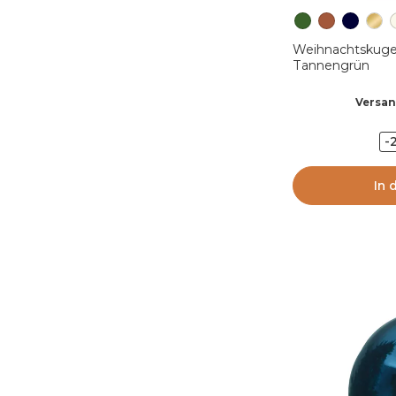
Weihnachtskuge
Tannengrün
Versan
-
In 