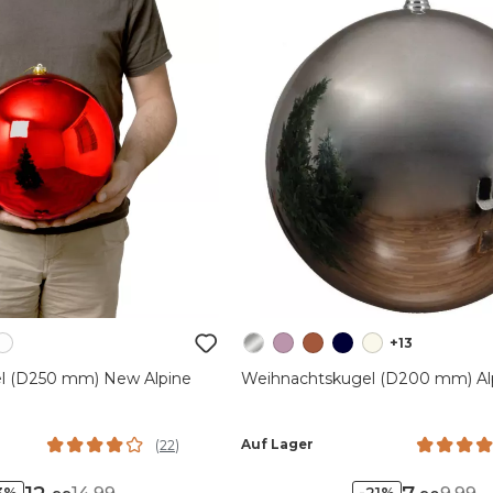
+13
l (D250 mm) New Alpine
Weihnachtskugel (D200 mm) Alpi
Auf Lager
(
22
)