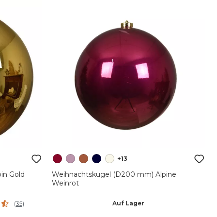
+13
in Gold
Weihnachtskugel (D200 mm) Alpine
Weinrot
Auf Lager
(
35
)