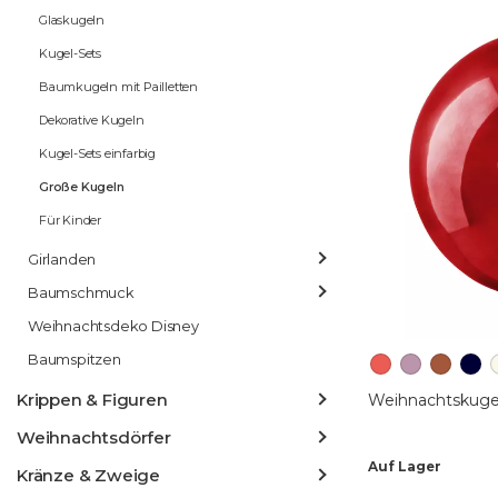
Glaskugeln
Kugel-Sets
Baumkugeln mit Pailletten
Dekorative Kugeln
Kugel-Sets einfarbig
Große Kugeln
Für Kinder
Girlanden
Baumschmuck
Weihnachtsdeko Disney
Baumspitzen
Krippen & Figuren
Weihnachtskuge
Weihnachtsdörfer
Auf Lager
Kränze & Zweige