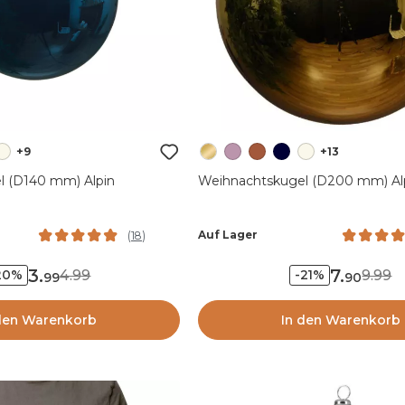
+9
+13
l (D140 mm) Alpin
Weihnachtskugel (D200 mm) Alp
Auf Lager
(
18
)
3
.
7
.
4.99
9.99
20%
-21%
99
90
den Warenkorb
In den Warenkorb