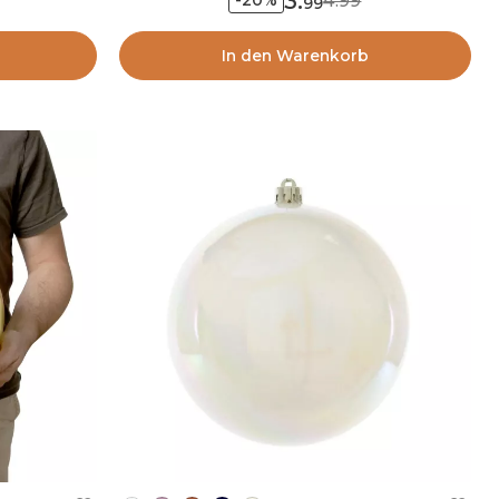
3
.
4.99
-20%
99
In den Warenkorb