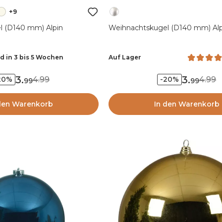
+9
l (D140 mm) Alpin
Weihnachtskugel (D140 mm) Alp
d in 3 bis 5 Wochen
Auf Lager
3
.
3
.
4.99
4.99
20%
-20%
99
99
den Warenkorb
In den Warenkorb