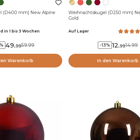
l (D400 mm) New Alpine
Weihnachtskugel (D250 mm) Ne
Gold
d in 1 bis 3 Wochen
Auf Lager
49
.
12
.
59.99
14.99
7%
-13%
99
99
den Warenkorb
In den Warenkorb