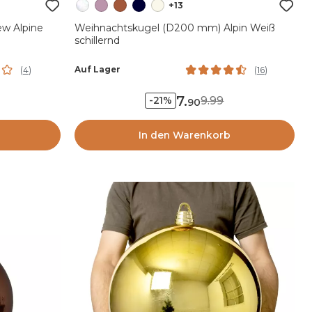
+13
w Alpine
Weihnachtskugel (D200 mm) Alpin Weiß
schillernd
Auf Lager
(
4
)
(
16
)
7
.
9.99
-21%
90
In den Warenkorb