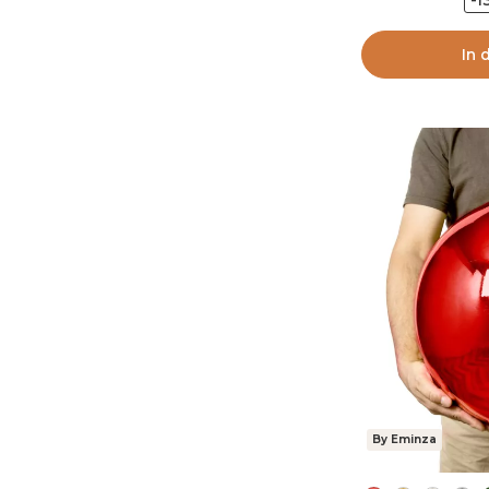
-1
In 
By Eminza