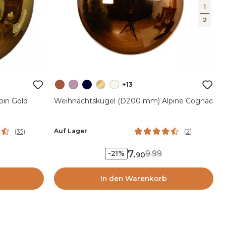
1
2
+13
in Gold
Weihnachtskugel (D200 mm) Alpine Cognac
Auf Lager
(
35
)
(
2
)
7
.
9.99
-21%
90
In den Warenkorb