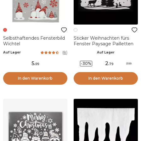
Selbsthaftendes Fensterbild
Sticker Weihnachten fürs
Wichtel
Fenster Paysage Pailletten
(
8
)
Auf Lager
Auf Lager
5
.
2
.
-30%
3.99
99
79
In den Warenkorb
In den Warenkorb