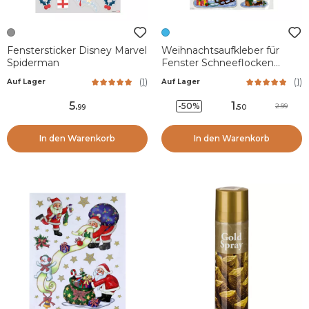
Fenstersticker Disney Marvel
Weihnachtsaufkleber für
Spiderman
Fenster Schneeflocken
Weihnachtsnacht
(
1
)
(
1
)
Auf Lager
Auf Lager
5
.
1
.
-50%
2.99
99
50
In den Warenkorb
In den Warenkorb