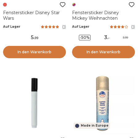
Fenstersticker Disney Star
Fenstersticker Disney
Wars
Mickey Weihnachten
(
1
)
(
1
)
Auf Lager
Auf Lager
5
.
3
.
-50%
5.99
99
-
In den Warenkorb
In den Warenkorb
Made in Europe