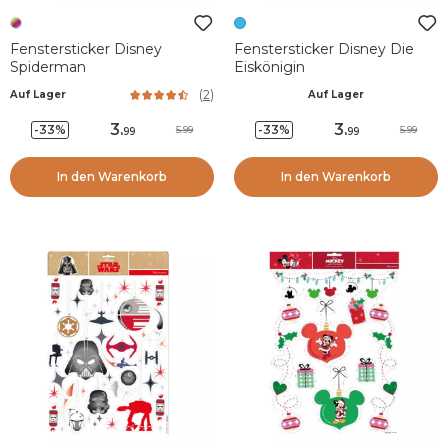
Fenstersticker Disney
Fenstersticker Disney Die
Spiderman
Eiskönigin
(
2
)
Auf Lager
Auf Lager
3
.
3
.
-33%
-33%
5.99
5.99
99
99
In den Warenkorb
In den Warenkorb