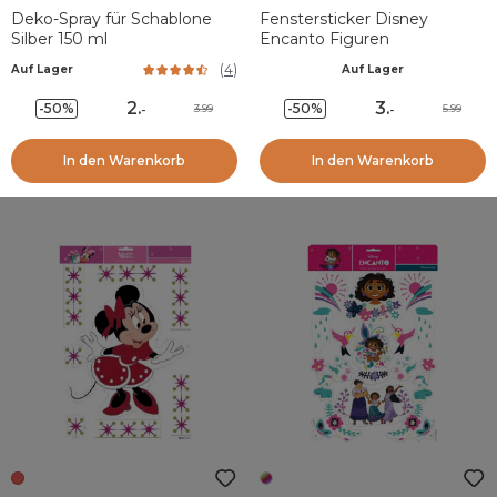
Deko-Spray für Schablone
Fenstersticker Disney
Silber 150 ml
Encanto Figuren
(
4
)
Auf Lager
Auf Lager
2
.
3
.
-50%
-50%
3.99
5.99
-
-
In den Warenkorb
In den Warenkorb