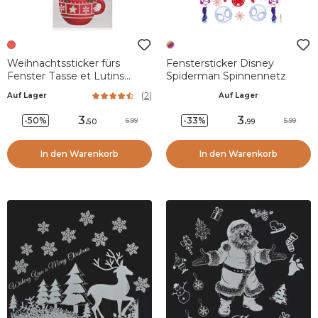
Weihnachtssticker fürs
Fenstersticker Disney
Fenster Tasse et Lutins
Spiderman Spinnennetz
gourmands
(
2
)
Auf Lager
Auf Lager
3
.
3
.
-50%
-33%
6.99
5.99
50
99
In den Warenkorb
In den Warenkorb