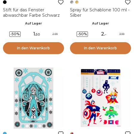
Stift für das Fenster
Spray für Schablone 100 ml -
abwaschbar Farbe Schwarz
Silber
Auf Lager
Auf Lager
1
.
2
.
-50%
-50%
2.99
3.99
50
-
In den Warenkorb
In den Warenkorb