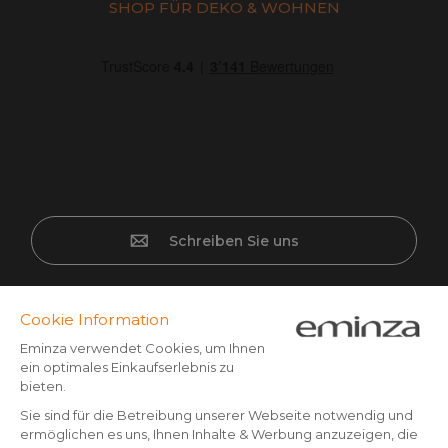
SHOP FÜR DEKO & WOHNEN
Schreiben Sie uns
Sichere Bezahlung
Kreditkarte, PayPal, Banküberweisung (Vorkasse) ab CHF
500,- Bestellwert, Twint, Apple/Google pay.