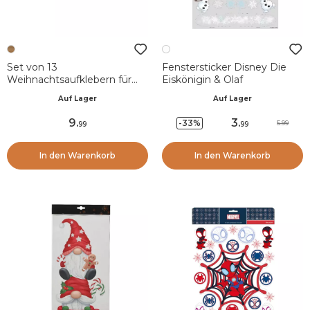
Set von 13
Fenstersticker Disney Die
Weihnachtsaufklebern für
Eiskönigin & Olaf
Fenster aus Holz
Auf Lager
Auf Lager
Heiligabend
9
.
3
.
-33%
5.99
99
99
In den Warenkorb
In den Warenkorb