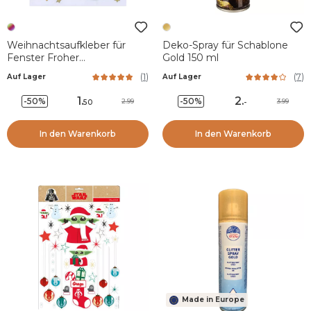
Weihnachtsaufkleber für
Deko-Spray für Schablone
Fenster Froher
Gold 150 ml
Weihnachtsmann
(
1
)
(
7
)
Auf Lager
Auf Lager
1
.
2
.
-50%
-50%
2.99
3.99
50
-
In den Warenkorb
In den Warenkorb
Made in Europe