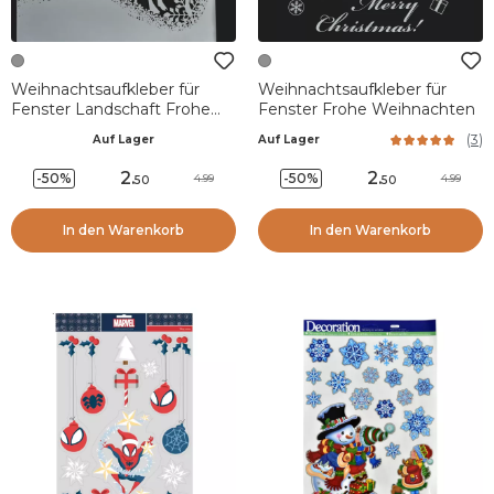
Weihnachtsaufkleber für
Weihnachtsaufkleber für
Fenster Landschaft Frohe
Fenster Frohe Weihnachten
Weihnachten
(
3
)
Auf Lager
Auf Lager
2
.
2
.
-50%
-50%
4.99
4.99
50
50
In den Warenkorb
In den Warenkorb