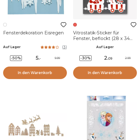
Fensterdekoration Eisregen
Vitrostatik-Sticker für
Fenster, beflockt (28 x 34
cm) Weihnachtszug Rot
(
3
)
Auf Lager
Auf Lager
5
.
2
.
-50%
-30%
9.99
2.99
-
09
In den Warenkorb
In den Warenkorb