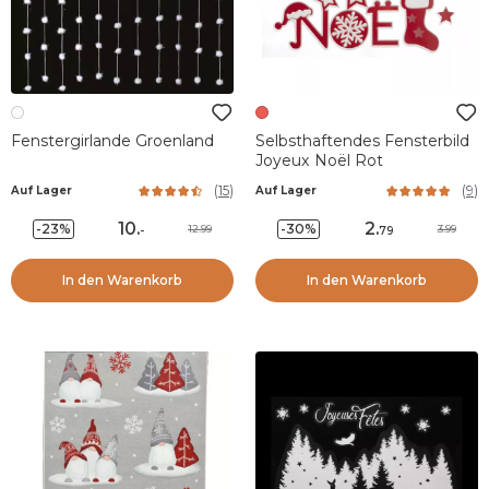
Fenstergirlande Groenland
Selbsthaftendes Fensterbild
Joyeux Noël Rot
(
15
)
(
9
)
Auf Lager
Auf Lager
10
.
2
.
-23%
-30%
12.99
3.99
-
79
In den Warenkorb
In den Warenkorb