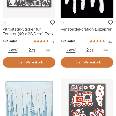
Vitrostatik-Sticker für
Fensterdekoration Eiszapfen
Fenster (40 x 28,5 cm) Frohe
Weihnachten die Wichtel
(
2
)
(
26
)
Auf Lager
Auf Lager
2
.
2
.
-30%
-30%
3.99
2.99
79
09
In den Warenkorb
In den Warenkorb