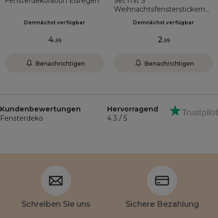
Fensterdekoration Eisregen
Set mit 3
Weihnachtsfensterstickern
(D28 cm) Glitzernde weiße
Demnächst verfügbar
Demnächst verfügbar
Schneeflocken
4
.
2
.
99
99
Benachrichtigen
Benachrichtigen
Kundenbewertungen
Hervorragend
Fensterdeko
4.3 / 5
Schreiben Sie uns
Sichere Bezahlung