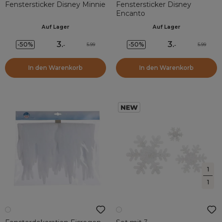
Fenstersticker Disney Minnie
Fenstersticker Disney
Encanto
Auf Lager
Auf Lager
3
.
3
.
-50%
-50%
5.99
5.99
-
-
In den Warenkorb
In den Warenkorb
1
1