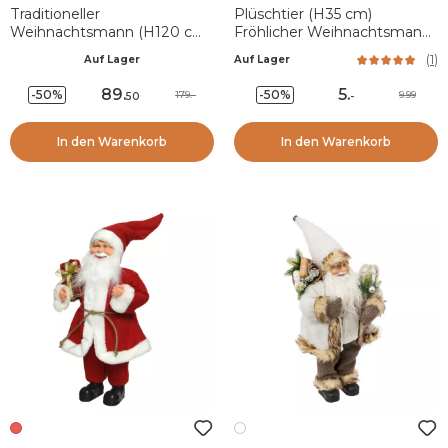
Traditioneller
Plüschtier (H35 cm)
Weihnachtsmann (H120 cm)
Fröhlicher Weihnachtsmann
Gautier der Koch
Rot
(
1
)
Auf Lager
Auf Lager
89
.
5
.
-50%
-50%
179.-
9.99
50
-
In den Warenkorb
In den Warenkorb