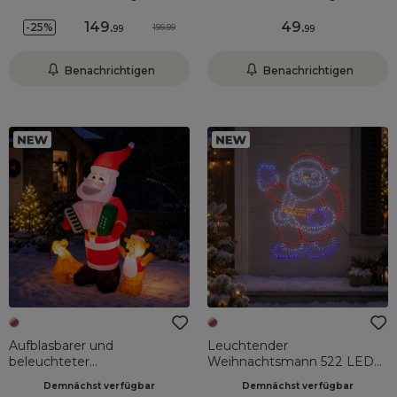
Außenbereich (H122 cm)
Abstieg an Seilleiter
149
.
49
.
-25%
199.99
99
99
Mehrfarbig
Benachrichtigen
Benachrichtigen
Aufblasbarer und
Leuchtender
beleuchteter
Weihnachtsmann 522 LED
Weihnachtsmann für den
(H109 cm) Zauber Flash
Demnächst verfügbar
Demnächst verfügbar
Außenbereich (H185 cm)
Mehrfarbig