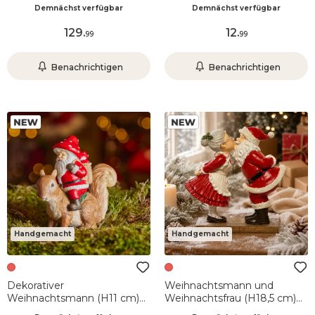
cm) Santa Claus
Eichhörnchen Haselnuss Rot
Demnächst verfügbar
Demnächst verfügbar
129
.
12
.
99
99
Benachrichtigen
Benachrichtigen
Handgemacht
Handgemacht
Dekorativer
Weihnachtsmann und
Weihnachtsmann (H11 cm)
Weihnachtsfrau (H18,5 cm)
Vogel mit rotem Federkleid
Kuss