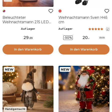
Beleuchteter
Weihnachtsmann Sven H45
Weihnachtsmann 215 LED
cm
(H40 cm) Infinity Mehrfarbig
(
2
)
Auf Lager
Auf Lager
29
.
20
.
-50%
39.99
99
-
In den Warenkorb
In den Warenkorb
Handgemacht