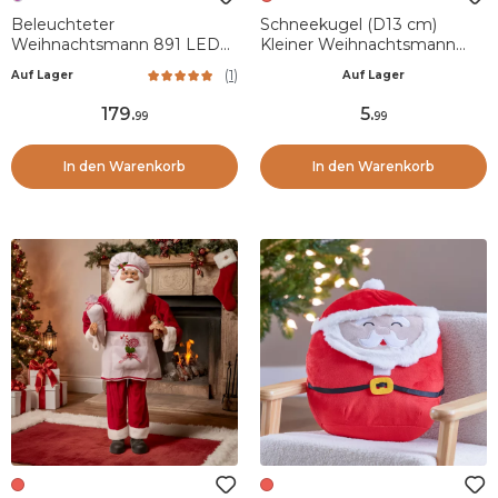
Beleuchteter
Schneekugel (D13 cm)
Weihnachtsmann 891 LED
Kleiner Weihnachtsmann
(H120 cm) Infinity
Rot
(
1
)
Auf Lager
Auf Lager
Kaltweiß/Mehrfarbig
179
.
5
.
99
99
In den Warenkorb
In den Warenkorb