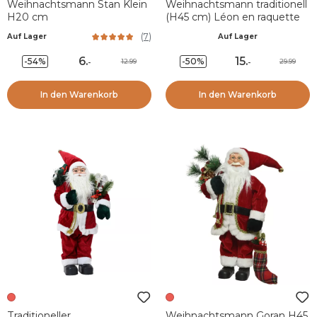
Weihnachtsmann Stan Klein
Weihnachtsmann traditionell
H20 cm
(H45 cm) Léon en raquette
(
7
)
Auf Lager
Auf Lager
6
.
15
.
-54%
-50%
12.99
29.99
-
-
In den Warenkorb
In den Warenkorb
Traditioneller
Weihnachtsmann Goran H45