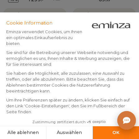
-
99
Benachrichtigen
Benachrichtigen
Kundenbewertungen
Deko
Hervorragend
Weihnachtsmann
4.8 / 5
Schreiben Sie uns
Sichere Bezahlung
Gratis
Sorgfältiger