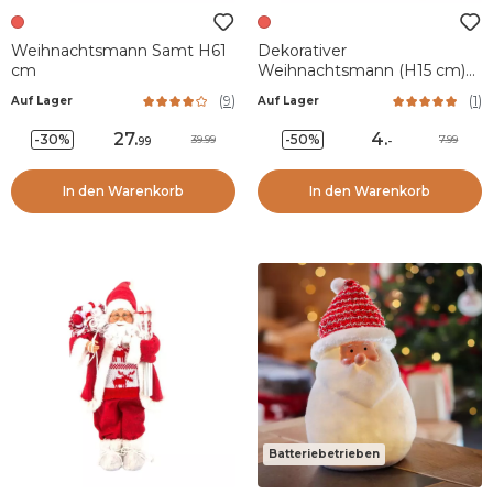
Weihnachtsmann Samt H61
Dekorativer
cm
Weihnachtsmann (H15 cm)
Weihnachtsnacht Rot
(
9
)
(
1
)
Auf Lager
Auf Lager
27
.
4
.
-30%
-50%
39.99
7.99
99
-
In den Warenkorb
In den Warenkorb
Batteriebetrieben