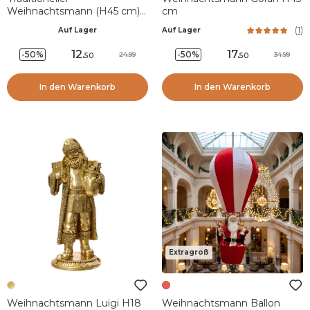
Weihnachtsmann (H45 cm)
cm
Emile en raquette
(
1
)
Auf Lager
Auf Lager
12
.
17
.
-50%
-50%
24.99
34.99
50
50
In den Warenkorb
In den Warenkorb
Extragroß
Weihnachtsmann Luigi H18
Weihnachtsmann Ballon