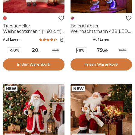
Traditioneller
Beleuchteter
Weihnachtsmann (H60 cm)
Weihnachtsmann 438 LED
Gautier der Koch
(H60 cm) Infinity
(
6
)
Auf Lager
Auf Lager
Kaltweiß/Mehrfarbig
20
.
79
.
-50%
-11%
39.99
89.99
-
99
In den Warenkorb
In den Warenkorb