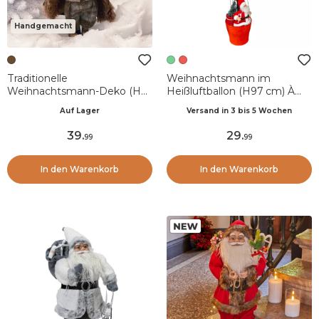
Handgemacht
Traditionelle
Weihnachtsmann im
Weihnachtsmann-Deko (H45
Heißluftballon (H97 cm) À
cm) Georges mit weißem
l'aventure Grün und Rot
Auf Lager
Versand in 3 bis 5 Wochen
Bart
39
.
29
.
99
99
In den Warenkorb
In den Warenkorb