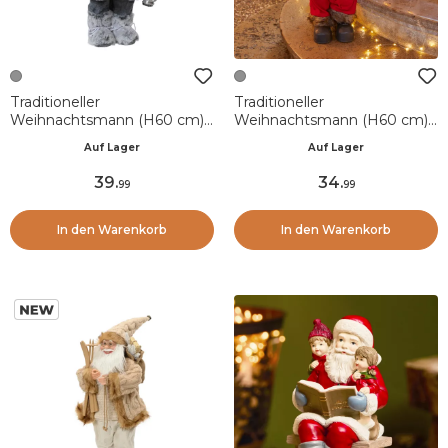
Traditioneller
Traditioneller
Weihnachtsmann (H60 cm)
Weihnachtsmann (H60 cm)
Emile Neige d'hiver
Gérard mit Schläger Grau
Auf Lager
Auf Lager
und Rot
39
.
34
.
99
99
In den Warenkorb
In den Warenkorb