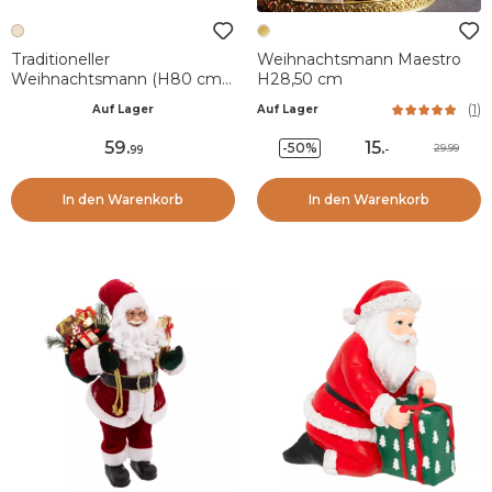
Traditioneller
Weihnachtsmann Maestro
Weihnachtsmann (H80 cm)
H28,50 cm
Lucien Creme
(
1
)
Auf Lager
Auf Lager
59
.
15
.
-50%
29.99
99
-
In den Warenkorb
In den Warenkorb