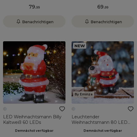
Wouaf wouaf Mehrfarbig
79
.
69
.
99
99
Benachrichtigen
Benachrichtigen
By Eminza
LED Weihnachtsmann Billy
Leuchtender
Kaltweiß 60 LEDs
Weihnachtsmann 80 LED
(H39 cm) Mein Freund das
Demnächst verfügbar
Demnächst verfügbar
Rentier Weiß kalt