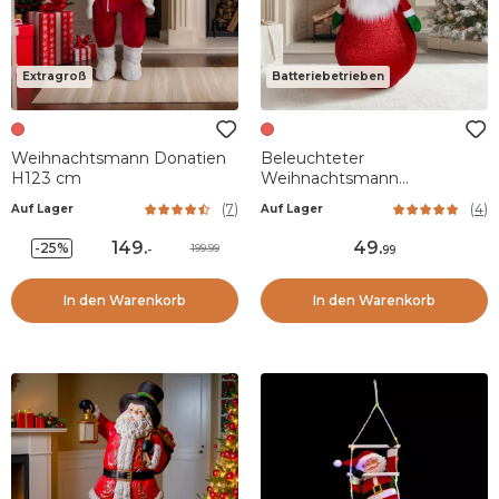
Extragroß
Batteriebetrieben
Weihnachtsmann Donatien
Beleuchteter
H123 cm
Weihnachtsmann
batteriebetrieben (H120 cm)
(
7
)
(
4
)
Auf Lager
Auf Lager
Faltbar Rot Pailletten
149
.
49
.
-25%
199.99
-
99
In den Warenkorb
In den Warenkorb