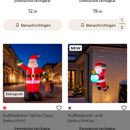
Demnächst verfügbar
Demnächst verfügbar
12
.
19
.
99
99
1
Benachrichtigen
Benachrichtigen
2
Extragroß
Aufblasbarer Santa Claus
Aufblasbarer und
beleuchtet
beleuchteter
Weihnachtsmann für den
Demnächst verfügbar
Demnächst verfügbar