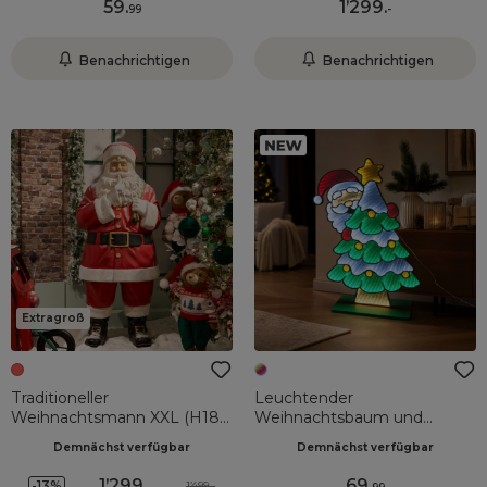
59
.
1’299
.
99
-
Benachrichtigen
Benachrichtigen
Extragroß
Traditioneller
Leuchtender
Weihnachtsmann XXL (H182
Weihnachtsbaum und
cm) Klaus silence j'arrive
Weihnachtsmann 531 LED
Demnächst verfügbar
Demnächst verfügbar
(H80 cm) Infinity Mehrfarbig
1’299
.
69
.
-13%
1’499.-