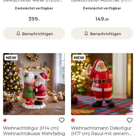
Beleuchteter Riese (H200
Beleuchteter Automat (H110
cm) Weihnachtsmann und
cm) Weihnachtsmann und
Demnächst verfügbar
Demnächst verfügbar
Teddybär
Teddybär
399
.
149
.
-
99
Benachrichtigen
Benachrichtigen
Weihnachtsfigur (H14 cm)
Weihnachtsmann Dekofigur
Weihnachtsküsse Mehrfarbig
(H17 cm) Raoul mit seinem