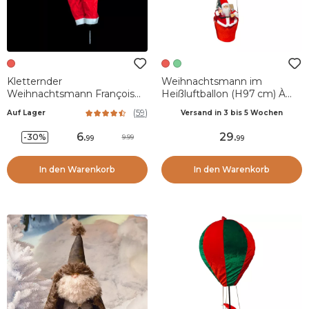
Kletternder
Weihnachtsmann im
Weihnachtsmann François
Heißluftballon (H97 cm) À
H60 cm
l'aventure Weiß und Rot
(
59
)
Auf Lager
Versand in 3 bis 5 Wochen
6
.
29
.
-30%
9.99
99
99
In den Warenkorb
In den Warenkorb