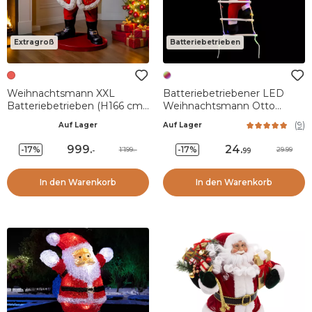
Extragroß
Batteriebetrieben
Weihnachtsmann XXL
Batteriebetriebener LED
Batteriebetrieben (H166 cm)
Weihnachtsmann Otto
Klaus et sa lanterne illuminée
Mehrfarbig 30 LEDs
(
9
)
Auf Lager
Auf Lager
999
.
24
.
-17%
-17%
1’199.-
29.99
-
99
In den Warenkorb
In den Warenkorb