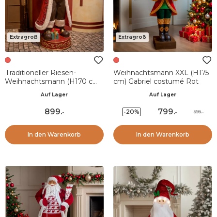
Extragroß
Extragroß
Traditioneller Riesen-
Weihnachtsmann XXL (H175
Weihnachtsmann (H170 cm)
cm) Gabriel costumé Rot
Geschenketour
Auf Lager
Auf Lager
899
.
799
.
-20%
999.-
-
-
In den Warenkorb
In den Warenkorb