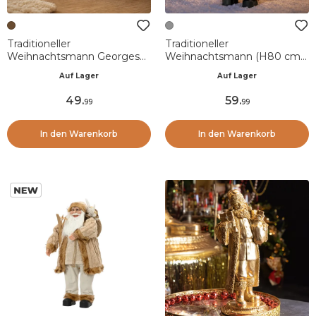
Traditioneller
Traditioneller
Weihnachtsmann Georges
Weihnachtsmann (H80 cm)
mit weißem Bart (H55 cm)
Gérard mit Schläger Grau
Auf Lager
Auf Lager
und Rot
49
.
59
.
99
99
In den Warenkorb
In den Warenkorb