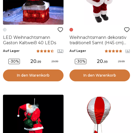
LED Weihnachtsmann
Weihnachtsmann dekorativ
Gaston Kaltweiß 40 LEDs
traditionell Samt (H45 cm)
Félix et cadeaux
(
32
)
(
4
)
Auf Lager
Auf Lager
20
.
20
.
-30%
-30%
29.99
29.99
99
99
In den Warenkorb
In den Warenkorb