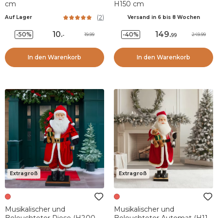
cm
H150 cm
(
2
)
Auf Lager
Versand in 6 bis 8 Wochen
10
.
149
.
-50%
-40%
19.99
249.99
-
99
In den Warenkorb
In den Warenkorb
Extragroß
Extragroß
Musikalischer und
Musikalischer und