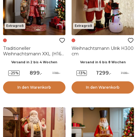
Extragroß
Extragroß
Traditioneller
Weihnachtsmann Ulrik H300
Weihnachtsmann XXL (H166
cm
cm) Klaus et les cadeaux
Versand in 2 bis 4 Wochen
Versand in 6 bis 8 Wochen
899
.
1’299
.
-25%
-13%
1’199.-
1’499.-
-
-
In den Warenkorb
In den Warenkorb