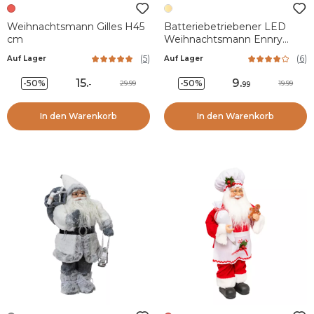
Weihnachtsmann Gilles H45
Batteriebetriebener LED
cm
Weihnachtsmann Ennry
Warmweiß 4 LEDs
(
5
)
(
6
)
Auf Lager
Auf Lager
15
.
9
.
-50%
-50%
29.99
19.99
-
99
In den Warenkorb
In den Warenkorb