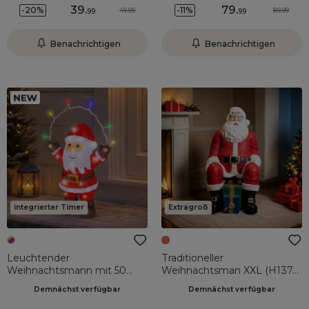
39
.
79
.
-20%
-11%
49.99
89.99
99
99
Benachrichtigen
Benachrichtigen
integrierter Timer
Extragroß
Leuchtender
Traditioneller
Weihnachtsmann mit 50
Weihnachtsman XXL (H137
LED-Lichterkette (H46 cm)
cm) Klaus assis und les
Demnächst verfügbar
Demnächst verfügbar
Emilien Blitz-Effekt
cadeaux
Mehrfarbig