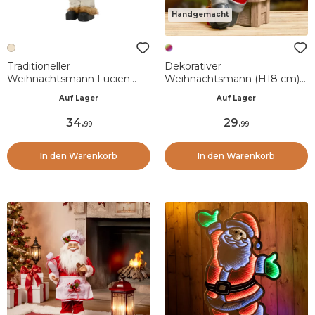
Handgemacht
Traditioneller
Dekorativer
Weihnachtsmann Lucien
Weihnachtsmann (H18 cm)
Creme (H60 cm)
Weihnachtsmärchen
Auf Lager
Auf Lager
Mehrfarbig
34
.
29
.
99
99
In den Warenkorb
In den Warenkorb