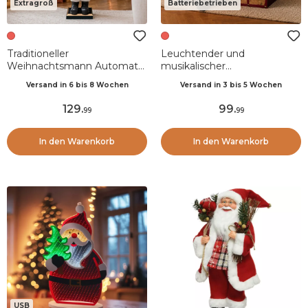
Extragroß
Batteriebetrieben
Traditioneller
Leuchtender und
Weihnachtsmann Automat
musikalischer
(H110 cm) Nicolas Teddybär
Weihnachtsmann mit
Versand in 6 bis 8 Wochen
Versand in 3 bis 5 Wochen
und Leuchtlaterne
Batteriebetrieb (H52 cm)
Spielzeugtruhe
129
.
99
.
99
99
In den Warenkorb
In den Warenkorb
USB