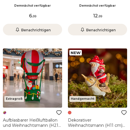
Sack Rot
Demnächst verfügbar
Demnächst verfügbar
6
.
12
.
99
99
Benachrichtigen
Benachrichtigen
Extragroß
Handgemacht
Aufblasbarer Heißluftballon
Dekorativer
und Weihnachtsmann (H210
Weihnachtsmann (H11 cm)