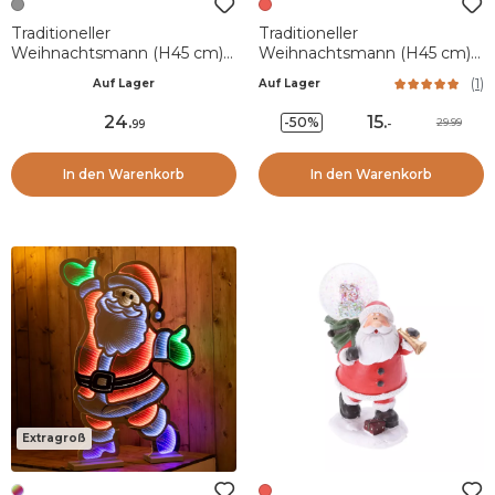
Traditioneller
Traditioneller
Weihnachtsmann (H45 cm)
Weihnachtsmann (H45 cm)
Emile Neige d'hiver
Gautier der Koch
(
1
)
Auf Lager
Auf Lager
24
.
15
.
-50%
29.99
99
-
In den Warenkorb
In den Warenkorb
Extragroß