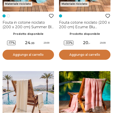
Materiale riciclato
Materiale riciclato
Fouta in cotone riciclato
Fouta cotone riciclato (200 x
(200 x 200 cm) Summer Blu
200 cm) Ecume Blu
turchese
Turchese
Prodotto disponibile
Prodotto disponibile
24
.
20
.
-17%
-33%
29.99
29.99
99
-
Aggiungo al carrello
Aggiungo al carrello