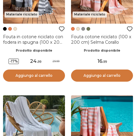
Materiale riciclato
Materiale riciclato
Fouta in cotone riciclato con
Fouta cotone riciclato (100 x
fodera in spugna (100 x 200
200 cm) Selma Corallo
cm) Coralia Nera
Prodotto disponibile
Prodotto disponibile
24
.
16
.
-17%
29.99
99
99
Aggiungo al carrello
Aggiungo al carrello