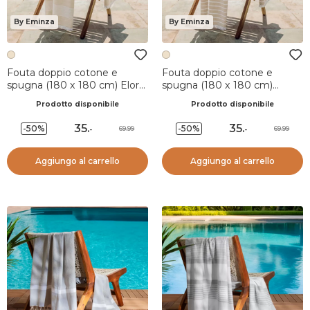
By Eminza
By Eminza
Fouta doppio cotone e
Fouta doppio cotone e
spugna (180 x 180 cm) Elora
spugna (180 x 180 cm)
Beige
Sabbia Beige
Prodotto disponibile
Prodotto disponibile
35
.
35
.
-50%
-50%
69.99
69.99
-
-
Aggiungo al carrello
Aggiungo al carrello