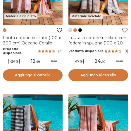
Materiale riciclato
Materiale riciclato
Fouta cotone riciclato (100 x
Fouta in cotone riciclato con
200 cm) Oceano Corallo
fodera in spugna (100 x 200
cm) Coralia Beige
Prodotto
(
3
)
(
1
)
Prodotto disponibile
disponibile
12
.
24
.
-24%
-17%
16.99
29.99
99
99
Aggiungo al carrello
Aggiungo al carrello