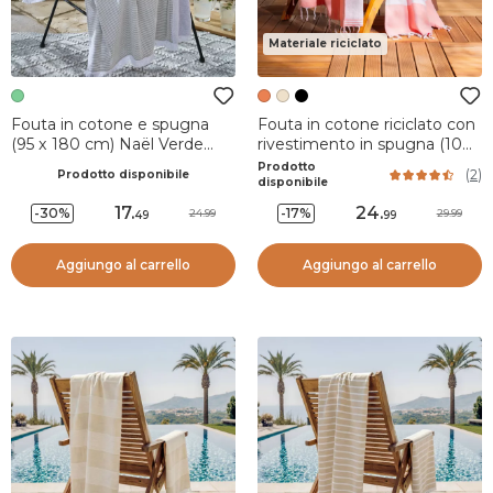
Materiale riciclato
Fouta in cotone e spugna
Fouta in cotone riciclato con
(95 x 180 cm) Naël Verde
rivestimento in spugna (100
ninfea
x 200 cm) Coralia Corallo
Prodotto
(
2
)
Prodotto disponibile
disponibile
17
.
24
.
-30%
-17%
24.99
29.99
49
99
Aggiungo al carrello
Aggiungo al carrello