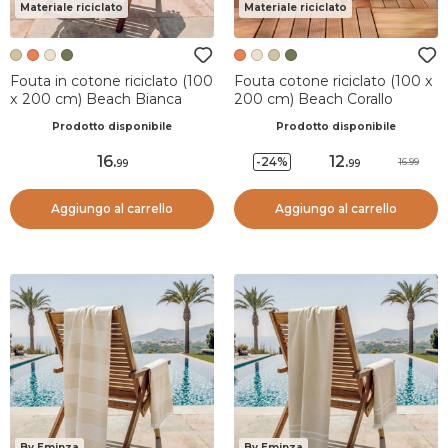
Materiale riciclato
Materiale riciclato
Fouta in cotone riciclato (100
Fouta cotone riciclato (100 x
x 200 cm) Beach Bianca
200 cm) Beach Corallo
Prodotto disponibile
Prodotto disponibile
16
.
12
.
-24%
16.99
99
99
Aggiungo al carrello
Aggiungo al carrello
By Eminza
By Eminza