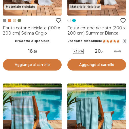
Materiale riciclato
Materiale riciclato
Fouta cotone riciclato (100 x
Fouta cotone riciclato (200 x
200 cm) Selma Grigio
200 cm) Summer Bianca
(
1
)
Prodotto disponibile
Prodotto disponibile
16
.
20
.
-33%
29.99
99
-
Aggiungo al carrello
Aggiungo al carrello