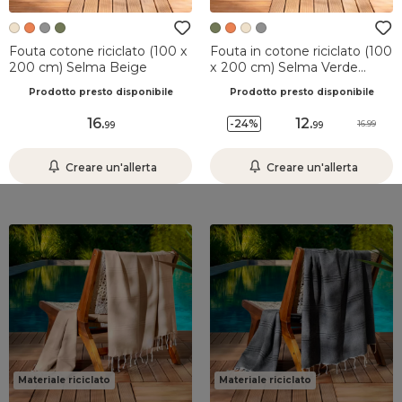
Fouta cotone riciclato (100 x
Fouta in cotone riciclato (100
200 cm) Selma Beige
x 200 cm) Selma Verde
cachi
Prodotto presto disponibile
Prodotto presto disponibile
16
.
12
.
-24%
16.99
99
99
Creare un'allerta
Creare un'allerta
Materiale riciclato
Materiale riciclato