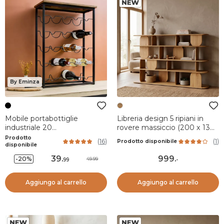
By Eminza
Mobile portabottiglie
Libreria design 5 ripiani in
industriale 20
rovere massiccio (200 x 130
scompartimenti (Alt 74 cm)
cm) Kest Naturale
Prodotto
(
16
)
(
1
)
Prodotto disponibile
Victor Nero
disponibile
39
.
999
.
-20%
49.99
99
-
Aggiungo al carrello
Aggiungo al carrello