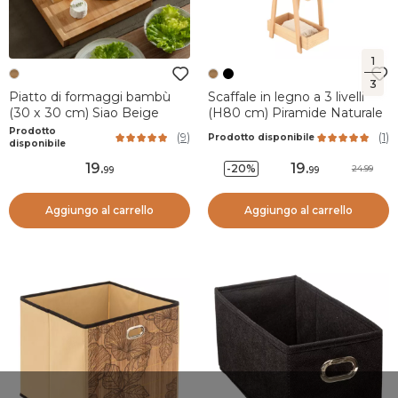
1
3
Piatto di formaggi bambù
Scaffale in legno a 3 livelli
(30 x 30 cm) Siao Beige
(H80 cm) Piramide Naturale
Prodotto
(
9
)
(
1
)
Prodotto disponibile
disponibile
19
.
19
.
-20%
24.99
99
99
Aggiungo al carrello
Aggiungo al carrello