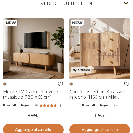
VEDERE TUTTI I FILTRI
By Eminza
Mobile TV 4 ante in rovere
Comò cassettiera 4 cassetti
massiccio (180 x 55 cm)
in legno (H60 cm) Mila
Oakland Naturale
Naturale
(
1
)
Prodotto disponibile
Prodotto disponibile
899
.
119
.
-
99
Aggiungo al carrello
Aggiungo al carrello