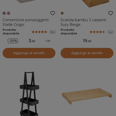
Contenitore portaoggetti
Scatola bambù 3 cassetti
Stelle Grigio
Sury Beige
Prodotto
Prodotto
(
54
)
(
22
)
disponibile
disponibile
3
.
19
.
-20%
4.99
99
99
Aggiungo al carrello
Aggiungo al carrello