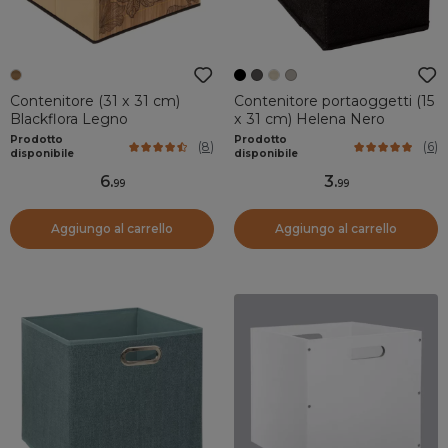
Contenitore (31 x 31 cm)
Contenitore portaoggetti (15
Blackflora Legno
x 31 cm) Helena Nero
Prodotto
Prodotto
(
8
)
(
6
)
disponibile
disponibile
6
.
3
.
99
99
Aggiungo al carrello
Aggiungo al carrello