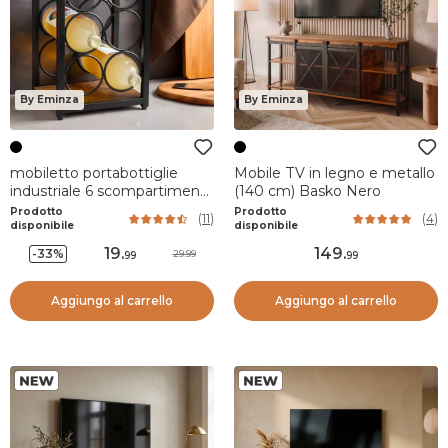
By Eminza
By Eminza
mobiletto portabottiglie
Mobile TV in legno e metallo
industriale 6 scompartimenti
(140 cm) Basko Nero
(H20 cm) Sacha Nero
Prodotto
Prodotto
(
11
)
(
4
)
disponibile
disponibile
19
.
149
.
-33%
29.99
99
99
Aggiungo al carrello
Aggiungo al carrello