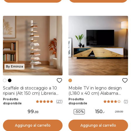
By Eminza
Scaffale di stoccaggio a 10
Mobile TV in legno design
ripiani (Alt 150 cm) Libreria
(L180 x 40 cm) Alabama
Book Bianco
Bianco, nero e naturale
Prodotto
Prodotto
(
27
)
(
7
)
disponibile
disponibile
99
.
150
.
-50%
299.99
99
-
Aggiungo al carrello
Aggiungo al carrello