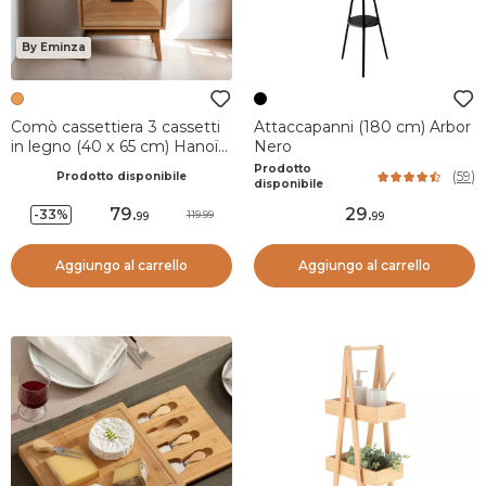
By Eminza
Comò cassettiera 3 cassetti
Attaccapanni (180 cm) Arbor
in legno (40 x 65 cm) Hanoï
Nero
Beige
Prodotto
(
59
)
Prodotto disponibile
disponibile
79
.
29
.
-33%
119.99
99
99
Aggiungo al carrello
Aggiungo al carrello