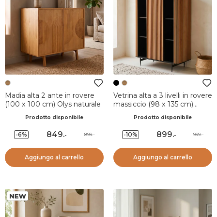
Madia alta 2 ante in rovere
Vetrina alta a 3 livelli in rovere
(100 x 100 cm) Olys naturale
massiccio (98 x 135 cm)
Rytm Nero
Prodotto disponibile
Prodotto disponibile
849
.
899
.
-6%
-10%
899.-
999.-
-
-
Aggiungo al carrello
Aggiungo al carrello