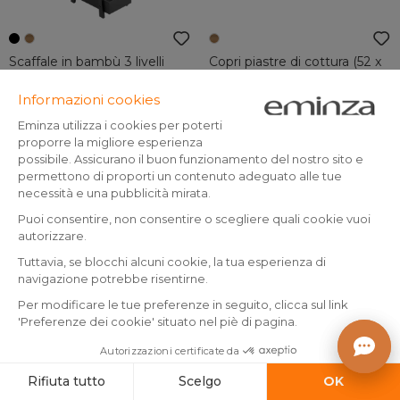
Scaffale in bambù 3 livelli
Copri piastre di cottura (52 x
(H80 cm) Piramide Nero
28 cm) Siao Naturale
Prodotto
(
15
)
Prodotto disponibile
disponibile
19
.
6
.
-20%
-50%
24.99
12.99
99
50
Aggiungo al carrello
Aggiungo al carrello