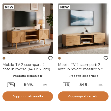
Mobile TV 2 scomparti 2
Mobile TV 2 scomparti 2
ante in rovere (140 x 55 cm)
ante in rovere massiccio e
Olys Naturale
metallo (150 x 44 cm) Bristol
Prodotto disponibile
Prodotto disponibile
Naturale
649
.
549
.
-7%
-8%
699.-
599.-
-
-
Aggiungo al carrello
Aggiungo al carrello