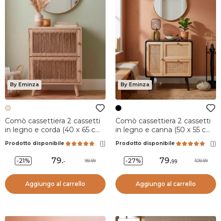
By Eminza
By Eminza
Comò cassettiera 2 cassetti
Comò cassettiera 2 cassetti
in legno e corda (40 x 65 cm)
in legno e canna (50 x 55 cm)
Manille Beige
Osaka Nero
(
1
)
(
1
)
Prodotto disponibile
Prodotto disponibile
79
.
79
.
-21%
-27%
99.99
109.99
-
99
Aggiungo al carrello
Aggiungo al carrello