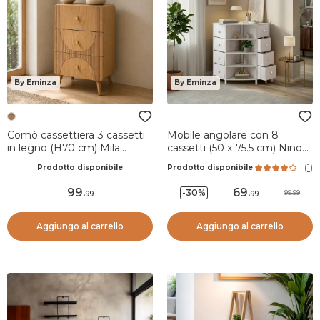
By Eminza
By Eminza
Comò cassettiera 3 cassetti
Mobile angolare con 8
in legno (H70 cm) Mila
cassetti (50 x 75.5 cm) Ninoa
Naturale
Bianco
(
1
)
Prodotto disponibile
Prodotto disponibile
99
.
69
.
-30%
99.99
99
99
Aggiungo al carrello
Aggiungo al carrello