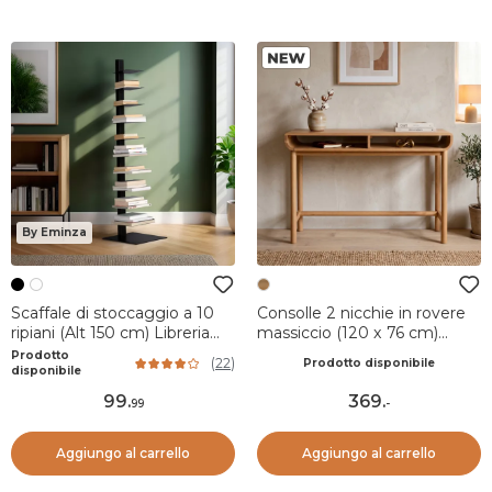
By Eminza
Scaffale di stoccaggio a 10
Consolle 2 nicchie in rovere
ripiani (Alt 150 cm) Libreria
massiccio (120 x 76 cm)
Book Nero
Tulum Naturale
Prodotto
(
22
)
Prodotto disponibile
disponibile
99
.
369
.
99
-
Aggiungo al carrello
Aggiungo al carrello