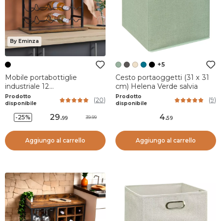
By Eminza
+5
Mobile portabottiglie
Cesto portaoggetti (31 x 31
industriale 12
cm) Helena Verde salvia
scompartimenti (Alt 40 cm)
Prodotto
Prodotto
(
20
)
(
9
)
Auguste Nero
disponibile
disponibile
29
.
4
.
-25%
39.99
99
59
Aggiungo al carrello
Aggiungo al carrello