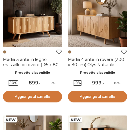
Madia 3 ante in legno
Madia 4 ante in rovere (200
massello di rovere (165 x 80
x 80 cm) Olys Naturale
cm) Bilbao Naturale
Prodotto disponibile
Prodotto disponibile
899
.
999
.
-10%
-9%
999.-
1’099.-
-
-
Aggiungo al carrello
Aggiungo al carrello