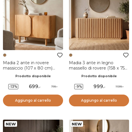
Madia 2 ante in rovere
Madia 3 ante in legno
massiccio (107 x 80 cm)
massello di rovere (158 x 75
Oakland Naturale
cm) Altos Naturale
Prodotto disponibile
Prodotto disponibile
699
.
999
.
-13%
-9%
799.-
1’099.-
-
-
Aggiungo al carrello
Aggiungo al carrello