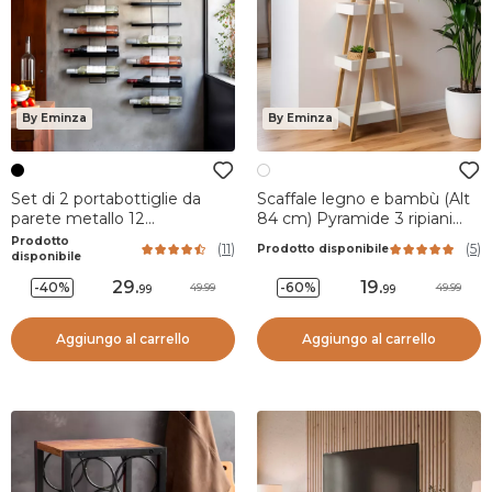
By Eminza
By Eminza
Set di 2 portabottiglie da
Scaffale legno e bambù (Alt
parete metallo 12
84 cm) Pyramide 3 ripiani
scompartimenti (Alt 139 cm)
Bianco
Prodotto
(
11
)
(
5
)
Prodotto disponibile
Léo Nero
disponibile
29
.
19
.
-40%
-60%
49.99
49.99
99
99
Aggiungo al carrello
Aggiungo al carrello