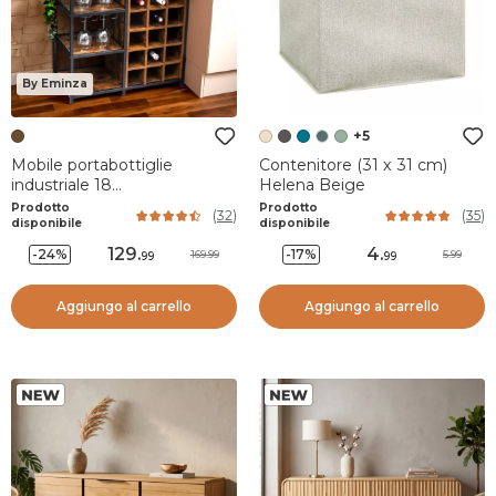
By Eminza
+5
Mobile portabottiglie
Contenitore (31 x 31 cm)
industriale 18
Helena Beige
scompartimenti e
Prodotto
Prodotto
(
32
)
(
35
)
portabicchieri (Alt 82 cm)
disponibile
disponibile
Paul Marrone
129
.
4
.
-24%
-17%
169.99
5.99
99
99
Aggiungo al carrello
Aggiungo al carrello