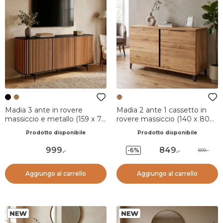
Madia 3 ante in rovere
Madia 2 ante 1 cassetto in
massiccio e metallo (159 x 76
rovere massiccio (140 x 80
cm) Rytm Nero
cm) Bristol Naturale
Prodotto disponibile
Prodotto disponibile
999
.
849
.
-6%
899.-
-
-
Aggiungo al carrello
Aggiungo al carrello