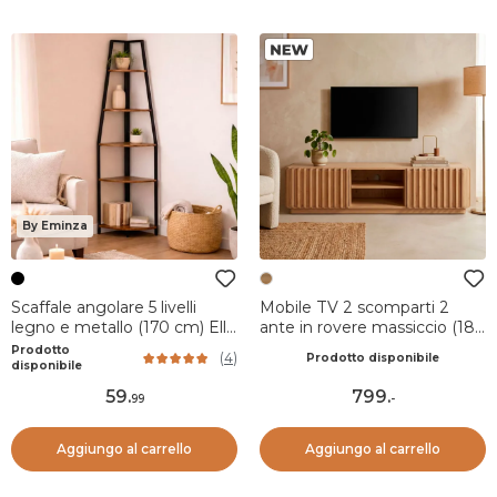
By Eminza
Scaffale angolare 5 livelli
Mobile TV 2 scomparti 2
legno e metallo (170 cm) Elli
ante in rovere massiccio (180
Nero
x 45 cm) Altos Naturale
Prodotto
(
4
)
Prodotto disponibile
disponibile
59
.
799
.
99
-
Aggiungo al carrello
Aggiungo al carrello