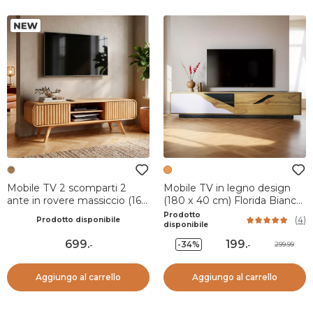
Mobile TV 2 scomparti 2
Mobile TV in legno design
ante in rovere massiccio (165
(180 x 40 cm) Florida Bianco,
x 58 cm) Bilbao Naturale
nero e naturale
Prodotto
(
4
)
Prodotto disponibile
disponibile
699
.
199
.
-34%
299.99
-
-
Aggiungo al carrello
Aggiungo al carrello