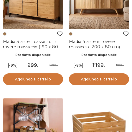
Madia 3 ante 1 cassetto in
Madia 4 ante in rovere
rovere massiccio (190 x 80
massiccio (200 x 80 cm)
cm) Bristol Naturale
Bilbao Naturale
Prodotto disponibile
Prodotto disponibile
999
.
1’199
.
-9%
-8%
1’099.-
1’299.-
-
-
Aggiungo al carrello
Aggiungo al carrello