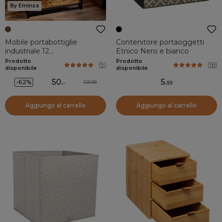
By Eminza
Mobile portabottiglie
Contenitore portaoggetti
industriale 12
Etnico Nero e bianco
scompartimenti e
Prodotto
Prodotto
(
9
)
(
16
)
portabicchieri (Alt 86 cm)
disponibile
disponibile
Louis Marrone
50
.
5
.
-62%
129.99
-
99
Aggiungo al carrello
Aggiungo al carrello