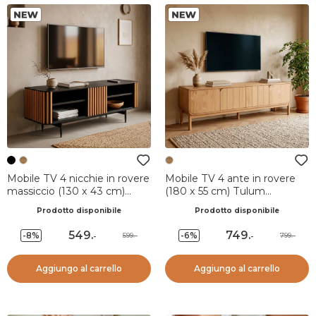
Mobile TV 4 nicchie in rovere
Mobile TV 4 ante in rovere
massiccio (130 x 43 cm)
(180 x 55 cm) Tulum
Rytm Nero
Naturale
Prodotto disponibile
Prodotto disponibile
549
.
749
.
-8%
-6%
599.-
799.-
-
-
Aggiungo al carrello
Aggiungo al carrello