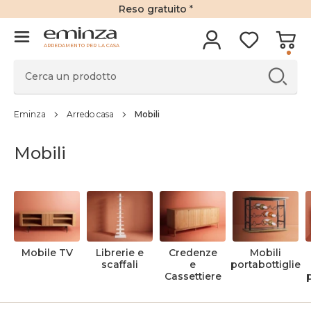
Reso gratuito
*
ARREDAMENTO PER LA CASA
Eminza
Arredo casa
Mobili
Mobili
Mobile TV
Librerie e
Credenze
Mobili
scaffali
e
portabottiglie
Cassettiere