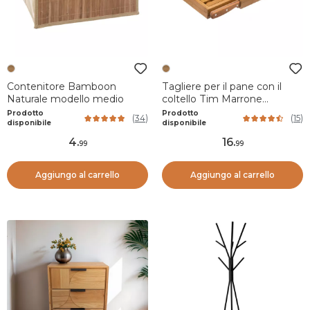
Contenitore Bamboon
Tagliere per il pane con il
Naturale modello medio
coltello Tim Marrone
naturale
Prodotto
Prodotto
(
34
)
(
15
)
disponibile
disponibile
4
.
16
.
99
99
Aggiungo al carrello
Aggiungo al carrello