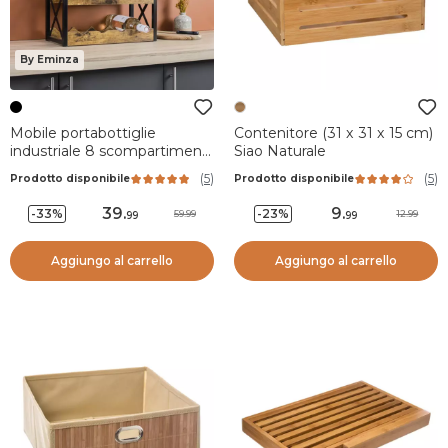
By Eminza
Mobile portabottiglie
Contenitore (31 x 31 x 15 cm)
industriale 8 scompartimenti
Siao Naturale
e portabicchieri (H56 cm)
(
5
)
(
5
)
Prodotto disponibile
Prodotto disponibile
Tiago Nero
39
.
9
.
-33%
-23%
59.99
12.99
99
99
Aggiungo al carrello
Aggiungo al carrello