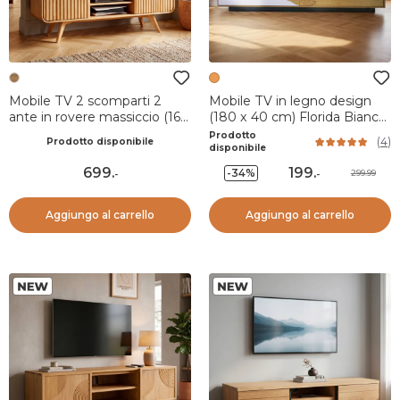
Mobile TV 2 scomparti 2
Mobile TV in legno design
ante in rovere massiccio (165
(180 x 40 cm) Florida Bianco,
x 58 cm) Bilbao Naturale
nero e naturale
Prodotto
(
4
)
Prodotto disponibile
disponibile
699
.
199
.
-34%
299.99
-
-
Aggiungo al carrello
Aggiungo al carrello