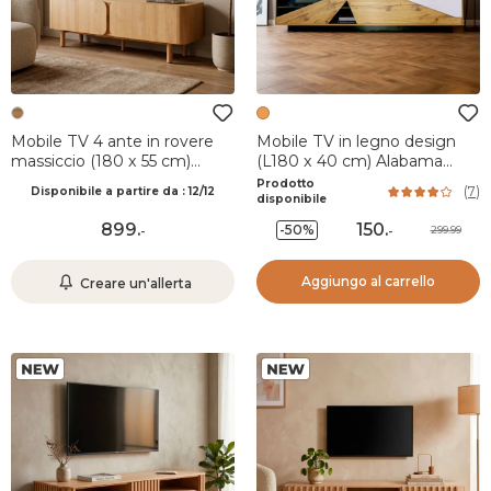
Mobile TV 4 ante in rovere
Mobile TV in legno design
massiccio (180 x 55 cm)
(L180 x 40 cm) Alabama
Oakland Naturale
Bianco, nero e naturale
Prodotto
(
7
)
Disponibile a partire da : 12/12
disponibile
899
.
150
.
-50%
299.99
-
-
Aggiungo al carrello
Creare un'allerta