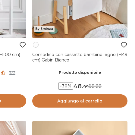
By Eminza
 (H100 cm)
Comodino con cassetto bambino legno (H49
cm) Gabin Bianco
Prodotto disponibile
(
123
)
48
.
69.99
-30%
99
o
Aggiungo al carrello