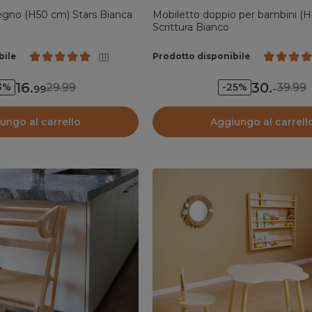
egno (H50 cm) Stars Bianca
Mobiletto doppio per bambini (
Scrittura Bianco
bile
Prodotto disponibile
(
11
)
16
.
30
.
29.99
39.99
3%
-25%
99
-
ungo al carrello
Aggiungo al carrell