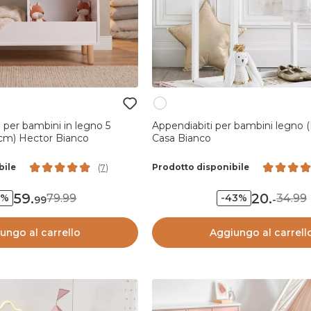
 per bambini in legno 5
Appendiabiti per bambini legno
cm) Hector Bianco
Casa Bianco
bile
Prodotto disponibile
(
7
)
59
.
20
.
79.99
34.99
5%
-43%
99
-
ungo al carrello
Aggiungo al carrell