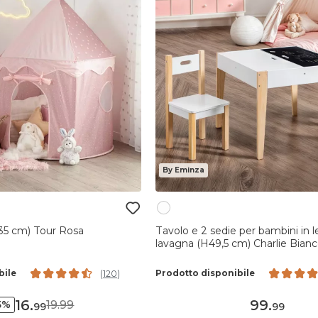
By Eminza
35 cm) Tour Rosa
Tavolo e 2 sedie per bambini in 
lavagna (H49,5 cm) Charlie Bian
bile
Prodotto disponibile
(
120
)
16
.
99
.
19.99
5%
99
99