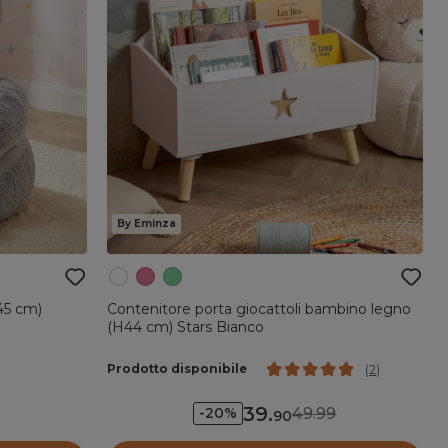
By Eminza
45 cm)
Contenitore porta giocattoli bambino legno
(H44 cm) Stars Bianco
Prodotto disponibile
(
2
)
39
.
49.99
-20%
90