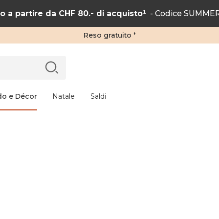
 a partire da CHF 80.- di acquisto¹
- Codice SUMMER2
Reso gratuito
*
do e Décor
Natale
Saldi