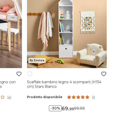
By Eminza
legno con
Scaffale bambino legno 4 scomparti (H154
co
cm) Stars Bianco
Prodotto disponibile
(
4
)
(
1
)
69
.
99.99
-30%
99