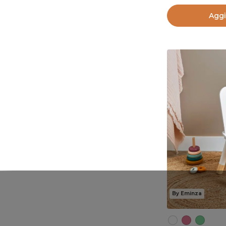
Aggi
By Eminza