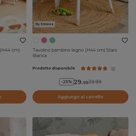
By Eminza
 (H44 cm)
Tavolino bambino legno (H44 cm) Stars
Bianca
Prodotto disponibile
(
6
)
29
.
39.99
-25%
99
o
Aggiungo al carrello