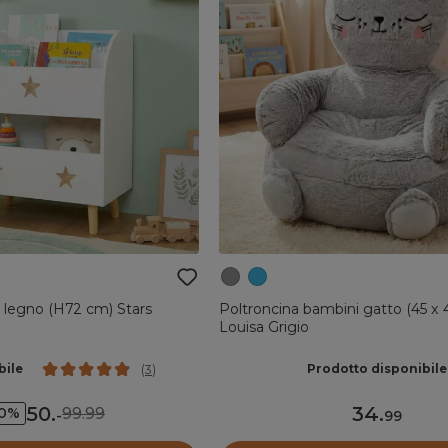
 legno (H72 cm) Stars
Poltroncina bambini gatto (45 x 
Louisa Grigio
bile
Prodotto disponibile
(
3
)
50
.
34
.
99.99
50%
-
99