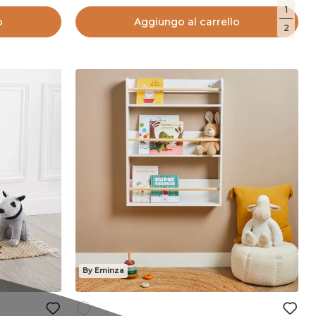
1
o
Aggiungo al carrello
2
By Eminza