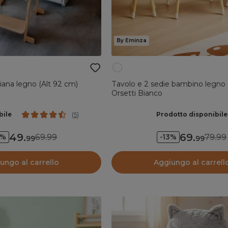
By Eminza
ana legno (Alt 92 cm)
Tavolo e 2 sedie bambino legno
Orsetti Bianco
bile
Prodotto disponibile
(
5
)
49
.
69
.
69.99
79.99
9%
-13%
99
99
ungo al carrello
Aggiungo al carrell