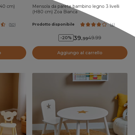
H40 cm)
Mensola da parete bambino legno 3 livelli
(H80 cm) Zoa Bianca
Prodotto disponibile
(
50
)
(
4
)
39
.
49.99
-20%
99
o
Aggiungo al carrello