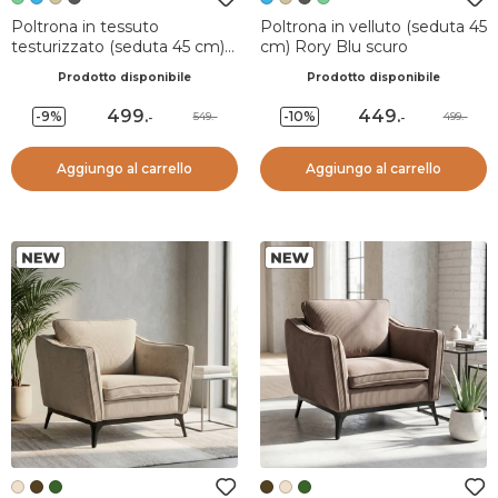
Poltrona in tessuto
Poltrona in velluto (seduta 45
testurizzato (seduta 45 cm)
cm) Rory Blu scuro
Rory Verde
Prodotto disponibile
Prodotto disponibile
499
.
449
.
-9%
-10%
549.-
499.-
-
-
Aggiungo al carrello
Aggiungo al carrello