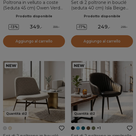
Poltrona in velluto a coste
Set di 2 poltrone in bouclé
(Seduta 45 cm) Owen Verde
(seduta 40 cm) Isla Beige
pino
sabbia
Prodotto disponibile
Prodotto disponibile
349
.
249
.
-13%
-17%
399.-
299.-
-
-
Aggiungo al carrello
Aggiungo al carrello
Quantità di2
Quantità di2
+1