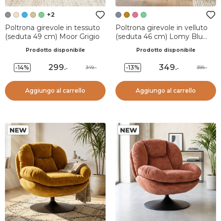
+2
Poltrona girevole in tessuto
Poltrona girevole in velluto
(seduta 49 cm) Moor Grigio
(seduta 46 cm) Lomy Blu
grigio
Prodotto disponibile
Prodotto disponibile
299
.
349
.
-14%
-13%
349.-
399.-
-
-
Aggiungo al carrello
Aggiungo al carrello