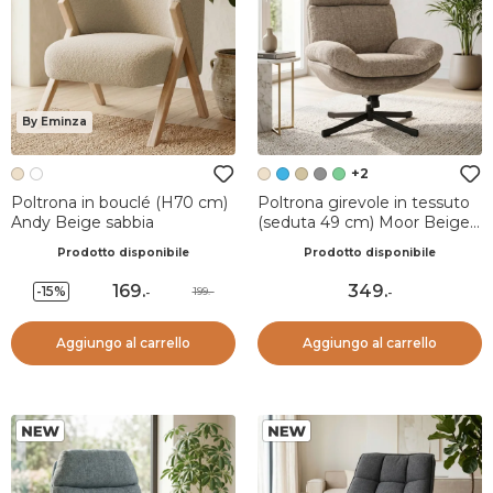
By Eminza
+2
Poltrona in bouclé (H70 cm)
Poltrona girevole in tessuto
Andy Beige sabbia
(seduta 49 cm) Moor Beige
Sabbia
Prodotto disponibile
Prodotto disponibile
169
.
349
.
-15%
199.-
-
-
Aggiungo al carrello
Aggiungo al carrello