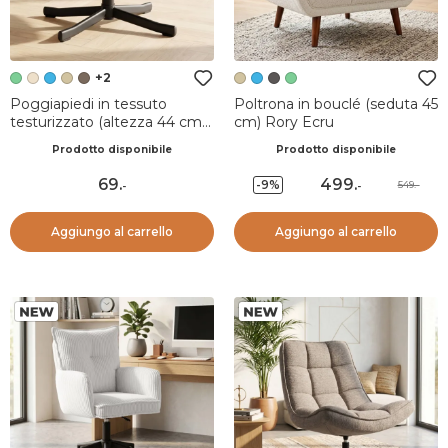
+2
Poggiapiedi in tessuto
Poltrona in bouclé (seduta 45
testurizzato (altezza 44 cm)
cm) Rory Ecru
Moor Verde scuro
Prodotto disponibile
Prodotto disponibile
69
.
499
.
-9%
549.-
-
-
Aggiungo al carrello
Aggiungo al carrello