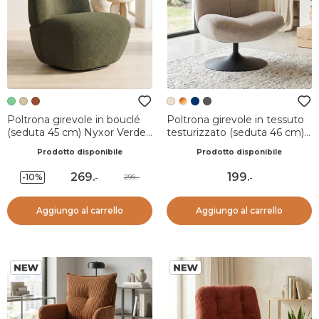
Poltrona girevole in bouclé
Poltrona girevole in tessuto
(seduta 45 cm) Nyxor Verde
testurizzato (seduta 46 cm)
scuro
Axis Beige
Prodotto disponibile
Prodotto disponibile
269
.
199
.
-10%
299.-
-
-
Aggiungo al carrello
Aggiungo al carrello