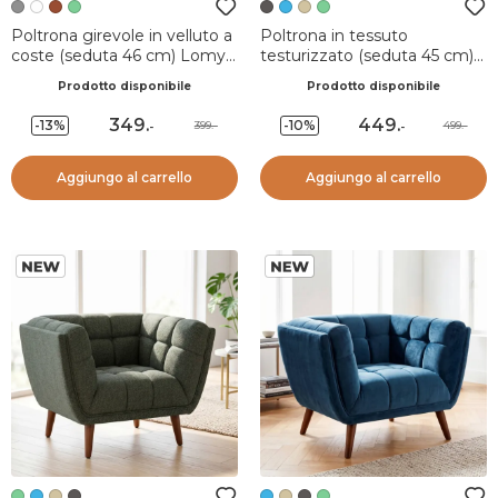
Poltrona girevole in velluto a
Poltrona in tessuto
coste (seduta 46 cm) Lomy
testurizzato (seduta 45 cm)
Grigio
Rory Grigio scuro
Prodotto disponibile
Prodotto disponibile
349
.
449
.
-13%
-10%
399.-
499.-
-
-
Aggiungo al carrello
Aggiungo al carrello