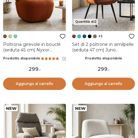
Quantità di2
+1
Poltrona girevole in bouclé
Set di 2 poltrone in similpelle
(seduta 45 cm) Nyxor
(seduta 47 cm) Juno
Terracotta
Marrone scuro
(
1
)
Prodotto disponibile
Prodotto disponibile
299
.
299
.
-
-
Aggiungo al carrello
Aggiungo al carrello