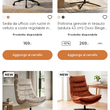
Sedia da ufficio con ruote in
Poltrona girevole in tessuto
velluto a coste regolabile in
(seduta 43 cm) Oxxo Beige
altezza (seduta da 46 a 54
Sabbia
Prodotto disponibile
Prodotto disponibile
cm) Nuva Bianco
169
.
269
.
-10%
299.-
-
-
Aggiungo al carrello
Aggiungo al carrello