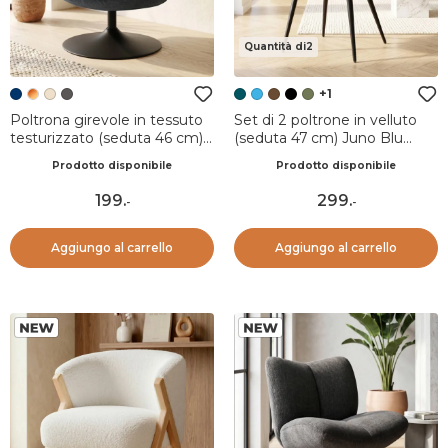
Quantità di2
+1
Poltrona girevole in tessuto
Set di 2 poltrone in velluto
testurizzato (seduta 46 cm)
(seduta 47 cm) Juno Blu
Axis Blu navy
ottanio
Prodotto disponibile
Prodotto disponibile
199
.
299
.
-
-
Aggiungo al carrello
Aggiungo al carrello