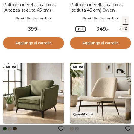
Poltrona in velluto a coste
Poltrona in velluto a coste
(Altezza seduta 45 cm)
(seduta 45 cm) Owen
Owen Beige
Cioccolato
Prodotto disponibile
Prodotto disponibile
1
399
.
349
.
2
-13%
399.-
-
-
Aggiungo al carrello
Aggiungo al carrello
Quantità di2