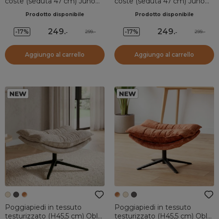
coste (seduta 47 cm) Juno
coste (seduta 47 cm) Juno
Blu
Verde cachi
Prodotto disponibile
Prodotto disponibile
249
.
249
.
-17%
-17%
299.-
299.-
-
-
Aggiungo al carrello
Aggiungo al carrello
Poggiapiedi in tessuto
Poggiapiedi in tessuto
testurizzato (H45,5 cm) Oblo
testurizzato (H45,5 cm) Oblo