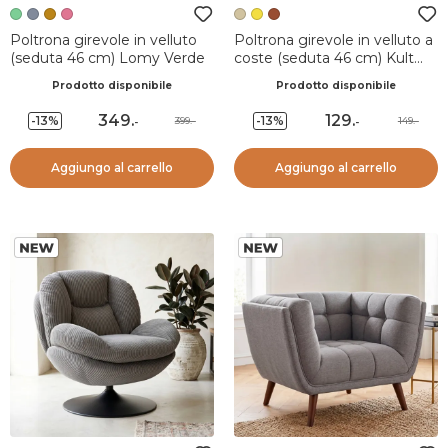
Poltrona girevole in velluto
Poltrona girevole in velluto a
(seduta 46 cm) Lomy Verde
coste (seduta 46 cm) Kult
Ecru
Prodotto disponibile
Prodotto disponibile
349
.
129
.
-13%
-13%
399.-
149.-
-
-
Aggiungo al carrello
Aggiungo al carrello