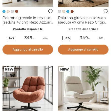
Poltrona girevole in tessuto
Poltrona girevole in tessuto
(seduta 47 cm) Rezo Azzurro
(seduta 47 cm) Rezo Grigio
chiaro
chiaro
Prodotto disponibile
Prodotto disponibile
349
.
349
.
-13%
-13%
399.-
399.-
-
-
Aggiungo al carrello
Aggiungo al carrello