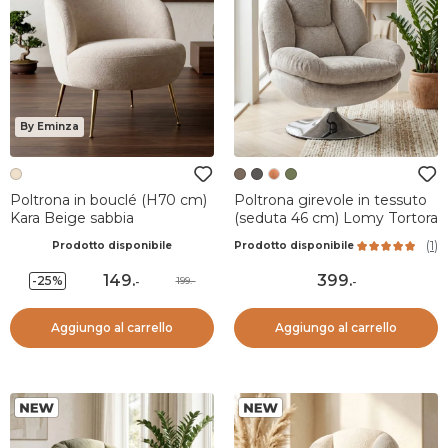
By Eminza
Poltrona in bouclé (H70 cm)
Poltrona girevole in tessuto
Kara Beige sabbia
(seduta 46 cm) Lomy Tortora
(
1
)
Prodotto disponibile
Prodotto disponibile
149
.
399
.
-25%
199.-
-
-
Aggiungo al carrello
Aggiungo al carrello