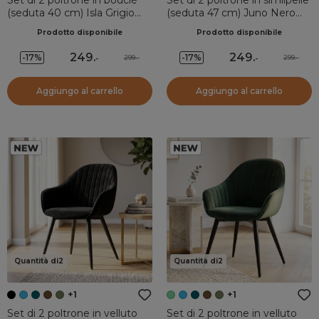
Set di 2 poltrone in bouclé
Set di 2 poltrone in similpelle
(seduta 40 cm) Isla Grigio
(seduta 47 cm) Juno Nero
chiaro
carbone
Prodotto disponibile
Prodotto disponibile
249
.
249
.
-17%
-17%
299.-
299.-
-
-
Aggiungo al carrello
Aggiungo al carrello
Quantità di2
Quantità di2
+1
+1
Set di 2 poltrone in velluto
Set di 2 poltrone in velluto