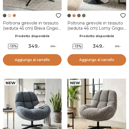
Poltrona girevole in tessuto
Poltrona girevole in tessuto
(seduta 45 cm) Brava Grigio
(seduta 46 cm) Lomy Grigio
scuro
scuro
Prodotto disponibile
Prodotto disponibile
349
.
349
.
-13%
-13%
399.-
399.-
-
-
Aggiungo al carrello
Aggiungo al carrello