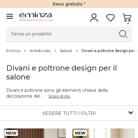
Reso gratuito
*
ARREDAMENTO PER LA CASA
Eminza
Arredo casa
Sedute
Divani e poltrone design per i
Divani e poltrone design per il
salone
Divani e poltrone sono gli elementi chiave della
decorazione del
...
Scopri di più
VEDERE TUTTI I FILTRI