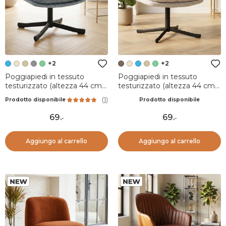
+2
+2
Poggiapiedi in tessuto
Poggiapiedi in tessuto
testurizzato (altezza 44 cm)
testurizzato (altezza 44 cm)
Moor Azzurro chiaro
Moor Tortora
(
1
)
Prodotto disponibile
Prodotto disponibile
69
.
69
.
-
-
Aggiungo al carrello
Aggiungo al carrello