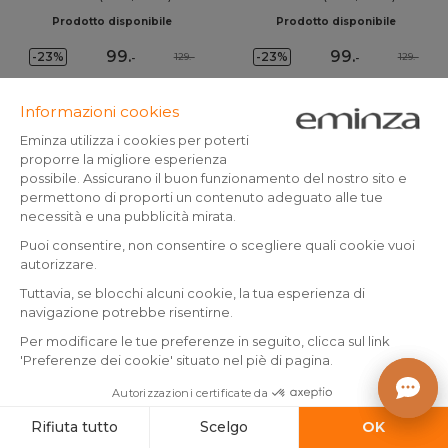
Beige
Rame
Prodotto disponibile
Prodotto disponibile
99
.
99
.
-23%
-23%
129.-
129.-
-
-
Aggiungo al carrello
Aggiungo al carrello
+2
Poggiapiedi in tessuto
Poggiapiedi in tessuto
testurizzato (H45,5 cm) Oblo
testurizzato (altezza 44 cm)