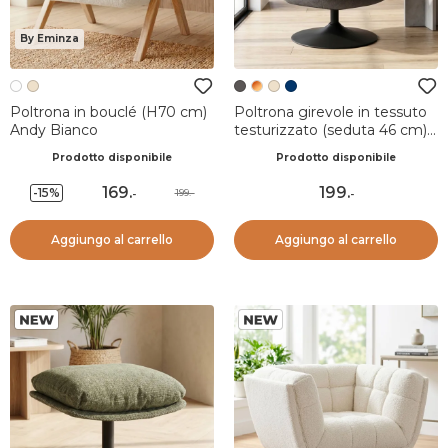
By Eminza
Poltrona in bouclé (H70 cm)
Poltrona girevole in tessuto
Andy Bianco
testurizzato (seduta 46 cm)
Axis Grigio scuro
Prodotto disponibile
Prodotto disponibile
169
.
199
.
-15%
199.-
-
-
Aggiungo al carrello
Aggiungo al carrello