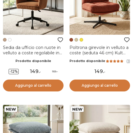
Sedia da ufficio con ruote in
Poltrona girevole in velluto a
velluto a coste regolabile in
coste (seduta 46 cm) Kult
altezza (seduta da 46 a 54
Terracotta
(
1
)
Prodotto disponibile
Prodotto disponibile
cm) Nuva Caramello
149
.
149
.
-12%
169.-
-
-
Aggiungo al carrello
Aggiungo al carrello