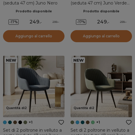
(seduta 47 cm) Juno Nero
(seduta 47 cm) Juno Verde
scuro
Prodotto disponibile
Prodotto disponibile
249
.
249
.
-17%
-17%
299.-
299.-
-
-
Aggiungo al carrello
Aggiungo al carrello
Quantità di2
Quantità di2
+1
+1
Set di 2 poltrone in velluto a
Set di 2 poltrone in velluto a