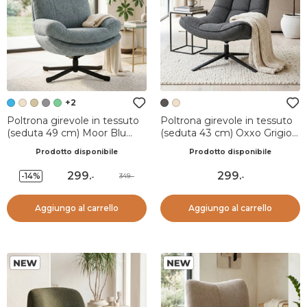
+2
Poltrona girevole in tessuto
Poltrona girevole in tessuto
(seduta 49 cm) Moor Blu
(seduta 43 cm) Oxxo Grigio
chiaro
antracite
Prodotto disponibile
Prodotto disponibile
299
.
299
.
-14%
349.-
-
-
Aggiungo al carrello
Aggiungo al carrello