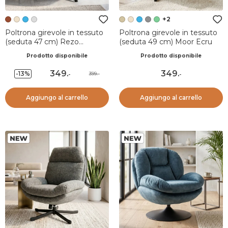
+2
Poltrona girevole in tessuto
Poltrona girevole in tessuto
(seduta 47 cm) Rezo
(seduta 49 cm) Moor Ecru
Terracotta
Prodotto disponibile
Prodotto disponibile
349
.
349
.
-13%
399.-
-
-
Aggiungo al carrello
Aggiungo al carrello