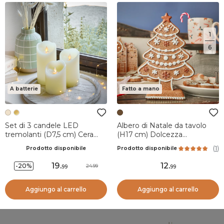
1
6
A batterie
Fatto a mano
Set di 3 candele LED
Albero di Natale da tavolo
tremolanti (D7,5 cm) Cera
(H17 cm) Dolcezza
naturale Crema
zuccherata
(
1
)
Prodotto disponibile
Prodotto disponibile
19
.
12
.
-20%
24.99
99
99
Aggiungo al carrello
Aggiungo al carrello