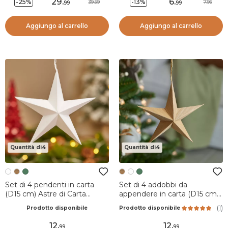
29
.
6
.
-25%
-13%
39.99
7.99
99
99
Aggiungo al carrello
Aggiungo al carrello
Quantità di4
Quantità di4
Set di 4 pendenti in carta
Set di 4 addobbi da
(D15 cm) Astre di Carta
appendere in carta (D15 cm)
Bianco
Astro di Carta Naturale
(
1
)
Prodotto disponibile
Prodotto disponibile
12
.
12
.
99
99