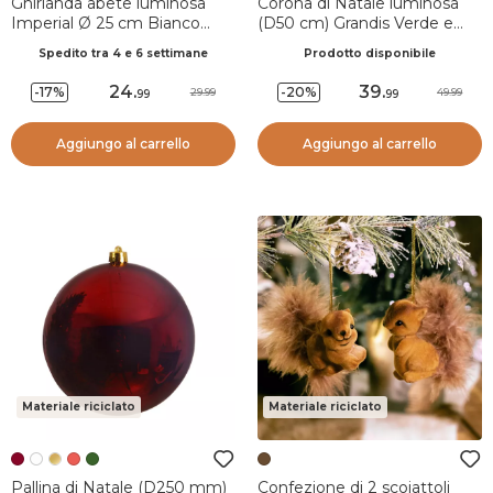
Ghirlanda abete luminosa
Corona di Natale luminosa
Imperial Ø 25 cm Bianco
(D50 cm) Grandis Verde e
caldo
bianco caldo
Spedito tra 4 e 6 settimane
Prodotto disponibile
24
.
39
.
-17%
-20%
29.99
49.99
99
99
Aggiungo al carrello
Aggiungo al carrello
Materiale riciclato
Materiale riciclato
Pallina di Natale (D250 mm)
Confezione di 2 scoiattoli