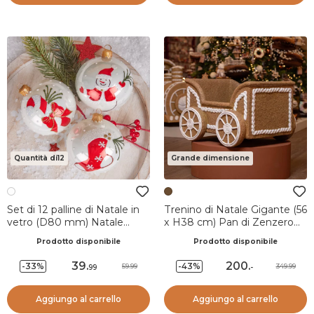
Quantità di12
Grande dimensione
Set di 12 palline di Natale in
Trenino di Natale Gigante (56
vetro (D80 mm) Natale
x H38 cm) Pan di Zenzero
Tradizionale Bianco perlato
Ghiotto
Prodotto disponibile
Prodotto disponibile
39
.
200
.
-33%
-43%
59.99
349.99
99
-
Aggiungo al carrello
Aggiungo al carrello