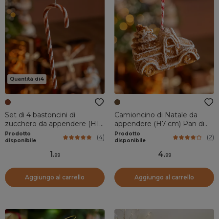
Quantità di4
Set di 4 bastoncini di
Camioncino di Natale da
zucchero da appendere (H12
appendere (H7 cm) Pan di
cm) Goloso Marrone caffè
zenzero goloso
Prodotto
Prodotto
(
4
)
(
2
)
disponibile
disponibile
1
.
4
.
99
99
Aggiungo al carrello
Aggiungo al carrello