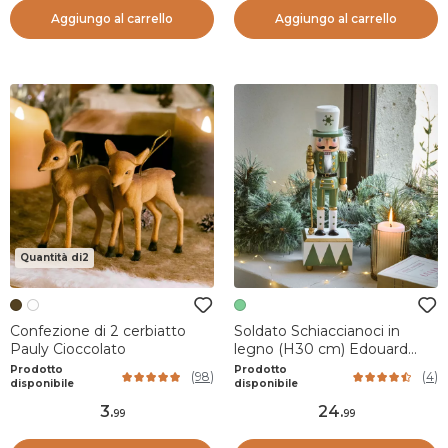
Aggiungo al carrello
Aggiungo al carrello
Quantità di2
Confezione di 2 cerbiatto
Soldato Schiaccianoci in
Pauly Cioccolato
legno (H30 cm) Edouard
Imperiale Verde e bianco
Prodotto
Prodotto
(
98
)
(
4
)
disponibile
disponibile
3
.
24
.
99
99