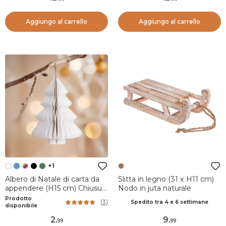
Aggiungo al carrello
Aggiungo al carrello
+1
Albero di Natale di carta da
Slitta in legno (31 x H11 cm)
appendere (H15 cm) Chiusura
Nodo in juta naturale
Magnetica Bianco
Prodotto
(
3
)
Spedito tra 4 e 6 settimane
disponibile
2
.
9
.
99
99