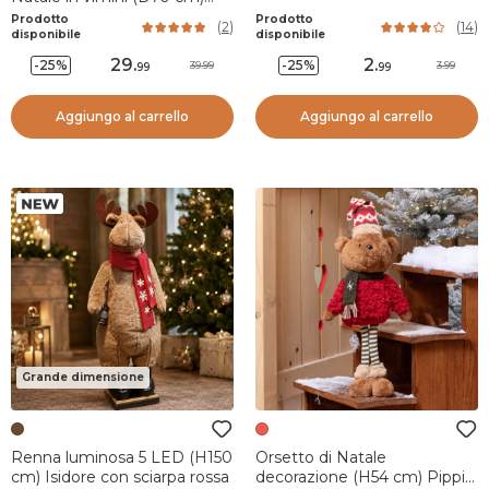
Salice intrecciato Bianco
Prodotto
Prodotto
(
2
)
(
14
)
disponibile
disponibile
29
.
2
.
-25%
-25%
39.99
3.99
99
99
Aggiungo al carrello
Aggiungo al carrello
Grande dimensione
Renna luminosa 5 LED (H150
Orsetto di Natale
cm) Isidore con sciarpa rossa
decorazione (H54 cm) Pippin