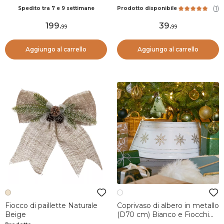
in montagna
(
1
)
Spedito tra 7 e 9 settimane
Prodotto disponibile
199
.
39
.
99
99
Aggiungo al carrello
Aggiungo al carrello
Fiocco di paillette Naturale
Coprivaso di albero in metallo
Beige
(D70 cm) Bianco e Fiocchi
d'oro