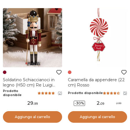
Soldatino Schiaccianoci in
Caramella da appendere (22
legno (H50 cm) Re Luigi
cm) Rosso
Bordeaux
Prodotto
(
2
)
(
5
)
Prodotto disponibile
disponibile
29
.
2
.
-30%
2.99
99
09
Aggiungo al carrello
Aggiungo al carrello