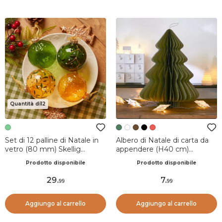
Quantità di12
Set di 12 palline di Natale in
Albero di Natale di carta da
vetro (80 mm) Skellig
appendere (H40 cm)
trasparente Verde e rame
Chiusura Magnetica Verde
Prodotto disponibile
Prodotto disponibile
29
.
7
.
99
99
Aggiungo al carrello
Aggiungo al carrello