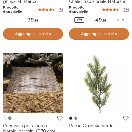
ghiacciati Bianco
Chalet tradizionale Naturale
Prodotto
Prodotto
(
9
)
(
29
)
disponibile
disponibile
39
.
49
.
-17%
59.99
99
99
Aggiungo al carrello
Aggiungo al carrello
Coprivaso per albero di
Ramo Omorika Verde
Natale in vimini (D70 cm)