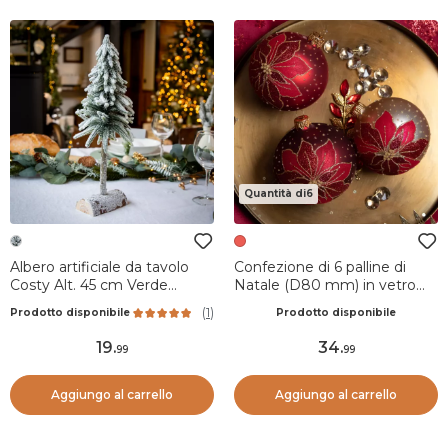
Quantità di6
Albero artificiale da tavolo
Confezione di 6 palline di
Costy Alt. 45 cm Verde
Natale (D80 mm) in vetro
smeraldo
Poinsettia Rosso
(
1
)
Prodotto disponibile
Prodotto disponibile
19
.
34
.
99
99
Aggiungo al carrello
Aggiungo al carrello