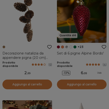
Quantità di6
+23
Decorazione natalizia da
Set di 6 pigne Alpine Bordo'
appendere pigna (20 cm)
Perlita Naturale
Prodotto
Prodotto
(
6
)
(
4
)
disponibile
disponibile
2
.
6
.
-13%
7.99
99
99
Aggiungo al carrello
Aggiungo al carrello