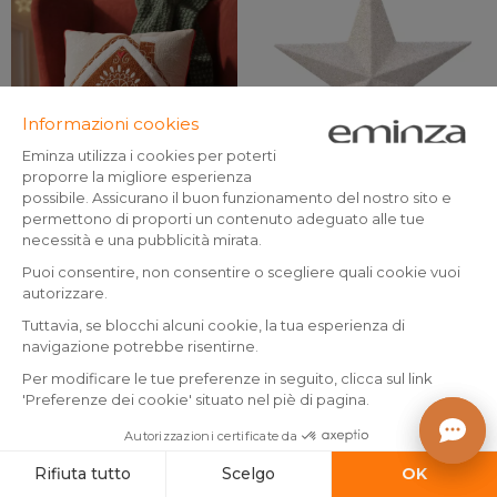
+21
Cuscino di Natale quadrato in
Puntale albero Alpine Bianco
cotone (45 x 45 cm) Maison
panna
Rosso
Prodotto
(
1
)
(
10
)
Prodotto disponibile
disponibile
19
.
3
.
99
99
Aggiungo al carrello
Aggiungo al carrello