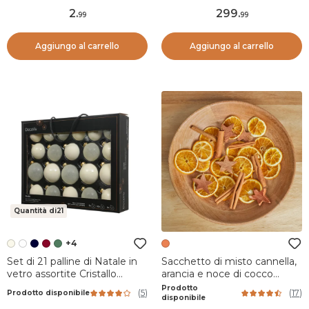
2
.
299
.
99
99
Aggiungo al carrello
Aggiungo al carrello
Quantità di21
+4
Set di 21 palline di Natale in
Sacchetto di misto cannella,
vetro assortite Cristallo
arancia e noce di cocco
Bianco lana
Multicolore
Prodotto
(
5
)
(
17
)
Prodotto disponibile
disponibile