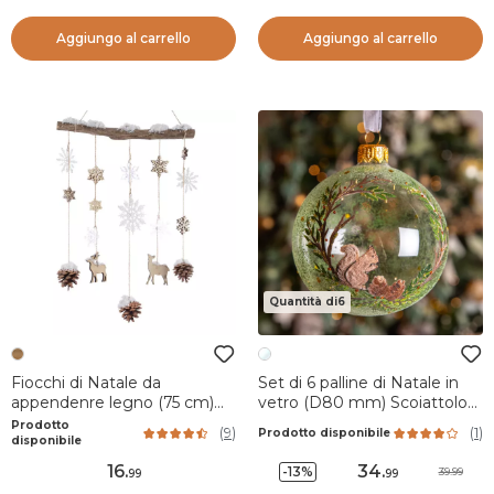
Aggiungo al carrello
Aggiungo al carrello
Quantità di6
Fiocchi di Natale da
Set di 6 palline di Natale in
appendenre legno (75 cm)
vetro (D80 mm) Scoiattolo
Fiocchi Naturale
selvaggio Trasparente
Prodotto
(
9
)
(
1
)
Prodotto disponibile
disponibile
16
.
34
.
-13%
39.99
99
99