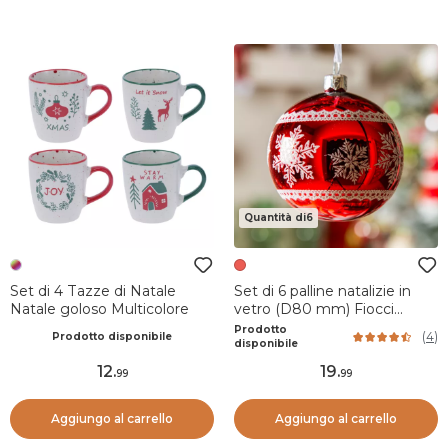
Quantità di6
Set di 4 Tazze di Natale
Set di 6 palline natalizie in
Natale goloso Multicolore
vetro (D80 mm) Fiocci
d'inverno Rossi
Prodotto
(
4
)
Prodotto disponibile
disponibile
12
.
19
.
99
99
Aggiungo al carrello
Aggiungo al carrello