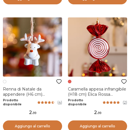
Renna di Natale da
Caramella appesa infrangibile
appendere (H6 cm)
(H18 cm) Elica Rossa
Dolomite Bianco
glitterato
Prodotto
Prodotto
(
4
)
(
2
)
disponibile
disponibile
2
.
2
.
99
99
Aggiungo al carrello
Aggiungo al carrello