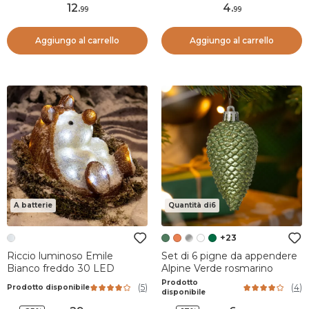
12
.
4
.
99
99
Aggiungo al carrello
Aggiungo al carrello
A batterie
Quantità di6
+23
Riccio luminoso Emile
Set di 6 pigne da appendere
Bianco freddo 30 LED
Alpine Verde rosmarino
Prodotto
(
5
)
(
4
)
Prodotto disponibile
disponibile