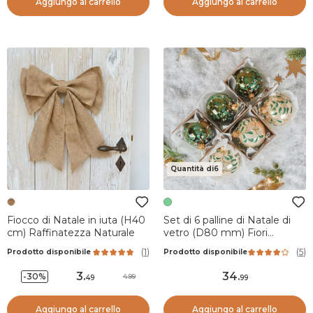
Aggiungo al carrello
Aggiungo al carrello
Quantità di6
Fiocco di Natale in iuta (H40
Set di 6 palline di Natale di
cm) Raffinatezza Naturale
vetro (D80 mm) Fiori
agrifoglio Verde
(
1
)
(
5
)
Prodotto disponibile
Prodotto disponibile
3
.
34
.
-30%
4.99
49
99
Aggiungo al carrello
Aggiungo al carrello