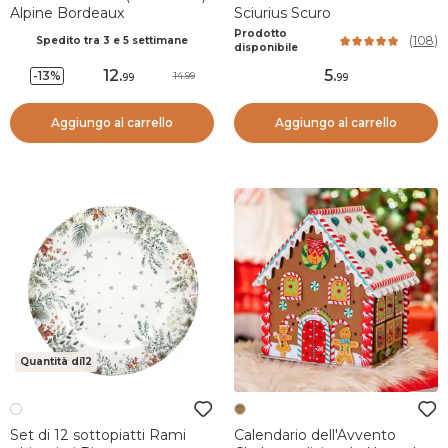
Alpine Bordeaux
Sciurius Scuro
Prodotto
(
108
)
Spedito tra 3 e 5 settimane
disponibile
12
.
5
.
-13%
14.99
99
99
Aggiungo al carrello
Aggiungo al carrello
Quantità di12
Set di 12 sottopiatti Rami
Calendario dell'Avvento