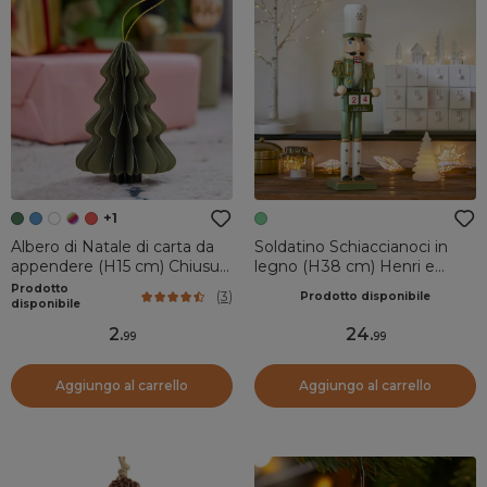
+1
Albero di Natale di carta da
Soldatino Schiaccianoci in
appendere (H15 cm) Chiusura
legno (H38 cm) Henri e
Magnetica Verde
Calendario Verde
Prodotto
(
3
)
Prodotto disponibile
disponibile
2
.
24
.
99
99
Aggiungo al carrello
Aggiungo al carrello