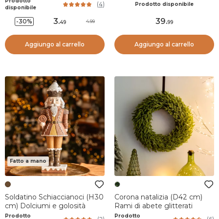
Prodotto
(
4
)
Prodotto disponibile
disponibile
3
.
39
.
-30%
4.99
49
99
Aggiungo al carrello
Aggiungo al carrello
Fatto a mano
Soldatino Schiaccianoci (H30
Corona natalizia (D42 cm)
cm) Dolciumi e golosità
Rami di abete glitterati
Prodotto
Prodotto