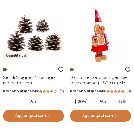
Quantità di5
Set di 5 pigne Pinus nigra
Pan di zenzero con gambe
innevato Ecru
telescopiche (H89 cm) Miss
Natale Marrone chiaro
(
5
)
(
1
)
Prodotto disponibile
Prodotto disponibile
3
.
19
.
-20%
24.99
99
99
Aggiungo al carrello
Aggiungo al carrello