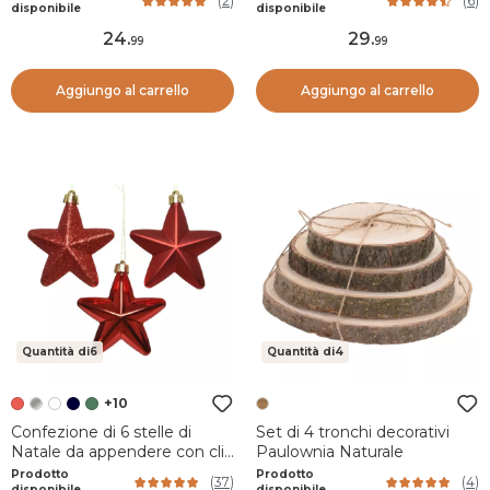
(
2
)
(
6
)
disponibile
disponibile
24
.
29
.
99
99
Aggiungo al carrello
Aggiungo al carrello
Quantità di6
Quantità di4
+10
Confezione di 6 stelle di
Set di 4 tronchi decorativi
Natale da appendere con clip
Paulownia Naturale
Rosso
Prodotto
Prodotto
(
37
)
(
4
)
disponibile
disponibile