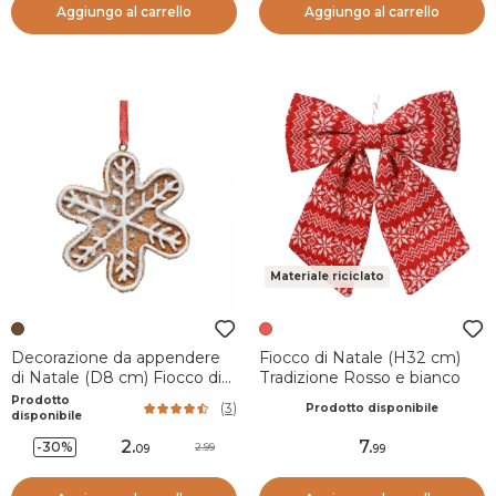
Aggiungo al carrello
Aggiungo al carrello
Materiale riciclato
Decorazione da appendere
Fiocco di Natale (H32 cm)
di Natale (D8 cm) Fiocco di
Tradizione Rosso e bianco
neve in biscotto
Prodotto
(
3
)
Prodotto disponibile
disponibile
2
.
7
.
-30%
2.99
09
99