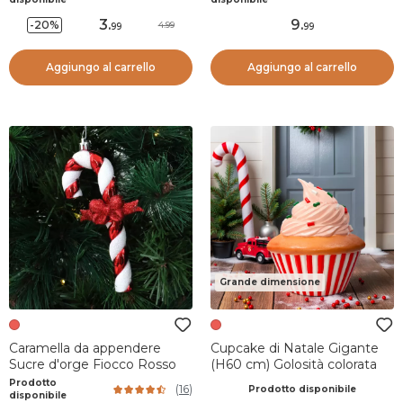
3
.
9
.
-20%
4.99
99
99
Aggiungo al carrello
Aggiungo al carrello
Grande dimensione
Caramella da appendere
Cupcake di Natale Gigante
Sucre d'orge Fiocco Rosso
(H60 cm) Golosità colorata
Prodotto
(
16
)
Prodotto disponibile
disponibile