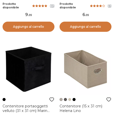
naturale
Prodotto
Prodotto
(
15
)
(
6
)
disponibile
disponibile
9
.
6
.
99
99
Aggiungo al carrello
Aggiungo al carrello
Contenitore portaoggetti
Contenitore (15 x 31 cm)
velluto (31 x 31 cm) Marin
Helena Lino