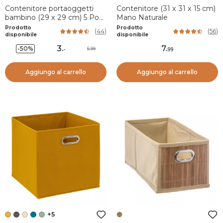
Contenitore portaoggetti
Contenitore (31 x 31 x 15 cm)
bambino (29 x 29 cm) 5 Pon
Mano Naturale
pon Grigio
Prodotto
Prodotto
(
44
)
(
56
)
disponibile
disponibile
3
.
7
.
-50%
5.99
-
99
Aggiungo al carrello
Aggiungo al carrello
+5