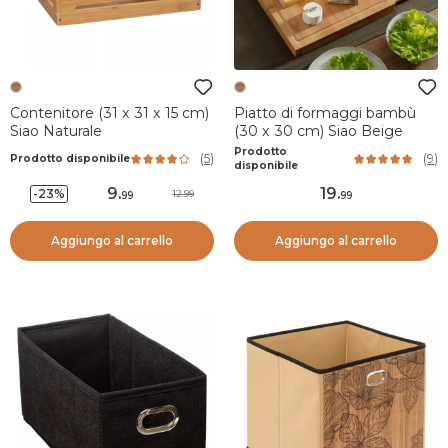
Contenitore (31 x 31 x 15 cm)
Piatto di formaggi bambù
Siao Naturale
(30 x 30 cm) Siao Beige
Prodotto
(
5
)
(
9
)
Prodotto disponibile
disponibile
9
.
19
.
-23%
12.99
99
99
Aggiungo al carrello
Aggiungo al carrello