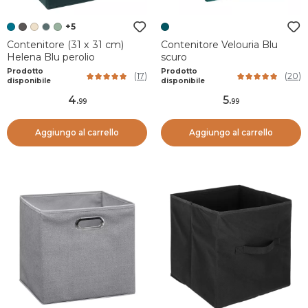
+5
Contenitore (31 x 31 cm)
Contenitore Velouria Blu
Helena Blu perolio
scuro
Prodotto
Prodotto
(
17
)
(
20
)
disponibile
disponibile
4
.
5
.
99
99
Aggiungo al carrello
Aggiungo al carrello