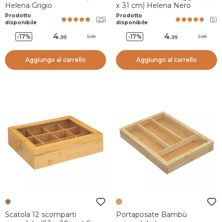
Helena Grigio
x 31 cm) Helena Nero
Prodotto
Prodotto
(
25
)
(
9
)
disponibile
disponibile
4
.
4
.
-17%
-17%
5.99
5.99
99
99
Aggiungo al carrello
Aggiungo al carrello
Scatola 12 scomparti
Portaposate Bambù