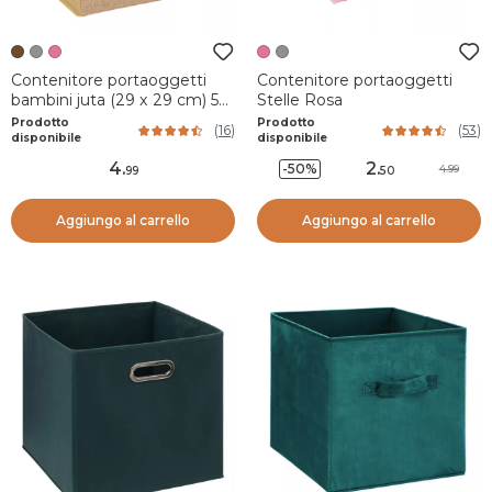
Contenitore portaoggetti
Contenitore portaoggetti
bambini juta (29 x 29 cm) 5
Stelle Rosa
pon pon Marrone
Prodotto
Prodotto
(
16
)
(
53
)
disponibile
disponibile
4
.
2
.
-50%
4.99
99
50
Aggiungo al carrello
Aggiungo al carrello