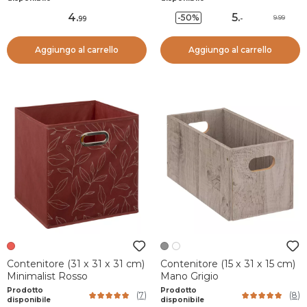
4
.
5
.
-50%
9.99
99
-
Aggiungo al carrello
Aggiungo al carrello
Contenitore (31 x 31 x 31 cm)
Contenitore (15 x 31 x 15 cm)
Minimalist Rosso
Mano Grigio
Prodotto
Prodotto
(
7
)
(
8
)
disponibile
disponibile