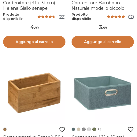
Contenitore (31 x 31 cm)
Contenitore Bamboon
Helena Giallo senape
Naturale modello piccolo
Prodotto
Prodotto
(
22
)
(
17
)
disponibile
disponibile
4
.
3
.
99
99
Aggiungo al carrello
Aggiungo al carrello
+1