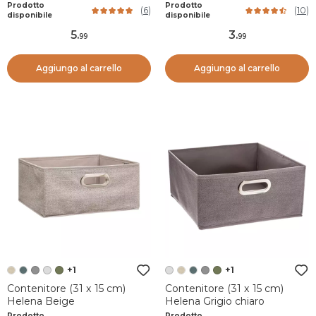
Nero
Prodotto
Prodotto
(
6
)
(
10
)
disponibile
disponibile
5
.
3
.
99
99
Aggiungo al carrello
Aggiungo al carrello
+1
+1
Contenitore (31 x 15 cm)
Contenitore (31 x 15 cm)
Helena Beige
Helena Grigio chiaro
Prodotto
Prodotto