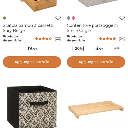
Scatola bambù 3 cassetti
Contenitore portaoggetti
Sury Beige
Stelle Grigio
Prodotto
Prodotto
(
22
)
(
54
)
disponibile
disponibile
19
.
3
.
-20%
4.99
99
99
Aggiungo al carrello
Aggiungo al carrello