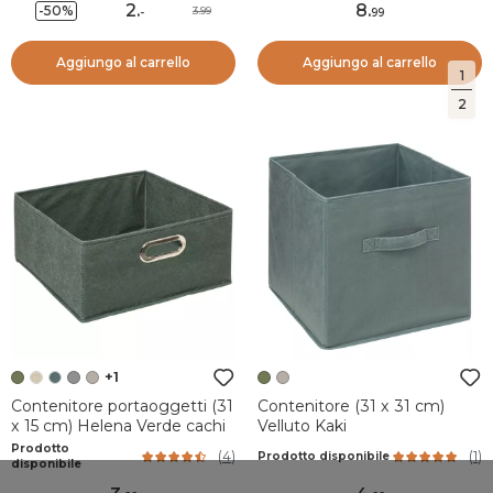
2
.
8
.
-50%
3.99
-
99
Aggiungo al carrello
Aggiungo al carrello
1
2
+1
Contenitore portaoggetti (31
Contenitore (31 x 31 cm)
x 15 cm) Helena Verde cachi
Velluto Kaki
Prodotto
(
4
)
(
1
)
Prodotto disponibile
disponibile