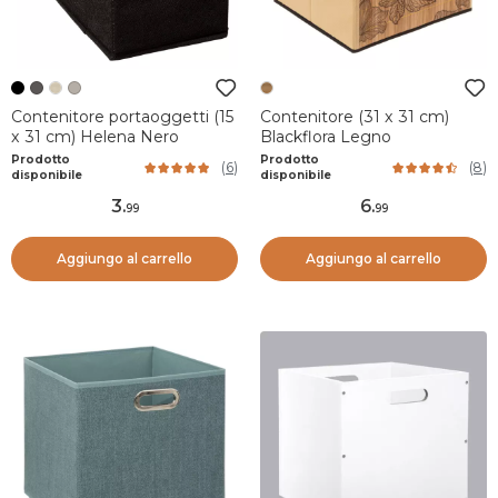
Contenitore portaoggetti (15
Contenitore (31 x 31 cm)
x 31 cm) Helena Nero
Blackflora Legno
Prodotto
Prodotto
(
6
)
(
8
)
disponibile
disponibile
3
.
6
.
99
99
Aggiungo al carrello
Aggiungo al carrello