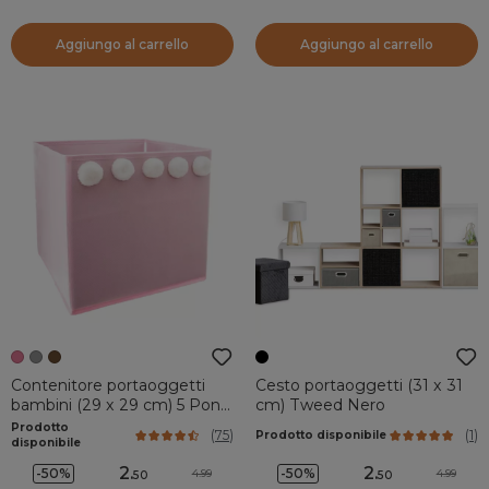
Aggiungo al carrello
Aggiungo al carrello
Contenitore portaoggetti
Cesto portaoggetti (31 x 31
bambini (29 x 29 cm) 5 Pon
cm) Tweed Nero
pon Rosa
Prodotto
(
75
)
(
1
)
Prodotto disponibile
disponibile
2
.
2
.
-50%
-50%
4.99
4.99
50
50