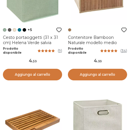
+5
Cesto portaoggetti (31 x 31
Contenitore Bamboon
cm) Helena Verde salvia
Naturale modello medio
Prodotto
Prodotto
(
9
)
(
34
)
disponibile
disponibile
4
.
4
.
59
99
Aggiungo al carrello
Aggiungo al carrello