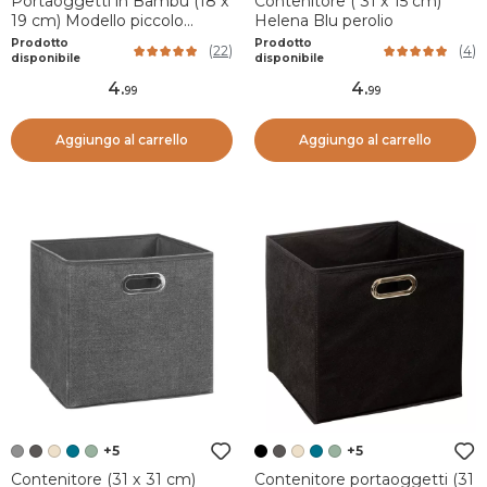
Portaoggetti in Bambù (18 x
Contenitore ( 31 x 15 cm)
19 cm) Modello piccolo
Helena Blu perolio
Naturale
Prodotto
Prodotto
(
22
)
(
4
)
disponibile
disponibile
4
.
4
.
99
99
Aggiungo al carrello
Aggiungo al carrello
+5
+5
Contenitore (31 x 31 cm)
Contenitore portaoggetti (31