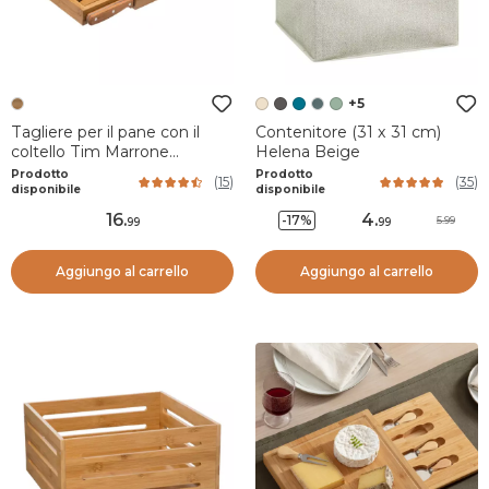
+5
Tagliere per il pane con il
Contenitore (31 x 31 cm)
coltello Tim Marrone
Helena Beige
naturale
Prodotto
Prodotto
(
15
)
(
35
)
disponibile
disponibile
16
.
4
.
-17%
5.99
99
99
Aggiungo al carrello
Aggiungo al carrello