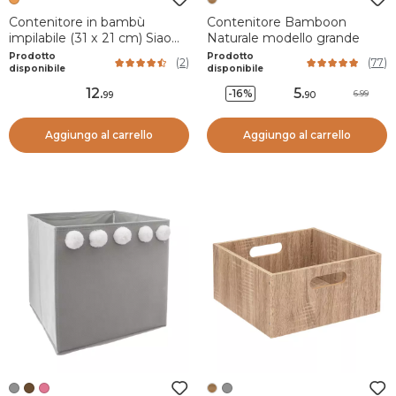
Contenitore in bambù
Contenitore Bamboon
impilabile (31 x 21 cm) Siao
Naturale modello grande
Naturale
Prodotto
Prodotto
(
2
)
(
77
)
disponibile
disponibile
12
.
5
.
-16%
6.99
99
90
Aggiungo al carrello
Aggiungo al carrello