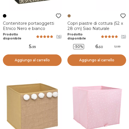
Contenitore portaoggetti
Copri piastre di cottura (52 x
Etnico Nero e bianco
28 cm) Siao Naturale
Prodotto
Prodotto
(
16
)
(
15
)
disponibile
disponibile
5
.
6
.
-50%
12.99
99
50
Aggiungo al carrello
Aggiungo al carrello