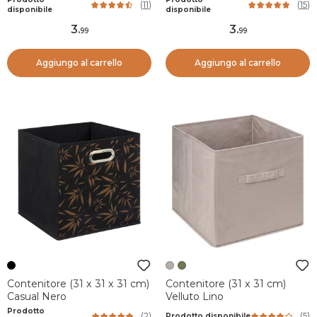
(
11
)
(
15
)
disponibile
disponibile
3
.
3
.
99
99
Aggiungo al carrello
Aggiungo al carrello
Contenitore (31 x 31 x 31 cm)
Contenitore (31 x 31 cm)
Casual Nero
Velluto Lino
Prodotto
(
2
)
(
5
)
Prodotto disponibile