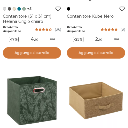
+5
Contenitore (31 x 31 cm)
Contenitore Kube Nero
Helena Grigio chiaro
Prodotto
Prodotto
(
36
)
(
8
)
disponibile
disponibile
4
.
2
.
-17%
-25%
5.99
3.99
99
99
Aggiungo al carrello
Aggiungo al carrello