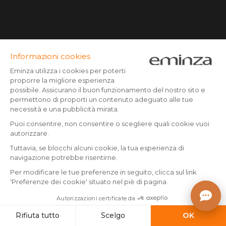
Scrivici
Pagamento sicuro
Carta di credito, Paypal, bonifico a partire da CHF 500,
Twint, Apple/Google pay.
Seguici su :