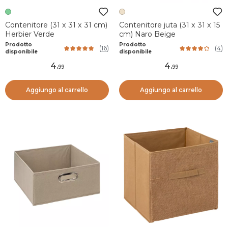
Contenitore (31 x 31 x 31 cm)
Contenitore juta (31 x 31 x 15
Herbier Verde
cm) Naro Beige
Prodotto
Prodotto
(
16
)
(
4
)
disponibile
disponibile
4
.
4
.
99
99
Aggiungo al carrello
Aggiungo al carrello