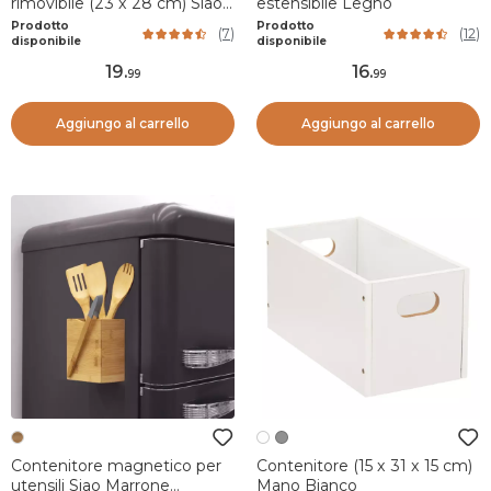
rimovibile (23 x 28 cm) Siao
estensibile Legno
Bambù
Prodotto
Prodotto
(
7
)
(
12
)
disponibile
disponibile
19
.
16
.
99
99
Aggiungo al carrello
Aggiungo al carrello
Contenitore magnetico per
Contenitore (15 x 31 x 15 cm)
utensili Siao Marrone
Mano Bianco