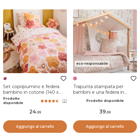
eco-responsabile
Set copripiumino e federa
Trapunta stampata per
bambino in cotone (140 x
bambini e una federa in
200 cm) Barbotine
cotone (140 x 200 cm)
Prodotto
(
2
)
Prodotto disponibile
Multicolore
Pimprenelle Rosa
disponibile
24
.
39
.
99
99
Aggiungo al carrello
Aggiungo al carrello