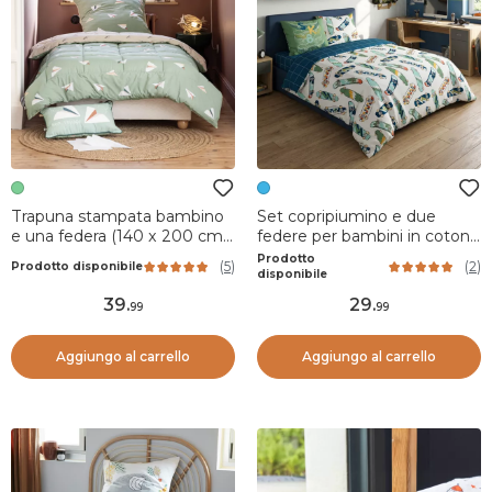
Trapuna stampata bambino
Set copripiumino e due
e una federa (140 x 200 cm)
federe per bambini in cotone
Petits papiers Verde
(200 x 200 cm) California Blu
Prodotto
(
5
)
(
2
)
Prodotto disponibile
disponibile
39
.
29
.
99
99
Aggiungo al carrello
Aggiungo al carrello