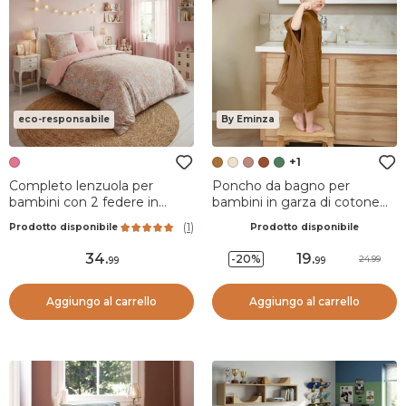
eco-responsabile
By Eminza
+1
Completo lenzuola per
Poncho da bagno per
bambini con 2 federe in
bambini in garza di cotone
cotone (240 x 220 cm)
2/5 anni Gaïa Camel
(
1
)
Prodotto disponibile
Prodotto disponibile
Pimprenelle Rosa
34
.
19
.
-20%
24.99
99
99
Aggiungo al carrello
Aggiungo al carrello