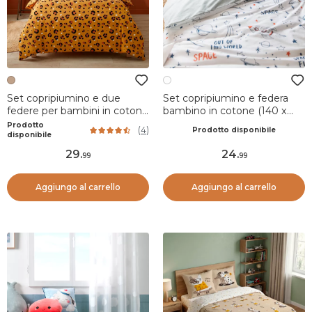
Set copripiumino e due
Set copripiumino e federa
federe per bambini in cotone
bambino in cotone (140 x
(200 x 200 cm) Lola Caramel
200 cm) Galassia Bianca
Prodotto
(
4
)
Prodotto disponibile
disponibile
29
.
24
.
99
99
Aggiungo al carrello
Aggiungo al carrello