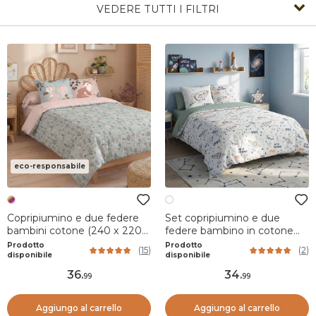
VEDERE TUTTI I FILTRI
eco-responsabile
Copripiumino e due federe
Set copripiumino e due
bambini cotone (240 x 220
federe bambino in cotone
cm) Tamia Multicolore
(240 x 220 cm) Galassia
Prodotto
Prodotto
(
15
)
(
2
)
Bianca
disponibile
disponibile
36
.
34
.
99
99
Aggiungo al carrello
Aggiungo al carrello