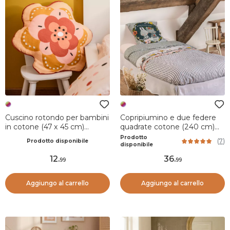
Cuscino rotondo per bambini
Copripiumino e due federe
in cotone (47 x 45 cm)
quadrate cotone (240 cm)
Barbotine Multicolore
Jardinage Multicolore
Prodotto
(
7
)
Prodotto disponibile
disponibile
12
.
36
.
99
99
Aggiungo al carrello
Aggiungo al carrello