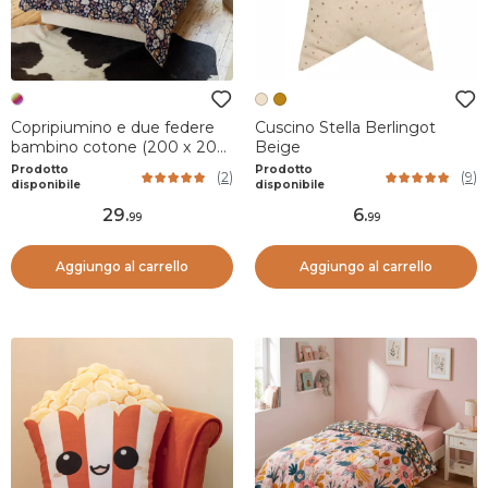
Copripiumino e due federe
Cuscino Stella Berlingot
bambino cotone (200 x 200
Beige
cm) Forêt enchantée
Prodotto
Prodotto
(
2
)
(
9
)
Multicolore
disponibile
disponibile
29
.
6
.
99
99
Aggiungo al carrello
Aggiungo al carrello