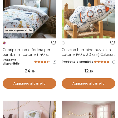
eco-responsabile
Copripiumino e federa per
Cuscino bambino nuvola in
bambini in cotone (140 x
cotone (60 x 30 cm) Galassia
200 cm) Savana Multicolore
Bianco
Prodotto
(
6
)
(
1
)
Prodotto disponibile
disponibile
24
.
12
.
99
99
Aggiungo al carrello
Aggiungo al carrello