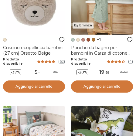
By Eminza
+1
Cuscino ecopelliccia bambini
Poncho da bagno per
(27 cm) Orsetto Beige
bambini in Garza di cotone
2/5 anni Gaia Verde eucalipto
Prodotto
Prodotto
(
62
)
(
4
)
disponibile
disponibile
5
.
19
.
-37%
-20%
7.99
24.99
-
99
Aggiungo al carrello
Aggiungo al carrello