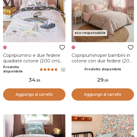
eco-responsabile
Copripiumino e due federe
Copripiuminoper bambini in
quadrate cotone (200 cm)
cotone con due federe (200
Mon étoile Rosa
x 200 cm) Pimprenelle Rosa
Prodotto
(
6
)
Prodotto disponibile
disponibile
34
.
29
.
99
99
Aggiungo al carrello
Aggiungo al carrello