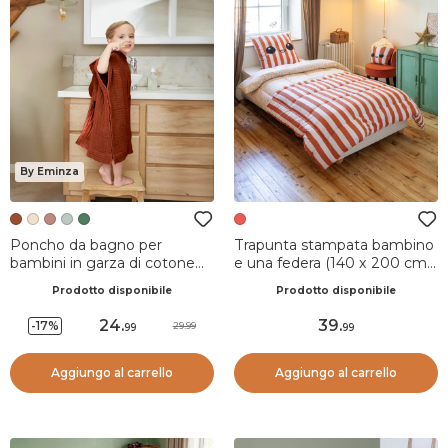
By Eminza
Poncho da bagno per
Trapunta stampata bambino
bambini in garza di cotone
e una federa (140 x 200 cm)
6/10 anni Gaia Terracotta
Fresh popcorn Rosso
Prodotto disponibile
Prodotto disponibile
24
.
39
.
-17%
29.99
99
99
Aggiungo al carrello
Aggiungo al carrello