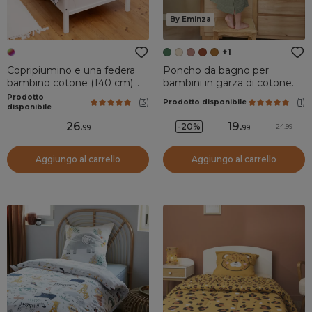
By Eminza
+1
Copripiumino e una federa
Poncho da bagno per
bambino cotone (140 cm)
bambini in garza di cotone
Octopia Multicolore
2/5 anni Gaia Verde
Prodotto
(
3
)
(
1
)
Prodotto disponibile
rosmarino
disponibile
26
.
19
.
-20%
24.99
99
99
Aggiungo al carrello
Aggiungo al carrello