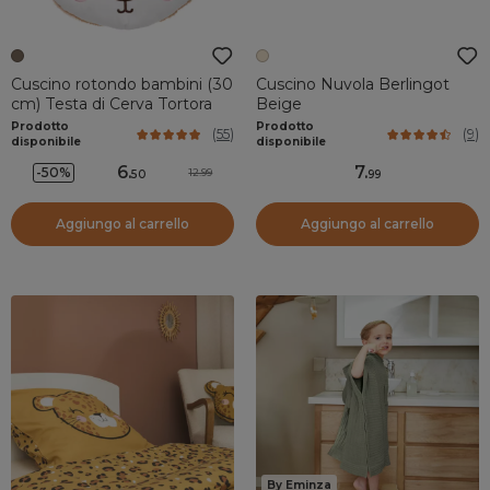
Cuscino rotondo bambini (30
Cuscino Nuvola Berlingot
cm) Testa di Cerva Tortora
Beige
Prodotto
Prodotto
(
55
)
(
9
)
disponibile
disponibile
6
.
7
.
-50%
12.99
50
99
Aggiungo al carrello
Aggiungo al carrello
By Eminza