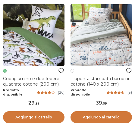
Copripiumino e due federe
Trapunta stampata bambini
quadrate cotone (200 cm)
cotone (140 x 200 cm)
Cretace Verde
Galassia Bianca
Prodotto
Prodotto
(
26
)
(
3
)
disponibile
disponibile
29
.
39
.
99
99
Aggiungo al carrello
Aggiungo al carrello