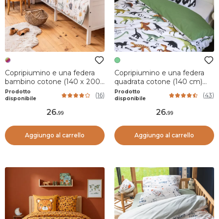
Copripiumino e una federa
Copripiumino e una federa
bambino cotone (140 x 200
quadrata cotone (140 cm)
cm) Polisson Multicolore
Cretace Verde
Prodotto
Prodotto
(
16
)
(
43
)
disponibile
disponibile
26
.
26
.
99
99
Aggiungo al carrello
Aggiungo al carrello