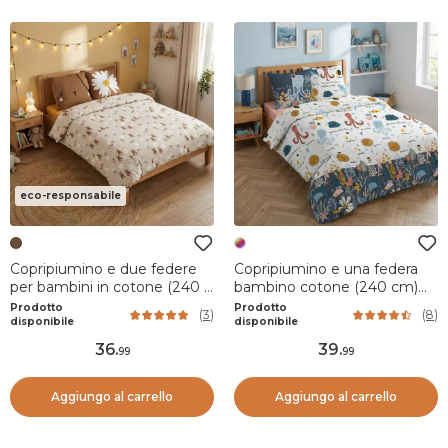
eco-responsabile
Copripiumino e due federe
Copripiumino e una federa
per bambini in cotone (240 x
bambino cotone (240 cm)
220 cm) Pompon Marrone
Octopia Multicolore
Prodotto
Prodotto
(
3
)
(
8
)
disponibile
disponibile
36
.
39
.
99
99
Aggiungo al carrello
Aggiungo al carrello