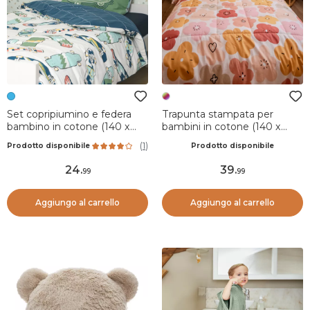
Set copripiumino e federa
Trapunta stampata per
bambino in cotone (140 x
bambini in cotone (140 x
200 cm) California Blu
200 cm) Barbotine
(
1
)
Prodotto disponibile
Prodotto disponibile
Multicolore
24
.
39
.
99
99
Aggiungo al carrello
Aggiungo al carrello