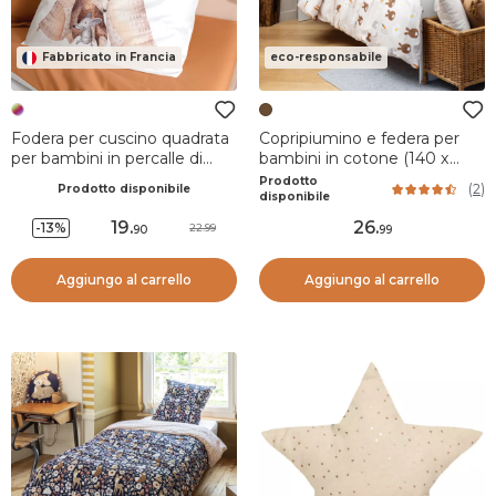
Fabbricato in Francia
eco-responsabile
Fodera per cuscino quadrata
Copripiumino e federa per
per bambini in percalle di
bambini in cotone (140 x
cotone (65 x 65 cm) Tipi
200 cm) Pompon Marrone
Prodotto
(
2
)
Prodotto disponibile
Multicolore
disponibile
19
.
26
.
-13%
22.99
90
99
Aggiungo al carrello
Aggiungo al carrello