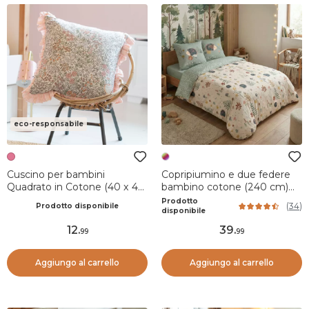
eco-responsabile
Cuscino per bambini
Copripiumino e due federe
Quadrato in Cotone (40 x 40
bambino cotone (240 cm)
cm) Pimprenelle Rosa
Polisson Multicolore
Prodotto
(
34
)
Prodotto disponibile
disponibile
12
.
39
.
99
99
Aggiungo al carrello
Aggiungo al carrello