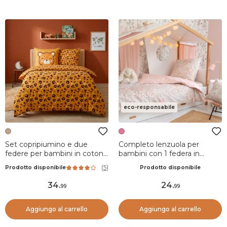
eco-responsabile
Set copripiumino e due
Completo lenzuola per
federe per bambini in cotone
bambini con 1 federa in
(240 x 220 cm) Lola Caramel
cotone (140 x 200 cm)
(
5
)
Prodotto disponibile
Prodotto disponibile
Pimprenelle Rosa
34
.
24
.
99
99
Aggiungo al carrello
Aggiungo al carrello