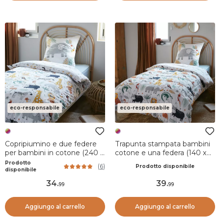
eco-responsabile
eco-responsabile
Copripiumino e due federe
Trapunta stampata bambini
per bambini in cotone (240 x
cotone e una federa (140 x
220 cm) Savana Multicolore
200 cm) Savana Multicolore
Prodotto
(
6
)
Prodotto disponibile
disponibile
34
.
39
.
99
99
Aggiungo al carrello
Aggiungo al carrello