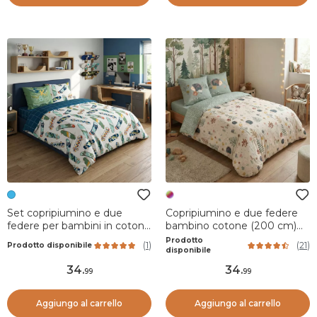
Set copripiumino e due
Copripiumino e due federe
federe per bambini in cotone
bambino cotone (200 cm)
(240 x 220 cm) California Blu
Polisson Multicolore
Prodotto
(
1
)
(
21
)
Prodotto disponibile
disponibile
34
.
34
.
99
99
Aggiungo al carrello
Aggiungo al carrello