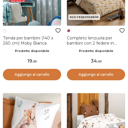
eco-responsabile
Tenda per bambini (140 x
Completo lenzuola per
260 cm) Moby Bianca
bambini con 2 federe in
cotone (240 x 220 cm)
Prodotto disponibile
Prodotto disponibile
Isidore Multicolore
19
.
34
.
99
99
Aggiungo al carrello
Aggiungo al carrello