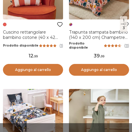
1
3
Cuscino rettangolare
Trapunta stampata bambino
bambino cotone (40 x 42
(140 x 200 cm) Champetre
cm) Fresh popcon Rosso
Multicolore
Prodotto
(
1
)
(
11
)
Prodotto disponibile
disponibile
12
.
39
.
99
99
Aggiungo al carrello
Aggiungo al carrello