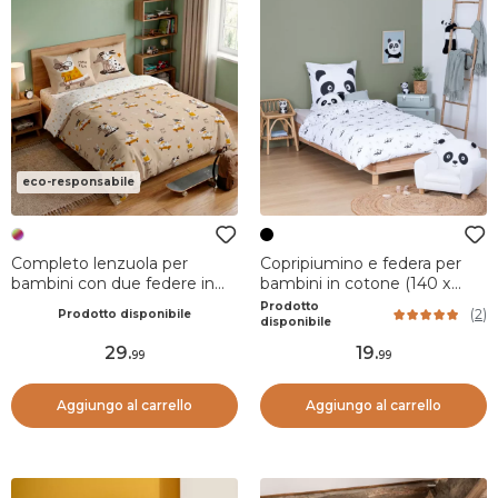
eco-responsabile
Completo lenzuola per
Copripiumino e federa per
bambini con due federe in
bambini in cotone (140 x
cotone (200 x 200 cm)
200 cm) Panda Nero
Prodotto
(
2
)
Prodotto disponibile
Isidore Multicolore
disponibile
29
.
19
.
99
99
Aggiungo al carrello
Aggiungo al carrello