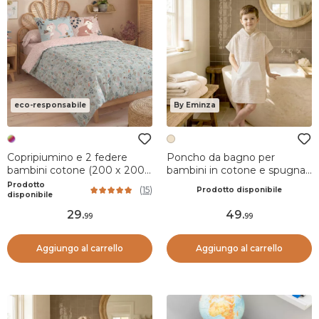
eco-responsabile
By Eminza
Copripiumino e 2 federe
Poncho da bagno per
bambini cotone (200 x 200
bambini in cotone e spugna
cm) Tamia Multicolore
2/5 anni Marina Beige
Prodotto
(
15
)
Prodotto disponibile
disponibile
29
.
49
.
99
99
Aggiungo al carrello
Aggiungo al carrello