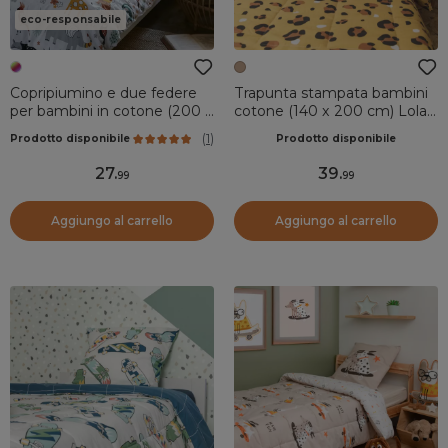
eco-responsabile
Copripiumino e due federe
Trapunta stampata bambini
per bambini in cotone (200 x
cotone (140 x 200 cm) Lola
200 cm) Savana Multicolore
Caramel
(
1
)
Prodotto disponibile
Prodotto disponibile
27
.
39
.
99
99
Aggiungo al carrello
Aggiungo al carrello