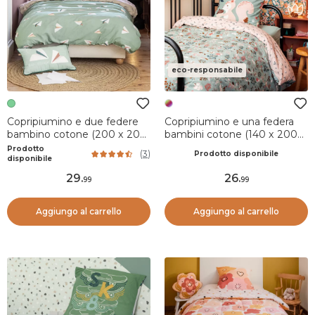
eco-responsabile
Copripiumino e due federe
Copripiumino e una federa
bambino cotone (200 x 200
bambini cotone (140 x 200
cm) Petits papiers Verde
cm) Tamia Multicolore
Prodotto
(
3
)
Prodotto disponibile
disponibile
29
.
26
.
99
99
Aggiungo al carrello
Aggiungo al carrello