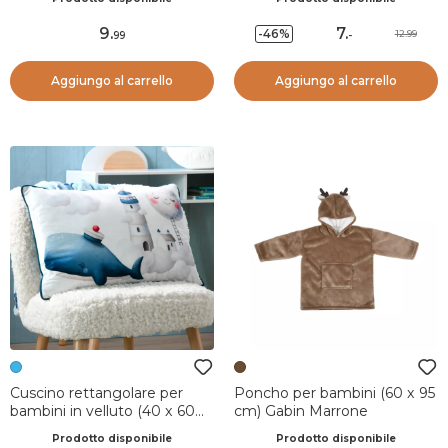
9
.
7
.
-46%
12.99
99
-
Aggiungo al carrello
Aggiungo al carrello
Cuscino rettangolare per
Poncho per bambini (60 x 95
bambini in velluto (40 x 60
cm) Gabin Marrone
cm) Moby Blu
Prodotto disponibile
Prodotto disponibile