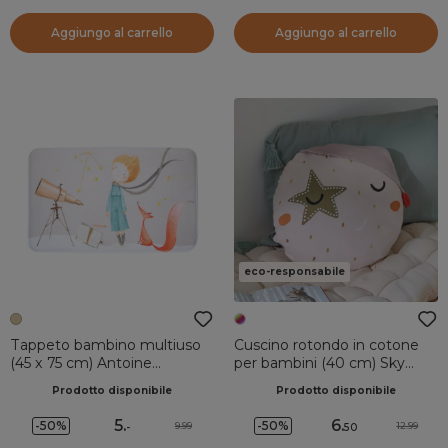
Aggiungo al carrello
Aggiungo al carrello
eco-responsabile
Tappeto bambino multiuso
Cuscino rotondo in cotone
(45 x 75 cm) Antoine
per bambini (40 cm) Sky
Multicolore
Dream Multicolore
Prodotto disponibile
Prodotto disponibile
5
.
6
.
-50%
-50%
9.99
12.99
-
50