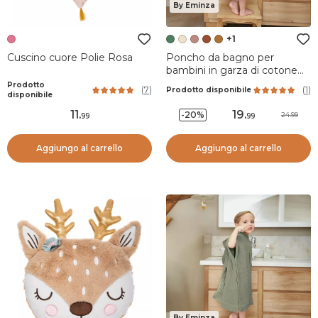
By Eminza
+1
Cuscino cuore Polie Rosa
Poncho da bagno per
bambini in garza di cotone
2/5 anni Gaia Verde
Prodotto
(
7
)
(
1
)
Prodotto disponibile
rosmarino
disponibile
11
.
19
.
-20%
24.99
99
99
Aggiungo al carrello
Aggiungo al carrello
By Eminza