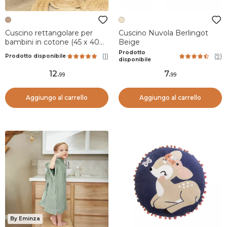
Cuscino rettangolare per
Cuscino Nuvola Berlingot
bambini in cotone (45 x 40
Beige
cm) Lola Caramel
Prodotto
(
1
)
(
9
)
Prodotto disponibile
disponibile
12
.
7
.
99
99
Aggiungo al carrello
Aggiungo al carrello
By Eminza