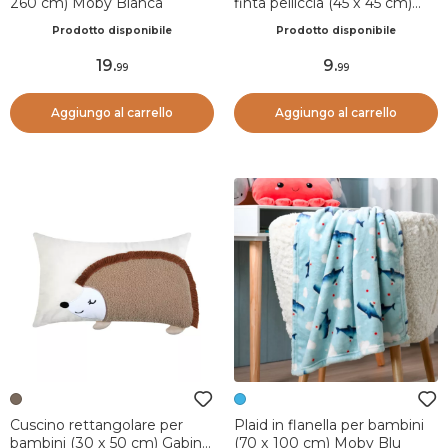
260 cm) Moby Bianca
finta pelliccia (45 x 45 cm)
Ferdinand Ecru
Prodotto disponibile
Prodotto disponibile
19
.
9
.
99
99
Aggiungo al carrello
Aggiungo al carrello
Cuscino rettangolare per
Plaid in flanella per bambini
bambini (30 x 50 cm) Gabin
(70 x 100 cm) Moby Blu