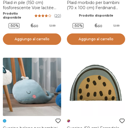
Plaid in pile (150 cm)
Plaid morbido per bambini
fosforescente Voie lactée
(70 x 100 cm) Ferdinand
Grigio chiaro
Grigio
Prodotto
(
20
)
Prodotto disponibile
disponibile
6
.
6
.
-50%
-50%
12.99
12.99
50
50
Aggiungo al carrello
Aggiungo al carrello