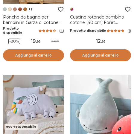
+1
Poncho da bagno per
Cuscino rotondo bambino
bambini in Garza di cotone
cotone (40 cm) Forêt
2/5 anni Gaia Verde eucalipto
enchantée Multicolore
Prodotto
(
4
)
(
1
)
Prodotto disponibile
disponibile
19
.
12
.
-20%
24.99
99
99
Aggiungo al carrello
Aggiungo al carrello
eco-responsabile