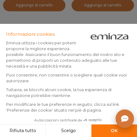
Aggiungo al carrello
Aggiungo al carrello
By Eminza
Poncho da bagno per
Tappeto (75 cm) Maracana
bambini in cotone e spugna
Verde
6/10 anni Marina Beige
(
1
)
Prodotto disponibile
Prodotto disponibile
49
.
3
.
-70%
9.99
99
-