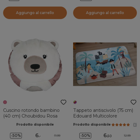
Aggiungo al carrello
Aggiungo al carrello
Cuscino rotondo bambino
Tappeto antiscivolo (75 cm)
(40 cm) Choubidou Rosa
Edouard Multicolore
(
1
)
Prodotto disponibile
Prodotto disponibile
6
.
6
.
-50%
-50%
11.99
12.99
-
50