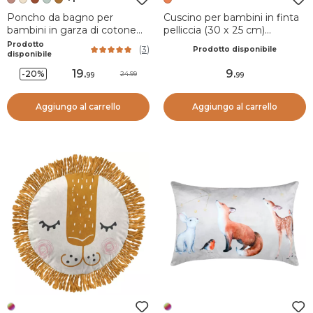
Poncho da bagno per
Cuscino per bambini in finta
bambini in garza di cotone
pelliccia (30 x 25 cm)
2/5 anni Gaïa Rosa pesca
Ferdinand Arancione
Prodotto
(
3
)
Prodotto disponibile
disponibile
19
.
9
.
-20%
24.99
99
99
Aggiungo al carrello
Aggiungo al carrello