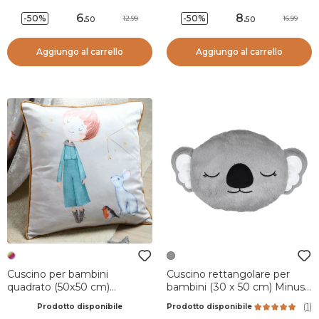
6
.
8
.
-50%
-50%
12.99
16.99
50
50
Aggiungo al carrello
Aggiungo al carrello
Cuscino per bambini
Cuscino rettangolare per
quadrato (50x50 cm)
bambini (30 x 50 cm) Minus
Ferdinand Multicolore
Grigio
(
1
)
Prodotto disponibile
Prodotto disponibile