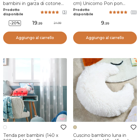
bambini in garza di cotone
cm) Unicorno Pon pon
2/5 anni Gaïa Terracotta
Multicolore
Prodotto
Prodotto
(
3
)
(
111
)
disponibile
disponibile
19
.
9
.
-20%
24.99
99
99
Aggiungo al carrello
Aggiungo al carrello
Tenda per bambini (140 x
Cuscino bambino luna in