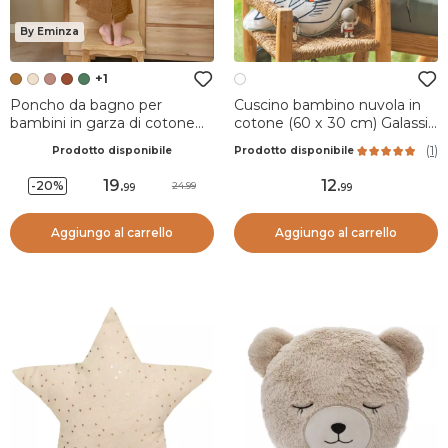
By Eminza
+1
Poncho da bagno per
Cuscino bambino nuvola in
bambini in garza di cotone
cotone (60 x 30 cm) Galassia
2/5 anni Gaïa Camel
Bianco
(
1
)
Prodotto disponibile
Prodotto disponibile
19
.
12
.
-20%
24.99
99
99
Aggiungo al carrello
Aggiungo al carrello