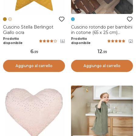
Cuscino Stella Berlingot
Cuscino rotondo per bambini
Giallo ocra
in cotone (65 x 25 cm)
California Blu
Prodotto
Prodotto
(
4
)
(
2
)
disponibile
disponibile
6
.
12
.
99
99
Aggiungo al carrello
Aggiungo al carrello