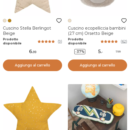
Cuscino Stella Berlingot
Cuscino ecopelliccia bambini
Beige
(27 cm) Orsetto Beige
Prodotto
Prodotto
(
9
)
(
62
)
disponibile
disponibile
6
.
5
.
-37%
7.99
99
-
Aggiungo al carrello
Aggiungo al carrello