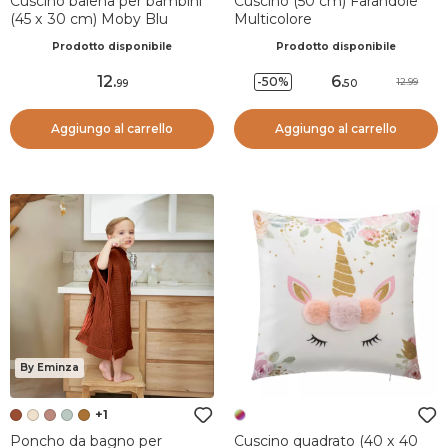
Cuscino balena per bambini
Cuscino (50 cm) Farandole
(45 x 30 cm) Moby Blu
Multicolore
Prodotto disponibile
Prodotto disponibile
12
.
6
.
-50%
12.99
99
50
Aggiungo al carrello
Aggiungo al carrello
By Eminza
+1
Poncho da bagno per
Cuscino quadrato (40 x 40