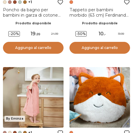
+1
Poncho da bagno per
Tappeto per bambini
bambini in garza di cotone
morbido (63 cm) Ferdinand
2/5 anni Gaïa Beige pampa
Rosso
Prodotto disponibile
Prodotto disponibile
19
.
10
.
-20%
-50%
24.99
19.99
99
-
Aggiungo al carrello
Aggiungo al carrello
By Eminza
+1