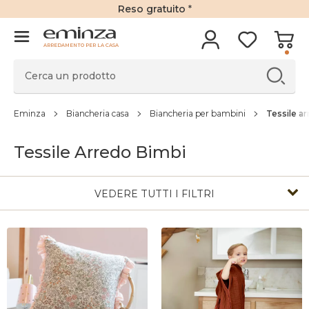
Reso gratuito
*
ARREDAMENTO PER LA CASA
Eminza
Biancheria casa
Biancheria per bambini
Tessile a
Tessile Arredo Bimbi
VEDERE TUTTI I FILTRI