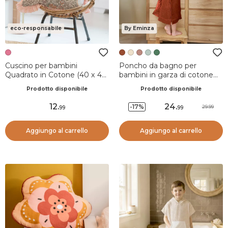
eco-responsabile
By Eminza
Cuscino per bambini
Poncho da bagno per
Quadrato in Cotone (40 x 40
bambini in garza di cotone
cm) Pimprenelle Rosa
6/10 anni Gaia Terracotta
Prodotto disponibile
Prodotto disponibile
12
.
24
.
-17%
29.99
99
99
Aggiungo al carrello
Aggiungo al carrello