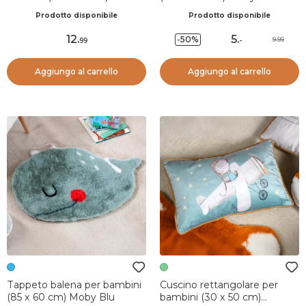
Tortora
Prodotto disponibile
Prodotto disponibile
12
.
5
.
-50%
9.99
99
-
Aggiungo al carrello
Aggiungo al carrello
Tappeto balena per bambini
Cuscino rettangolare per
(85 x 60 cm) Moby Blu
bambini (30 x 50 cm)