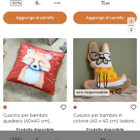
6
.
11
.
-50%
11.99
-
99
Aggiungo al carrello
Aggiungo al carrello
1
2
eco-responsabile
Cuscino per bambini
Cuscino per bambini in
quadrato (40x40 cm)
cotone (40 x 40 cm) Isidore
Ferdinand Rosso
Multicolore
Prodotto disponibile
Prodotto disponibile