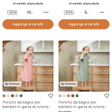
Ferdinand Verde
Prodotto disponibile
Prodotto disponibile
10
.
5
.
-50%
-50%
19.99
9.99
-
-
Aggiungo al carrello
Aggiungo al carrello
By Eminza
By Eminza
Poncho da bagno per
Poncho da bagno per
bambini in garza di cotone
bambini in garza di cotone
6/10 anni Gaïa Rosa pesca
6/10 anni Gaia Verde
Prodotto