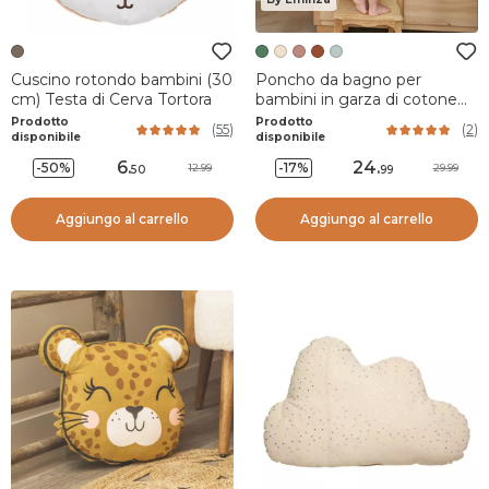
Cuscino rotondo bambini (30
Poncho da bagno per
cm) Testa di Cerva Tortora
bambini in garza di cotone
6/10 anni Gaïa Verde
Prodotto
Prodotto
(
55
)
(
2
)
rosmarino
disponibile
disponibile
6
.
24
.
-50%
-17%
12.99
29.99
50
99
Aggiungo al carrello
Aggiungo al carrello