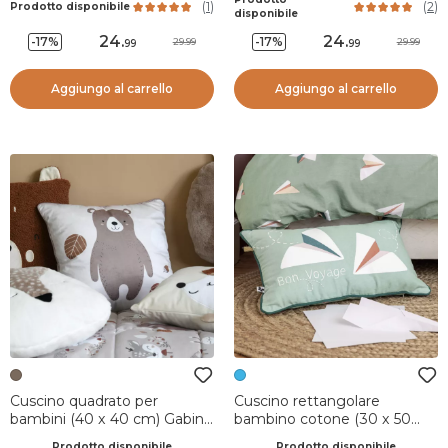
(
1
)
(
2
)
Prodotto disponibile
eucalipto
disponibile
24
.
24
.
-17%
-17%
29.99
29.99
99
99
Aggiungo al carrello
Aggiungo al carrello
Cuscino quadrato per
Cuscino rettangolare
bambini (40 x 40 cm) Gabin
bambino cotone (30 x 50
Tortora
cm) Petits papiers Blu
Prodotto disponibile
Prodotto disponibile