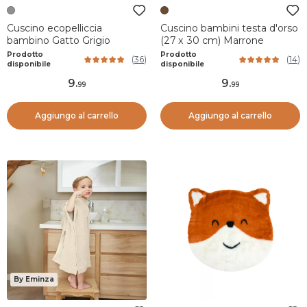
Cuscino ecopelliccia
Cuscino bambini testa d'orso
bambino Gatto Grigio
(27 x 30 cm) Marrone
Prodotto
Prodotto
(
36
)
(
14
)
disponibile
disponibile
9
.
9
.
99
99
Aggiungo al carrello
Aggiungo al carrello
By Eminza