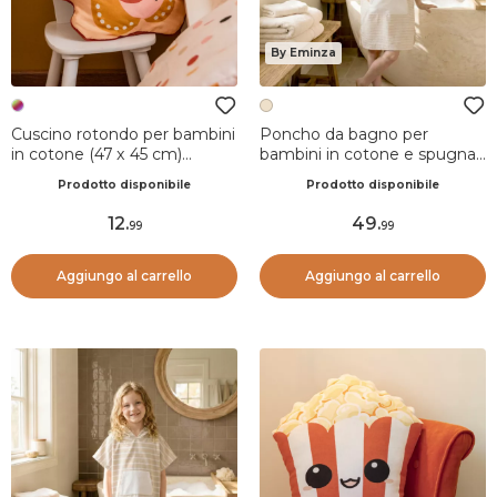
By Eminza
Cuscino rotondo per bambini
Poncho da bagno per
in cotone (47 x 45 cm)
bambini in cotone e spugna
Barbotine Multicolore
2/5 anni Marina Beige
Prodotto disponibile
Prodotto disponibile
12
.
49
.
99
99
Aggiungo al carrello
Aggiungo al carrello