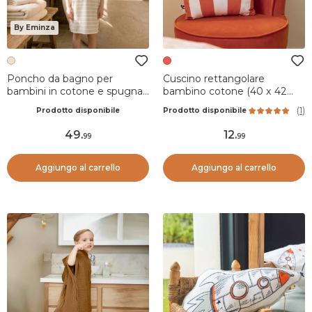
By Eminza
Poncho da bagno per
Cuscino rettangolare
bambini in cotone e spugna
bambino cotone (40 x 42
6/10 anni Beige Nebbia
cm) Fresh popcon Rosso
(
1
)
Prodotto disponibile
Prodotto disponibile
49
.
12
.
99
99
Aggiungo al carrello
Aggiungo al carrello