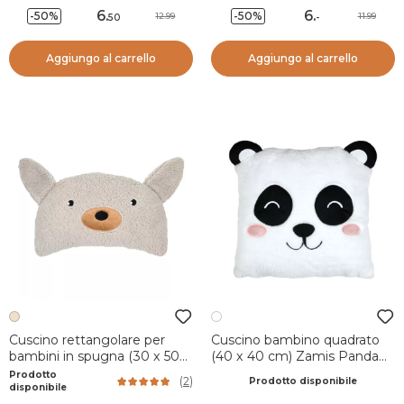
6
.
6
.
-50%
-50%
12.99
11.99
50
-
Aggiungo al carrello
Aggiungo al carrello
Cuscino rettangolare per
Cuscino bambino quadrato
bambini in spugna (30 x 50
(40 x 40 cm) Zamis Panda
cm) Minus Beige
Bianco
Prodotto
(
2
)
Prodotto disponibile
disponibile