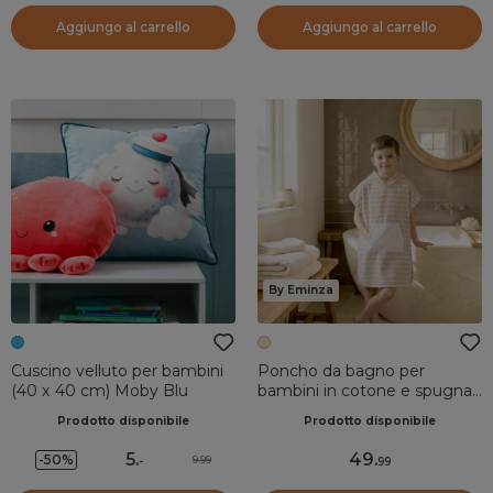
Aggiungo al carrello
Aggiungo al carrello
By Eminza
Cuscino velluto per bambini
Poncho da bagno per
(40 x 40 cm) Moby Blu
bambini in cotone e spugna
2/5 anni Beige Bruma
Prodotto disponibile
Prodotto disponibile
5
.
49
.
-50%
9.99
-
99