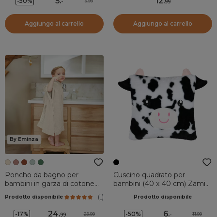
5
.
12
.
-50%
9.99
-
99
Aggiungo al carrello
Aggiungo al carrello
By Eminza
Poncho da bagno per
Cuscino quadrato per
bambini in garza di cotone
bambini (40 x 40 cm) Zamis
6/10 anni Gaïa Beige pampa
Mucca Nero
(
1
)
Prodotto disponibile
Prodotto disponibile
24
.
6
.
-17%
-50%
29.99
11.99
99
-