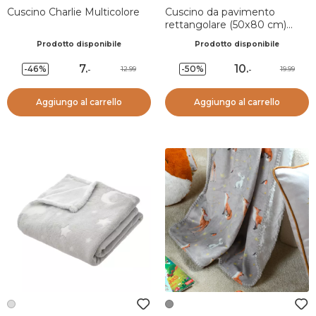
Cuscino Charlie Multicolore
Cuscino da pavimento
rettangolare (50x80 cm)
Ferdinand Multicolore
Prodotto disponibile
Prodotto disponibile
7
.
10
.
-46%
-50%
12.99
19.99
-
-
Aggiungo al carrello
Aggiungo al carrello