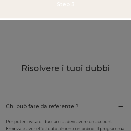
Step 3
Risolvere i tuoi dubbi
Chi può fare da referente ?
Per poter invitare i tuoi amici, devi avere un account
Eminza e aver effettuato almeno un ordine. Il programma