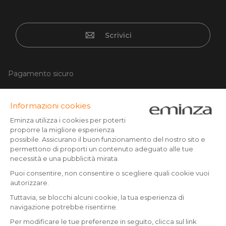
Scrivici
Pagamento sicuro
Carta di credito, Paypal, bonifico a partire da CHF 500,
Twint, Apple/Google pay.
Seguici su :
© Copyright 2025 Eminza | Tutti i diritti riservati |
CHE
FRANCE