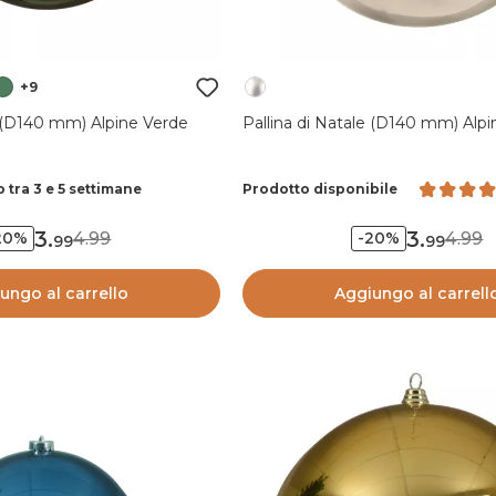
+9
e (D140 mm) Alpine Verde
Pallina di Natale (D140 mm) Alpi
 tra 3 e 5 settimane
Prodotto disponibile
3
.
3
.
4.99
4.99
20%
-20%
99
99
ungo al carrello
Aggiungo al carrell