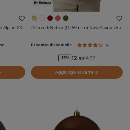
By Eminza
w Alpine XXL
Pallina di Natale (D250 mm) New Alpine Oro
ane
Prodotto disponibile
(
4
)
12
.
14.99
-13%
99
o
Aggiungo al carrello