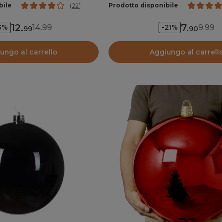
bile
Prodotto disponibile
(
22
)
12
.
7
.
14.99
9.99
3%
-21%
99
90
ungo al carrello
Aggiungo al carrell