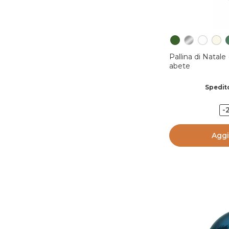
Pallina di Natal
abete
Spedito
-
Aggi