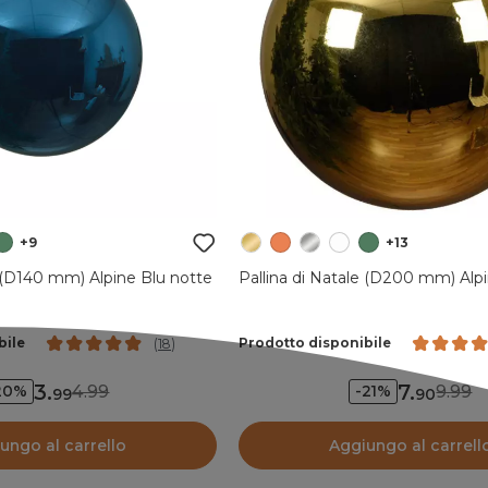
+9
+13
e (D140 mm) Alpine Blu notte
Pallina di Natale (D200 mm) Alp
bile
Prodotto disponibile
(
18
)
3
.
7
.
4.99
9.99
20%
-21%
99
90
ungo al carrello
Aggiungo al carrell