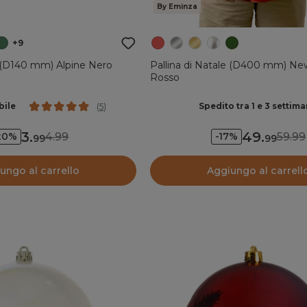
By Eminza
+9
e (D140 mm) Alpine Nero
Pallina di Natale (D400 mm) Ne
Rosso
bile
Spedito tra 1 e 3 settim
(
5
)
3
.
49
.
4.99
59.99
20%
-17%
99
99
ungo al carrello
Aggiungo al carrell