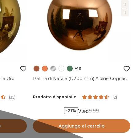
1
1
+13
ine Oro
Pallina di Natale (D200 mm) Alpine Cognac
Prodotto disponibile
(
35
)
(
2
)
7
.
9.99
-21%
90
o
Aggiungo al carrello