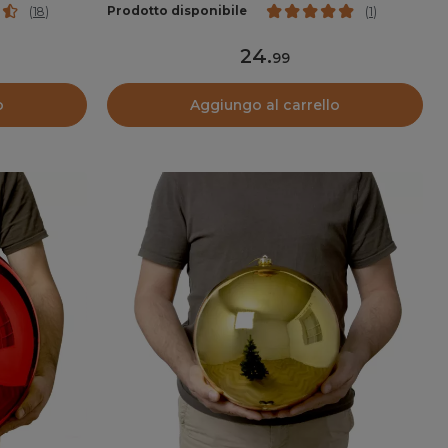
Prodotto disponibile
(
18
)
(
1
)
24
.
99
o
Aggiungo al carrello