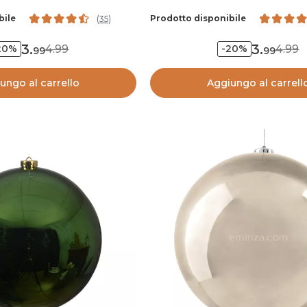
bile
Prodotto disponibile
(
35
)
3
.
3
.
4.99
4.99
20%
-20%
99
99
ungo al carrello
Aggiungo al carrell