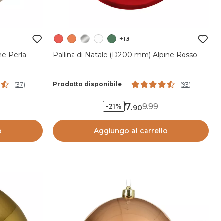
+13
ne Perla
Pallina di Natale (D200 mm) Alpine Rosso
Prodotto disponibile
(
37
)
(
93
)
7
.
9.99
-21%
90
o
Aggiungo al carrello