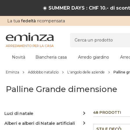
☀️ SUMMER DAYS : CHF 10.- di sconto
La tua
fedeltà
ricompensata
ARREDAMENTO PER LA CASA
Novità
Biancheria casa
Arredo giardino
Arre
Eminza
Addobbo natalizio
L'angolo delle aziende
Palline 
Palline Grande dimensione
48 PRODOTTI
Luci di natale
Alberi e alberi di Natale artificiali
STILE DECÒ