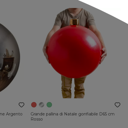
ine Argento
Grande pallina di Natale gonfiabile D65 cm
Rosso