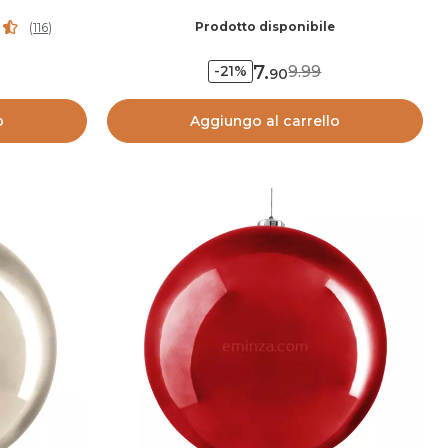
Prodotto disponibile
(
116
)
7
.
9.99
-21%
90
o
Aggiungo al carrello