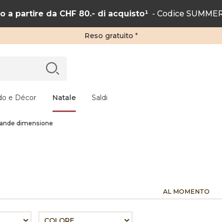
 a partire da CHF 80.- di acquisto¹
- Codice SUMMER2
Reso gratuito
*
do e Décor
Natale
Saldi
grande dimensione
AL MOMENTO
COLORE